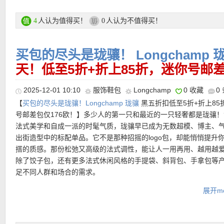
Longchamp/珑骧官网大促专场直达链接在此
人认为值得买！
人认为不值得买！
4
0
【Longchamp Le Pliage Xtra Black S腋下包 折上再减30欧仅1
支付方式：信用卡、Paypal、EC卡、Klarna等
时间会偏爱的那一只包。甄选黑色牛皮光面革，皮质细腻、触感柔
买包的尽头是珑骧！ Longchamp 
邮费：全场满100欧德国境内免邮
影流转间呈现克制而冷静的质感；内里以实用的黑色织物衬里收束
天！低至5折+折上85折，迷你号邮差
退货：30天内无理由免费退货
不失秩序。枪灰色金属细节低调点睛，为整体注入一抹都会锋芒。
皮革肩带，让手提与肩背自由切换；精致却不拘谨，恰好装下你的
奏。
2025-12-01 10:10
服饰鞋包
Longchamp
0 收藏
0
【
买包的尽头是珑骧！Longchamp 珑骧
黑五折扣低至5折+折上85
产品直达链接点此
号邮差包仅176欧！】多少人的第一只和最近的一只轻奢都是珑骧
Longchamp/珑骧 热门单品
法式美学和自成一派的时髦气质，珑骧早已成为无数超模、博主、
出街造型中的标配单品。它不是那种招摇的logo包，却能悄悄提升
搭的质感。那份松弛又高级的法式调性，能让人一用再用、越用越
【Longchamp/珑骧 Xtra S手袋 特价仅245欧，原价350欧！】
半
除了饺子包，还有更多法式休闲风格的手提袋、斜背包、手拿包等
具柔美轮廓与都市动感，轻松适应你每天的出行需求。柔软的皮革
足不同人群和场合的需求。
微微塌陷，半月形的轮廓贴着身体，没有棱角，却特别顺眼。卡其
下带一点雾感，不张扬却很有气质。包身内部设计得刚刚好，一个
展开mo
Longchamp 珑骧折上折活动直达链接在此
个拉链口袋，小东西不会散成一团；还有一个钥匙扣，日常使用时
便。
★ 折上85折优惠码：
SECRET15WA
有效期至12月1日！