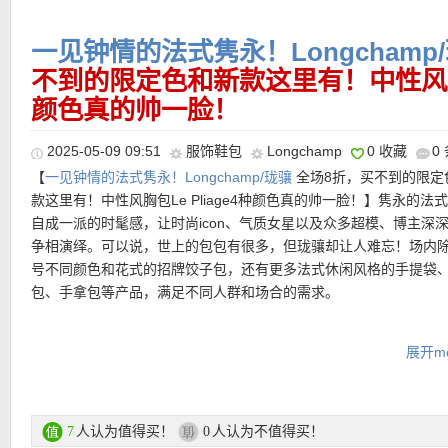
邮费：全场满100欧德国境内免邮
退货：30天内无理由免费退货
一见钟情的法式隽永！Longchamp
不到的限定色和新款这里有！中性风胸包L
颜色真的帅一脸！
Longchamp/珑骧 热门单品
2025-05-09 09:51
服饰鞋包
Longchamp
0 收藏
0
•
【Longchamp 印花斜挎包 2色可选，折后仅199欧！原价290欧
【
一见钟情的法式隽永！Longchamp/珑骧
全场8折，买不到的限定
适合日常出行的斜挎设计，再配上撞色印花，让整体多了一点艺术
款这里有！中性风胸包Le Pliage4种颜色真的帅一脸！】隽永的法
【Longchamp/珑骧 XS Le Pliage Xtra饭盒包 特价仅224欧，原价
气息。毛毡材质和真皮拼接，轻盈却有质感。皮革手柄保留了 Le Plia
自成一派的时髦感，让时尚icon、气质女星以及众多超模、博主深
欧！】
乍看有点像H家那款很火的小马饭盒包，但是版型上跟古董
经典识别度，可拆卸、可调节肩带则让它从手提到斜挎自由切换：
争相演绎。可以说，世上的包包有很多，但珑骧却让人难忘！场内
松弛感，招牌马头压纹加金属按扣，整体更简洁更现代，一拎上那
街、旅行都能轻松背。
号不同颜色和花式的招牌饺子包，还有更多法式休闲风格的手提袋
的节奏感超适合咖啡约会或假日出行。体积虽小，但足够装下日常
包、手拿包等产品，满足不同人群和场合的需求。
斜挎、手提、搭大衣也很加分。
直达购买链接见此
Longchamp/珑骧活动链接在此
购买直达链接在此
展开mo
支付方式：
信用卡(Visa / MasterCard / American Express)、Pay
【Longchamp珑骧 Très Paris 迷你斜挎包 黑五折上折后仅176欧
转账等
雅的版型，细看两枚扣子像大大的眼睛好可爱！轻巧且多彩的Très Pa
人认为值得买！
人认为不值得买！
7
0
【Longchamp Le Pliage Green Pomegranate新款双肩包 折上