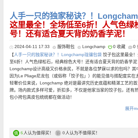
邮费：全场满100欧德国境内免邮
退货：30天内无理由免费退货
人手一只的独家秘诀？！Longcha
【Longchamp Sienna太阳橙色限定款饺子包 折后仅176欧，原价2
这里最全！全场低至6折！人气色绿
欧！】
鲜艳而明亮的颜色，大致跟成熟的柿子或晚霞的颜色接近，
号！还有适合夏天背的奶香芋泥！
有活力！好看，随性，还能装。价格公道、材质轻盈、设计简洁。
Longchamp/珑骧 热门单品
还是使用，都不会让你觉得吃力。简直是法式生活方式的代表，简
2024-04-11 17:33
服饰鞋包
Longchamp
0 收藏
0
却能够毫不费力地保持优雅和时髦！
【
人手一只的独家秘诀？！Longchamp珑骧包袋
饺子包这里最全！
【Longchamp/珑骧 #LE PLIAGE雏菊网兜包 夏季大促仅144欧！
产品直达链接点此
至6折！人气色绿松石，经典棕色大号！还有适合夏天背的奶香芋泥
欧！】
Le Pliage Filet 购物网袋翩翩优雅登场。FILT 和 LONGCHA
【Longchamp/珑骧 Le Pliage Xtra青瓷绿全皮迷你饺子包 特价仅
Longchamp设计高级又价格亲民，不就是各位梦寐以求的包吗？其
借精湛的法式工艺，对祖母的编织购物袋再做诠释，使其既实用又
原价520欧！】
牛皮材质的饺子包，比尼龙更精致正式！低饱和度
因为Le Pliage尼龙包（或俗称「饺子包」）的能见值与搭配度实在
品位。这款优雅的网布包采用红岛当地工匠手工缝制的钩编雏菊装
冷又高级，自带法式松弛氛围，春夏尤其好看，秋冬也不突兀。XS
轻奢价位来说，Longchamp 绝对是最讲究历史底蕴和精湛工艺的
Longchamp 精湛的皮革技艺在俄罗斯皮革手柄和翻盖上得以淋漓
精巧但不迷你，满足日常随身物品，作为穿搭点到为止的存在感，
牌。场内款式多样可爱，折扣多，不仅是他家当家的饺子包，还有
菊是2024年夏季的标志性花朵，象征着自由和逃离日常生活的渴望
处。有机造型珠串挂饰，柔和的曲线设计，像艺术品一样点缀包身
包小挎包真皮包统统都在做活动！
晃就很有女人味。
购买直达链接在此
展开mo
Longchamp珑骧专场链接在此
购买直达链接在此
支付方式：
支持支付宝！信用卡(Visa / MasterCard / American Exp
Paypal、EC卡转账等
人认为值得买！
人认为不值得买！
6
0