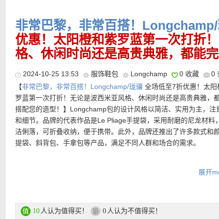
退货：30天内无理由免费退货
非常巴黎，非常百搭！Longchamp
优惠！太阳橙和紫罗蓝第一次打折！
Longchamp/珑骧 热门单品
格、休闲时尚还是高贵典雅，都能完
2024-10-25 13:53
服饰鞋包
Longchamp
0 收藏
0
【Longchamp/珑骧 Le Pliage琴谱包 特价仅315欧，原价450欧
【Longchamp/珑骧 Roseau Essential月牙包 特价仅245欧！】
田园风格的琴谱包，背上就能去南法花田采风了！天然色调的小牛
【
非常巴黎，非常百搭！Longchamp/珑骧
全场低至7折优惠！太阳
经典的竹节变为肩带装饰，恰到好处地点缀着粒面皮革包身，设计
却耐用，搭配对比色植鞣皮革LOGO标签，经典珑骧气息。条纹宽
罗蓝第一次打折！无论是波西米亚风格、休闲时尚还是高贵典雅，
而简洁。去棱角化，抛物线般的圆润线条，带来不一样的时髦感，
【Longchamp珑骧 Le Pliage大号背包 黑五85折仅131欧！】
轻
包的最大亮点，完全可以一身纯色穿搭然后这条肩带松松挎在身上
搭配您的造型！】Longchamp包的设计风格以简洁、实用为主，注
约质感的职场女精英们的心头好。没有明显logo，却自带与世无争
搭，是Longchamp最受欢迎的经典背包款，大号也太能装了吧！粉
出门轻松又有型超有feel~
和细节。品牌的代表作品是Le Pliage手提袋，采用耐磨的尼龙材料
感。整体风格随性轻松的月牙包，也巧妙融合了法式浪漫和趣味！
柔又清爽，日常通勤、旅行都能轻松驾驭。设计简约大方，搭配了
洁俐落，可折叠收纳，便于携带。此外，品牌还推出了许多款式和
革扣环和拉链，展现出自然与现代的完美结合。背包有一个侧袋方
购买直达链接在此
提袋、斜背包、手拿包等产品，满足不同人群和场合的需求。
购买直达链接在此
物件，背带也可自由调节，让你能够轻松自在地背负。
Longchamp/珑骧活动链接在此
展开mo
产品直达链接点此
【Longchamp/珑骧 Le Pliage 樱花粉托特包 8折仅96欧！】
春天
支付方式：
信用卡(Visa / MasterCard / American Express)、Pay
色樱花粉，采用耐磨的尼龙材料，外观简洁俐落，可折叠收纳，便
转账等
人认为值得买！
人认为不值得买！
10
0
正面饰有logo压花，摁扣翻盖，绝对的经典款，推荐收！好看，随