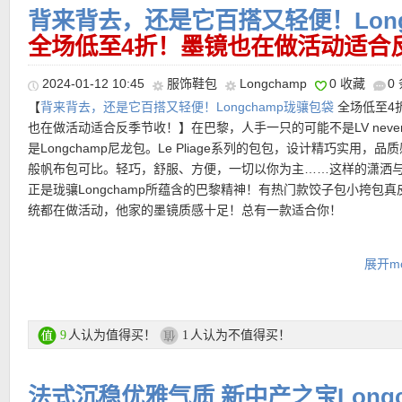
以天然的粒面皮革面制成，对外力摩擦相对不敏感也更便清洁保养
背来背去，还是它百搭又轻便！Long
作品《LOVE》（倒 O 形）的作者，该作品在世界许多城市随处可
退货：30天内无理由免费退货
•
【Longchamp 长柄大号饺子包 折后仅120欧！原价148欧！】
由
的方形造型包身搭配简约拉链设计，更是展现优雅都市慢风格。简
鲜艳的数字，以致敬印第安纳对于文字和数字学的热爱。
全场低至4折！墨镜也在做活动适合
龙布制成，长柄设计，可手拎可单肩背，内有两个实用的附加隔层
看，加上大小刚刚好的容量，超级适合有个性的女生搭配，随兴一
【Longchamp/珑骧 Le Roseau竹节手提包 特价仅295欧，原价59
美观又实用！ 很经典的一款配色，咖啡深棕搭配棕色皮革手柄，法
松上街。
购买直达链接在此
欧！】
柔软小牛皮搭配经典竹节扣，像珠宝盒一样精致，简约又不
2024-01-12 10:45
服饰鞋包
Longchamp
0 收藏
0
情！金色金属细节让这款包袋更具优雅外观，超级好搭配，容量非
Longchamp/珑骧 热门单品
度，背上就有好心情。包身虽小，却能稳妥装下手机、卡包、口红
常休闲最好用的一款包包！
【
背来背去，还是它百搭又轻便！Longchamp珑骧包袋
全场低至4
购买直达链接在此
门三件套，实用度拉满！皮质细腻顺滑，轮廓利落有型，不知道怎
也在做活动适合反季节收！】在巴黎，人手一只的可能不是LV neverf
一拎绝不会让穿搭失调的王牌！
直达购买链接见此
是Longchamp尼龙包。Le Pliage系列的包包，设计精巧实用，品
【哪个小可爱还没有这只！Longchamp/珑骧 #LE PLIAGE 迷你
【Longchamp Roseau竹节腋下包 原价280欧，特价仅185欧
般帆布包可比。轻巧，舒服、方便，一切以你为主……这样的潇洒
季大促仅76欧！！！】
小红书爆火
万众瞩目的饺子家族新成员Le M
购买直达链接在此
这只Roseau竹节扣腋下包是珑骧的经典系列单品。简洁优雅的线条
正是珑骧Longchamp所蕴含的巴黎精神！有热门款饺子包小挎包真
Pliage 精巧轻盈迷人，超多博主改造解锁隐藏背法，点缀优雅造型
牌标志性竹节扣，散发优雅时尚魅力。粒面小牛皮材质，柔韧光滑
统都在做活动，他家的墨镜质感十足！总有一款适合你！
拎! 也可以加个带子变成单肩! 小红书上超多改造教程! 不要看它叫min
佳，将实用性与优雅感融为一体。包型挺阔，设计边缘干净利落，
可以装下一台手机! 气垫! 卡包! 口红! 钥匙! 基本上女生出门的物品
动轮廓。
Longchamp活动区链接在此
上!!
展开mo
直达链接点此
更多大牌折上折活动链接在此
购买直达链接在此
人认为值得买！
人认为不值得买！
9
1
运费：
满25欧免费送货，如对货品不满意，可于30天内免费退货。
法式沉稳优雅气质 新中产之宝Long