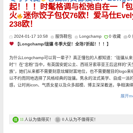
起！！！时髦格调与松弛自在一「包
运费：
满25欧免费送货，如对货品不满意，可于30天内免费退货。
火
迷你饺子包仅76欧！爱马仕Evel
238欧！
———–超值热门单品 精选推荐———–
【LONGCHAMP 条纹拼色竹扣水桶包 折后仅150欧！原价300欧！
2024-01-17 10:58
服饰鞋包
Longchamp
0 收藏
0
ESSENTIAL系列提供简约精致的包包和小皮具，非常适合日常使用
【Longchamp/珑骧 冬季大促！全场7折起！！！】
【LONGCHAMP Clay灰色月牙Hobo包 折上折后仅148欧！】
潮流
条纹棉质帆布制成，既简约又现代，上面的大号骑士和印花马匹独
轮回，腋下包就是轮回里的中古风。夹在腋下，不仅防盗还不耽误
白色和亮黄色的撞色巧妙地突出了简洁的设计，特别适合衣服颜色
为什么Longchamp可以背一辈子？真正懂包的人都知道：“珑骧从
尤其是这种月牙款的腋下包，一度称霸时装周和街头。可容纳所有
的春夏！赋予该系列别致的波西米亚风格，使其成为日常穿搭的理
时”！在“忠粉”当中，有英国安妮公主、西班牙索菲亚王后这样的“天
品而设计！可以手提，也可以像小包一样把它单挎在肩上。灰色平
族”，她们从来都不需要刻意炫耀财富地位，也不需要醒目的logo来
是质感超足有没有！
产品直达链接点此
以不约而同地选择了风格经典的珑骧。隽永的法式美学、自成一派
感，让时尚icon、气质女星以及众多超模、博主深深着迷，争相演
产品直达链接点此
说，世上的包包有很多，但珑骧却让人难忘！
展开mo
【卖完即刻绝版！Longchamp/珑骧 限定款LOVE手提包 夏季大促仅
Longchamp/珑骧官网大促专场直达链接在此
欧！原价220欧！】
卖完绝版!致敬美国艺术家罗伯特·印第安纳（Rob
Indiana）的Longchamp x Robert Indiana 系列，将印第安纳经
全场自动折扣！
人认为值得买！
人认为不值得买！
11
0
术作品《LOVE》融入珑骧标志性的Le Pliage手袋。位美国艺术家于 
支付方式：信用卡、Paypal、EC卡、Klarna等
【Longchamp/珑骧 Foulonné白色单肩包 特价仅285欧！原价5
年去世，享年89岁，是 1960 年代波普艺术运动的代表人物，也是
邮费：全场满100欧德国境内免邮