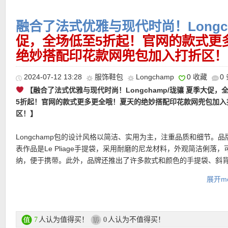
融合了法式优雅与现代时尚！Longc
———-Longchamp 大促单品推荐 ———
促，全场低至5折起！官网的款式更
绝妙搭配印花款网兜包加入打折区！
【LONGCHAMP 迷你草编包 特价仅150欧，原价210欧！】草编
【Longchamp/珑骧 Re-Play拼接水桶包 特价仅315欧，原价450
【Longchamp/珑骧 Roseau Essential托特包 特价仅364欧！】
一个符号，有它出现的穿搭中，总传递出一种休闲惬意的度假感，
2024-07-12 13:28
服饰鞋包
Longchamp
0 收藏
0
好看，这只别具一格的水桶包，其实是Longchamp用回收肩带再创
的包形加上竹子包扣点缀很拉好感！此款托特包线条简洁，尺寸适
的氛围也要更加的慵懒和文艺。珑骧这只LE PANIER PLIAGE饰有
计，既有创意又环保。每一只都是由品牌自行回收过来的肩带编织
【融合了法式优雅与现代时尚！Longchamp/珑骧 夏季大促，
经典托特包元素，质地柔软、外形流畅。空间充裕。此系列是传奇RO
形，设计感十足，展现优雅与休闲造型。这款独特的小手袋可以容
色自由胆，而且每一只都有细微差别，这不就是我们追求的全球独
5折起！官网的款式更多更全哦！夏天的绝妙搭配印花款网兜包加入
的休闲款，看起来随意闲适却又不失时尚。
需品。可拆卸肩带可以随意调节，包身珑骧标识印花时尚有趣。
吗？包身大容量，配有圆润皮革手柄，延续了Longchamp家一贯的
【Longchamp/珑骧 Le Pliage胸包 8折仅152欧！】
尺寸更大且更
区！】
准。
体工学。这款混合腰包是忙碌奔波者的理想良伴。既宽敞且舒适，
购买直达链接在此
购买直达链接在此
背，搭出运动风格都会造型。想要表达自我与对行动自如的渴望，Le Pl
Longchamp包的设计风格以简洁、实用为主，注重品质和细节。品
购买直达链接在此
Energy 满足以机动性为行动核心的日常需求。采用ECONYL再生
表作品是Le Pliage手提袋，采用耐磨的尼龙材料，外观简洁俐落，
使此系列包款轻巧且舒适。其明亮且对比鲜明的线条透过微妙细节
纳，便于携带。此外，品牌还推出了许多款式和颜色的手提袋、斜
极限运动相呼应。
拿包等产品，满足不同人群和场合的需求。
展开mo
产品直达链接点此
Longchamp/珑骧官网大促专场直达链接在此
支付方式：信用卡、Paypal、EC卡、Klarna等
人认为值得买！
人认为不值得买！
7
0