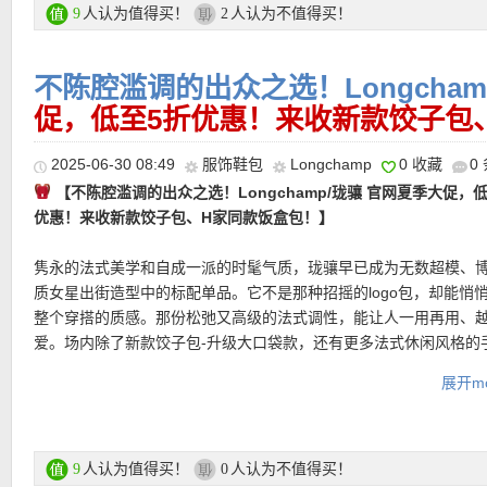
人认为值得买！
人认为不值得买！
9
2
【Longchamp Épure Timeless翻盖包 折上再减30欧仅204欧！】
支付方式：
信用卡(Visa / MasterCard / American Express)、Pay
的色调沉稳而富有层次，在自然光下呈现出近乎琥珀般的温润光泽
———–热门单品推荐———–
转账等
用高品质光面牛皮，线条干净利落，触感细腻而有韧性；内里以浅
不陈腔滥调的出众之选！Longcham
衬里收束，耐用而精致，细节之处尽显法式考究。金色金属配件恰
运费：
促，低至5折优惠！来收新款饺子包
每单3.9欧，满149欧免邮费！60天内免费退货！
提亮整体气质，在克制中释放优雅。翻盖按扣闭合方式，简洁利落
【Longchamp珑骧 Le Pliage饺子包 黑五折上折仅136欧！】
将
织物肩带，轻松切换斜挎或肩背节奏。
Longchamp一贯的简约与轻盈融入更具运动感的现代设计中。小巧
★ 新用户首单立减15欧优惠码：
NEW2025
满79欧可用，新邮箱注
2025-06-30 08:49
服饰鞋包
Longchamp
0 收藏
0
用，通勤、旅行都轻松驾驭。蓝色高性能尼龙，耐磨、防泼水，轻
并激活使用！
【不陈腔滥调的出众之选！Longchamp/珑骧 官网夏季大促，
产品直达链接点此
常使用。银色五金点缀，低调而干练。可调节织物肩带，可肩背、
优惠！来收新款饺子包、H家同款饭盒包！】
功能使用。主袋空间充足，附带内侧口袋，保持物品井然有序。
超值产品推荐
隽永的法式美学和自成一派的时髦气质，珑骧早已成为无数超模、
产品直达链接点此
质女星出街造型中的标配单品。它不是那种招摇的logo包，却能悄
整个穿搭的质感。那份松弛又高级的法式调性，能让人一用再用、
•
【Longchamp 经典Le Pliage迷你饺子包 新人折上折仅49欧！】
【Longchamp/珑骧 Collection XS手提草编包 特价仅256欧，原价
爱。场内除了新款饺子包-升级大口袋款，还有更多法式休闲风格的
最少打折的一款！尼龙材质不容易脏有防水，出行必备。迷你款轻
欧！】
将艺术感与实用性完美融合，外观灵感源自陶瓷雕塑，珠饰
袋、斜背包、手拿包等产品，满足不同人群和场合的需求。
爱，某书上特别流行用来配迪士尼的挂件。容量一点都不小，因为
其中，带来手工艺术魅力。手柄、内袋与包边采用小牛皮，搭配稻
展开mo
梯形包，放入长夹之后还有很多空间，化妆包手机等都进得去。
布，呈现优雅层次小巧迷你尺寸轻松携带日常必需品，适合都市短
Longchamp/珑骧官网大促专场直达链接在此
休闲造型。创意与现代感兼具，让日常穿搭自然多了一份精致感。
直达购买链接见此
支付方式：信用卡、Paypal、EC卡、Klarna等
人认为值得买！
人认为不值得买！
9
0
购买直达链接在此