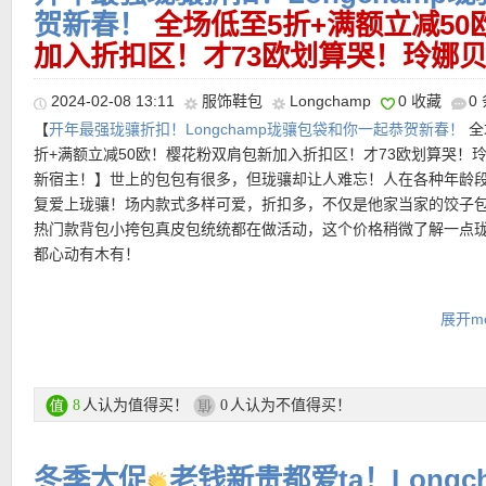
贺新春！
全场低至5折+满额立减5
【Longchamp/珑骧 gosmile马术风格典藏款饺子包 特价仅192欧
• 购物金额100欧以下运费4.99欧|14天内免费退货~
加入折扣区！才73欧划算哭！玲娜
【LONGCHAMP 迷你零钱包 特价仅52欧，原价66欧！】 这款紧
Energy系列款式多样，遵循运动、高效和持久的设计理念，选用ECO
• 支付方式: 信用卡(Visa / MasterCard / American Express)、Pay
包可以装下您的零钱和最多4张信用卡。由日本折纸术产生设计灵感
证的再生聚酯酰胺面料，推出鲜亮的色彩，彰显运动、现代和实用
•
【Longchamp 购物网袋 折后仅90欧！原价159欧！】
夏天又要
账、货到付款等。
【Longchamp/珑骧 Re-Play拼接水桶包 特价仅189欧，原价270
2024-02-08 13:11
服饰鞋包
Longchamp
0 收藏
0
Longchamp创造了LEPLIAGE系列——一种可折叠的包袋，它轻
极简主义与优雅的结合使它们成为日常生活的必备配饰。配有可拆
种轻盈简约的包包重新获得大家的青睐！珑骧对祖母的编织购物袋
级公文包款饺子包，超能装！简直出差旅行好搭子！经典饺子包翻
【
开年最强珑骧折扣！Longchamp珑骧包袋和你一起恭贺新春！
全
款环保产品采用轻质再生聚酰胺帆布制成，由消费前废料和渔网制
可作为斜挎包肩背或手提。
释，使其既实用又深具时代品位。Longchamp 精湛的皮革技艺在
色摁扣，法式优雅气质拿捏到位。超轻尼龙材质，重量感人的同时
折+满额立减50欧！樱花粉双肩包新加入折扣区！才73欧划算哭！
材料赋予了第二次生命。轻质柔软，十分有吸引力。
革手柄和翻盖上得以淋漓体现，红紫撞色搭配充满着法式优雅韵味
低调不失质感，个别深色款还有很强的商务感，搭配西装通勤也很
新宿主！】世上的包包有很多，但珑骧却让人难忘！人在各种年龄
购买直达链接在此
色彩优雅地赋予穿搭摩登气息！
———–精选单品推荐———–
复爱上珑骧！场内款式多样可爱，折扣多，不仅是他家当家的饺子
购买直达链接在此
购买直达链接在此
热门款背包小挎包真皮包统统都在做活动，这个价格稍微了解一点
直达购买链接见此
都心动有木有！
【Longchamp Le Pliage小羊皮零钱包 原价120欧，特价仅80
邮！】
这款小巧的钱包带有一个零钱口袋，最多可容纳四张信用卡
Longchamp活动区链接在此
展开mo
Longchamp 在设计LE PLIAGE时受到折纸的启发。烟雾灰朦胧又
彩，令整体感觉更加柔和更能够和各种衣着搭配。Metis皮革结合了
更多大牌折上折活动链接在此
和山羊皮的特性，打造优雅休闲的外观。
人认为值得买！
人认为不值得买！
8
0
直达链接点此
★ 满250欧减50欧优惠码：
VAL24
冬季大促
老钱新贵都爱ta！Longc