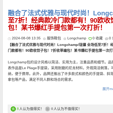
装。价格公道、材质轻盈、设计简洁。无论购买还是使用，都不会
运费：
满25欧免费送货，如对货品不满意，可于30天内免费退货。
吃力。简直是法式生活方式的代表，简单、随性却能够毫不费力地
融合了法式优雅与现代时尚！Longc
和时髦！
至7折！经典款冷门款都有！90欧收
———–热门单品推荐———–
产品直达链接点此
包！某书爆红手提包第一次打折！
2024-08-08 13:35
服饰鞋包
Longchamp
0 收藏
0
•
【Longchamp ÉPURE马鞍包 新人折上折仅258欧！】
在经典与
【Longchamp Très单肩邮差包 折后仅256欧，原价320欧！】
优
【融合了法式优雅与现代时尚！Longchamp/珑骧 全场低至7折！
间，Longchamp 找到了一条恰到好处的平衡。Épure，大象品牌流行
型，细看两枚扣子像大大的眼睛好可爱！轻巧且多彩的Très Paris
门款都有！90欧收饺子包！7折收草编包！某书爆红手提包第一次
Pliage 的翻盖元素，以简约利落的线条重新演绎马鞍包的优雅造型
便随身携带，轻松搭配各种造型。极具人文气质的书卷感包款，搭
【Longchamp/珑骧 Le Slouchy半月包 特价仅176欧，原价220
压印着低调却又皱纹度的赛马logo，是对品牌马术精神的精致致敬
型的棒球夹克或连身裙，传递自信又从容的舒适感；
Longchamp包的设计风格以简洁、实用为主，注重品质和细节。品
年销冠！松弛软榻像一朵轻轻落在肩上的云。石榴红颜色，则在随
用牛皮打造，质地坚固耐磨，却依然保有温润玻璃与柔软触感，打
表作品是Le Pliage手提袋，采用耐磨的尼龙材料，外观简洁俐落，
一份明亮与态度。采用轻盈复合帆布，包身自然垂坠，随走随动，
艺对细节的极致讲究。
产品直达链接点此
纳，便于携带。此外，品牌还推出了许多款式和颜色的手提袋、斜
很有型。Longchamp 标志性的骑士奖牌，低调点缀，安全感与品
拿包等产品，满足不同人群和场合的需求。
存。可肩背、腋下背，甚至自由更换肩带，玩法很多。
直达购买链接见此
展开mo
Longchamp/珑骧专场直达链接在此
购买直达链接在此
• 送至德国运费6.99欧！
• 支付方式： Paypal、American Express、MasterCard、Visa等。
人认为值得买！
人认为不值得买！
8
0