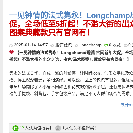
款，方便随身携带，轻松搭配各种造型。极具人文气质的书卷感包
运费：
满25欧免费送货，如对货品不满意，可于30天内免费退货。
仅90欧！】
饱和度很高但却不刺眼的石榴红色彩，让每一次背负都
都会法式风格，兼具随性与精致，是日常出行不可或缺的斜挎包。
抹亮丽风景。耐用合成材质外层搭配皮革细节，兼顾轻盈与精致。
一见钟情的法式隽永！Longchamp
灰色合成材料，坚韧耐用。单一主隔层搭配小内袋，随身物品井然
产品直达链接点此
促，全场低至5折起！不滥大街的出
———–热门单品推荐———–
你在城市里自由穿梭，同时保持干练与时尚感。
图案典藏款只有官网有！
产品直达链接点此
【Longchamp/珑骧 Re-Play拼色托特包 8折后仅220欧！】
Long
2025-01-14 14:57
服饰鞋包
Longchamp
0 收藏
0
其实长年以来，都相当注重环保与永续概念，Le Pliage® Re-Play
【一见钟情的法式隽永！Longchamp/珑骧 官网新年大促，全
征着品牌积极正向且满怀环保意识的精神，运用剩余的帆布、皮革
折起！不滥大街的出众之选，拼色/马术图案典藏款只有官网有！】
•
【Longchamp Le Panier Pliage系列编织手提斜挎包 新人折上
将资源发挥到最大值。这款托特包以色块拼接为设计，可手提、肩
欧！】
草编包更像是一个符号，有它出现的穿搭中，总传递出一种
隽永的法式美学、自成一派的时髦感，让时尚icon、气质女星以及
的度假感，整体营造的氛围也要更加的慵懒和文艺。珑骧这只Le Pani
产品直达链接点此
模、博主深深着迷，争相演绎。可以说，世上的包包有很多，但珑
Pliage饰有刺绣马形，设计感十足，展现优雅与休闲造型。附有钩
【Longchamp/珑骧 Xtra XS迷你斜挎包 特价仅259欧，原价370
难忘！场内除了大小号不同颜色和花式的招牌饺子包，还有更多法
使用需求轻松扣上肩带，相比于传统草编包过于强调的度假感，这
你斜挎包版型小巧便携，随身必备物品轻松收纳。以柔软小牛皮打
格的手提袋、斜背包、手拿包等产品，满足不同人群和场合的需求
由的过头，只要不是特别正式的商务场合，背它出门都没有问题！
经典折叠设计与现代简约线条。可手提、肩背或斜背，轻巧实用，
法式优雅与日常便利。贴合轮廓设计自然顺滑贴身，打造随性都市
展开mo
Longchamp/珑骧官网大促专场直达链接在此
直达购买链接见此
购买直达链接在此
支付方式：信用卡、Paypal、EC卡、Klarna等
邮费：全场满100欧德国境内免邮
人认为值得买！
人认为不值得买！
12
1