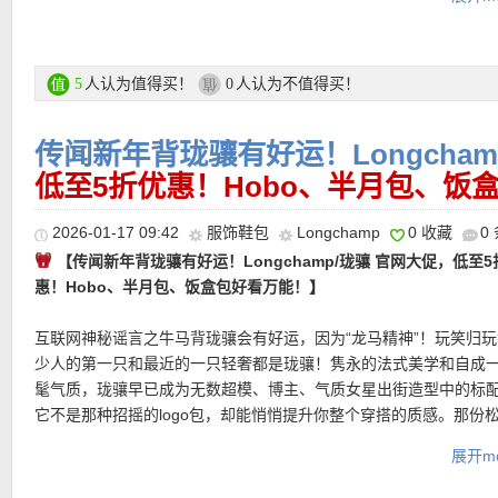
Longchamp折上折活动直达链接在此
更多折上折活动链接在此
人认为值得买！
人认为不值得买！
5
0
★ 情人节活动区全场满120欧额外再减30欧优惠码：
VDAY30
有效
传闻新年背珑骧有好运！Longcham
16日！
低至5折优惠！Hobo、半月包、饭
2026-01-17 09:42
服饰鞋包
Longchamp
0 收藏
0
【传闻新年背珑骧有好运！Longchamp/珑骧 官网大促，低至5
惠！Hobo、半月包、饭盒包好看万能！】
支付方式：
信用卡(Visa / MasterCard / American Express)、Pay
互联网神秘谣言之牛马背珑骧会有好运，因为“龙马精神”！玩笑归
转账等
少人的第一只和最近的一只轻奢都是珑骧！隽永的法式美学和自成
髦气质，珑骧早已成为无数超模、博主、气质女星出街造型中的标
运费：
满25欧免费送货，如对货品不满意，可于30天内免费退货。
它不是那种招摇的logo包，却能悄悄提升你整个穿搭的质感。那份
级的法式调性，能让人一用再用、越用越爱。场内除了最火的饺子
展开mo
有更多法式休闲风格的手提袋、斜背包、手拿包等产品，满足不同
———–热门单品推荐———–
合的需求。