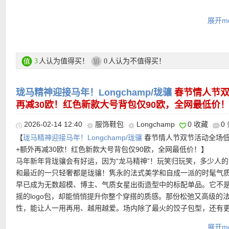
Longchamp专场链接在此
展开mo
支付方式：
信用卡(Visa / MasterCard / American Express)、Pay
转账等
人认为值得买！
人认为不值得买！
3
0
运费：
每单3.9欧，满149欧免邮费！60天内免费退货！
珑马精神迎接马年！Longchamp/珑骧
春节情人节双
再减30欧！红色新款大号背包仅90欧，全网最低价
超值产品推荐
2026-02-14 12:40
服饰鞋包
Longchamp
0 收藏
0
【
珑马精神迎接马年！Longchamp/珑骧
春节情人节双节活动全场低
•
【Longchamp 网红尺寸芥末黄色小号饺子包 原价90欧，折后仅6
+额外再减30欧！红色新款大号背包仅90欧，全网最低价！】
欧！】
好适合搭配一个挂饰勾在手腕，夏天这么搭轻盈出片！本身
马年新年背珑骧会有好运，因为“龙马精神”！玩笑归玩笑，多少人
手机，口红、钥匙、卡包、耳机都能收好。尼龙包身轻盈耐用，搭
和最近的一只轻奢都是珑骧！隽永的法式美学和自成一派的时髦气
边与压印Logo按扣，简洁却很有辨识度。芥末黄有时被称为Z世代
早已成为无数超模、博主、气质女星出街造型中的标配单品。它不
它象征着乐观和舒适，它的温暖色调传达出质朴和自然的感觉。它
摇的logo包，却能悄悄提升你整个穿搭的质感。那份松弛又高级的
装饰，却处处透着 Longchamp 最经典的法式实用美学。
性，能让人一用再用、越用越爱。场内除了最火的饺子包型，还有
休闲风格的手提袋、斜背包、手拿包等产品，满足不同人群和场合
展开mo
直达购买链接见此