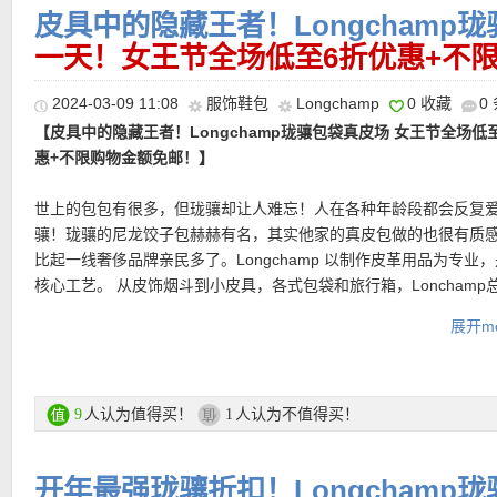
皮具中的隐藏王者！Longchamp
品。配备可调整的肩带，可肩背或斜背。无论何时都能成为绝佳造
• 德国免费退货，其他地区退货邮费自理
包括上班通勤还有周末出游都能完美搭配。梅蒂斯羊皮结合小绵羊
• 【
一天！女王节全场低至6折优惠+不
点击这里查看Ludwigbeck中文图文导购教程
】
皮革的品质，兼具优雅与休闲质感。
2024-03-09 11:08
服饰鞋包
Longchamp
0 收藏
0
产品直达链接点此
超值产品推荐
【皮具中的隐藏王者！Longchamp珑骧包袋真皮场 女王节全场低
惠+不限购物金额免邮！】
世上的包包有很多，但珑骧却让人难忘！人在各种年龄段都会反复
【LONGCHAMP Cavalcade皮革托特包 折后仅237欧！原价395
【Longchamp/珑骧 Le Pliage Xtra黑色饭盒包 特价仅266欧，原
骧！珑骧的尼龙饺子包赫赫有名，其实他家的真皮包做的也很有质
常实用且经久耐用，其容量很大，可容纳所有随身物品，如笔记本
欧！】
将英伦摇滚的锋芒，与法式优雅完美融合。招牌马头压纹加
比起一线奢侈品牌亲民多了。Longchamp 以制作皮革用品为专业
件。其内部设计巧妙，让您能够快速存放小配饰，而外部则有按扣
扣，整体更简洁更现代，包身点缀的金属铆钉细节，像是城市街头
核心工艺。 从皮饰烟斗到小皮具，各式包袋和旅行箱，Lonchamp
安心无忧。粒面牛皮设计，粒面本身的韧性赋予皮革柔软性和结实
奏，释放内敛的摇滚精神。体积虽小，但足够装下日常必备，能斜
【Longchamp/珑骧 #LE ROSEAU竹节手提包 夏季大促仅343欧
顶级材质的皮革体现品牌的专业知识和精湛工艺。场内款式多样可
简约优雅，经得起时间考验，永不过时。
展开mo
提、搭大衣也很加分。
490欧！】
这只Roseau竹节扣腋下包是珑骧的经典系列单品。简洁
多！想感受更细腻的法式皮具风情一定要看！
线条配上品牌标志性竹节扣，散发优雅时尚魅力。粒面小牛皮材质
产品直达链接点此
购买直达链接在此
滑，触感佳，将实用性与优雅感融为一体。包型挺阔，设计边缘干
专场链接在此
突出了生动轮廓。
人认为值得买！
人认为不值得买！
9
1
★ 免邮优惠码：
CLUBWEEK
有效期至3月9日！
购买直达链接在此
注册后就能看到超值折扣价和购买哦！
开年最强珑骧折扣！Longchamp