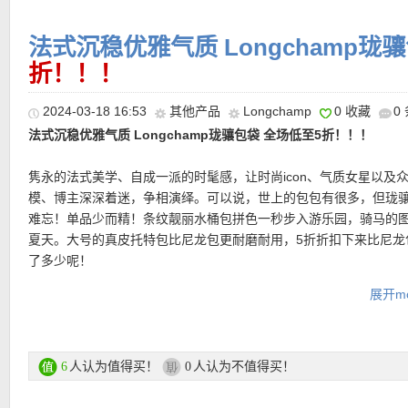
运费：
满200欧免费送货，不满200欧每单20欧运费！DHL送货！
法式沉稳优雅气质 Longchamp珑
折！！！
【LONGCHAMP #LE PLIAGE CITY系列饺子包 特价仅105欧，原价
【Longchamp/珑骧 Le Pliage迷你典藏款饺子包 特价仅232欧！
超值产品推荐
欧！】 经典国民饺子包，购物旅行的必备箱包，在法国基本达到了
约，结构却极其精巧，是风靡全世界的典范之作。Le Pliage系列样
【Longchamp/珑骧 Le Foulonné斜挎包 特价仅224欧，原价32
2024-03-18 16:53
其他产品
Longchamp
0 收藏
0
一个的地步，搭配同色系Logo图标刺绣点缀，可折叠袋有一个宽敞
尺寸各异，这款奶牛配色采用再生网眼面料，兼具功能性与创新性
这款也有点像H家的Evelyne。 可斜挎可单肩，轻松应对都市高频
层。包袋和提手同色系更具立体感，是Le Pliage的精致版本！材质
法式沉稳优雅气质 Longchamp珑骧包袋 全场低至5折！！！
而充满活力的配色充满了都市运动范！
优质牛皮打造，皮质纹理自然、手感软糯，五金细节也精致到位。
盈，收纳完美 。“矢车菊蓝”是一种略带紫色调的蓝色，给人以朦胧
•
【Longchamp Le Pliage绿松石色小号饺子包 折后仅95欧，原价
型轮廓越看越耐看。一只越旧甚至越好看的气质通勤包！
般的独特质感！
隽永的法式美学、自成一派的时髦感，让时尚icon、气质女星以及
欧！】
轻轻一挎，灵巧可爱！小巧却超级能装，防水尼龙材质，宽
购买直达链接在此
模、博主深深着迷，争相演绎。可以说，世上的包包有很多，但珑
提手包可以折叠成更小的尺寸，便于存放。这个颜色真的很美！按
购买直达链接在此
购买直达链接在此
难忘！单品少而精！条纹靓丽水桶包拼色一秒步入游乐园，骑马的
颜色，散发着蓝色的宁静和绿色的生长！
夏天。大号的真皮托特包比尼龙包更耐磨耐用，5折折扣下来比尼龙
了多少呢！
直达购买链接见此
展开mo
专场直达链接在此
• 邮寄德国每单不限购物金额有3.90欧邮费
• 可以邮寄德国，奥地利和瑞士，DHL发货，2-3个工作日收货！
L
人认为值得买！
人认为不值得买！
6
0
【Longchamp Le Pliage紫罗蓝色背包 8折后仅92欧！】
这只珑
了意大利、比利时、卢森堡和荷兰的快递服务，每单邮费7.90欧！
美满足上班族需求！小巧轻盈的设计，足以收纳日间或夜晚的所有
24.90欧！