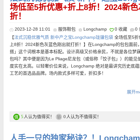
场低至5折优惠+折上8折！2024新
———–超值热门单品 精选推荐———–
折！
【LONGCHAMP 手机包 折后仅74欧！原价125欧！】
这款时尚实
壳采用翻盖设计，是智能手机和卡夹的理想之选。配备绳带，可斜
【LONGCHAMP 天蓝色大号饺子包 折后仅114欧！】
经典国民饺
2023-12-28 11:01
服饰鞋包
Longchamp
0 收藏
0
【LONGCHAMP Le Pliage肩带款白色饺子包 折上折后仅151欧！
脖子上，根据您的造型进行调整，陪伴您一整天。标志性Pliage Xtr
物旅行的必备箱包，在法国基本达到了妹子人手一个的地步，搭配
【
法式沉稳优雅气质 新中产之宝Longchamp珑骧包袋
全场低至5折
于传统款的米白色，这款是冰川白色，比米白色更清冷干净，搭配
滑的大牛皮材质，精致典雅。点缀有Le Pliage饰章，采用精美的纹
Logo图标刺绣点缀，可折叠袋有一个宽敞的主隔层，经典长柄款，
上8折！2024新色灰蓝色刚出就打折！】在Longchamp的包包面前
的皮革给人文艺均衡感！附送一根牛皮肩带可以单肩挎，也可以自
搭配全新设计细节，彰显时尚自信风范。
表宁静、清新，是很多人喜欢的颜色，一看到就让人的心情感到放
搭」这个词根本是基本标配。设计高级又价格亲民，不就是各位梦
点小挂饰作为手提包。本身饺子包形状，形状就超级能装了！和朋
愉悦！
包吗？其中便是因为Le Pliage尼龙包（或俗称「饺子包」）的能见
饭逛街挎一只轻轻便便又法式街头感！
产品直达链接点此
度实在太高。以轻奢价位来说，Longchamp 绝对是最讲究历史底
产品直达链接点此
工艺的首选品品牌。场内款式多样可爱，折扣多！
产品直达链接点此
Longchamp活动区链接在此
展开mo
更多大牌折上折活动链接在此
★ 单品页面会显示优惠码：
NYE10
,
NYE15
或者
NYE20
有效期至1
人认为值得买！
人认为不值得买！
5
0
【Longchamp/珑骧 Cabas拼色托特包 特价仅220欧！】
以银色金
日！
及标志性翻盖作为特点。极柔软的梅蒂斯羊皮拼接再生尼龙材质融
人手一只的独家秘诀？！Longcha
触感与耐用性，凸显出原创且令人难以抗拒的风格。宽敞实用的设