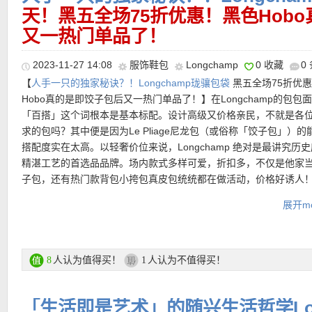
常使用，配有可拆卸的调整式肩带，可肩背、斜背、或手提。欢快
天！黑五全场75折优惠！黑色Hob
力的色彩组合为日常生活带来更多热情。
又一热门单品了！
购买直达链接在此
运费：
满25欧免费送货，如对货品不满意，可于30天内免费退货。
2023-11-27 14:08
服饰鞋包
Longchamp
0 收藏
0
【
人手一只的独家秘诀？！Longchamp珑骧包袋
黑五全场75折优
【Longchamp Le Pliage Cuir真皮背包 原价390欧，特价仅26
Hobo真的是即饺子包后又一热门单品了！】在Longchamp的包包
邮！】
皮革款的可折叠背包，柔软又耐用！小巧轻盈的设计，足以
———–超值热门单品 精选推荐———–
「百搭」这个词根本是基本标配。设计高级又价格亲民，不就是各
或夜晚的所有个人必备品。配备可调整的肩带，可肩背或斜背。无
求的包吗？其中便是因为Le Pliage尼龙包（或俗称「饺子包」）的
能成为绝佳造型配件，包括上班通勤还有周末出游都能完美搭配。
搭配度实在太高。以轻奢价位来说，Longchamp 绝对是最讲究历
皮结合小绵羊皮与山羊皮革的品质，兼具优雅与休闲质感。
精湛工艺的首选品品牌。场内款式多样可爱，折扣多，不仅是他家
【LONGCHAMP 新色灰蓝色中号饺子包 8折后仅100欧！】
经典国
子包，还有热门款背包小挎包真皮包统统都在做活动，价格好诱人
包，购物旅行的必备箱包，在法国基本达到了妹子人手一个的地步
直达链接点此
色系Logo图标刺绣点缀，可折叠袋有一个宽敞的主隔层，经典长柄
展开mo
Longchamp黑五活动区链接在此
色是2024年的新色！这种雾蒙蒙的莫兰迪质感在某书上很受欢迎哦
能便宜入，喜欢不要错过哦！
更多黑五活动区链接在此
【🧚‍♀️仙气十足！Longchamp/珑骧 #LE PLIAGE CITY 系列 虾
人认为值得买！
人认为不值得买！
8
1
产品直达链接点此
提包 冬季大促仅160欧！！！】
#LE PLIAGE CITY系列比经典通
★ 黑五全场75折优惠码：
BLACK25
仅限活动区商品有效！11月2
的国民饺子包#Le Pliage系列更具立体感，是Le Pliage的精致版
止！
「生活即是艺术」的随兴生活哲学Lon
软且轻盈，收纳完美，虾粉色最是温柔低调自带仙气，完美搭配一