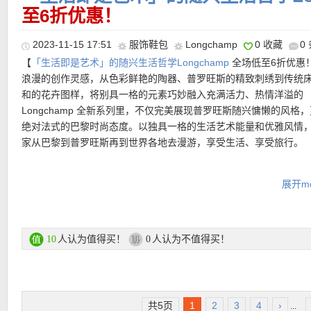
时刻的造型！
运费：
至6折优惠！
满25欧免费送货，如对货品不满意，可于30天内免费退货。
【LONGCHAMP 奶黄色Hobo包 折后仅368欧！】
Longchamp这
【LONGCHAMP 樱花粉双肩包 折上折后仅73欧！】
常年背单肩包
可以说是天花板级别了，够简约随性有气质，同时容量足够通勤！塞
都有肩膀高低不平的问题，影响肩颈线条的美观度。但是总觉得双
购买直达链接在此
2023-11-15 17:51
服饰鞋包
Longchamp
0 收藏
0
笔记本也没问题！牛皮质料，表面光滑厚重，光泽有质感！肩带加
生气了！这只珑骧就能完美满足上班族需求。玲娜贝尔同款樱花粉
———–超值热门单品 精选推荐———–
【
「生活即是艺术」的随兴生活哲学Longchamp
全场低至6折优惠
可调节长短，更加方便！包型更加随性洒脱，实用与时尚百搭并存
好出片！出去玩儿又好搭配又不增加肩颈负担！
浪漫的创作灵感，从色彩鲜艳的陶器、普罗旺斯的精致刺绣到传统
和的花卉图样，将别具一格的元素巧妙融入充满活力、热情洋溢的
产品直达链接点此
产品直达链接点此
Longchamp 全新系列里，不仅完美展现普罗旺斯随兴慵懒的风格
【LONGCHAMP 天蓝色中号饺子包 黑五全场75折后仅81欧！】
经
绝对法式的巴黎时尚态度。以独具一格的生活艺术能量和优雅风情
饺子包，购物旅行的必备箱包，在法国基本达到了妹子人手一个的
家从巴黎到普罗旺斯再到世界各地去漫游，享受生活、享受旅行。
配同色系Logo图标刺绣点缀，可折叠袋有一个宽敞的主隔层，经典
天蓝色代表宁静、清新，是很多人喜欢的颜色，一看到就让人的心
LONGCHAMP 专场链接在此
松，自由愉悦！
展开mo
支付方式：
信用卡(Visa / MasterCard / American Express)、Pay
产品直达链接点此
转账等
人认为值得买！
人认为不值得买！
10
0
运费：
每单3.9欧，满149欧免邮费！60天内免费退货！
超值产品推荐
共5页
1
2
3
4
›
...