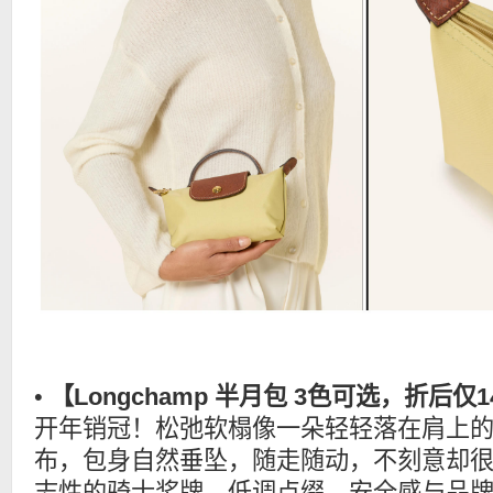
•
【Longchamp 半月包 3色可选，折后仅
开年销冠！松弛软榻像一朵轻轻落在肩上
布，包身自然垂坠，随走随动，不刻意却很有型。
志性的骑士奖牌，低调点缀，安全感与品