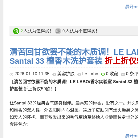
水分与营养。
展开mo
直达购买链接在此
•
【Longchamp 半月包 3色可选，折后仅149欧！原价220欧！】
冠！松弛软榻像一朵轻轻落在肩上的云。采用轻盈复合帆布，包身
更多Byredo特价活动链接在此
坠，随走随动，不刻意却很有型。Longchamp 标志性的骑士奖牌
人认为值得买！
人认为不值得买！
2
0
缀，安全感与品牌感并存。可肩背、腋下背，甚至自由更换肩带，
★ 自动优惠！
多。
清苦回甘欲罢不能的木质调！LE LA
支付方式：
信用卡(Visa / MasterCard / American Express)、Pay
转账等
Santal 33 檀香木洗护套装
折上折仅
直达购买链接见此
运费：
每单3.9欧，满149欧免邮费！60天内免费退货！
2026-01-10 11:35
美容护肤
Le Labo
0 收藏
0 条
【
清苦回甘欲罢不能的木质调！LE LABO/香水实验室 Santal 33 
护套装
折上折仅59欧！】
让Santal 33的经典香气随身相伴。最喜欢的檀香，没有之一。开头
和檀香的双人舞，外表阳刚内心温柔。凑近了皮肤闻有烟火袅袅之
如爱人的怀抱。而其散发出来的香气至始至终给人冷静而独身世外
套装包含：
Santal 33 沐浴露 90ml – 清洁肌肤同时释放木质香气
展开mo