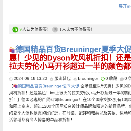
展开mo
ARC’TERYX 专场链接在此
支付方式：
信用卡(Visa / MasterCard / American Express)、Pay
转账等
人认为值得买！
人认为不值得买！
9
1
•
【SKIMS COTTON JERSEY阔腿喇叭瑜伽裤 特价20欧+满额再减
运费：
每单3.9欧，满149欧免邮费！60天内免费退货！
欧！】
轻柔如第二层肌肤，以弹性包覆腰间的交叠式裤腰，勾勒出
️德国精品百货Breuninger夏季大
的线条感。下摆微微外翻的阔腿喇叭设计，延展每一步的松弛与优
惠！少见的Dyson吹风机折扣！还是
的棉质针织面料，细腻柔软，触感像被柔光包裹。舒适与精致并存
超值产品推荐
拉夫劳伦小马开衫超过一半的颜色都
用额外换衣服了！
2024-06-18 13:20
服饰鞋包
breuninger
0 收藏
0 
购买直达链接见此
•
【ARC’TERYX BETA轻质夹克外套 折后仅279欧，原价399欧！
【
️德国精品百货Breuninger夏季大促
全场低至6折优惠！少见的Dy
风雨，专为应对各种环境和运动强度而设计，潮湿时仍能持续保暖
•
【COS 西装锥形裤 黑五全场7折仅87欧！】
剪裁和版型适合日常
风机折扣！还是黑色！ins上很火的拉夫劳伦小马开衫超过一半的颜
超值产品推荐
年累月的打包和拆包后仍能保持蓬松，防水的GORE-TEX PRO面
勤。面料挺阔干爽光洁，不易打皱，展现飒爽格调，差异化地开发
折！】德国必逛的百货公司Breuninger！在10个国家/地区拥有13
耐磨，弹力侧幅更加贴身、活动自如，加长款覆盖更全面、标准款
落锥形西裤，具有很强的搭配性实穿性，裤型挺正而不失随性腔调
和网上商店，超过1200个国际知名设计师品牌和精选的新晋品牌。
好的通风性和灵活性。衣领处有Recco®反光片，黑夜或者户外环境
一个褶子的剪裁，释放了裤身的穿着空间。版型看起来也更修整。
的夏季大促也是真的好好逛，在时装、配饰和鞋类以及美妆、运动
辨识度，兜帽更添温暖！
•
【FENDI 老花踝靴童装款 定价低+立减15欧！】
最大码到38码！
活领域都有令人惊喜的单品和折扣！
直达购买链接见此
妹子都能穿！秋冬绝对少不了这双靴，老花真的越看越美！鞋腿为