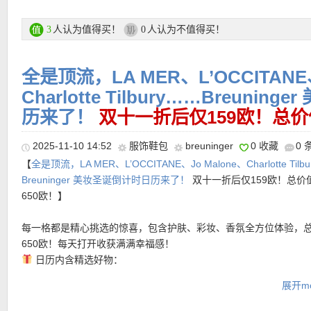
与零陵香芳醇香水9ml、维他命E护唇霜15ml、黑莓子与月桂叶香水9
尾草与海盐洁肤露100ml、丝柏与葡萄藤芳醇香水9ml、英国梨与小
人认为值得买！
人认为不值得买！
3
0
肤乳50ml、苦橙旅行香氛工艺蜡烛65g、松木与桉树迷你香氛工艺
35g、英国梨与小苍兰香水9ml、罂粟花与大麦润肤乳50ml、英国
全是顶流，LA MER、L’OCCITANE、
豆香水9ml、蓝风铃身体香氛喷雾30ml、乌木与佛手柑芳醇香水9m
与雪松芳醇香水9ml、丝绒玫瑰与乌木润肤霜50ml、鼠尾草与海盐
Charlotte Tilbury……Breuni
9ml、黑莓子与月桂叶护手霜30ml、英国橡树与榛果香水9ml、黑
历来了！
双十一折后仅159欧！总价
香氛工艺蜡烛35g、绯红罂粟芳醇香水9ml、英国梨与小苍兰洁肤露10
青柠罗勒与柑橘香水9ml、苦橙限量版香水30ml
2025-11-10 14:52
服饰鞋包
breuninger
0 收藏
0 
•
【Longchamp 印花斜挎包 2色可选，折后仅199欧！原价290欧
适合日常出行的斜挎设计，再配上撞色印花，让整体多了一点艺术
【
全是顶流，LA MER、L’OCCITANE、Jo Malone、Charlotte Tilb
直达链接在此
气息。毛毡材质和真皮拼接，轻盈却有质感。皮革手柄保留了 Le Plia
Breuninger 美妆圣诞倒计时日历来了！
双十一折后仅159欧！总价
经典识别度，可拆卸、可调节肩带则让它从手提到斜挎自由切换：
650欧！】
•
【GIVENCHY 光面乐福鞋 折上折仅319欧，原价850欧！】
细腻
★ 双十一全场8折优惠码：
SINGLESDAY2025
有效期至11月11日
街、旅行都能轻松背。
面牛皮，在光线下呈现低调光泽。杏仁形鞋头自然延伸脚部线条，
每一格都是精心挑选的惊喜，包含护肤、彩妆、香氛全方位体验，
利落之间取得平衡，让整体更显修长与精致。后跟折叠设计，可变
支付方式：
信用卡(Visa / MasterCard / American Express)、Pay
直达购买链接见此
650欧！每天打开收获满满幸福感！
让穿着更自由，介于正式与随性之间。
转账等
日历内含精选好物：
运费：
每单3.9欧，满149欧免邮费！60天内免费退货！
BABOR 精华安瓶 3 x 2ml
购买直达链接见此
展开mo
小巧迷你，但功效满满，每一支都是肌肤能量满格的高浓度精华。
️ LA MER 面霜 7ml