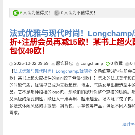
面料柔软、无钢圈却有支撑，被多家编辑列为必入基础款。从舒适
低胸礼服内搭皆可。
人认为值得买！
人认为不值得买！
6
0
Soft Lounge 系列 Long Slip Dress（家居/日常长裙）
既能在家穿，也能出门穿的多场景裙款。版型松身，面料舒适，兼
法式优雅与现代时尚！Longchamp/
出街两用。
Cotton Jersey 系列基础 T-Shirt／Tank（棉质基础款上衣）
折+注册会员再减15欧！某书上超火配
虽是基础款，却因版型好、质感佳、颜色多成为衣橱必败！搭配裤
包仅49欧！
／牛仔都毫不违和。
2025-10-02 09:59
服饰鞋包
Longchamp
0 收藏
0
专场直达链接在此
【
法式优雅与现代时尚！Longchamp/珑骧🥐
全场低至5折+注册会员
欧！某书上超火配挂件的mini饺子包仅49欧！】隽永的法式美学和
★ 私促全场可用6折优惠码：
CELEBRATE30
最低消费150欧，有效
的时髦气质，珑骧早已成为无数超模、博主、气质女星出街造型中
月9日！
品。它不是那种招摇的logo包，却能悄悄提升你整个穿搭的质感。
又高级的法式调性，能让人一用再用、越用越爱。场内除了饺子包
多法式休闲风格的手提袋、斜背包、手拿包等产品，满足不同人群
需求。
展开mo
LONGCHAMP 专场链接在此