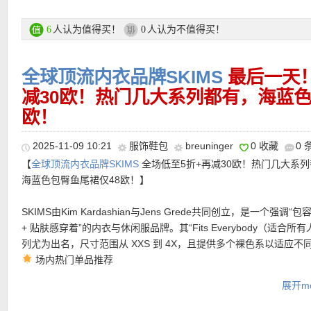
贵妇级护肤代表，细腻质感，轻轻一抹即可感受到肌肤被深度滋养
THE ORDINARY 咖啡因眼部精华 30ml
人认为值得买！
人认为不值得买！
6
0
针对 眼部浮肿、黑眼圈的小心机神器。轻薄质地吸收快，早晚涂抹
重。
全球顶流内衣品牌SKIMS
最后一天
L’OCCITANE 护手霜 30ml
法式经典护手霜，质地柔滑不黏腻。
减30欧！热门几大系列都有，海蓝色
JO MALONE 香水 – Wood Sage & Sea Salt EDC 7ml
欧！
法式小清新香氛，木质与海盐的微妙气息。
…还有更多KIEHL’S、Charlotte Tilbury、Maison Francis Kurkdjia
2025-11-09 10:21
服饰鞋包
breuninger
0 收藏
0 
牌。
【
全球顶流内衣品牌SKIMS
全场低至5折+再减30欧！热门几大系
海蓝色包臀鱼尾裙仅48欧！】
购买链接在此
SKIMS由Kim Kardashian与Jens Grede共同创立，是一个强调“
★ 双十一全场8折优惠码：
SINGLESDAY2025
有效期至11月11日
+ 贴肤感穿着”的内衣与休闲服品牌。其“Fits Everybody（适合所有
列尤为出名，尺寸范围从 XXS 到 4X，且提供多个裸色系以适应不
支付方式：
信用卡(Visa / MasterCard / American Express)、Pay
场内热门单品推荐
转账等
Seamless Sculpt 系列主打“塑形+舒适”双特性，深受INS和TIKTO
运费：
每单3.9欧，满149欧免邮费！60天内免费退货！
展开mo
红博主推荐。非常适合想要修饰曲线、穿衣显瘦显腿长的辣妹。
“Fits Everybody” Push-Up Bra（无钢圈提拉胸罩）