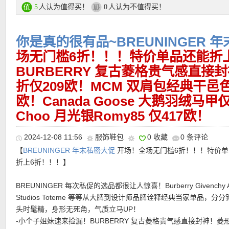
技」，短短3天能10倍提升肌肤胶原蛋白的制造！
人认为值得买！
人认为不值得买！
5
0
-Supreme+ Night Creme 15ml:多效智妍晚霜，价值42欧！双倍
萃、双倍高浓度玻尿酸萃取，黄金胜肽及烟酰胺，再加上新的海洋
你是真的很有品~BREUNINGER 
取物。独特的舒芙蕾质地，一抹丝滑绵密霜感立即化成轻盈水感，
湿美白于一体，激活透亮，驱散暗沉，肌肤整晚澎弹紧致，隔天更
场无门槛6折！！！特价单品还能折
肤水嫩Q弹！
BURBERRY 复古菱格贵气感直接
-Supreme+ Eye Balm 5ml:多效智妍眼霜，价值25欧！能改善眼
折仅209欧！MCM 双肩包经典干邑
弛，下垂，皱纹细纹，浮肿和黑眼圈等问题；强效保湿，为眼部肌
欧！Canada Goose 大鹅羽绒马甲仅
分，瞬间水润，持久保湿24小时；二合一护理，除了日常眼部护理
每周一次用作眼膜，提亮肤色，提拉眼部轮廓！
Choo 月光银Romy85 仅417欧！
-Advanced Night Repair 雅诗兰黛No.1的修复精华15ml！全新新
力量的 「第7代全新升级小棕瓶」！透过全新基因讯息协调技术，
2024-12-08 11:56
服饰鞋包
0 收藏
0 条评论
肌肤，同时激活年轻细胞及胶原蛋白自生能力，使肌肤更光泽、细
【
BREUNINGER 年末私密大促
开场！全场无门槛6折！！！特价单
滑，缔造新生光·嫩‧滑！
折上6折！！！】
购买直达链接在此
BREUNINGER 每次私促的选品都很让人惊喜！Burberry Givenchy A
Studios Toteme 等等从大牌到设计师品牌诠释经典当家单品，分
更多折上折活动链接在此
头时髦精，身形无死角，气质立马UP！
-小个子姐妹速来捡漏！BURBERRY 复古菱格贵气感直接封神！菱