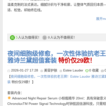
温柔克制的法式表达。细腻针织与干净轮廓，让整体气质回归本质
直达购买链接见此
适、松弛，却始终在线。
-🤍 COS 泰迪绒大衣
展开mo
柔软到几乎没有攻击性的存在。蓬松质感与极简廓形结合。看似随
带北欧式的冷静与秩序。
-🖤 GIVENCHY 乐福拖鞋
简约纯色+大logo但是一点都不俗气！介于居家与出街之间的模糊边
人认为值得买！
人认为不值得买！
5
0
落线条与品牌气场，越简单，越显贵的单品。
夜间细胞级修愈，一次性体验抗老王牌！E
复活节大促专场直达链接在此
雅诗兰黛超值套装
特价仅29欧！
★ 折上8折优惠码：
FLASH20
仅标注以下黄色标签等单品能用，有
月6日！
2026-01-27 17:28
美容护肤
Estée Lauder
0 收藏
【
夜间细胞级修愈，一次性体验抗老王牌！Estée Lauder 雅诗兰
装
特价仅29欧！】
套装内含：
Advanced Night Repair Serum 小棕瓶精华 20ml：具有突破
ChronoluxTM Power Signal Technology时钟肌因信源科技，只需