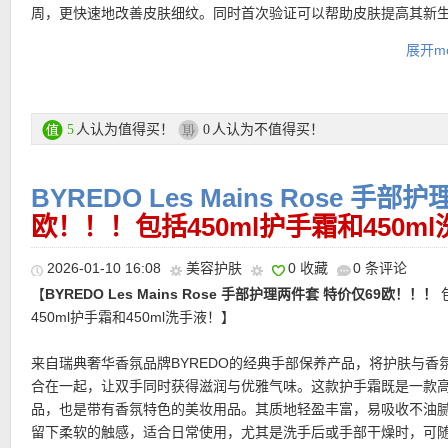
周，更快速地改善皮肤细纹。同时首次验证可以帮助皮肤提高其新
自然更新及胶原蛋白的生成，从而使肌肤更为弹润紧致！
展开mo
Advanced Night Repair Eye Supercharged Gel-Crème 5ml
眼霜！以【美白活肤抗衰老】为主，可直达肌底，对抗蓝光造成的
支付方式：
信用卡(Visa / MasterCard / American Express)、Pay
损伤，强效修护，24小时持久保湿，有效抗氧长达8小时，使眼周
转账等
水润细嫩。兼顾了淡化黑眼圈、改善眼周细纹的需求，经典就是经
人认为值得买！
人认为不值得买！
5
0
运费：
每单3.9欧，满149欧免邮费！60天内免费退货！
没话说！
Revitalising Supreme+ Night Power Bounce Crème 7ml 
BYREDO Les Mains Rose 手
———-大牌单品推荐 ———–
霜！暗沉松垮一罐送走！胶原修愈不走弯路！
欧！！！包括450ml护手霜和450m
购买链接在此
•
【AMI PARIS 橄榄绿羊毛混纺罗纹针织衫 折上折仅191欧，原价4
2026-01-10 16:08
美容护肤
0 收藏
0 条评论
欧！】
橄榄绿男女同款，温柔显气质又有质感！甄选羊毛为主，融
更多ESTÉE LAUDER雅诗兰黛活动链接在此
【
BYREDO Les Mains Rose 手部护理两件套 特价仅69欧！！！
的轻盈与柔软，上身即刻感受到温暖与包裹感。细腻罗纹结构，让
450ml护手霜和450ml洗手液！】
就拥有层次与呼吸感。干净利落的直筒版型，不刻意修饰，却自然
支付方式：
信用卡(Visa / MasterCard / American Express)、Pay
拔。既可以单穿，也能作为叠搭基底，在不同风格之间自由切换。
转账等
来自瑞典奢华香氛品牌BYREDO的经典手部保养产品，将护肤与香
运费：
每单3.9欧，满149欧免邮费！60天内免费退货！
合在一起，让双手同时获得滋润与优雅气味。这款护手霜既是一款
购买直达链接见此
品，也是带有香氛特色的美妆用品。其质地轻盈丰富，易吸收不油
留下柔软的触感，适合日常使用，尤其是洗手后或手部干燥时，可