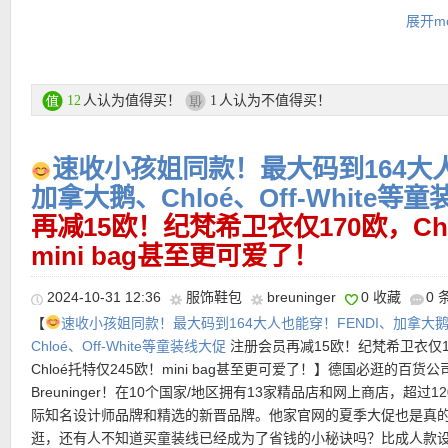
cos专场链接在此
如丝线落肩，随身体律动自由调节。全款不透光面料，干净利落的
展开mo
达，带来不被窥探的安全感。高弹面料增强包覆与贴合，如第二层
更多黑五全场7折优惠活动链接在此
软延展。
★ 黑五全场可用7折优惠码：
BLACK2024
最低消费20欧，有效期至
人认为值得买！
人认为不值得买！
12
1
购买直达链接见此
日！
支付方式：
信用卡(Visa / MasterCard / American Express)、Pay
速收小孩姐同款！最大码到164大人
支付方式：
信用卡(Visa / MasterCard / American Express)、Pay
转账等
转账等
加拿大鹅、Chloé、Off-White等
运费：
每单3.9欧，满149欧免邮费！60天内免费退货！
再减15欧！纪梵希卫衣仅170欧，Ch
运费：
每单3.9欧，满149欧免邮费！60天内免费退货！
———-私促大牌单品推荐 ———–
mini bag甚至更可爱了！
2024-10-31 12:36
服饰鞋包
breuninger
0 收藏
0 
超值产品推荐
•
【小个子姐妹速来捡漏！BURBERRY 复古菱格贵气感直接封神！
【
速收小孩姐同款！最大码到164大人也能穿！FENDI、加拿大
缝尼龙棉服外套 自动67折+叠加私促无门槛6折！折上折仅209欧！
Chloé、Off-White等童装线大促
注册会员再减15欧！纪梵希卫衣仅1
★ 邮费：满149欧包邮，不满每单3.95欧运费。
童装部门简直就是小个子姐妹们的捡漏舒适区！这款菱格外套配色
Chloé托特仅245欧！mini bag甚至更可爱了！】德国必逛的百货公
★ 退货：30天内无理由退货。
•
【COS 圆领羊绒衫 黑五全场7折仅122欧！】
羊绒的保暖程度是羊
预期！绝不是那种“土土的”配色，而是华贵又高级，眼前一亮，走
Breuninger！在10个国家/地区拥有13家精品店和网上商店，超过12
★ 支付方式：信用卡Visa, American Express, PayPal.
倍，原因是在同样的覆盖面积下，细羊绒比羊毛能滞留的静止空气
焦点！剪裁很大牌，轻松避免臃肿感，随便搭配一条牛仔裤，分分
际知名设计师品牌和精选的新晋品牌。他家官网的夏季大促也是真
此有更好的保暖性。所以绝对是严冬腊月的保暖神器！这款针织衫
头时髦精，身形无死角，气质立马UP！想要穿得简单又不失格调？Burb
逛，还有人不知道买童装线已经成为了省钱的小秘诀吗？比成人款