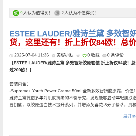
会员注册链接在此
支付方式：
信用卡(Visa / MasterCard / American Express)、Pay
人认为值得买！
人认为不值得买！
9
2
转账等
支付方式：
信用卡(Visa / MasterCard / American Express)、Pay
运费：
每单3.9欧，满149欧免邮费！60天内免费退货！
转账等
ESTEE LAUDER/雅诗兰黛 多效
———-热门单品推荐 ———–
运费：
货，这里还有！折上折仅84欧！总价
每单3.9欧，满149欧免邮费！60天内免费退货！
★ 新用户首单立减15欧优惠码：
NEW2025
满79欧可用，新邮箱注
2025-07-04 11:36
美容护肤
0 收藏
0 条评论
并激活使用！
•
【SKIMS 易梦玲同款包臀鱼尾裙 折后仅48欧+满额再减30欧，史
【ESTEE LAUDER/雅诗兰黛 多效智妍胶原套装 折上折仅84欧！
价96欧！】
他家经典款，无数明星博主都上身过！弹力超强，包裹
过200欧！】
超值产品推荐
分，小肚子和大腿肉肉都能藏起来，简直是懒人显瘦神器。包臀加
摆，既能展现女性曲线美，又不失优雅大方。前凸后翘的身材拿捏
套装内含：
其这个海水蓝色太美了，出去海边度假的时候也能穿！
-Supreme+ Youth Power Creme 50ml:全新多效智妍胶原霜，价值
雅诗兰黛凭借多年对肌肤抗老的不懈研究，发现能够启动年轻肌肤
•
【Longchamp 经典Le Pliage迷你饺子包 新人折上折仅49欧！】
购买直达链接见此
要钥匙，以胶原蛋白技术提升系列，并增添芙蓉花-8分子精萃，具
最少打折的一款！尼龙材质不容易脏有防水，出行必备。迷你款轻
活性，发挥胶原重建力量，令肌肤倍感紧致，更见立体提升。它同
爱，某书上特别流行用来配迪士尼的挂件。容量一点都不小，因为
展开mo
系列当中的独有辣木精华及胶原蛋白复合物的功效。重点提拉三大
梯形包，放入长夹之后还有很多空间，化妆包手机等都进得去。
位置—苹果肌、笑纹及下颚线条，令面部轮廓更立体分明。Estée Lau
研中心更发现，当芙蓉花-8分子精萃结合「辣木精华+ 胶原蛋白提
直达购买链接见此