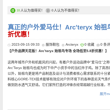
量、多功能的合成棉羽夹克，可作为中间层或单独穿着。Atom系列
转账等
直达购买链接见此
保暖中间层。Atom夹克是Atom LT夹克的升级款。修身款式，塑造
人认为值得买！
人认为不值得买！
10
0
部、臀部和大腿线条。造型低调，不臃肿，贴合身体移动，可以舒
运费：
每单3.9欧，满149欧免邮费！60天内免费退货！
层叠穿。
•
【dyson 黑色吹风机 折后仅349欧！原价399欧！】
难得一见的
真正的户外爱马仕！Arc’teryx 始
扣！黑色显得整个质感更上一层！负离子功能，能够消除静电，让
直达购买链接见此
折优惠！
超值产品推荐
鳞片快速闭合。内置微型处理器能够将温度在任何时候都控制在70
内，即使将风口对准头发也不会造成损伤。声音小，重量轻，设计
2023-09-15 09:33
服饰鞋包
Arcteryx
0 收藏
0 条
而且完全没有将头发卷进去的风险喔！
【户外品牌天花板！Arc’teryx 始祖鸟专场 全场低至5.8折优惠！】
•
【Longchamp ROSEAU条纹购物袋 折后仅199欧，原价350欧
适中，足够容纳您的所有文件，并陪伴一整天。它灵活轻便，采用
直达购买链接见此
这两年城市户外和机能风的兴起，有着户外运动品牌中”爱马仕”之称
关。Longchamp 结合简约与精致的风格，彻底改造了其标志性的 RO
Arc’Teryx 始祖鸟也成为时下中产小资手中的当红炸子鸡。除了高
系列。包款柔软、低调且不过分装饰，增添了现代感和另类气息。
以外，始祖鸟更是将产品制造及设计与消费者核心需求联系的十分
季版本中，条纹帆布加上对比色皮革，营造出优雅的对比效果。骑
料核心GORE-TEX技术能够有效应对户外环境下的各种恶劣天气条
表着强大的身份象征，体现了波西米亚别致的精神。
做到防水透气又舒适。它们家所打造的冲锋衣经常超越行业标准，
壳还是软壳，都可以做到既有功能性，又兼顾舒适感。
直达购买链接见此
•
【极简界「无冕之王」干净纯粹超有气质！JIL SANDER 连帽卫衣
展开mo
门槛6折仅342欧！！！】
极简风天花板了解一下！！！每年买得最
活动专场直达链接在此
须是卫衣啦，无性别穿搭最为自在！毕竟减龄又舒服~符合jilsande
简约大气风，没有夸张的大logo和图案，属于高端线plus系列，后面