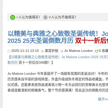
Santal 33 身体乳 90ml – 滋润保湿，肌肤柔软光滑
‍♀️ Santal 33 洗发水 90ml – 温和清洁发丝
‍♀️ Santal 33 护发素 90ml – 柔顺顺滑，香气持久
•
【COS 泰迪绒大衣 折上折仅111欧，原价229欧！】
延续COS一
水洗帆布做旧收纳袋 – 灵感来自实验室外套，复古又高级
人认为值得买！
人认为不值得买！
4
0
美学，干净利落的直线剪裁，没有多余装饰，却在比例与廓形中展
的高级感。蓬松细腻的泰迪绒面料，自带云朵般的柔软触感，视觉
直达购买链接在此
重治愈。去掉传统翻领后的圆领结构，让整体更加干净纯粹。适合
以精美与典雅之心致敬圣诞传统！Jo Ma
或高领内搭，层次感自然呈现。
更多折上折活动链接在此
2025 25天圣诞倒数月历
双十一折后仅
购买直达链接见此
★ Beyond会员折上85折优惠码：
DEAL10
非会员折上9折！
2025-11-11 13:10
美容护肤
Jo Malone London
0 收
支付方式：
信用卡(Visa / MasterCard / American Express)、Pay
【
以精美与典雅之心致敬圣诞传统！Jo Malone London 2025 25
转账等
数月历
双十一折后仅348欧！】
运费：
每单3.9欧，满149欧免邮费！60天内免费退货！
Jo Malone London 今年直接开了一场超有氛围的圣诞派对！今年
历灵感来自华丽的游戏转盘，外盒升级成秋冬限定的饰品收藏盒，
仪式感，还能拿来放饰品或香氛小物～冬天必回归的苦橙香水也登
香调混着清新的柑橘香气，整个节庆感满满！而且这次的倒数月历
拥有金主训近期热爱的英国梨与小苍兰，还有严成玹喜欢的鼠尾草
展开mo
水。
礼盒内容：檀香木与蜜渍杏桃香水9ml、牡丹与胭红麂绒润肤霜50m