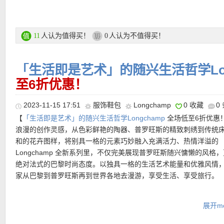
更多大牌折上85折活动链接在此
• 折上85折优惠码：
SALE2024
有效期至1月21日！
人认为值得买！
人认为不值得买！
11
0
「生活即是艺术」的随兴生活哲学Lon
至6折优惠！
2023-11-15 17:51
服饰鞋包
Longchamp
0 收藏
0
•
【COS 撞色翻领风衣外套 黑五全场7折仅175欧！】
经典英伦风
支付方式：
信用卡(Visa / MasterCard / American Express)、Pay
【
「生活即是艺术」的随兴生活哲学Longchamp
全场低至6折优惠
衣，开启时尚秋日穿搭。撞色翻领自带气场，随性松弛。收腰直身
•
【ARC’TERYX ATOM功能性夹克 折后仅219欧！原价279欧！】
转账等
浪漫的创作灵感，从色彩鲜艳的陶器、普罗旺斯的精致刺绣到传统
典英伦风双排扣，上身凸显气质与气场，衣长及踝，修身显瘦，包
多功能的合成棉羽夹克，可作为中间层或单独穿着。Atom系列：合
和的花卉图样，将别具一格的元素巧妙融入充满活力、热情洋溢的
造立体挺拔感！
中间层。Atom夹克是Atom LT夹克的升级款。修身款式，塑造胸部
运费：
每单3.9欧，满149欧免邮费！60天内免费退货！
Longchamp 全新系列里，不仅完美展现普罗旺斯随兴慵懒的风格
臀部和大腿线条。造型低调，不臃肿，贴合身体移动，可以舒适搭
绝对法式的巴黎时尚态度。以独具一格的生活艺术能量和优雅风情
直达购买链接见此
•
【Chloé 牛仔托特包 定价低+立减15欧后仅245欧！】
既有海边度
穿。
家从巴黎到普罗旺斯再到世界各地去漫游，享受生活、享受旅行。
围感，又是秋日悠闲的漫步感！湛蓝湛蓝的主色调搭配美拉德色系
超值产品推荐
随性舒适又减龄！虽然是童装线，但是mini bag反而更时髦了不是
直达购买链接见此
LONGCHAMP 专场链接在此
能装下手机纸巾等出门必备物品，简约挺括的外形加上刺绣logo也
展开mo
点！
•
【ARC’TERYX ATOM功能性夹克 折上折后仅152欧，原价229欧
支付方式：
信用卡(Visa / MasterCard / American Express)、Pay