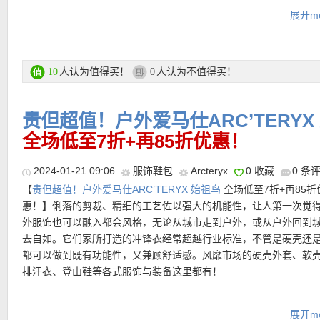
直达购买链接见此
材质，饰有标志性棕色FF图案。饰有金属Selleria缝线，金属凸纹
Breuninger 专场链接在此
展开mo
FENDI Roma字样。橡胶鞋底，鞋跟侧面饰有FENDI字样。金色饰
件。
支付方式：
信用卡(Visa / MasterCard / American Express)、Pay
转账等
直达购买链接见此
人认为值得买！
人认为不值得买！
10
0
运费：
每单3.9欧，满149欧免邮费！60天内免费退货！
贵但超值！户外爱马仕ARC’TERYX
•
【买包的尽头是书包
MCM Stark 双肩包迷你
®
️经典干邑色 
全场低至7折+再85折优惠！
超值产品推荐
槛6折仅558欧！！！】
铆钉设计感满满而且双肩包实用能装，出行 
班 短途旅行都完全没问题~容量大 又好看 重点是大学生也友好~适
2024-01-21 09:06
服饰鞋包
Arcteryx
0 收藏
0 条
出街必备款包包，可以放伞跟水壶等必需品聚会旅行，带着也轻便 
【
贵但超值！户外爱马仕ARC’TERYX 始祖鸟
全场低至7折+再85折
•
【POLO RALPH LAUREN 绞花开衫 折后仅149欧，原价219欧
背，双肩、斜跨、手提完全不会有“小孩背大包”的尴尬感，什么季
惠！】俐落的剪裁、精细的工艺佐以强大的机能性，让人第一次觉
老钱风，性价比完胜！亮亮的柠檬黄是很显肤白和活力的一个颜色
格都能搭，不要太省心~
外服饰也可以融入都会风格，无论从城市走到户外，或从户外回到
棉纱线，手感柔软，上身轻盈有弹力。胸口logo刺绣更显质感 ​！绞
去自如。它们家所打造的冲锋衣经常超越行业标准，不管是硬壳还
搭又保暖，只要想不到穿什么外套，选它就没错！
购买直达链接见此
都可以做到既有功能性，又兼顾舒适感。风靡市场的硬壳外套、软
排汗衣、登山鞋等各式服饰与装备这里都有！
直达购买链接见此
ARC’TERYX 专场链接在此
展开mo