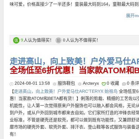
不会太窄，手的部分又不会太宽，穿起来刚刚好！单穿版型立体，
这款菱格棉服，闭眼入！
味可爱，价格直接少了一半还多！童装最大码到164，童鞋最大码到
内衣有足够的空间！
直是小个子的福音！
购买直达链接见此
展开mo
直达购买链接见此
Breuninger 童装专场链接在此
会员注册链接在此
人认为值得买！
人认为不值得买！
9
0
支付方式：
信用卡(Visa / MasterCard / American Express)、Pay
走进高山，向上致美！户外爱马仕ARC
转账等
•
【Longchamp ÉPURE马鞍包 新人折上折仅258欧！】
在经典与
全场低至6折优惠！当家款ATOM和B
间，Longchamp 找到了一条恰到好处的平衡。Épure，大象品牌流行
运费：
每单3.9欧，满149欧免邮费！60天内免费退货！
Pliage 的翻盖元素，以简约利落的线条重新演绎马鞍包的优雅造型
2024-08-01 13:58
服饰鞋包
Arcteryx
0 收藏
0 条
压印着低调却又皱纹度的赛马logo，是对品牌马术精神的精致致敬
立享15欧优惠码：
用牛皮打造，质地坚固耐磨，却依然保有温润玻璃与柔软触感，打
【
走进高山，向上致美！户外爱马仕ARC’TERYX 始祖鸟
全场低至6
艺对细节的极致讲究。
惠！当家款ATOM和BETA都有货！】俐落的剪裁、精细的工艺佐以
机能性，让人第一次觉得原来户外服饰也可以融入都会风格，无论
直达购买链接见此
到户外，或从户外回到城市都来去自如。它们家所打造的冲锋衣经
业标准，不管是硬壳还是软壳，都可以做到既有功能性，又兼顾舒
靡市场的硬壳外套、软壳外套、排汗衣、登山鞋等各式服饰与装备
有！