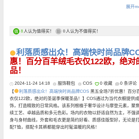
★ 可用折上折优惠码：
SALE25
亲测有效！
服外套 自动67折+叠加私促无门槛6折！折上折仅209欧！
展开mo
-MCM 迷你双肩包经典干邑色有现货！仅558欧！
-刘亦菲江疏影同款！Toteme 经典翻领羊毛大衣仅714欧！
-保暖舒适帅气都重要~Canada Goose 大鹅羽绒马甲仅417欧！
-高跟鞋界永远的白月光~Jimmy Choo 月光银Romy85 仅417欧！
人认为值得买！
人认为不值得买！
8
0
出的美！
利落质感出众！高端快时尚品牌C
私密大促专场直达链接在此
惠！百分百羊绒毛衣仅122欧，绝对
★ 私促全场可用6折优惠码：
PRIVAT40
限时有效！无低消！亲测特
品！
•
还能折上6折！！！
【Longchamp Le Panier Pliage系列编织手提斜挎包 新人折上
欧！】
草编包更像是一个符号，有它出现的穿搭中，总传递出一种
2024-11-24 14:18
服饰鞋包
COS
0 收藏
0 条评论
的度假感，整体营造的氛围也要更加的慵懒和文艺。珑骧这只Le Pani
【
利落质感出众！高端快时尚品牌COS
黑五全场7折优惠！百分
Pliage饰有刺绣马形，设计感十足，展现优雅与休闲造型。附有钩
衣仅122欧，绝对的圣诞季保暖圣品！】COS通过为当代衣橱提供
使用需求轻松扣上肩带，相比于传统草编包过于强调的度假感，这
饰，打造精致的日常风格。该系列根植于奢华设计与摩登元素，聚
由的过头，只要不是特别正式的商务场合，背它出门都没有问题！
续工艺、卓越品质和多元色彩。场内的衣物以舒适自然为主，不强
•
【SKIMS FITS EVERYBODY粉色文胸 特价20欧+满额再减30欧
身与身材曲线，外套和毛衣更是简约好看、质感佳版型好，无论是
白送！】
这款经典的交叉式文专为日常穿着和持久舒适而设计。无
直达购买链接见此
配T恤，搭配卡其裤都能穿出时髦温暖的风格！
穿着超舒适同时也有支撑力！无侧骨结构，减少摩擦感，贴肤柔和
撑。宽柔的弹力下围带顺滑包覆，为胸型带来轻柔托举。细窄可调