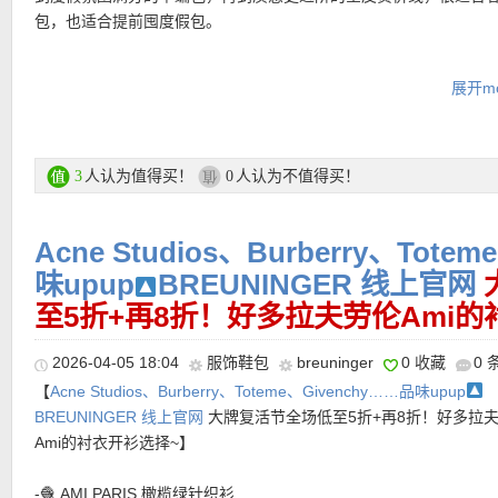
包，也适合提前囤度假包。
Longchamp专场链接在此
展开mo
支付方式：
信用卡(Visa / MasterCard / American Express)、Pay
转账等
人认为值得买！
人认为不值得买！
3
0
运费：
每单3.9欧，满149欧免邮费！60天内免费退货！
Acne Studios、Burberry、Tote
味upup
BREUNINGER 线上官网
超值产品推荐
至5折+再8折！好多拉夫劳伦Ami的
•
【Longchamp 网红尺寸芥末黄色小号饺子包 原价90欧，折后仅6
2026-04-05 18:04
服饰鞋包
breuninger
0 收藏
0 
欧！】
好适合搭配一个挂饰勾在手腕，夏天这么搭轻盈出片！本身
【
Acne Studios、Burberry、Toteme、Givenchy……品味upup
手机，口红、钥匙、卡包、耳机都能收好。尼龙包身轻盈耐用，搭
BREUNINGER 线上官网
大牌复活节全场低至5折+再8折！好多拉
边与压印Logo按扣，简洁却很有辨识度。芥末黄有时被称为Z世代
Ami的衬衣开衫选择~】
它象征着乐观和舒适，它的温暖色调传达出质朴和自然的感觉。它
装饰，却处处透着 Longchamp 最经典的法式实用美学。
-🧶 AMI PARIS 橄榄绿针织衫