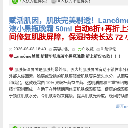
购买直达链接在此
人认为值得买！
人认为不值得买！
3
0
★ 【
Lookfantastic网站中文图文购物教程点击此处
】
更多INNISFREE悦诗风吟折上折活动链接在此
赋活肌因，肌肤完美剔透！Lancôm
液小黑瓶晚霜 50ml
自动6折+再折上
★ 可用折上折优惠码：
ESTUDIANTESESP
亲测有效！
间修复肌肤屏障，保湿持续长达 72 
2026-06-08 18:40
美容护肤
0 收藏
0 条评论
Lancôme兰蔻 新精华肌底液小黑瓶晚霜 折上折仅45欧！！！
肌肤保湿屏障是肌肤的最外层。强大的肌肤屏障有助于锁住水分
外部入侵因素。脆弱或受损的肌肤屏障使肌肤容易流失水分，从而
和暗沉。这款晚霜由 10% 双歧杆菌益生菌、透明质酸和三重神经酰
精华配制而成，有助于在睡眠期间修复肌肤保湿屏障。健康的保湿
于锁住肌肤水分，令肌肤看起来健康，提高肌肤光泽度。晚间持续
★ 邮费：全场满30欧德国境内免邮（普通快递），可直邮瑞士、荷
肤感觉更强韧，看起来更加健康。
展开mo
地利等地区，邮费详情请参考网站信息。
★ 退货：14天内无理由退货
购买直达链接在此
★ 【
Lookfantastic网站中文图文购物教程点击此处
】