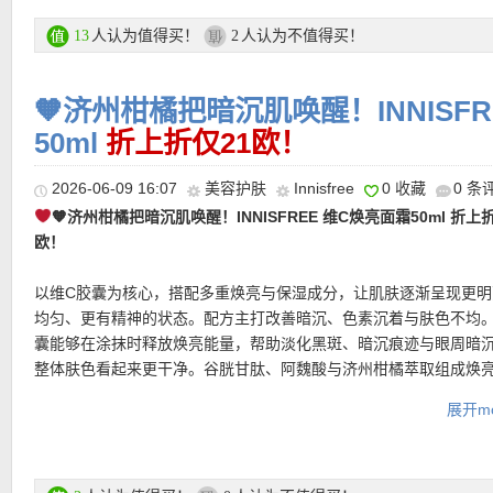
内含植物性乳蛋白(蜂蜜+甜杏仁萃取)，能有效补给肌肤水份，舒缓
地利等地区，邮费详情请参考网站信息。
生的不适与紧绷感，恬适宜人的淡雅香氛，不刺激的质地，为干性
人认为值得买！
人认为不值得买！
13
2
★ 退货：14天内无理由退货
地启动之后保养品吸收的前导准备！很适合二次清洁！
★ 【
Lookfantastic网站中文图文购物教程点击此处
】
🧡济州柑橘把暗沉肌唤醒！INNISF
购买链接在此
50ml
折上折仅21欧！
更多Lancôme/兰蔻 折上折活动链接在此
2026-06-09 16:07
美容护肤
Innisfree
0 收藏
0 条
★ 可用折上折优惠码：
ESTUDIANTESESP
亲测有效！
🧡济州柑橘把暗沉肌唤醒！INNISFREE 维C焕亮面霜50ml 折上
欧！
以维C胶囊为核心，搭配多重焕亮与保湿成分，让肌肤逐渐呈现更明
均匀、更有精神的状态。配方主打改善暗沉、色素沉着与肤色不均。
囊能够在涂抹时释放焕亮能量，帮助淡化黑斑、暗沉痕迹与眼周暗
整体肤色看起来更干净。谷胱甘肽、阿魏酸与济州柑橘萃取组成焕
方，为肌肤注入更清新的透亮感。它不只是单纯的亮肤面霜，也兼
展开mo
屏障护理。透明质酸为肌肤补充水分，角鲨烷则带来柔润滋养感，
★ 邮费：全场满30欧德国境内免邮（普通快递），可直邮瑞士、荷
干燥紧绷，同时支持肌肤天然保湿屏障。
地利等地区，邮费详情请参考网站信息。
★ 退货：14天内无理由退货