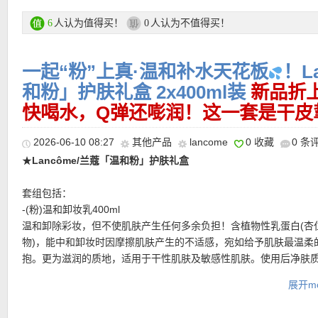
焕发光感 87%用户表示肤色明显改善
水润嘭弹 84%用户认为肌肤触感柔嫩
人认为值得买！
人认为不值得买！
6
0
年轻状态 84%用户感觉肌肤活力满满
*以上数据来自101名女性28天临床调研
一起“粉”上真·温和补水天花板
！L
购买链接在此
和粉」护肤礼盒 2x400ml装
新品折
快喝水，Q弹还嘭润！这一套是干皮
更多 Perricone/裴礼康 低至3折+再折上折活动链接在此
2026-06-10 08:27
其他产品
lancome
0 收藏
0 条
★
Lancôme/兰蔻「温和粉」护肤礼盒
★ 可用折上折优惠码：
ESTUDIANTESESP
，亲测有效！
套组包括：
-(粉)温和卸妆乳400ml
温和卸除彩妆，但不使肌肤产生任何多余负担！含植物性乳蛋白(杏
物)，能中和卸妆时因摩擦肌肤产生的不适感，宛如给予肌肤最温柔
抱。更为滋润的质地，适用于干性肌肤及敏感性肌肤。使用后净肤
和舒适，滋润不刺激！
展开mo
-粉水 400ml
★ 邮费：全场满30欧德国境内免邮（普通快递），可直邮瑞士、荷