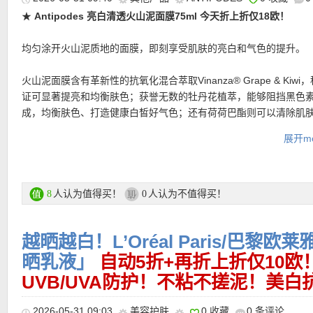
★
Antipodes 亮白清透火山泥面膜75ml 今天折上折仅18欧！
均匀涂开火山泥质地的面膜，即刻享受肌肤的亮白和气色的提升。
火山泥面膜含有革新性的抗氧化混合萃取Vinanza® Grape & Kiwi
★ 邮费：全场满30欧德国境内免邮（普通快递），可直邮瑞士、荷
证可显著提亮和均衡肤色；获誉无数的牡丹花植萃，能够阻挡黑色
地利等地区，邮费详情请参考网站信息。
成，均衡肤色、打造健康白皙好气色；还有荷荷巴酯则可以清除肌
★ 退货：14天内无理由退货
★ 【
Lookfantastic网站中文图文购物教程点击此处
】
展开mo
来自新西兰地热岩层的火山泥饱含矿物质，其卓越的吸附和再生能
层清洁肌肤，帮助肌肤排出毒素。非常适合毛孔堵塞、黯沉或是混
肤。
人认为值得买！
人认为不值得买！
8
0
购买链接在此
越晒越白！L’Oréal Paris/巴黎
更多Antipodes 购买链接在此
晒乳液」
自动5折+再折上折仅10欧
★ 今天可用折上9折优惠码：
SHOP
，亲测有效！
UVB/UVA防护！不粘不搓泥！美
2026-05-31 09:03
美容护肤
0 收藏
0 条评论