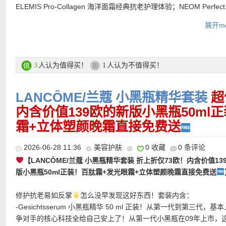
ELEMIS Pro-Collagen 海洋面霜经典抗老护理体验；NEOM Perfect N
Sleep 旅行香氛蜡烛则适合在夜晚点亮，让房间瞬间变得更放松。Kieh
展开mo
油果眼霜是眼周护理里的经典款，滋润又有安心感；Living Proof Ful
组合适合想让发丝更轻盈蓬松的人；Clé de Peau Beauté Precious G
Vitality Mask鎏金面膜则像是这盒里的奢华点睛，为肌肤带来更精
护理感。
人认为值得买！
人认为不值得买！
3
1
礼盒购买链接在此
LANCÔME/兰蔻 小黑瓶精华套装
超
内含价值139欧的新版小黑瓶50ml
★ 可用折上折优惠码：
ESTUDIANTESESP
亲测有效！
霜+立体塑颜晚霜直接免费送
2026-06-28 11:36
美容护肤
0 收藏
0 条评论
【LANCÔME/兰蔻 小黑瓶精华套装 折上折仅73欧！内含价值13
版小黑瓶50ml正装！百肽霜+发光眼霜+立体塑颜晚霜直接免费送
修护抗老易如反掌
️怎么没早发现这好东西！套装内含：
-Gesichtsserum 小黑瓶精华 50 ml 正装！从第一代到第三代，基
争对手的核心科技全给自己安上了！从第一代小黑瓶在09年上市，