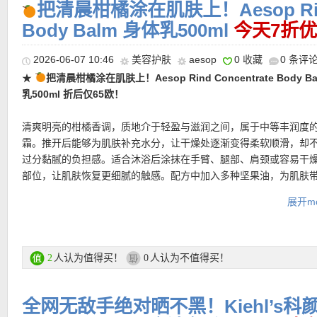
把清晨柑橘涂在肌肤上！Aesop Rind 
过程中兼顾保湿与屏障感，让焕肤不只是有效，也更显温和从容。
视黄醇 + HPR轻盈水润面霜 15ml
Body Balm 身体乳500ml
今天7折优
轻盈水感与修护逻辑结合。它一边延续细腻肤质、柔化纹理的护肤
边保留舒适、不厚重的肤感，让肌肤在更新过程中依旧维持柔软、
2026-06-07 10:46
美容护肤
aesop
0 收藏
0 条评
定。
★
把清晨柑橘涂在肌肤上！Aesop Rind Concentrate Body B
Eight Hour经典万用霜15ml
乳500ml 折后仅65欧！
在干燥、粗糙、紧绷时及时补位，给予肌肤长效滋养与保护。无论
护，还是日常急救，它都有一种老牌经典的可靠感。
清爽明亮的柑橘香调，质地介于轻盈与滋润之间，属于中等丰润度
Eight Hour® Hydraplay™ 完美肌肤日常保湿霜 5ml
霜。推开后能够为肌肤补充水分，让干燥处逐渐变得柔软顺滑，却
为这套礼盒带来更轻盈的一面。它像一层清新的日间水润滤镜，让
过分黏腻的负担感。适合沐浴后涂抹在手臂、腿部、肩颈或容易干
来更柔软更平滑，也更有自然光泽感。适合那些不喜欢厚重面霜，
部位，让肌肤恢复更细腻的触感。配方中加入多种坚果油，为肌肤
维持好状态的人。
与柔滑感。香气是这款身体乳最有辨识度的部分，橙子、粉红葡萄
展开mo
交织出明亮清新的果香，带一点草本的苦橘味。
购买直达链接在此
购买链接在此
更多Elizabeth Arden活动链接在此
人认为值得买！
人认为不值得买！
2
0
更多Aesop购买链接在此
★ 今天可用7折优惠码：
SONNTAG
亲测有效！
全网无敌手绝对晒不黑！Kiehl’s
★ 今天可用7折优惠码：
SONNTAG
，亲测有效！