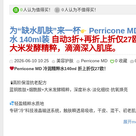
果更加持久，也让肤感更温和稳定。对于第一次使用视黄醇，或希
★ 【
Lookfantastic网站中文图文购物教程点击此处
】
不容易翻车的日常抗老精华的人来说，它会比高浓度产品更容易坚
人认为值得买！
人认为不值得买！
0
0
购买链接在此
为“缺水肌肤”来一杯
Perricone
更多CeraVe品牌活动链接在此
水 140ml装
自动3折+再折上折仅2
大米发酵精粹，滴滴深入肌底。
★ 可用75折优惠码：
ESTUDIANTESESP
，亲测有效！
2026-06-10 10:25
美容护肤
Perricone MD
0 收藏
Perricone MD 冷润精粹水140ml 折上折仅27欧！
🧪高阶保湿抗老配方
蓝铜胜肽+烟酰胺+大米发酵精粹，深度补水·淡化细纹·抗氧焕亮
轻盈精粹水质地
专研“冷”科技液晶输送系统，触肤瞬透易吸收，干皮、混干、初老
★ 邮费：全场满30欧德国境内免邮（普通快递），可直邮瑞士、荷
肌必备！
地利等地区，邮费详情请参考网站信息。
展开mo
★ 退货：14天内无理由退货
一瓶对抗换季肌肤干燥敏感、熬夜垮脸暗沉、松弛细纹，连续8周使
★ 【
Lookfantastic网站中文图文购物教程点击此处
】