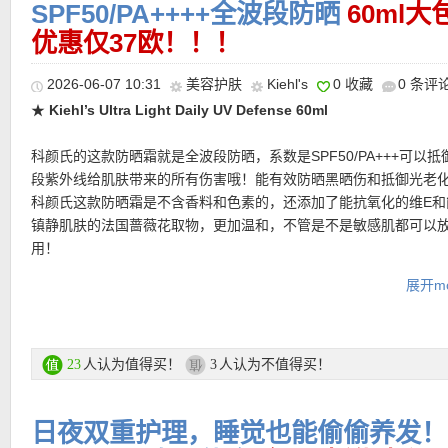
SPF50/PA++++全波段防晒
60ml
优惠仅37欧！！！
2026-06-07 10:31
美容护肤
Kiehl's
0 收藏
0 条评
★
Kiehl’s Ultra Light Daily UV Defense 60ml
★ 邮费：全场满30欧德国境内免邮（普通快递），可直邮瑞士、荷
科颜氏的这款防晒霜就是全波段防晒，系数是SPF50/PA+++可以抵
★ 可用75折优惠码：
ESTUDIANTESESP
，亲测有效！
地利等地区，邮费详情请参考网站信息。
段紫外线给肌肤带来的所有伤害哦！能有效防晒黑晒伤和抵御光老
★ 退货：14天内无理由退货
科颜氏这款防晒霜是不含香料和色素的，还添加了能抗氧化的维E和
★ 【
Lookfantastic网站中文图文购物教程点击此处
】
镇静肌肤的法国蔷薇花取物，更加温和，不管是不是敏感肌都可以
用！
膏体是淡黄色的，属于乳液质地，有流动性很好推开~如果是混干皮
展开mo
的宝贝一定要试试，油皮的宝贝可以试试蓝色款！
购买链接在此
★ 邮费：全场满30欧德国境内免邮（普通快递），可直邮瑞士、荷
人认为值得买！
人认为不值得买！
23
3
地利等地区，邮费详情请参考网站信息。
Kiehl’s水感防晒 购买链接在此
★ 退货：14天内无理由退货
★ 【
Lookfantastic网站中文图文购物教程点击此处
】
日夜双重护理，睡觉也能偷偷养发！Kéra
更多 Kiehl’s科颜氏活动链接在此