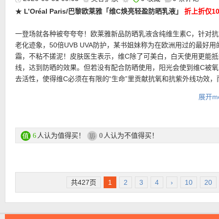
★
L’Oréal Paris/巴黎欧莱雅「维C焕亮轻盈防晒乳液」
折上折仅1
一登场就各种被夸夸夸！欧莱雅新品防晒乳液含纯维生素C，针对抗
老化迹象，50倍UVB UVA防护，某书姐妹称为在欧洲用过的最好用
霜，不粘不搓泥！皮肤医生表示，维C除了可美白，白天使用更能抵
★ 邮费：全场满30欧德国境内免邮（普通快递），可直邮瑞士、荷
线，达到防晒的效果。但若没有配合防晒使用，阳光会使到维C被氧
地利等地区，邮费详情请参考网站信息。
去活性，使得维C必须在有限的“生命”里贡献抗氧和抗紫外线功效，
★ 退货：14天内无理由退货
的维C会由白色的乳霜质地，变成黄色或黄褐色，使得皮肤有被晒黑
展开mo
★ 【
Lookfantastic网站中文图文购物教程点击此处
】
觉，但实际上，只要将氧化后的精华清洗干净即可，越晒越是能焕
色，细致毛孔，减少个皱纹和细纹生成的可能，滋养紧致的守护神
购买直达链接在此
人认为值得买！
人认为不值得买！
6
0
L’Oréal Paris巴黎欧莱雅 低至4折+再折上折活动直达链接在此
共427页
1
2
3
4
›
10
20
★ 今天可用折上9折优惠码：
SHOP
亲测有效！