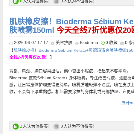
更多 Lancôme兰蔻折上折活动链接在此
人认为值得买！
人认为不值得买！
6
0
肌肤橡皮擦！Bioderma Sébium 
★ 可用折上折优惠码：
ESTUDIANTESESP
亲测有效！
肤喷雾150ml
今天全线7折优惠仅20
2026-06-07 17:17
美容护肤
Bioderma
0 收藏
0 
【
肌肤橡皮擦！Bioderma Sébium Kerato+贝德玛清爽焕肤喷雾150
全线7折优惠仅20欧！
】
背部、肩颈、胸口容易出油，偶尔冒出小瑕疵，摸起来不够平滑。
★ 邮费：全场满30欧德国境内免邮（普通快递），可直邮瑞士、荷
Bioderma 这款Sébium Kerato+ 身体喷雾，专注改善瑕疵、油脂
地利等地区，邮费详情请参考网站信息。
感，让日常身体护理变得更简单。喷雾质地轻薄不油腻，喷在皮肤
★ 退货：14天内无理由退货
收，不会留下厚重黏感。相比需要涂抹的身体乳或局部护理，它更
★ 【
Lookfantastic网站中文图文购物教程点击此处
】
部、肩膀、胸口、脖颈等不容易照顾到的位置，轻轻一喷，就能快
展开mo
晚护理流程。配方中含有烟酰胺与水杨酸，帮助调理多余油脂，细
理，同时改善身体瑕疵的可见状态。
贝德玛清爽焕肤喷雾购买链接在此
人认为值得买！
人认为不值得买！
2
0