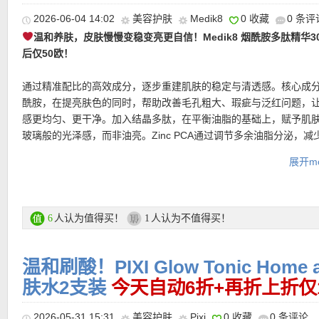
更多 Lancôme/兰蔻折上折活动链接在此
2026-06-04 14:02
美容护肤
Medik8
0 收藏
0 条评
温和养肤，皮肤慢慢变稳变亮更自信！Medik8 烟酰胺多肽精华30
★ 限时可用折上折优惠码：
ESTUDIANTESESP
亲测有效！
后仅50欧！
通过精准配比的高效成分，逐步重建肌肤的稳定与清透感。核心成分
酰胺，在提亮肤色的同时，帮助改善毛孔粗大、瑕疵与泛红问题，
感更均匀、更干净。加入结晶多肽，在平衡油脂的基础上，赋予肌
玻璃般的光泽感，而非油亮。Zinc PCA通过调节多余油脂分泌，减
痘的可能性，从源头维持肌肤清爽状态；同时，透明质酸 的加入，
展开mo
水并强化屏障，在高效护理之下依然保持舒适、不紧绷。整体质地
吸收，适合日常使用，也能与其他功效型产品和平共处，不打架、
★ 邮费：全场满30欧德国境内免邮（普通快递），可直邮瑞士、荷
地利等地区，邮费详情请参考网站信息。
购买直达链接在此
人认为值得买！
人认为不值得买！
6
1
★ 退货：14天内无理由退货
★ 【
Lookfantastic网站中文图文购物教程点击此处
】
更多Medik8 活动链接在此
温和刷酸！PIXI Glow Tonic Home 
★ 可用优惠码：
肤水2支装
LFSELAIRE
今天自动6折+再折上折仅
亲测有效！
2026-05-31 15:31
美容护肤
Pixi
0 收藏
0 条评论