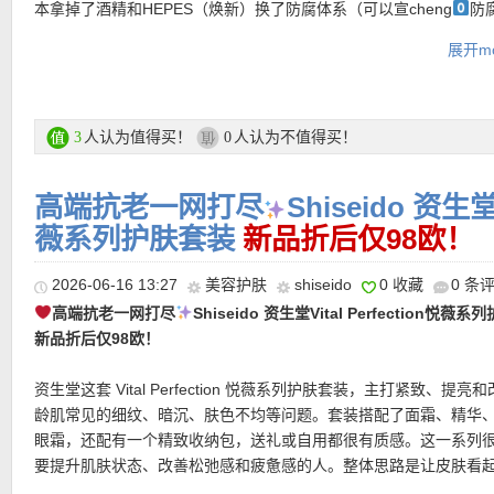
本拿掉了酒精和HEPES（焕新）换了防腐体系（可以宣cheng
防
★ 邮费：全场满30欧德国境内免邮（普通快递），可直邮瑞士、荷
甘草酸二钾和羧甲基 β-葡聚糖钠（主打修护）也拿掉了蔷薇花提取
地利等地区，邮费详情请参考网站信息。
展开mo
量）名字从【精华肌底液】改成了【肌底焕活修护精华液】除了修
★ 退货：14天内无理由退货
新、控油、紧致，实在是天花板级别的更新换代啦！皮肤就像剥了
★【
Lookfantastic网站中文图文购物教程点击此处
】
一样细腻嫩滑！
-Augencreme 发光眼霜 5 ml 添加7种益生菌和益生菌衍生提取物
人认为值得买！
人认为不值得买！
3
0
强眼周肌肤的修复能力，同时透明质酸提升保湿力！维生素CG也是
要成分，能实现肌肤抗老，抗氧化，抗辐射保护！淡化眼部暗沉，8
高端抗老一网打尽
Shiseido 资生堂V
表示使用后眼部肌肤更明亮，更年轻！
薇系列护肤套装
新品折后仅98欧！
-Gesichtscreme 15 ml 塑颜三重百肽霜绝对算得上雪花霜的升级
卷王
一瓶全效面霜搞定肌肤状态！补水保湿+紧致抗皱+美白淡斑
2026-06-16 13:27
美容护肤
shiseido
0 收藏
0 条
-Nachtcreme 15 ml 新立体塑颜多效晚霜在睡眠期间针对多种衰
美国排名第一的尊贵晚霜，功效强大，为肌肤提供提拉、紧致和抗
高端抗老一网打尽
Shiseido 资生堂Vital Perfection悦薇
处，令肌肤看起来更显年轻！
新品折后仅98欧！
购买链接在此
资生堂这套 Vital Perfection 悦薇系列护肤套装，主打紧致、提亮
龄肌常见的细纹、暗沉、肤色不均等问题。套装搭配了面霜、精华
更多 Lancôme/兰蔻折上折活动链接在此
眼霜，还配有一个精致收纳包，送礼或自用都很有质感。这一系列
要提升肌肤状态、改善松弛感和疲惫感的人。整体思路是让皮肤看
★ 可用折上折优惠码：
满、更有弹性，也更透亮。
LFSELAIRE
亲测有效！