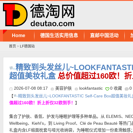
Home
德国生活实用信息
直邮中国活动
首页
>
LF德国站
️精致到头发丝儿~LOOKFANTASTIC S
超值美妆礼盒
总价值超过160欧！折
2026-07-08 08:17
美容护肤
lookfantastic
0 收藏
0
【
️精致到头发丝儿~LOOKFANTASTIC Self-Care Box超值美妆
值超过160欧！折上折仅32欧到手！
】
集合了护肤、香氛、护发与睡眠护理等多种单品。从 ELEMIS、NE
Wellbeing、Kiehl’s，到 Living Proof、Clé de Peau Beauté 等
礼盒内含LF缎面枕套与哑光收纳袋，为睡眠仪式增加一份柔滑触感