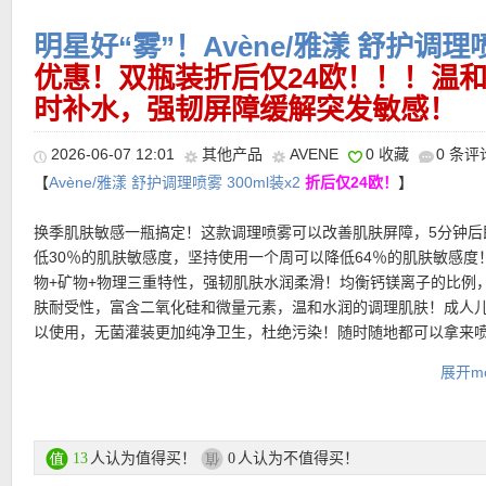
更多Bioderma贝德玛活动链接在此
明星好“雾”！Avène/雅漾 舒护调理喷
优惠！双瓶装折后仅24欧！！！温
★ 今天全线7折优惠：
SONNTAG
亲测有效！
时补水，强韧屏障缓解突发敏感！
2026-06-07 12:01
其他产品
AVENE
0 收藏
0 条评
【
Avène/雅漾 舒护调理喷雾 300ml装x2
折后仅24欧！
】
换季肌肤敏感一瓶搞定！这款调理喷雾可以改善肌肤屏障，5分钟后
低30％的肌肤敏感度，坚持使用一个周可以降低64％的肌肤敏感度
物+矿物+物理三重特性，强韧肌肤水润柔滑！均衡钙镁离子的比例
肤耐受性，富含二氧化硅和微量元素，温和水润的调理肌肤！成人
以使用，无菌灌装更加纯净卫生，杜绝污染！随时随地都可以拿来
★ 邮费：全场满30欧德国境内免邮（普通快递），可直邮瑞士、荷
现在大包装居然比小包装更便宜，当然是要买大包装了！！！
地利等地区，邮费详情请参考网站信息。
展开mo
★ 退货：14天内无理由退货
双瓶装购买链接在此
★【
Lookfantastic网站中文图文购物教程点击此处
】
更多雅漾活动链接在此
人认为值得买！
人认为不值得买！
13
0