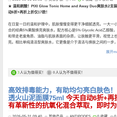
★
温和刷酸！PIXI Glow Tonic Home and Away Duo爽肤水2
动6折+再折上折仅17欧！
在日复一日的温和护理中，肌肤慢慢变得更干净细腻透亮。一大一
合的经典5%果酸焕亮爽肤水，配方核心是5% Glycolic Acid乙醇酸
★ 邮费：全场满30欧德国境内免邮（普通快递），可直邮瑞士、荷
和带走老废角质、油脂与肌肤表面的杂质，让肤触更平滑，视觉上
地利等地区，邮费详情请参考网站信息。
亮。相比单纯清洁型爽肤水，它更像是介于清洁与焕肤之间的一步
★ 退货：14天内无理由退货
精华和面霜打好基础。同时，配方中加入芦荟、人参与植物萃取成
展开mo
★ 【
Lookfantastic网站中文图文购物教程点击此处
】
肤之外补充舒缓与保湿感，减少酸类产品常见的干燥紧绷。
购买链接在此
人认为值得买！
人认为不值得买！
3
0
更多PIXI购买链接在此
高效排毒能力，有助均匀亮白肤色！Ant
★ 今天可用折上9折优惠码：
SHOP
，亲测有效！
透火山泥面膜75ml
今天自动6折+再
有革新性的抗氧化混合萃取，即时为
2026-05-31 09:40
其他产品
ANTIPODES
0 收藏
0