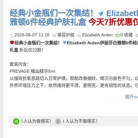
经典小金瓶们一次集结！
Elizab
★ 今天可用7折优惠码：
SONNTAG
亲测有效！
雅顿6件经典护肤礼盒
今天7折优惠
2026-06-07 11:16
美容护肤
Elizabeth Arden
0 收藏
经典小金瓶们一次集结！
Elizabeth Arden伊丽莎白雅顿6件
礼盒
折后仅22欧！
套装内含：
PREVAGE 橘灿精华5ml
以强效抗氧思路切入日常护理，帮助改善细纹、暗沉与肤色不匀，
外界环境压力之下，依然维持更平滑、更明亮、更有韧性的状态。
★ 邮费：全场满30欧德国境内免邮（普通快递），可直邮瑞士、荷
扬型选手，却总能让皮肤在细节处显得更高级。
地利等地区，邮费详情请参考网站信息。
展开mo
PREVAGE眼部精华5ml
★ 退货：14天内无理由退货
将品牌标志性的抗老修护延伸到眼周，针对黑眼圈、浮肿和细纹做
★【
Lookfantastic网站中文图文购物教程点击此处
】
照顾，让眼神看起来更清醒、更紧致，也更有精神。
视黄醇 + HPR 神经酰胺精华3.2ml
人认为值得买！
人认为不值得买！
3
1
以单次用量胶囊封存活性，每一颗都是对肤质更新的精密表达。视
HPR协同作用，帮助提亮肤色、细致肌理、改善粗糙感；神经酰胺