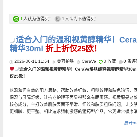
更多Shiseido品牌活动链接在此
B12，搭配 CoolGlyco™ Technology，其中包含糖源赤藓糖醇与
帮助肌肤快速感受到清凉舒缓。对于早晨脸部浮肿、旅行后疲惫、
感，或重要场合前想让脸更紧致清爽的人来说，都会很实用。
人认为值得买！
人认为不值得买！
1
1
★ 可用75折优惠码：
ESTUDIANTESESP
，亲测有效！
购买链接在此
适合入门的温和视黄醇精华！Cer
更多Dr. Jart+品牌活动链接在此
精华30ml
折上折仅25欧！
2026-06-11 11:54
美容护肤
CeraVe
0 收藏
0 条评
★ 可用75折优惠码：
ESTUDIANTESESP
，亲测有效！
适合入门的温和视黄醇精华！CeraVe焕肤缓释视黄醇精华30ml
仅25欧！
★ 邮费：全场满30欧德国境内免邮（普通快递），可直邮瑞士、荷
地利等地区，邮费详情请参考网站信息。
以温和但有效的配方思路，帮助改善细纹、粗糙纹理和肤色暗沉，
★ 退货：14天内无理由退货
保湿与屏障舒缓，让抗老护理不再显得那么有距离感。视黄醇是这
★ 【
Lookfantastic网站中文图文购物教程点击此处
】
核心成分，主打改善肌肤表面不平滑、细纹和肤质粗糙问题，让皮
更细腻、更平整。相比追求强刺激感的猛药型产品，它更适合循序
入日常护肤流程，帮助肌肤慢慢建立耐受。CeraVe标志性的三重神
★ 邮费：全场满30欧德国境内免邮（普通快递），可直邮瑞士、荷
展开mo
同样不可缺席，帮助支持肌肤屏障，让肌肤在焕新过程中依然保持
地利等地区，邮费详情请参考网站信息。
MVE缓释技术也是这款的亮点之一。有效成分被包裹并逐步释放，
★ 退货：14天内无理由退货