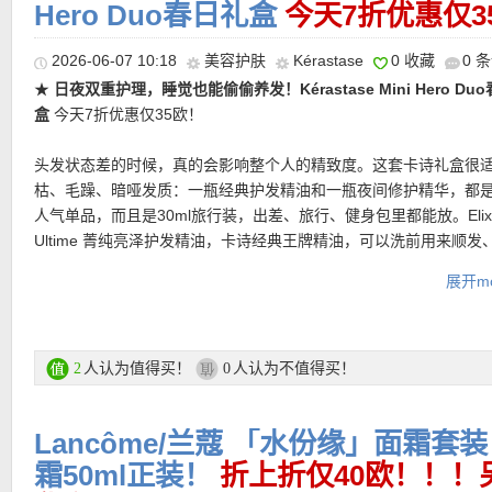
Hero Duo春日礼盒
今天7折优惠仅3
★ 今天可用7折优惠码：
SONNTAG
亲测有效！
2026-06-07 10:18
美容护肤
Kérastase
0 收藏
0 
★
日夜双重护理，睡觉也能偷偷养发！Kérastase Mini Hero Du
盒
今天7折优惠仅35欧！
头发状态差的时候，真的会影响整个人的精致度。这套卡诗礼盒很
枯、毛躁、暗哑发质：一瓶经典护发精油和一瓶夜间修护精华，都
人气单品，而且是30ml旅行装，出差、旅行、健身包里都能放。Elixi
Ultime 菁纯亮泽护发精油，卡诗经典王牌精油，可以洗前用来顺发
用来隔热保护，也可以吹完后抹在发尾增加光泽感。添加法国山茶
展开mo
山茶花精萃，帮助减少飞散毛躁，打造柔顺亮泽感。夜间修护精华
★ 邮费：全场满30欧德国境内免邮（普通快递），可直邮瑞士、荷
前涂在发中到发尾，第二天起来头发会更顺、更软。含烟酰胺和植
地利等地区，邮费详情请参考网站信息。
帮助给发丝补充水分，让头发看起来更强韧、更有生命力。
★ 退货：14天内无理由退货
人认为值得买！
人认为不值得买！
2
0
★ 【
Lookfantastic网站中文图文购物教程点击此处
】
购买链接在此
Lancôme/兰蔻 「水份缘」面霜套
更多Kérastase 活动链接在此
霜50ml正装！
折上折仅40欧！！！