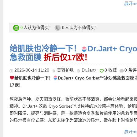
展开mo
套装包含：
Uplifting & Firming Advanced Cream 悦薇珀翡提拉紧致面霜50ml
主打紧致和提亮的日用面霜，质地滋润，帮助改善肌肤松弛感，让
看起来更紧致、更有光泽。添加日本专研成分 SafflowerRED™ 红
人认为值得买！
人认为不值得买！
0
0
人参根提取物，适合追求抗老、匀净肤色的人。
Power Infusing Serum 红腰子精华10ml
给肌肤也冷静一下！
Dr.Jart+ Cry
轻盈好吸收的红腰子精华小样，帮助提升肌肤稳定度和弹润感。含
因、山茶花提取物和甘油，兼顾保湿、平衡和细腻肤感，适合换季
急救面膜
折后仅17欧！
★ 邮费：全场满30欧德国境内免邮（普通快递），可直邮瑞士、荷
维稳使用。
地利等地区，邮费详情请参考网站信息。
Overnight Firming Treatment N 15ml
2026-06-14 11:20
美容护肤
Dr.Jart+
0 收藏
0 条
★ 退货：14天内无理由退货
夜间紧致修护面霜，质地更丰润，适合晚上集中滋养。它主打改善
给肌肤也冷静一下！
Dr.Jart+ Cryo Sorbet
™
冰沙感急救面膜 
★ 【
Lookfantastic网站中文图文购物教程点击此处
】
惫和干燥感，含有角鲨烷、咖啡因和人参根提取物，第二天肌肤看
17欧！
满、更有精神。
Uplifting & Firming Eye Cream 3ml
熬夜后浮肿、夏天闷热泛红、妆前状态不够清爽，都会让脸看起来
紧致眼霜小样，针对眼周细纹、暗沉和疲惫感。配方中含有维生素A
精神。Dr.Jart+ 这款 Cryo Sorbet™以独特的冰沙感护理体验，给
眼周看起来更平滑、更年轻。
即时降温、提亮与消肿感，是一款很适合夏季和妆前使用的急救型
的质地很有仪式感：从粉末转化为清凉冰沙质地，敷在脸上时像给
购买链接在此
一层轻盈冷感膜，清爽、不黏腻，也不会弄得一团混乱。短短10分
展开mo
让肌肤看起来更平滑、更明亮，也更适合后续上妆。配方中加入维