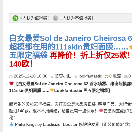
Lancôme 小黑瓶双效焕活精华7ml（中样/价值18欧）
随年龄渐失的肌肤自我修护力在此被重新点亮：淡化泛红、平滑细
细腻肤质。
★ 邮费：全场满30欧德国境内免邮（普通快递），可直邮瑞士、荷
人认为值得买！
人认为不值得买！
4
1
Elemis 海洋胶原卸妆膏20ml（价值16欧）
地利等地区，邮费详情请参考网站信息。
三效合一的经典之作：膏体卸妆、油状净澈、乳状保湿，隐形杂质
★ 退货：14天内无理由退货
白女最爱Sol de Janeiro Cheiro
解，只留下细腻柔润。
★ 【
Lookfantastic网站中文图文购物教程点击此处
】
Fresh 玫瑰润泽面膜15ml（价值13欧）
超模都在用的111skin贵妇面膜……
植物萃取直达肌底，舒缓、补水、提亮，多重功效一盒即享，肤感
五限定福袋
再降价！折上折仅25欧
滑。
140欧！
Peter Thomas Roth 玻尿酸水润眼贴1片（价值6欧）
高浓度透明质酸带来即时水光抚纹，淡化细纹与黑眼圈，让眼周焕
2025-12-10 10:36
美容护肤
lookfantastic
0 收藏
0
泽。
【白女最爱Sol de Janeiro Cheirosa 62 香水喷雾、维密超模
Ole Henriksen 香蕉亮肤面霜7ml（价值6欧）
111skin贵妇面膜……
Lookfantastic 黑五限定福袋】
黄金维 C 复合物加持，一步提亮暗沉，淡化色斑与不均，让肤色尽
亮。
超夸张的美妆豪华福袋。实打实全是大品牌正装+明星产品，大牌合
超过140欧。根本不用纠结，给自己屯一波快乐！
套装内宝藏好
购买直达链接在此
秘：
Philip Kingsley Elasticizer Booster 修护护发素（正装价值34欧
更多礼盒活动链接在此
吹爆！爆改干枯毛躁，修复受损发质，洗完头发软软顺顺。头发有