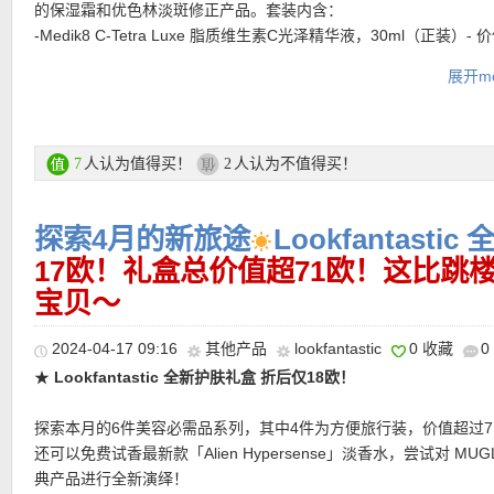
的保湿霜和优色林淡斑修正产品。套装内含：
★ 可用独家优惠码：
DEUTAODE
亲测有效！
-Medik8 C-Tetra Luxe 脂质维生素C光泽精华液，30ml（正装）-
68欧！
展开mo
-彼得罗夫A醇夜间精华，30ml（正装）- 价值超过75欧！
-雅漾舒全天然敏保湿乳液，40ml（正装）- 价值超过23欧！
-优色林淡斑修正笔，5ml（正装）- 价值超过23欧！
★ 邮费：全场满30欧德国境内免邮（普通快递），可直邮瑞士、荷
-露得清水杨酸焕肤精华液，30ml（正装）- 价值超过10欧！
人认为值得买！
人认为不值得买！
7
2
地利等地区，邮费详情请参考网站信息。
-Skin Doctors 毛细血管修复霜，50ml（正装）- 价值超过28欧！
★ 退货：14天内无理由退货
-丝塔芙温和洁面乳，118ml（旅行装）- 价值超过6欧！
★ 【
Lookfantastic网站中文图文购物教程点击此处
】
探索4月的新旅途
Lookfantast
-Gallinée 益生菌美肤醋，10ml（旅行装）- 价值超过2欧！
17欧！礼盒总价值超71欧！这比跳
购买直达链接在此
宝贝～
更多 LOOKFANTASTIC礼盒 活动链接在此
2024-04-17 09:16
其他产品
lookfantastic
0 收藏
0
★
Lookfantastic 全新护肤礼盒 折后仅18欧！
★ 可用独家优惠码：
DEUTAODE
亲测有效！
探索本月的6件美容必需品系列，其中4件为方便旅行装，价值超过7
还可以免费试香最新款「Alien Hypersense」淡香水，尝试对 MUG
典产品进行全新演绎！