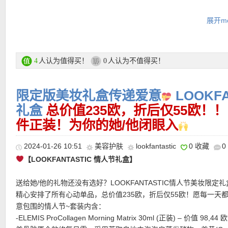
替换装超划算！独家全线7折优惠仅34欧！！！秀发即刻6X闪耀亮泽
-Armani「Si挚爱浓情版」1.2ml，持久令人着迷的话梅味儿～
-Philip Kingsley5合1修护免洗发膜 100ml，价值33欧！
展开mo
持久柔顺！！！
专为干燥受损发所设计，可快速完美调理头发肌底，不需冲洗，于
-Mugler「Alien Goddess异形女神」10ml
型前使用，能帮助发丝减少损害、并可加强抚平秀发毛躁、保湿锁
活动详情链接在此
非常小众但令人惊喜的香水！前调是意大利佛手柑，就像阳光一样
发柔顺轻盈、闪耀富有光泽。
迸发着积极的能量和生活的喜悦；中调的大花茉莉传达了性感和女
人认为值得买！
人认为不值得买！
4
0
后以甜美的波旁香草为基调，使之更加完美和柔和。
购买链接在此
限定版美妆礼盒传递爱意
LOOKFA
-ysl自由之水 7.5 ml
★ 可用8折优惠码：
NEW20LF
，亲测有效！
添加Wella进购物车
开场柑橘，中调薰衣草柑橘，尾调加入了一点乳香的甜去淡化前中
礼盒
总价值235欧，折后仅55欧！！
码！
植物调其实就是整个香水的味道了，没啥花里胡哨，但却很有意境
件正装！为你的她/他闭眼入
调轻快放松，是随意的氛围感带着恣意与洒脱有那种街头颓废。
2024-01-26 10:51
美容护肤
lookfantastic
0 收藏
0
-ysl自由之水「铂金之境」1.2 ml
【LOOKFANTASTIC 情人节礼盒】
冰川冷感开场，与薰衣草、橙花冷热碰撞，仿佛下一秒冷艳之花即
出！接近尾调的木质奶香，在冷冽中仿佛回暖了一丝丝温润。
送给她/他的礼物还没有选好？LOOKFANTASTIC情人节美妆限定
精心安排了所有心动单品，总价值235欧，折后仅55欧！愿每一天
-Armani「Si经典挚爱淡香精」7ml
意包围的情人节~套装内含：
香甜的奶油话梅，带着点梅子的酸味，非常讨喜的味道，甜而不腻
-ELEMIS ProCollagen Morning Matrix 30ml (正装) – 价值 98,4
小苍兰组合的中调，那迷人的花香，性感而又成熟；尾调的香草味