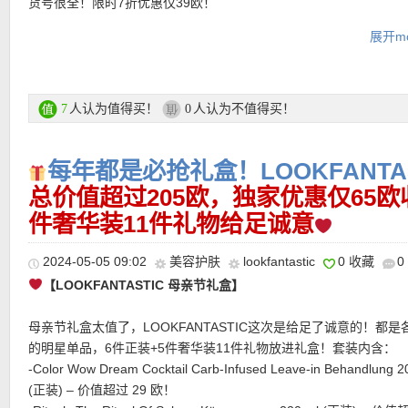
货号很全！限时7折优惠仅39欧！
★ 邮费：全场满30欧德国境内免邮（普通快递），可直邮瑞士、荷
黄皮逆天改命！无惧素颜！Clinique/倩碧 洁肤美白「镭射」套装
展开mo
地利等地区，邮费详情请参考网站信息。
一+再7折仅74欧！内含两只正装价值133欧！
★ 退货：14天内无理由退货
The Ordinary 全新保湿焕肤套组 限时75折仅12欧！柔和净肤+
★ 【
Lookfantastic网站中文图文购物教程点击此处
】
+屏障堡垒，解锁晚间护肤三部曲！
红棕界扛把子选手！YSL/圣罗兰小黑条#1966又有啦！折上折仅
人认为值得买！
人认为不值得买！
7
0
全场7折优惠活动区直达链接在此
每年都是必抢礼盒！LOOKFANTA
★ 限时独家7折优惠码：
总价值超过205欧，独家优惠仅65欧
DEUTAO30
而且无门槛！！！
★ 正价商品75折优惠码：
LFSALE25
或者
NC25
件奢华装11件礼物给足诚意
★ 特价商品折上折优惠码：
PLUS10
或者
ESTUDIANTESESP
或
DEUTAODE
2024-05-05 09:02
美容护肤
lookfantastic
0 收藏
0
★ 邮费：全场满30欧德国境内免邮（普通快递），可直邮瑞士、荷
【LOOKFANTASTIC 母亲节礼盒】
地利等地区，邮费详情请参考网站信息。
★ 退货：14天内无理由退货
母亲节礼盒太值了，LOOKFANTASTIC这次是给足了诚意的！都是
★ 【
Lookfantastic网站中文图文购物教程点击此处
】
的明星单品，6件正装+5件奢华装11件礼物放进礼盒！套装内含：
-Color Wow Dream Cocktail Carb-Infused Leave-in Behandlung 2
——LOOKFANTASTIC 必买TOP好物推荐
(正装) – 价值超过 29 欧！