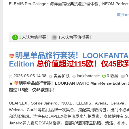
ELEMIS Pro-Collagen 海洋面霜经典抗老护理体验；NEOM Perfect N
Sleep 旅行香氛蜡烛则适合在夜晚点亮，让房间瞬间变得更放松。Kieh
展开mo
油果眼霜是眼周护理里的经典款，滋润又有安心感；Living Proof Ful
组合适合想让发丝更轻盈蓬松的人；Clé de Peau Beauté Precious G
Vitality Mask鎏金面膜则像是这盒里的奢华点睛，为肌肤带来更精
护理感。
人认为值得买！
人认为不值得买！
3
1
礼盒购买链接在此
明星单品旅行套装！LOOKFANTASTIC
Edition
总价值超过115欧！仅45欧
★ 可用折上折优惠码：
ESTUDIANTESESP
亲测有效！
2026-05-05 14:38
美容护肤
lookfantastic
0 收藏
0
★
明星单品旅行套装！LOOKFANTASTIC Mini-Reise-Editio
超过115欧！仅45欧到手！
OLAPLEX、Sol de Janeiro、NUXE、ELEMIS、Aveda、CeraVe、
Weleda、Curél 等热门品牌一次集合，搭配实用收纳包，出门不必
和选择焦虑。洗护有OLAPLEX修护洗发水与护发素，身体护理有 Sol
Janeiro弹力霜与ESPA沐浴露，面部护理则覆盖防晒、清洁、补水