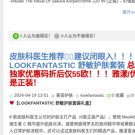
-Rituals The Ritual Of Sakura Körpercreme 220 ml (正装) – 价
欧！
展开mo
★
Estée Lauder/雅诗兰黛 紧致提升4件套 啊啊啊！独家全线7折
-MZ Skin Anti-Pollution Hydrating Gesichtsmaske (正装) – 价值超
价值202欧！折后仅74欧收！随时断货，快快快！
欧！
-NUDESTIX Intense Matte Lip and Cheek Pencil im Farbton Sunk
活动详情链接在此
Pink 2,8 g (正装) – 价值超过 24 欧！
人认为值得买！
人认为不值得买！
8
0
-Aromatherapy Associates Deep Relax Roller Ball 10 ml (正装)
29 欧！
皮肤科医生推荐🧑‍⚕️建议闭眼入！！
-Brushworks Scalp Massager Bürste (正装) – 价值超过 5 欧！
-Shiseido Ultimune Power Infusing Eye Concentrate 10 ml (奢华
LOOKFANTASTIC 舒敏护肤套装
总
超过 25 欧！
独家优惠码折后仅55欧！！！雅漾/
-Bobbi Brown Smokey Eye Mascaras 3 ml (奢华装) – 价值超过 2
是正装！
-LANEIGE Lip Sleeping Maske – Berry (奢华装) 8 g – 价值 9 欧！
-Noughty To The Rescue, Shampoo & Spülung 75 ml (奢华装)
2024-04-19 13:51
美容护肤
lookfantastic
0 收藏
0
6 欧！
【LOOKFANTASTIC 舒敏护肤套装礼盒】
购买直达链接在此
8 款皮肤科医生认可的护肤主打产品（6款正装产品），使用 Medik
维生素 C 精华提升肌肤光泽，或使用彼得罗夫的夜间精华将视黄醇
更多 LOOKFANTASTIC礼盒 活动链接在此
入日常护肤流程中，还可以试试皮肤科医生们的精选产品，雅漾富