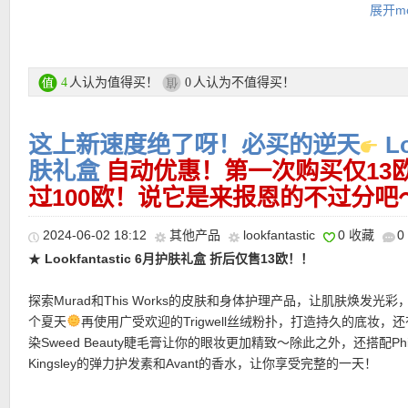
购买链接在此
展开mo
-Shiseido男士焕能紧致眼霜，价值23欧！
-ELEMIS海洋胶原日霜 15ml，价值56欧！
★ 可用75折优惠码：
LFSALE25
亲测有效！
-Rituals「武士」琥珀麝香车载香薰，木盒+芯*2，正装价值25欧！
-men-ü免洗柔顺护发精华 100ml，正装价值17欧！
人认为值得买！
人认为不值得买！
4
0
-NIP+FAB甘醇酸面部磨砂膏 75ml，正装价值17欧！
-Mio多效绿沐浴露 200ml，正装价值20欧！
这上新速度绝了呀！必买的逆天
Lo
购买直达链接在此
肤礼盒
自动优惠！第一次购买仅13
★ 邮费：全场满30欧德国境内免邮（普通快递），可直邮瑞士、荷
过100欧！说它是来报恩的不过分吧
地利等地区，邮费详情请参考网站信息。
更多LOOKFANTASTIC礼盒 活动链接在此
★ 退货：14天内无理由退货
2024-06-02 18:12
其他产品
lookfantastic
0 收藏
0
★ 【
Lookfantastic网站中文图文购物教程点击此处
】
★ 自动优惠！
★
Lookfantastic 6月护肤礼盒 折后仅售13欧！！
★ 邮费：全场满30欧德国境内免邮（普通快递），可直邮瑞士、荷
地利等地区，邮费详情请参考网站信息。
探索Murad和This Works的皮肤和身体护理产品，让肌肤焕发光彩
★ 退货：14天内无理由退货
个夏天
再使用广受欢迎的Trigwell丝绒粉扑，打造持久的底妆，
★ 【
Lookfantastic网站中文图文购物教程点击此处
】
染Sweed Beauty睫毛膏让你的眼妆更加精致～除此之外，还搭配Phil
Kingsley的弹力护发素和Avant的香水，让你享受完整的一天！
礼盒包括：