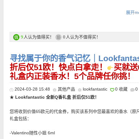
-Sol de Janeiro Delícia Drench身体乳 25ml，价值11欧！
展开mo
新款！带有Cheirosa 59 香水的调香，让人仿佛置身于热带天堂的
★ 邮费：全场满30欧德国境内免邮（普通快递），可直邮瑞士、荷
之中。琥珀、檀香木和香根草的细微差别散发出温暖浓郁的气息，
地利等地区，邮费详情请参考网站信息。
李子、香草兰花和糖渍紫罗兰的甜美香调则让肌肤闻起来如沐春风
★ 退货：14天内无理由退货
人认为值得买！
人认为不值得买！
9
0
★ 【
Lookfantastic网站中文图文购物教程点击此处
】
-Medik8水晶视黄醛眼霜#6 15ml，价值62欧！
含0.06%浓度，进阶抚纹！以独特的方式稳定了最佳功效，在为眼
寻找属于你的香气记忆｜Lookfantas
和、滋养体验的同时，还能实现临床抗衰老效果！
折后仅51欧！快点白拿走！
买就送
-Anastasia Beverly Hills光泽水感定妆喷雾 100ml，价值30欧！
礼盒内正装香水！5个品牌任你挑！
椰子香草香味🥥自带神仙细闪，就算是化妆的时候不小心忘记上高
打造肌肤亮泽感。而且定妆能力也不错，ABH本身就是专业彩妆品
2024-03-28 15:48
其他产品
lookfantastic
0 收藏
0
★
Lookfantastic 全新Q香礼盒 折后仅51欧！
-Caudalie皇后水喷雾 30ml，价值17欧！
含葡萄籽精华、玫瑰精油及迷迭香精油！随时喷喷，瞬间补水，舒
您将收到价值65欧元的代金券，购买该系列中您最喜欢的香水（原
同时还能细化毛孔。
礼盒包括：
-ICONIC London浓密睫毛膏，价值25欧！
-Valentino随性小姐 6ml
使用创新的柔性睫毛刷，可轻松分离并抓住每根睫毛，持妆14小时
★
护发界“爱马仕”本“仕”！KÉRASTASE/卡诗 山茶花菁纯精华护理