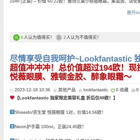
15ml (正装) – 价值 60.22欧！雅诗兰黛小棕瓶眼霜，集滋润、淡
化黑眼圈和修护于一体，为眼部肌肤提供全面的护理。无论是干燥
购买直达链接在此
展开mo
是炎热的秋季，它都能为您的眼部肌肤提供恰到好处的滋润。同时
★
封神「阿拉贡」重生杀回来啦
NARS 小粉金口红#277 Aragó
进胶原蛋白的生成，它能够有效淡化细纹，让眼部肌肤重现年轻光
更多 LOOKFANTASTIC礼盒 活动链接在此
时7折优惠仅22欧！玻璃唇质感的清透红茶色，太太太美了！断货
-Bobbi Brown Pot Rouge ‘Powder Pink’ (正装) – 价值 31.27欧
啦
唇颊霜两用胭脂唇膏，用手直接拍就可以了。上脸hin自然，很适合
人认为值得买！
人认为不值得买！
6
2
★ 限时立减10欧优惠码：
LIMITED10
亲测有效！
用。显色度也hin好，涂上去气色瞬间提升哦！
活动详情链接在此
★ 邮费：全场满30欧德国境内免邮（普通快递），可直邮瑞士、荷
-Rituals The Ritual of Ayurveda Scented Candle 290g (正装) – 价
地利等地区，邮费详情请参考网站信息。
尽情享受自我呵护~Lookfantasti
欧！Rituals治愈生活｜香薰蜡烛分享｜阿育吠陀
糅合了清香的印
★ 退货：14天内无理由退货
精粹和滋养的甜杏仁油，一整个spa式的放松和治愈，不但充满神秘
超值冲冲冲！总价值超过194欧！现
★ 【
Lookfantastic网站中文图文购物教程点击此处
】
风情，又给人治愈放松的舒适感，睡前点上自己喜欢的香薰蜡烛，
悦薇眼膜、雅顿金胶、醉象眼霜～
整天最放松治愈的时刻！
-Oskia Isotonic Hydra Serum 30ml (正装) – 价值 74.12欧！含有
★ 独家优惠码：
DEUTAODE
亲测有效！
2023-12-18 10:36
其他产品
lookfantastic
0 收藏
0
成分、透明质酸、聚谷氨酸、胶囊冰川水、烟酰胺、原维生素B5、
【Lookfantastic 独家限定美容礼盒 折后仅40欧！】
P5、双酚醇、MSM和燕麦神经酰胺，这款轻质保湿精华是皮肤保湿
术，注入即时和长期的水分来为皮肤解渴！
Shiseido/资生堂 悦薇眼膜 1对，价值14,56欧！
-Helena Rubinstein Age Recovery Night 5ml (奢华装) – 价值 38
★ 邮费：全场满30欧德国境内免邮（普通快递），可直邮瑞士、荷
莲娜活颜修护舒缓晚霜就是乳霜之神HR「黑绷带」！被广大保养迷
Neom护手霜 100ml，正装24,45欧！
地利等地区，邮费详情请参考网站信息。
绷带，强大的修护力就像是为受伤的肌肤盖上隐形神奇绷带般回复
★ 退货：14天内无理由退货
态！立竿见影！