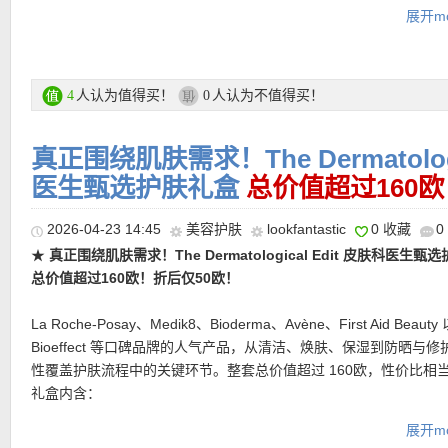
片与面膜等。套装内含：
★ 邮费：全场满30欧德国境内免邮（普通快递），可直邮瑞士、荷
展开mo
OLAPLEX N°4 修护洗发水
地利等地区，邮费详情请参考网站信息。
从头皮到发尾开启修护洗护第一步。湿发后充分起泡清洁，帮助强
★ 退货：14天内无理由退货
丝结构，让头发洗后更有韧性，也为后续 N°5 护发素打好基础。旅
★【
Lookfantastic网站中文图文购物教程点击此处
】
轻巧，适合染烫发、干枯发质随身带。
人认为值得买！
人认为不值得买！
4
0
OLAPLEX N°5 修护护发素
洗发后的 3 分钟修护时间，让发丝从毛躁走向顺滑。挤干多余水分
真正围绕肌肤需求！The Dermatologi
抹，再冲洗吹干，头发会更柔软、更易打理。与 N°4 搭配使用，是
医生甄选护肤礼盒
总价值超过160
OLAPLEX 经典的居家修护组合。
NUXE 闪耀多用途干油
2026-04-23 14:45
美容护肤
lookfantastic
0 收藏
0
一瓶完成脸部、身体与发丝的法式光泽感。可混入面霜或粉底，为
健康微光；点涂在鼻梁、颧骨、锁骨与肩部，又能变成高级感高光
★
真正围绕肌肤需求！The Dermatological Edit 皮肤科医生甄
梢时，则能带来细腻闪耀的柔亮效果。
总价值超过160欧！折后仅50欧！
Ultrasun Face 抗老防晒乳 SPF30
洁净干燥肌肤上，出门前15分钟使用，为脸部提供日常防晒保护。
La Roche-Posay、Medik8、Bioderma、Avène、First Aid Beauty
量很适合旅行随身携带，尤其适合城市漫步、度假通勤等需要稳定
Bioeffect 等口碑品牌的人气产品，从清洁、焕肤、保湿到防晒与
景。
性覆盖护肤流程中的关键环节。整套总价值超过 160欧，性价比相
ELEMIS 焕肤棉片
礼盒内含：
早晚清洁后轻轻擦拭，利用带纹理的一面进行温和护理，帮助肌肤
Medik8 Press and Glow 焕肤爽肤水 200ml（正装）
展开mo
平滑、更细腻。对于旅行中容易暗沉、粗糙的肌肤状态，是一款很
温和焕亮肤感，帮助肌肤呈现更细致清透的状态。