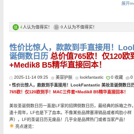
展开mo
妹闭眼入！
★ 可用75折优惠码：
NC25
亲测有效！
Anastasia Beverly Hills Lip Velvet 雾面丝绒唇泥（正装价值28
章小蕙，INS上最火的网红卡戴珊姐妹，以及顶尖彩妆博Jeffree Sta
美妆视频中推荐过的美国专业彩妆品牌Anastasia Beverly Hills。
人认为值得买！
人认为不值得买！
4
0
滑、显色不拔干，色号随机。他家调色超ins风哪个颜色到手都很好
做得很好，不裂不干，不显唇纹！
性价比惊人，款款到手直接用！LookFa
ICONIC London 液体修容（正装价值25欧）
妆效就是那种太阳晒在脸上的假日度假感！可直接上脸，也能混合
诞倒数日历
总价值765欧！仅120
造健康光泽肌。
+Medik8 B5精华直接回本！
🥀 111SKIN Rose Gold 玫瑰金提亮面膜（正装价值23欧）
★ 邮费：全场满30欧德国境内免邮（普通快递），可直邮瑞士、荷
维密天使都在用！蕴含24K纯金和大马士革玫瑰萃取，让面膜呈现
地利等地区，邮费详情请参考网站信息。
2025-11-14 09:25
美容护肤
lookfantastic
0 收藏
0
的玫瑰金色泽，具有高效舒缓、白净明亮的功效。 同步添加甘草根
★ 退货：14天内无理由退货
•
性价比惊人，款款到手直接用！LookFantastic 美妆圣诞倒数日
改善黯沉蜡黄以及肤色不均；丝氨酸作用强化肌肤角质保水屏障，
★ 【
Lookfantastic网站中文图文购物教程点击此处
】
765欧！仅120欧到手！MAC三件套+Medik8 B5精华直接回本！
于修护与提升肌肤自愈力。
Sol de Janeiro Cheirosa 68 香水喷雾（中样价值12欧）
美妆圣诞倒数日历一直是LF家的招牌倒数日历，最经典的拆箱之作
白女最爱！是甜甜的花果香少女味：火龙果+香草+海风。
逢十周年，LF也是下了血本。不像某些品牌塞滞销品或者鸡肋小样
The INKEY List 痘痘隐形贴（正装价值10欧）
声），LF的圣诞日历无废品！几乎全是品牌热门或者当家产品！
夜间急救神器，吸油、消炎、淡化红痘印，贴了像没贴一样。
亮点速览：
The Beauty Crop Oui Chérie Cherry Primer 樱桃保湿妆前
MAC三件套：蜜桃裸色唇+立体唇线+晶透Lipglass，精致唇形靠它