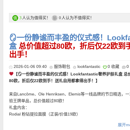
清洁，简单安心。
价值24€+，光泽、滋养与色彩并存，轻轻一抹即刻点亮气色。
Curél 润浸保湿水精华 & 面霜
Sol de Janeiro Brazilian 4 Play 保湿沐浴乳（豪华装）
专为干燥、敏感肌准备的轻盈补水组合。洁面擦干后，先取 5–6 泵
★ 限时可用优惠码：
DEUTAODE
亲测有效！
价值11€+，洗去疲惫，留下巴西式的松弛与香气。
人认为值得买！
人认为不值得买！
3
0
柔涂抹于脸部与颈部，再叠加面霜锁住水分。适合换季、飞行、旅
Rodial Collagen 30% 胶原蛋白浓缩精华（正装）
容易不稳定的时候使用。
价值 90€+，高浓度护理，专为想要更进一步的肌肤准备。
🪞一份静谧而丰盈的仪式感！Lookfa
Anastasia Beverly Hills 柔焦精华腮红 – Hibiskus（正装）
购买链接在此
价值33€+，精华级质地，将红润与光泽自然晕染于肌肤之上。
盒
总价值超过80欧，折后仅22欧
111SKIN Cryo 消肿紧致眼膜（正装）
出手！
价值11€+，快速唤醒眼周，重现清醒与锋芒。
★ 邮费：全场满30欧德国境内免邮（普通快递），可直邮瑞士、荷
2026-01-06 09:40
服饰鞋包
lookfantastic
0 收藏
0
★ 邮费：全场满30欧德国境内免邮（普通快递），可直邮瑞士、荷
地利等地区，邮费详情请参考网站信息。
购买直达链接在此
地利等地区，邮费详情请参考网站信息。
【🪞一份静谧而丰盈的仪式感！Lookfantastic奢养护肤礼盒 
★ 退货：14天内无理由退货
★ 退货：14天内无理由退货
80欧，折后仅22欧到手！送礼自用都拿得出手！】
★ 【
Lookfantastic网站中文图文购物教程点击此处
】
★ 今天可用7折优惠码：
SONNTAG
亲测有效！
★ 【
Lookfantastic网站中文图文购物教程点击此处
】
来自Lancôme、Ole Henriksen、Elemis等一线品牌的节日精选，
验王牌单品，总价值超过80欧！
礼盒内含：
Rodial 粉钻提拉面膜（正装/价值19欧）
富含维C粉红西柚精华，一片即可重塑光泽与匀亮，让肌肤呈现钻光
展开mo
体透亮。