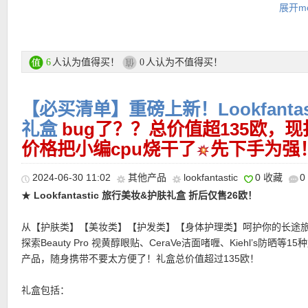
软糯妆前乳，上妆不卡粉！混干/干皮福音！
展开mo
Elemis玫瑰海洋面霜 15ml：与招牌骨胶原海洋面霜配方相同，更
20种精心挑选的玫瑰精华。
购买链接在此
Medik8 B5精华 30ml：Medik8 B5加强版精华，利用畅销产品B5
功能，再加上自然保湿因子和三效保湿促进剂，可补充皮肤内部水
人认为值得买！
人认为不值得买！
6
0
更多礼盒活动链接在此
Rodial龙血舒缓保湿面霜 50ml：是它家明星产品中的明星，主打
功能，含有珍贵的萃取龙血树精华和大量小分子玻尿酸成分，给肌
★ 可用折上折优惠码：
DEUTAODE
或者
LFSELAIRE
亲测有效！
【必买清单】重磅上新！Lookfanta
补水。用后能令肌肤恢复饱满和弹性。
REN净颜焕采眼霜15ml：可提亮并平滑肌肤，减淡黑眼圈。肌肤更
礼盒
bug了？？总价值超135欧，
水润、焕采。
价格把小编cpu烧干了
先下手为强
LANEIGE/兰芝 水润防晒20ml：配方中巧妙融合了水电离矿物质水
苷，在为肌肤筑起防晒屏障的同时，还能温柔地安抚肌肤。
2024-06-30 11:02
其他产品
lookfantastic
0 收藏
0
★
Lookfantastic 旅行美妆&护肤礼盒 折后仅售26欧！
购买链接在此
从【护肤类】【美妆类】【护发类】【身体护理类】呵护你的长途
更多圣诞礼盒活动链接在此
★ 邮费：全场满30欧德国境内免邮（普通快递），可直邮瑞士、荷
探索Beauty Pro 视黄醇眼贴、CeraVe洁面啫喱、Kiehl’s防晒等1
地利等地区，邮费详情请参考网站信息。
产品，随身携带不要太方便了！礼盒总价值超过135欧！
★ 退货：14天内无理由退货
★ 邮费：全场满30欧德国境内免邮（普通快递），可直邮瑞士、荷
★ 【
Lookfantastic网站中文图文购物教程点击此处
】
礼盒包括：
地利等地区，邮费详情请参考网站信息。
【护肤类】