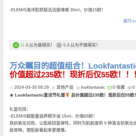
★ 邮费：全场满30欧德国境内免邮（普通快递），可直邮瑞士、荷
-ELEMIS海洋胶原赋活洁面啫喱 30ml，价值15欧！
地利等地区，邮费详情请参考网站信息。
-Rituals樱花身体乳 70ml，价值10欧！
★ 退货：14天内无理由退货
展开mo
-We are Paradoxx丰盈造型喷雾 30ml，价值17欧！
★ 【
Lookfantastic网站中文图文购物教程点击此处
】
-GLOV®美妆蛋，价值12欧！
-Ciaté London丝绒腮红膏#Fancy 5ml，价值10欧！
★
防晒场景再多也能一瓶解决！Shiseido/资生堂「蓝胖子」防晒
-BeautyPro橄榄精华面膜 1片，价值5欧！
人认为值得买！
人认为不值得买！
11
0
SPF50+ 全新欧版上市+独家7折优惠码！量大价还低！涂遍全身不
-mugler alien香水小样 1.2ml
150ml折后仅31欧！300ml仅40欧！还有50ml小容量！
万众瞩目的超值组合！Lookfantas
购买链接在此
活动详情链接在此
价值超过235欧！现折后仅55欧！！
★ 订阅更划算，仅17欧！
★ 买一次可用优惠码：
DEUTAODE
，亲测有效！
2024-03-30 09:28
其他产品
lookfantastic
0 收藏
0
★
Lookfantastic复活节礼蛋
总价值超过235欧！现折后仅55欧
礼盒包括：
-ELEMIS超能量滋养精华油 15ml，价值65欧！
具抗氧化功效，让肌肤回复弹性，同时为肌肤提供 9 种富含抗氧化
级食物，使肌肤看起来更健康。