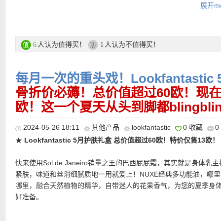
展开mo
-Trigwell Cosmetics 丝绒粉扑2支，正装价值17欧！
-Sweed Beauty 睫毛膏8ml，正装价值25欧！
-Murad 维c精华5ml，价值16欧！
-This Works 即时美棕腿霜20ml，价值9欧！
人认为值得买！
人认为不值得买！
6
1
-Avant Quintessence香水10ml，价值33欧！
-Philip Kingsley 弹力护发素20ml，价值5欧！
每月一次的重头戏！Lookfantasti
购买链接在此
骨折价必薅！总价值超过60欧！现在
欧！这一个夏天从头到脚都blingblin
★ 自动优惠！
2024-05-26 18:11
其他产品
lookfantastic
0 收藏
0
★
Lookfantastic 5月护肤礼盒 总价值超过60欧！特价仅售13欧！
快来使用Sol de Janeiro销量之王的巴西屁屁霜，其实就是身体乳
紧肤，味道和丝滑细腻质地一用就爱上！NUXE经典多功能油，哪
★ 邮费：全场满30欧德国境内免邮（普通快递），可直邮瑞士、荷
哪里，融合天然植物的精华，自带迷人的花果香气，为您的夏季身
地利等地区，邮费详情请参考网站信息。
好准备。
★ 退货：14天内无理由退货
★ 【
Lookfantastic网站中文图文购物教程点击此处
】
还含有其他度假必备品，Dr. PAWPAW的滋养润唇膏，ESPA佛手柑