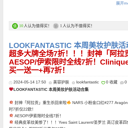
展开mo
沐浴露，wella发膜！最妙的是还有一块天然蜂窝海绵，洗澡的时候
体or面部去角质不要太爽啦！
礼盒包括：
人认为值得买！
人认为不值得买！
10
1
-Sol de Janeiro紧致身体乳 25ml，价值12欧
-NUXE多功能护肤油 30ml，价值15欧！
LOOKFANTASTIC 本周美妆护肤
-Wella发膜 75ml，价值11欧！
-Dr. PAWPAW护唇膏 10ml，价值6欧！
超多大牌全场7折！！！封神「阿拉贡
-ESPA佛手柑&茉莉花沐浴露，价值6欧！
AESOP/伊索限时全线7折！Clini
-天然蜂窝海绵，价值8欧！
买一送一+再7折！
购买链接在此
2024-05-14 17:50
美容护肤
lookfantastic
0 收藏
0
LOOKFANTASTIC 本周美妆护肤活动合集
★ 自动优惠！
封神「阿拉贡」重生杀回来啦
NARS 小粉金口红#277 Aragó
时7折仅22欧！
AESOP/伊索限时全线7折！
经典皮革纹美惨了！！！Yves Saint Laurent/圣罗兰 高订皮革