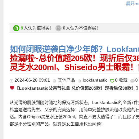
★ 退货：14天内无理由退货
展开mo
-CeraVe补水洁面啫喱 50ml
★ 支付方式：klarna，paypal，sezzle 分期付款等更多付款方式
-Kiehl’s spf 50 PA++++防晒 5ml
★ 【
Lookfantastic网站中文图文购物教程点击此处
】
-Glow Hub精华 30ml
-Bondi Sands spf50防晒霜 10ml
人认为值得买！
人认为不值得买！
8
0
-Beauty Pro视黄醇眼膜1对
-Grown Alchemist修复面霜 12ml，价值31欧！
如何闭眼逆袭白净少年郎？Lookfant
-Youth To The People精华 4ml
-Coola spf 30防晒精华 7ml
捡漏啦~总价值超205欧！现折后仅38欧
【身体护理类】
灵芝水200ml、Shiseido男士眼
-OUAI沐浴露 30ml
-Rituals莲花身体护理油 30ml
2024-06-20 09:01
其他产品
lookfantastic
0 收藏
0
-Lancaster晒后美黑乳 15ml
【Lookfantastic父亲节礼盒 总价值超205欧！现折后仅38欧！
【美妆类】
-Revolution 5D睫毛膏，正装10ml
从光滑的肌肤到随时随地的保持清新状态，Lookfantastic的全新7
-Illamasqua腮红#Katie，正装4.5g，价值26欧！
礼盒是送给先生、父亲的完美选择！用简单完整护肤流程改变他的
-Tweezerman迷你镊子
活。内含Origins灵芝水正装200ml，简直不要太值得了！而且除了
【护发类】
都是不分性别的产品，就算是女生自用也没问题！
-Grow Gorgeous生发预洗精华乳，正装60ml
-Origins灵芝水 200ml，正装价值44欧！