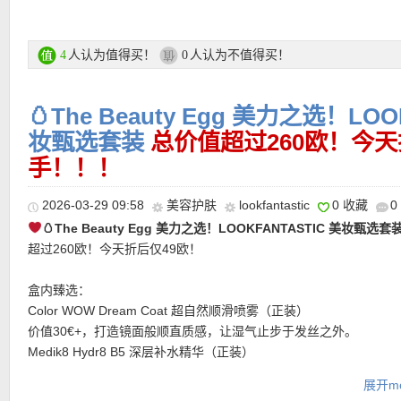
“快速焕肤感”单品。
Avène Ultra Fluid Invisible 雅漾防晒 SPF50 50ml（正装）
Sol de Janeiro Beija Flor 弹力身体霜
轻盈隐形肤感，高倍防护，为日常维稳打下重要基础。
每天早晚以打圈方式涂抹全身，让身体肌肤被柔润包裹。质地丰盈
La Roche-Posay Hyalu 理肤泉B5精华 10ml（豪华中样）
人认为值得买！
人认为不值得买！
4
0
合干燥季节、旅行后或晒后身体护理，为肌肤留下柔软、弹润、有
聚焦补水与修护，让肌肤状态更显饱满弹润。
假感。
Bioderma Sensibio H2O 贝德玛舒妍卸妆水 100ml（豪华中样）
🥚The Beauty Egg 美力之选！LOO
ESPA Positivity 沐浴露
经典温和清洁单品，为敏感肌带来更安心的卸妆体验。
晨间唤醒，夜间放松，都可以用它完成一场带香气的沐浴仪式。可
Avène Cicalfate+ 雅漾修护霜 40ml（豪华中样）
妆甄选套装
总价值超过260欧！今天
起泡清洗，也可倒入浴缸营造泡泡浴，让身体清洁变成一段轻盈愉
针对非常敏感肌肤设计，带来舒缓与修护兼具的呵护感。
手！！！
护理时间。
First Aid Beauty KP Bump Eraser 身体磨砂 1 oz（豪华中样）
Aveda botanical repair™ 免洗修护乳
含 10% 果酸成分，帮助改善粗糙感，让肌肤更平滑细腻。
2026-03-29 09:58
美容护肤
lookfantastic
0 收藏
0
湿发后涂抹，无需冲洗，让受损发丝在吹整前多一层保护感。适合
First Aid Beauty 洁面乳 2.0 oz（豪华中样）
🥚The Beauty Egg 美力之选！LOOKFANTASTIC 美妆甄选套
得做复杂护发流程时使用，轻松减少毛躁，让头发更顺、更有质感
温和清洁不易带走肌肤所需水分，适合作为日常基础清洁。
超过260欧！今天折后仅49欧！
Weleda Skin Food 经典滋养霜
Bioeffect Hydrogel Mask 水凝胶面膜（正装）
小小一支，滋润力很足。脸部建议少量轻拍，避免拉扯；身体干燥
为肌肤快速补充水分与舒适感，适合状态不佳时密集护理。
盒内臻选：
直接涂抹。尤其适合手肘、指缘、干燥双手等局部护理，睡前厚涂
MZ Skin Radiance & Renewal Instant Clarity 焕亮净肤面膜 20
Color WOW Dream Coat 超自然顺滑喷雾（正装）
手套，还能作为夜间密集滋养。
样）
价值30€+，打造镜面般顺直质感，让湿气止步于发丝之外。
CeraVe 透明质酸保湿洁面
提升肌肤明净度与光泽感，为整体肤况注入更精致的细腻感。
Medik8 Hydr8 B5 深层补水精华（正装）
早晚都能使用的温和洁面，适合中性至干性肌肤。湿手后按摩清洁
价值50€+，玻尿酸与维B5的黄金配比，为肌肤注入理性而持久的水
冲洗，帮助洗去日常污垢，同时保留舒适不紧绷的肤感。旅行中用
购买链接在此
展开mo
Fenty Beauty Gloss Bomb Oil 唇蜜油 – Rose Amber（正装）