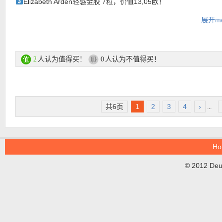
Elizabeth Arden轻感金胶 7粒，价值13,05欧！
★ 【
Lookfantastic网站中文图文购物教程点击此处
】
购买链接在此
展开mo
Emma Hardie美白保湿面部精华油 30ml，正装45,45欧！
更多圣诞节礼盒活动链接在此
Drunk Elephant保湿修护眼霜 5ml，价值20,19欧！
人认为值得买！
人认为不值得买！
2
0
★ 可用独家优惠码：
DEUTAODE
或者
LFSELAIRE
亲测有效！
Zelens即时充电再生面膜 15ml，价值37,28欧！
Philip Kingsley丰盈靓发喷雾 60ml，价值13,98欧！
共6页
1
2
3
4
›
...
Rodial镜面定妆粉5.5g，价值29,12欧！
★ 邮费：全场满30欧德国境内免邮（普通快递），可直邮瑞士、荷
地利等地区，邮费详情请参考网站信息。
购买直达链接在此
★ 退货：14天内无理由退货
Ho
★ 【
Lookfantastic网站中文图文购物教程点击此处
】
更多LF家礼盒活动直达链接在此
© 2012 DeuT
★ 限时可用7折优惠码：
EINHEIT
，亲测有效！
★
混合肌油皮亲妈！AESOP/伊索 无油保湿精华+肌肤调理凝露套装
线7折优惠！两支正装折后仅96欧！！！消闭口，消痘痘，消痘印，
行！