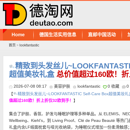
Home
德国生活实用信息
直邮中国活动
首页
>
lookfantastic
️精致到头发丝儿~LOOKFANTASTIC S
超值美妆礼盒
总价值超过160欧！折
2026-07-08 08:17
美容护肤
lookfantastic
0 收藏
0
【
️精致到头发丝儿~LOOKFANTASTIC Self-Care Box超值美妆
值超过160欧！折上折仅32欧到手！
】
集合了护肤、香氛、护发与睡眠护理等多种单品。从 ELEMIS、NE
Wellbeing、Kiehl’s，到 Living Proof、Clé de Peau Beauté 等
礼盒内含LF缎面枕套与哑光收纳袋，为睡眠仪式增加一份柔滑触感