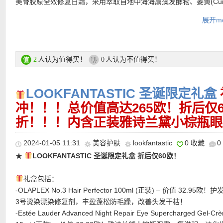
美骨胶原全效修复日霜，采用萃取自地中海海扇藻发酵物、姜黄(Cur
融合，知性的优雅～非常经典的一款，太好闻了！
Longa)、微藻混合物和日本茵陈蒿的强效组合
展开mo
保护皮肤免受外来生活压力，减少由现代压力源引起的紧张和疲劳
-Lancôme「La Vie Est Belle美丽人生」10ml
象，改善肌肤紧实感和弹性！
完美融合了鸢尾花的独特清新和广藿香的醉人浓香。并糅杂丝糖的
★ 邮费：全场满30欧德国境内免邮（普通快递），可直邮瑞士、荷
-Rodial Soft Focus Glow Booster Drops 31ml (正装) – 价值 5
草的温润气息。
地利等地区，邮费详情请参考网站信息。
肌精粹的光泽提升配方能提供瞬效光泽感，并可作为亮白妆前修护
人认为值得买！
人认为不值得买！
2
0
★ 退货：14天内无理由退货
为彩妆与护肤之间的连结桥梁，带来「由内而外」的光泽，利用活
购买链接在此
★ 【
Lookfantastic网站中文图文购物教程点击此处
】
化成分，使肌肤更明亮，同时散发低调珠光，增添肌肤亮丽光采。
LOOKFANTASTIC 圣诞限定礼盒
的精萃具有立即的柔焦功效，打造光滑、透亮的画布，为上妆做好
★ 可用79折优惠码：
LFTFNEHA
，亲测有效！
单用，创造自然水嫩美肌。
冲！！！总价值高达265欧！折后仅6
-Ciaté Velvet Lip Liner in der Farbe ‘Coco’ (正装) – 价值 20,9
折！！！内含正装雅诗兰黛小棕瓶眼
-BeautyWorks Pearl Nourishing Argan Oil Mask 价值 13,95 欧！
-Morphe Eye Got This 4Piece Eye Brush Collection (正装) – 价值 
2024-01-05 11:31
美容护肤
lookfantastic
0 收藏
0
欧！4件套眼影刷系列
★
LOOKFANTASTIC 圣诞限定礼盒 折后仅60欧！
-Morphe 9T Neutral Territory Artistry Palette (正装) – 价值 15,
大地色系艺术眼影盘
礼盒包括：
-EVE LOM Kiss Mix 7ml (正装) – 价值 23,16 欧！修护唇霜：高
-OLAPLEX No.3 Hair Perfector 100ml (正装) – 价值 32.95欧
添双唇诱人光采，嘴唇干燥疼痛时的急救品，提供全天候的滋润，
3号烫染漂染修复剂，丰盈蓬松防毛躁，改善头发干枯！
双唇免受紫外线及强风的伤害。蕴含氧化锌，能纾缓干燥的嘴唇，
-Estée Lauder Advanced Night Repair Eye Supercharged Gel-Cr
然的防晒效果，而薄荷醇则能给予清新冰凉的舒适感觉！