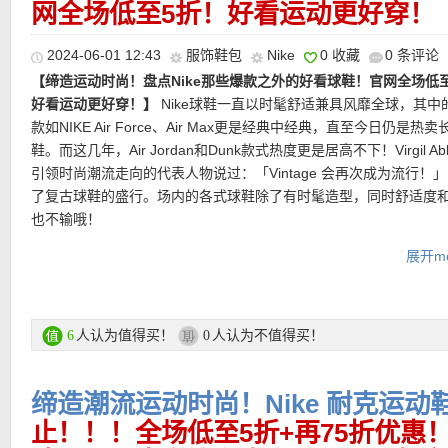
网全场低至5折！好看运动更好穿！
物品。
直达链接点此
【Nike Dunk Low丁香花紫拼色大童款 38.5码有货！黑五折上折仅
欧！】
这双SB Dunk Low采用了非常耐看的丁香紫与灰色白色进行
直达链接点此
2024-06-01 12:43
服饰鞋包
Nike
0 收藏
0 条评论
温柔又清新的感觉搭配任何颜色的长袜都独特又出彩！复古外观融
【缔造运动时尚！盘点Nike那些爆款之外的好看球鞋！官网全场低
范，采用加垫鞋口和饱满廓形，令你畅享舒适有型的运动体验。后
好看运动更好穿！】
Nike球鞋一直以时髦舒适兼具风靡全球，其中
Nike刺绣，为整双鞋增添细节。柠檬色外底沿袭Dunk Low一贯设
款如NIKE Air Force、Air Max更是经典中经典，直至今日仍是热
更添一分时尚感。
鞋。而这几年，Air Jordan和Dunk款式热度更是居高不下！Virgil Ab
引领时尚潮流走向的代表人物说过：「Vintage 会再次成为流行！
直达链接点此
了复古球鞋的盛行。场内的各式球鞋除了有时髦造型，同时舒适度
也不输哦！
展开mo
Nike官网活动区链接点此
★
支付方式
：信用卡（MasterCard）、Paypal、Sofort Banking等
★
运费
：满85欧免邮，不满则需7欧运费！
人认为值得买！
人认为不值得买！
6
0
缔造潮流运动时尚！Nike 耐克运动
———–超值热门单品 精选推荐———–
【Nike 学院风慢跑裤 6折后仅38欧！】
学院风法式毛圈短裤采用柔
止！！！全场低至5折+再75折优惠
毛圈面料，缔造休闲舒适的日常穿着体验，口袋开口边缘和裤脚融