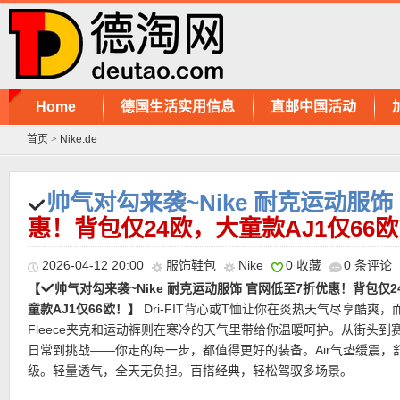
Home
德国生活实用信息
直邮中国活动
首页
>
Nike.de
帅气对勾来袭~Nike 耐克运动服饰
惠！背包仅24欧，大童款AJ1仅66
2026-04-12 20:00
服饰鞋包
Nike
0 收藏
0 条评论
【
帅气对勾来袭~Nike 耐克运动服饰 官网低至7折优惠！背包仅2
童款AJ1仅66欧！】
Dri-FIT背心或T恤让你在炎热天气尽享酷爽，而
Fleece夹克和运动裤则在寒冷的天气里带给你温暖呵护。从街头到
日常到挑战——你走的每一步，都值得更好的装备。Air气垫缓震，
级。轻量透气，全天无负担。百搭经典，轻松驾驭多场景。