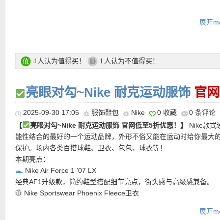
官网黑五活动区链接点此
展开mo
★
支付方式
：信用卡（MasterCard）、Paypal、Sofort Banking等
★
运费
：满85欧免邮，不满则需7欧运费！
人认为值得买！
人认为不值得买！
4
1
———–超值热门单品 精选推荐———–
亮眼对勾~Nike 耐克运动服饰
官网
2025-09-30 17:05
服饰鞋包
Nike
0 收藏
0 条评论
【Air Jordan 1 Mid 粉色大童款高帮运动鞋 5折后仅54欧！】
最大
【
亮眼对勾~Nike 耐克运动服饰 官网低至5折优惠！】
Nike款
40，大部分女生都可以穿！价格是成人款的一半左右~经典AJ轮廓
能性结合的最好的一个运动品牌，外形不俗又能在运动时给你最大
本，帅气度丝毫不减。中帮支撑感足，樱花粉色配色活泼又不张扬
保护。场内各类百搭球鞋、卫衣、包包、球衣等！
园、日常穿搭的氛围感担当。帅气又甜美，无论是运动裤还是牛仔
本期亮点：
松match。
Nike Air Force 1 ’07 LX
经典AF1升级款，简约鞋型搭配细节亮点，街头感与高级感兼备。
直达链接点此
🧥 Nike Sportswear Phoenix Fleece卫衣
柔软抓绒材质，舒适保暖又不臃肿，轻松打造慵懒休闲风，是秋冬
展开mo
单品。