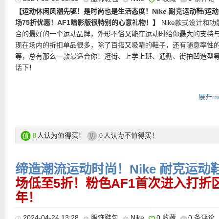
再次来袭。
至少 20% 的再生材料，打造非凡透气性，焕新演绎人气鞋款。
没有金色的对勾，但是本身灰蓝的配色也足够好看了！丝绒般柔软
【运动休闲风潮先驱！是时尚也是生活态度！Nike 耐克运动鞋/运动
搭配优质皮革，再融入充满冬日气息的灰色对勾，营造出了毛茸茸
场75折优惠！AF1暗影版很特别的心意礼物！】
Nike款式设计和功
直达链接点此
直达链接点此
感；鞋头部分采用了雪花状打孔设计，鞋舌和鞋口里料融入柔软的
合的最好的一个运动品牌，外形不俗又能在运动时给你最大的支持
绒，尽显节日风采！
现在场内的折扣单品很多，除了百搭又吸睛的鞋子，还有随意率性
等，总有那么一款最适合你！逛街、上学上班、通勤、街拍凹造型
直达链接点此
话下！
Nike官网活动区链接点此
展开mo
★ 全场75折优惠码：
MEMBER24
仅限注册会员，最低消费50欧，
至5月3日早上9点！
★
支付方式
：信用卡（MasterCard）、Paypal、Sofort Banking等
人认为值得买！
人认为不值得买！
8
0
★
运费
：满85欧免邮，不满则需7欧运费！
缔造潮流运动时尚！Nike 耐克运动
场低至5折！粉色AF1首次进入打折
———–超值热门单品 精选推荐———–
年！
【Nike Air Force 1 熊猫配色 全场75折仅111欧！】
自熊猫Dunk
2024-04-24 13:28
服饰鞋包
Nike
0 收藏
0 条评论