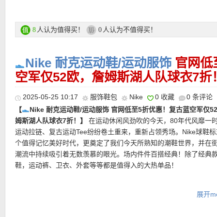
Nike Initiator
复古跑鞋轮廓，低调配色带来都市休闲感，日常通勤或街头穿搭都
驭。
人认为值得买！
人认为不值得买！
8
0
官网低至5折优惠活动区链接点此
Nike 耐克运动鞋/运动服饰
官网低
★
空军仅52欧，詹姆斯湖人队球衣7折
支付方式
：信用卡（MasterCard）、Paypal、Sofort Banking等
【Nike Heritage黑色背包 7折后仅24欧！】
经典黑白配色、清晰实
★
运费
：满85欧免邮，不满则需7欧运费！
区，再加上一点运动风格，几乎是最耐看、也最百搭的组合。不管
2025-05-25 10:17
服饰鞋包
Nike
0 收藏
0 条评论
衣、牛仔裤，还是通勤休闲装，都毫无压力。大容量主袋，把日常
【
Nike 耐克运动鞋/运动服饰 官网低至5折优惠！复古蓝空军仅5
齐。内置电脑夹层，通勤和上学都更从容。双拉链口袋，收纳更有
———–超值热门单品 精选推荐———–
姆斯湖人队球衣7折！】
在运动休闲风劲吹的今天，80年代风靡一
运动拉链、复古运动Tee纷纷卷土重来，重新占领秀场。Nike球鞋
直达链接点此
个值得记忆美好时代，更奠定了我们今天所熟知的潮鞋世界，并在
潮流中持续吸引着无数羡慕的眼光。场内件件百搭经典！除了经典
【Nike Air Force 1 ’07 LX复古球鞋 7折后仅90欧！】
AF1升级款
鞋，运动裤、卫衣、外套等等都是值得入的大热单品！
适、更耐穿、更永不过时。沿袭80年代经典设计，自然舒适的米白
软人造革覆盖鞋身，搭配立体Swoosh细节，光泽与纹理兼具，低调
官网低至5折优惠活动区链接点此
质感。无论走在街头，还是球场上，都能轻松吸引目光，打造独特
展开mo
★
支付方式
：信用卡（MasterCard）、Paypal、Sofort Banking等
直达链接点此