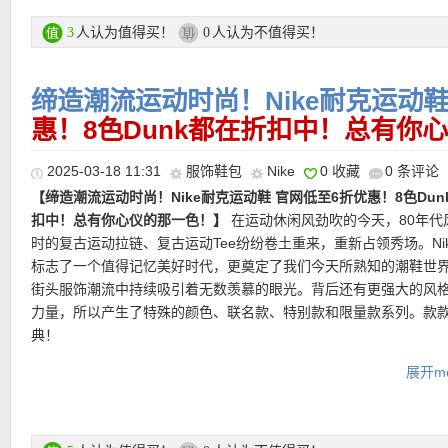
★
支付方式
：信用卡（MasterCard）、Paypal、Sofort Banking等
【Nike Sportswear Phoenix Fleece拉链抓绒卫衣 7折后仅45欧
★
运费
：满85欧免邮，不满则需7欧运费！
人认为值得买！
人认为不值得买！
3
0
的万能中间层，既能单穿轻松打造街头酷感，又能搭配各种外套羽
随性层次感。内里柔软亲肤，外层光滑顺畅，触感与视觉兼具。低
【Nike Sportswear 女款防晒夹克 7折后仅45欧！】
夏日艳阳最需
大袖袖口打造出自然的Oversize廓形，轮廓随性又有潮流态度。
款！经典黑白配色，延续Nike一贯利落直接的运动美学。UV防护属
缔造潮流运动时尚！Nike耐克运动
———–超值热门单品 精选推荐———–
轻外套的实用值拉满。轻盈面料，上身几乎没有负担。穿着体验轻
惠！8色Dunk都在折扣中！总有你
直达链接点此
身，特别适合温差天气或需要随手带一件外套的时候。宽松剪裁搭
计，当下最流行穿得刚刚好的万能外套。
2025-03-18 11:31
服饰鞋包
Nike
0 收藏
0 条评论
【Nike Air Jordan 1 Mid SE黑银配色 7折后仅104欧！】
金属未来
【缔造潮流运动时尚！Nike耐克运动鞋 官网低至6折优惠！8色Dun
到不行！在本来就很受欢迎的黑白配色中加入科幻炫银，巧糅精巧
直达链接点此
扣中！总有你心仪的那一色！】
在运动休闲风劲吹的今天，80年代
统风格，定能不负期待。光滑漆皮巧搭金属色元素细节，时尚有型
时的复古运动拉链、复古运动Tee纷纷卷土重来，重新占领秀场。Ni
过。匠心鞋款，便于搭配造型，轻松型出彩。
标志了一个值得记忆美好时代，更奠定了我们今天所熟知的潮鞋世
街头服饰潮流中持续吸引着无数羡慕的眼光。背后还有更强大的风
直达链接点此
力量，所以产生了特殊的颜色、联名款、特别款和限量款系列。款
典！
展开mo
Nike官网活动区链接点此
★
支付方式
：信用卡（MasterCard）、Paypal、Sofort Banking等