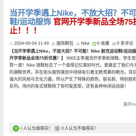
出众舒适感和耐穿性，铸就兼具复古韵味与现代风尚的非凡战靴，
驾驭不同场合。
当开学季遇上Nike，不放大招？不可能
———–超值热门单品 精选推荐———–
鞋/运动服饰
官网开学季新品全场75
直达链接点此
止！！！
【Nike 小麦色运动背包 折后仅31欧！】
好看又舒服的双肩包，背
者上课都实用！大到能装下整个世界！宽敞的主隔层还有一个额外
2024-09-04 11:49
服饰鞋包
Nike
0 收藏
0 条评论
【Nike V2K Run千禧年复古跑鞋 黑五折上折仅53欧！】
V2K的造
层隔层，可以在其中存放最大15英寸的笔记本电脑。由至少65%的
【当开学季遇上Nike，不放大招？不可能！Nike 耐克运动鞋/运动服
材自2000 年代早期的跑鞋型录(搭配耐久皮革鞋面)。厚实中底和多
纤维制成，海绵背带和背垫背起来真的超舒服的！
开学季新品全场75折优惠！】
NIKE主宰潮流开学季新球鞋，学生
节，增添复古气息。加倍缓震的鞋跟虽然造型复古，但舒适感十足
荐一波！Nike 球鞋标志了一个值得记忆美好时代，更奠定了我们今
计轻盈透气。 双密度泡绵中底带来舒适体验。半透明塑胶缀饰取材自N
直达链接点此
的潮鞋世界，并在街头服饰潮流中持续吸引着无数羡慕的眼光。背
Vomero 5经典设计。同时配备厚实后跟，到处行走都倍感舒适。
强大的风格与文化力量，所以产生了特殊的颜色、联名款、特别款
系列。场内的各式球鞋除了有时髦造型，还有各种休闲运动装！
直达链接点此
Nike官网全场75折活动链接点此
【Nike Cortez Textile芭蕾舞风阿甘鞋 75折仅74欧！】
Cortez
展开mo
传电影中出现过，它独特的设计结合了缓震功能，通过在抓地力强
更多Nike官网低至5折活动链接点此
外底和皮革鞋面之间加入一层海绵橡胶来吸收地面冲击，同时在脚
提供支撑性垫层。1972年发表的 Nike 原创款跑鞋，为 Nike 具代
★ 满100欧8折优惠，满150欧75折优惠码：
BTS24
有效期至9月5
款之一。鞋面以布面材质与麂皮设计，搭配缎面鞋带，整体提升鞋
人认为值得买！
人认为不值得买！
6
0
点！
中底采泡棉材质设计，提供舒适柔软的足感效果。橡胶外底采用人