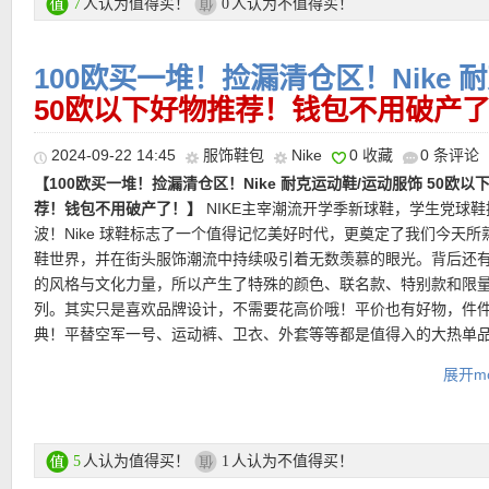
★
运费
：满85欧免邮，不满则需7欧运费！
人认为值得买！
人认为不值得买！
7
0
【Nike Air Jordan Legacy 312缓震运动鞋 6折仅83欧！】
Air Jor
Legacy 312 Low 男子运动鞋巧妙致意芝加哥区号312，旨在向迈克
的传奇致敬。巧糅 AJ3、AJ1 和 Nike Air Alpha Force 三大经典
100欧买一堆！捡漏清仓区！Nike 
———–超值热门单品 精选推荐———–
元素，浅小麦配色搭配爆裂纹设计，以酷炫混搭彰显出众风范。
50欧以下好物推荐！钱包不用破产
直达链接点此
2024-09-22 14:45
服饰鞋包
Nike
0 收藏
0 条评论
【复古轮廓与未来科技感并进！Nike Air Max Plus 3运动鞋 7折后仅
【100欧买一堆！捡漏清仓区！Nike 耐克运动鞋/运动服饰 50欧以
欧！】
采用黑色基底搭配霓虹绿色细节呈现，而覆盖于鞋面上、从
荐！钱包不用破产了！】
NIKE主宰潮流开学季新球鞋，学生党球鞋
延伸的TPU线条更以黑白渐层色增加视觉速度感，最后在改良自传统A
波！Nike 球鞋标志了一个值得记忆美好时代，更奠定了我们今天所
Max气垫大底的Tuned Air缓震系统加持下，前后脚掌都能看到半
鞋世界，并在街头服饰潮流中持续吸引着无数羡慕的眼光。背后还
构，科技感与复古轮廓并进，不论是技术或者外观都正好符合现今
的风格与文化力量，所以产生了特殊的颜色、联名款、特别款和限
场。
列。其实只是喜欢品牌设计，不需要花高价哦！平价也有好物，件
典！平替空军一号、运动裤、卫衣、外套等等都是值得入的大热单
直达链接点此
展开mo
Nike官网50欧以内清仓区链接点此
【Nike Full Force复古运动鞋 7折后仅52欧！】
最大码到40码！
★
支付方式
：信用卡（MasterCard）、Paypal、Sofort Banking等
AF1的简约设计，搭配复古缝线和学院风配色，拥抱80年代造型。
★
运费
：满85欧免邮，不满则需7欧运费！
人认为值得买！
人认为不值得买！
5
1
即止，融合讲究舒适及耐久的现代特性，让这双鞋随时随地轻便实