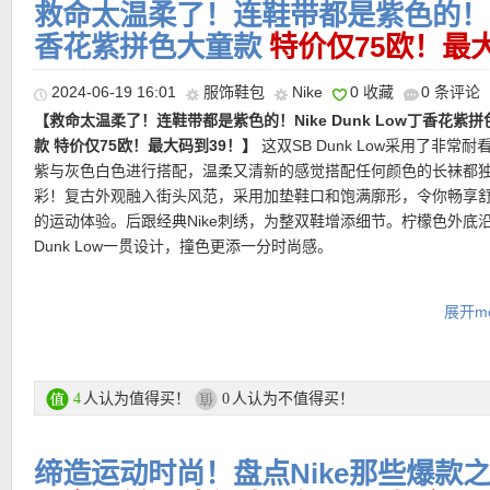
救命太温柔了！连鞋带都是紫色的！Nik
喜爱，抢手程度即使在多次补货后依旧丝毫没有退却。以百搭黑白
香花紫拼色大童款
特价仅75欧！最
鞋履的视觉配色，绒面革搭配上Dunk略带复古感的质感，绝对秋冬
【Nike Revolution 6 FlyEase大童款跑步鞋 最大码到40！5折后仅
种大衣冲锋衣的不让之选！
【Nike Court Legacy Lift小白鞋 6折后仅50欧！】
平替Air Forc
2024-06-19 16:01
服饰鞋包
Nike
0 收藏
0 条评论
欧！】
Nike Revolution 6 FlyEase轻松穿脱公路跑步童鞋采用优
【Nike Sportswear Phoenix连帽卫衣 全场75折后仅48欧！】
精
鞋！猛一眼看过去几乎没有区别，但价格只要Air Force白色的不到
【救命太温柔了！连鞋带都是紫色的！Nike Dunk Low丁香花紫
为运动员打造。Nike FlyEase技术，令鞋款便于穿脱。无论是日常
直达链接点此
触感面料，并以摩登视角重铸当代的廓形剪裁。Nike Sportswear Pho
格再升级。采用厚底中底设计，在经典好穿设计上展现前卫个性。
款 特价仅75欧！最大码到39！】
这双SB Dunk Low采用了非常耐
闲穿搭还是跑道训练，皆可为你营造舒适感受，助你以自信之势开
Fleece女子加绒运动衫，以非凡舒适感受焕新升级你的针织穿搭佳
更胜一筹的厚底设计，轻松拉长双腿，穿出好比例！
紫与灰色白色进行搭配，温柔又清新的感觉搭配任何颜色的长袜都
旅。
运动衫采用超宽松版型和加宽罗纹细节，与型格裤装组就简约而不
彩！复古外观融入街头风范，采用加垫鞋口和饱满廓形，令你畅享
型。
直达链接点此
的运动体验。后跟经典Nike刺绣，为整双鞋增添细节。柠檬色外底
直达链接点此
Dunk Low一贯设计，撞色更添一分时尚感。
直达链接点此
【Nike Pro Swoosh 不对称内衣 7折仅31欧！】
努力并非总能得偿
购买链接点此
这款不对称运动内衣，助你面对各种情境。 特色鲜明的提花肩带，
展开mo
亮点；提供中度支撑力，服贴撑托不晃动。 超弹性材质，可迅速恢
更多Nike官网热卖活动链接在此
缝入式衬垫提供稳固包覆，任你活动自如。
【Nike 运动瑜伽裤 6折后仅28欧！】
Nike Go 女子高强度包覆速
【Nike 情侣卫衣 折后仅32欧！】
Nike Solo Swoosh采用宽松设
★
支付方式
：信用卡（MasterCard）、Paypal、Sofort Banking等
袋九分紧身裤采用匠心设计，助你不断突破，畅享舒适包覆感受。
直达链接点此
人认为值得买！
人认为不值得买！
4
0
侣装，缔造自在舒适感受和休闲复古风格。袖口和下摆采用厚实弹
★
运费
：满85欧免邮，不满则需7欧运费！
打底裤采用超大徽标彰显品牌传统。InfinaLock面料时尚利落，为
计，有助稳固衣身，塑就出众质感。左侧胸部绣有单独耐克勾，塑
提供紧密贴合感和出色支撑力，令你轻松驾驭深蹲动作，不惧严苛
落外观。
缔造运动时尚！盘点Nike那些爆款
论是越野跑、健身房训练还是垫上训练，多口袋设计均可助你随身