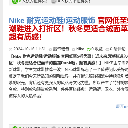
★ 全场75折优惠码：
GOBIG24
正价和特价商品都能用！最低消费5
人认为值得买！
人认为不值得买！
8
0
【Nike Air Jordan 1 Low SE大童运动鞋 7折后仅69欧！】
最大码
有效期至12月3日早上9点！
经典熊猫配色融入鞋跟薄荷绿，既融入经典又有辨识度，清新可人
★
支付方式
：信用卡（MasterCard）、Paypal、Sofort Banking等
Nike 耐克运动鞋/运动服饰
官网低至
色设计注入浓厚的大学气息，NikeAir技术提供缓震效能，鞋面混合
★
运费
：满85欧免邮，不满则需7欧运费！
成，挺身耐穿。外底橡胶提供持久抓地效能和灵活性！
潮鞋进入打折区！秋冬更适合绒面革的
超有质感！
直达链接点此
———–超值热门单品 精选推荐———–
2024-10-16 11:51
服饰鞋包
Nike
0 收藏
0 条评论
【Nike 耐克运动鞋/运动服饰 官网低至5折优惠！近未来风潮鞋进
【Nike React Vision泡棉跑鞋 黑五折上折仅73欧！】
Nike React 
区！秋冬更适合绒面革的熊猫Dunk哦，超有质感！】
NIKE主宰潮
款跑鞋的设计灵感源自梦想的超现实主义，视觉表现极为丰富细腻
【Nike Air Jordan 1 Mid樱木花道配色篮球鞋 7折仅97欧！】
随着A
新球鞋，学生党球鞋推荐一波！Nike球鞋标志了一个值得记忆美好
供舒适感和醒目的未来主义风格，如果不喜欢其他颜色过于炫目的
Jordan 1在国内火热程度的提高，中帮Mid相比于高帮款拥有更加
奠定了我们今天所熟知的潮鞋世界，并在街头服饰潮流中持续吸引
色这种低调中带着设计感的风格也许正是你的菜！采用响应灵敏的
价比，让许多球鞋爱好着倍加青睐。黑红配色已成为空中飞人的同
慕的眼光。背后还有更强大的风格与文化力量，所以产生了特殊的
柔软鞋舌，带来从脚后跟到脚趾的全天舒适感。
面采用高品质黑色与大学红皮革，搭配白色中底与红色橡胶外底，
名款、特别款和限量款系列。件件百搭经典！运动裤、卫衣、外套
经典的配色比例与材质质感。耐看中泛着亮眼细节！
值得入的大热单品！
直达链接点此
展开mo
直达链接点此
Nike官网折扣区链接点此
★
支付方式
：信用卡（MasterCard）、Paypal、Sofort Banking等