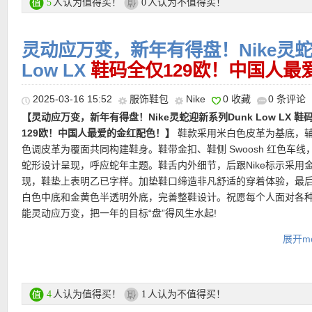
★
运费
：满85欧免邮，不满则需7欧运费！
人认为值得买！
人认为不值得买！
5
0
灵动应万变，新年有得盘！Nike灵蛇
———–超值热门单品 精选推荐———–
【Nike Apex黑色渔夫帽 7折后仅19欧！】
经几代流行文化的发展
Low LX
鞋码全仅129欧！中国人最
【Nike Sportswear Tech Fleece Windrunner女款连帽夹克 6折
夫帽如今俨然是每季必见的潮流单品之一。明星机场人头一顶！简
欧！】
Tech Fleece轻量保暖科技，穿上就是“轻”与“暖”的完美平
个性，既能遮阳又能修饰脸型，是众多潮人出街的必备之选。Nike
2025-03-16 15:52
服饰鞋包
Nike
0 收藏
0 条评论
裁修饰身形，肩部线条更利落。秋冬万能又灵活的保暖中层，既能
【Nike Low Premium低筒运动鞋 6折后仅77欧！】
一眼就是春天
渔夫帽采用柔软的斜纹布编织而成，正面饰有刺绣撞色Swoosh，呈
套，也能当通勤外搭，颜色和版型上来说实用度满分。
【Nike Initiator跑步鞋 7折后仅55欧！】
超火韩风老爹鞋，热爱街
【灵动应万变，新年有得盘！Nike灵蛇迎新系列Dunk Low LX 鞋
温柔又清新的感觉搭配任何袜子都好看！采用天然皮革与合成材质
的Nike风格。环绕式遮阳板提供全方位保护，夏日出行清新自在！
男女必收。最经典银色鞋身搭配红色勾勾，融合Pegasus的设计，
129欧！中国人最爱的金红配色！】
鞋款采用米白色皮革为基底，
计，撞色鞋面缀以几抹柔和色调，尽显休闲风范。醒目配色搭配匠
直达链接点此
网布材质，更舒适透气。搭配水平与垂直外层，重现2000年代跑鞋
色调皮革为覆面共同构建鞋身。鞋带金扣、鞋侧 Swoosh 红色车线
志，呈现新颖外观。采用加垫鞋口和饱满廓形，令你畅享舒适有型
直达链接点此
软缓震舒适支撑，轻盈又稳健，让你每一步都充满能量。经典轮廓
蛇形设计呈现，呼应蛇年主题。鞋舌内外细节，后跟Nike标示采用
验。后跟小花刺绣，为整双鞋增添可爱细节。
色，兼顾运动感与都市穿搭感。
现，鞋垫上表明乙已字样。加垫鞋口缔造非凡舒适的穿着体验，最
白色中底和金黄色半透明外底，完善整鞋设计。祝愿每个人面对各
直达链接点此
直达链接点此
能灵动应万变，把一年的目标“盘”得风生水起!
展开mo
购买链接点此
更多Nike官网特价活动链接点此
人认为值得买！
人认为不值得买！
4
1
★
支付方式
：信用卡（MasterCard）、Paypal、Sofort Banking等