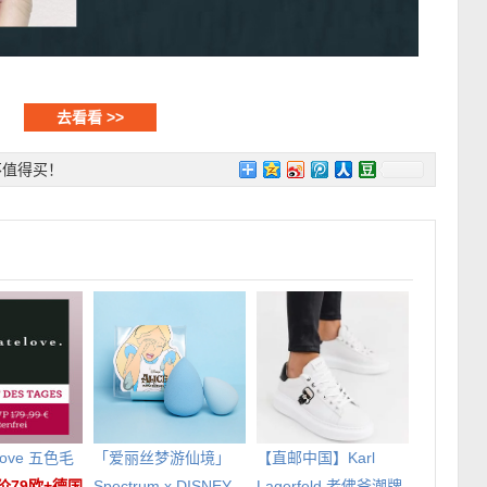
去看看 >>
不值得买！
 Love 五色毛
「爱丽丝梦游仙境」
【直邮中国】Karl
价79欧+德国
Spectrum x DISNEY
Lagerfeld 老佛爷潮牌