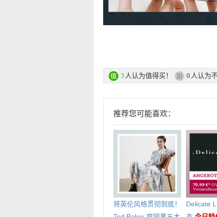
人认为值得买！
人认为
3
0
推荐您可能喜欢：
将英伦风格贯彻到底！
Delicate
Ted Baker 官网黑五大
衣
今日特