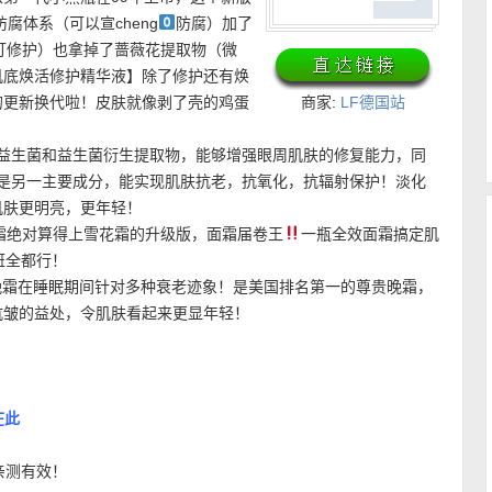
腐体系（可以宣cheng
防腐）加了
主打修护）也拿掉了蔷薇花提取物（微
肌底焕活修护精华液】除了修护还有焕
的更新换代啦！皮肤就像剥了壳的鸡蛋
商家:
LF德国站
l 添加7种益生菌和益生菌衍生提取物，能够增强眼周肌肤的修复能力，同
也是另一主要成分，能实现肌肤抗老，抗氧化，抗辐射保护！淡化
肌肤更明亮，更年轻！
塑颜三重百肽霜绝对算得上雪花霜的升级版，面霜届卷王
一瓶全效面霜搞定肌
斑全都行！
体塑颜多效晚霜在睡眠期间针对多种衰老迹象！是美国排名第一的尊贵晚霜，
抗皱的益处，令肌肤看起来更显年轻！
在此
亲测有效！