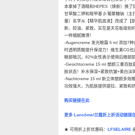
本拿掉了酒精和HEPES（焕新）换了防
甘草酸二钾和羧甲基 β-葡聚糖钠（
量）名字从【精华肌底液】改成了【
新、控油、紧致，实在是天花板级别
一样细腻嫩滑！
-Augencreme 发光眼霜 5 m
时透明质酸提升保湿力！维生素CG
眼部暗沉，82%女性表示使用后眼部
-Gesichtscreme 15 ml 
肤状态！补水保湿+紧致抗皱+美白淡
-Nachtcreme 15 ml 新立
功效强大，为肌肤提供提拉、紧致和
购买链接在此
更多 Lancôme/兰蔻折上折活动链接
★ 可用折上折优惠码：
LFSELAIRE