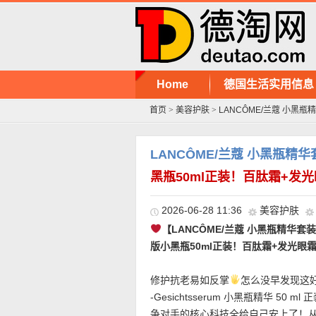
Home
德国生活实用信息
首页
>
美容护肤
>
LANCÔME/兰蔻 小黑瓶
LANCÔME/兰蔻 小黑瓶精
黑瓶50ml正装！百肽霜+发
2026-06-28 11:36
美容护肤
【LANCÔME/兰蔻 小黑瓶精华套
版小黑瓶50ml正装！百肽霜+发光眼
修护抗老易如反掌
️怎么没早发现这
-Gesichtsserum 小黑瓶精华 5
争对手的核心科技全给自己安上了！从