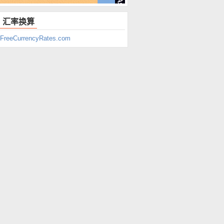
汇率换算
FreeCurrencyRates.com