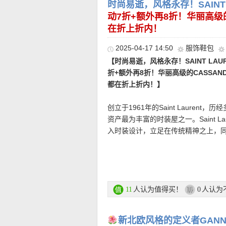
人都知道他是同类羽绒服中性能方面的佼
时尚易逝，风格永存！SAINT
直达链接点此
空logo，气场与性感兼具。搭配牛
款，DWR防泼水处理，有装饰有皮毛
动7折+额外再8折！华丽高级
型！
中，时尚街头感十足！
在折上折内！
折上折活动链接在此
直达链接点此
2025-04-17 14:50
服饰鞋包
【时尚易逝，风格永存！SAINT LA
【Lacoste 白色老爹鞋 折上折仅
★ 新用户首单折上8折优惠码：
NEU2
折+额外再8折！华丽高级的CASSA
多种材质拼接，但干净显质感。鞋面
都在折上折内！】
在视觉上增加层次，让整体不再单调
轻松脚感。平底设计搭配稳定橡胶外
创立于1961年的Saint Lauren
资产最为丰富的时装屋之一。Saint L
直达链接点此
入时装设计，立足在传统精神之上，
而丰富的灵感，充分平衡着色彩与线
追求改变服装风格，力求将时装如艺
SAINT LAURENT圣罗兰折上折活
【CANADA GOOSE Killarne
注册后就能看到超值折扣价和购买哦
人认为值得买！
人认为
11
0
欧！】
极简，却无需解释的存在感。
★ 额外再8折优惠码：
SPRING
最低消费
勾勒出干净而精致的都市线条。轻薄、
能用，有效期至4月17日！
立体剪裁，随时应对突如其来的风雨
新北欧风格的定义者GANN
• 购物金额100欧以下运费4.99欧|1