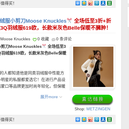
。是一眼就能认出的经典，也是每年夏
来的精致与气场。版型细节是这件西装
不值得买！
合脚型偏瘦的人群，上脚轮廓更显精巧
，穿上后自然修饰身形，也让整体轮廓
仅限新用户首单有效！
脚部线条。
前襟纽扣，既适合正式场合，也能轻松
剪刀Moose Knuckles
全场低至3折+折
Q羽绒服619欧，长款米灰色Belle保暖不臃肿！
Moose Knuckles
0 收藏
0 条评论
！
oose Knuckles
全场低至3
羽绒服619欧，长款米灰色Belle保暖
4天内免费退货~
/ American Express)、Paypal、转
”的人都知道他是同类羽绒服中性能方
 折上折仅59欧，原价95欧！】
男女同
多明星的私服都爱选它！在进行产品设
无论日常还是通勤，都能轻松融入各种
鹅蒙口等品牌更加时尚年轻化，但保暖
不松，恰到好处地展现身形比例。细腻
毛毛和小毛球同样有着自己的高标
品推荐———–
展开more
，同时保持良好的舒适度。既有运动基
！等真正入冬再买就不是这个价了，早
Shop:
METZINGEN
OUTLET
ion远征羽绒服夹克 折上折直降829欧！】
不值得买！
超经典 Expedition Parka 是品牌最