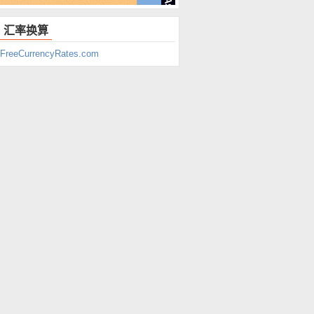
汇率换算
FreeCurrencyRates.com