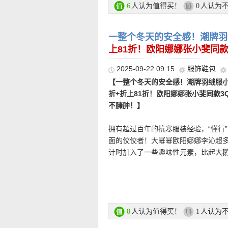
因为线条足够干净，反而显得更高级
西装的严肃感，却保留了利落剪裁带
人认为值得买！
人认为
6
0
天都不会过时的存在。窄版设计更适
的重点。强化肩部设计让肩线更挺拔
★ 新用户首单折上81折优惠码：
NEU
利落，也更容易穿出一种轻盈干净的
更有精神；翻领设计经典耐看，搭配
一整个冬天的安全感！潮牌羽绒服小
融入日常穿搭。
直达链接点此
上81折！欧阳娜娜张小斐同款3
直达链接点此
2025-09-22 09:15
服饰鞋包
注册后就能看到超值折扣价和购买哦
【一整个冬天的安全感！潮牌羽绒服小剪刀M
折+折上81折！欧阳娜娜张小斐同款3Q
不臃肿！】
• 购物金额100欧以下运费4.99欧|1
• 支付方式: 信用卡(Visa / MasterCard 
拥有超过百年的抗寒服装经验，“懂行
账、货到付款等。
【Lacoste 海军蓝POLO短袖衫
面的佼佼者！大幂幂欧阳娜娜李沁超
款！深蓝色调介于正式与休闲之间，
计时加入了一些趣味性元素，比起大
场景。修身版型贴合身体线条，不宽
程度丝毫不输哦~帽子上搭配的标志性
———–精选单
透气的珠地织法，让面料更有结构感
准，均使用养殖的蓝狐或蓝霜狐皮毛
因，又不失精致感。
买早享受！
【CANADA GOOSE Expedit
直达链接点此
折上折活动链接在此
人认为值得买！
人认为
8
1
最火的一只“大鹅”！Canada Goose 旗下