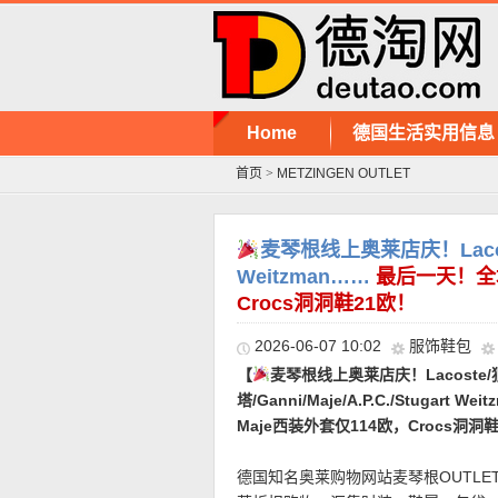
Home
德国生活实用信息
首页
>
METZINGEN OUTLET
麦琴根线上奥莱店庆！Lacoste/
Weitzman……
最后一天！全场
Crocs洞洞鞋21欧！
2026-06-07 10:02
服饰鞋包
【
麦琴根线上奥莱店庆！Lacoste/
塔/Ganni/Maje/A.P.C./Stugar
Maje西装外套仅114欧，Crocs洞洞
德国知名奥莱购物网站麦琴根OUTLE