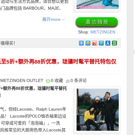
、运动与生活方式品牌，适合想以更划
牌包括 BARBOUR、MAJE、
T WEITZMAN 等，从法式通勤、度假裙
展开more
机会淘到不错折扣。
Shop:
METZINGEN
接在此
OUTLET
不值得买！
最低消费！显示’BIRTHDAY’的商品可
至5折+额外再88折优惠，珑骧时髦平替托特包仅
！
！
METZINGEN OUTLET
0 收藏
0 条评论
5折+额外再88折优惠，珑骧时髦平替托
4天内免费退货~
】
/ American Express)、Paypal、转
Lacoste、Ralph Lauren年
！ Lacoste的POLO恤衣袖束边设
的话，可穿成可爱的「泡泡袖」，一洗
品推荐———–
格常见的大胆用色带入Lacoste其