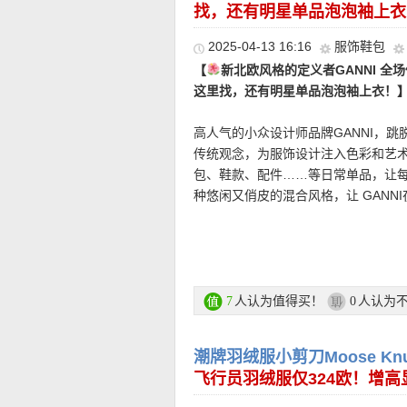
靠的通勤外套穿着。
找，还有明星单品泡泡袖上衣
• 支付方式: 信用卡(Visa / MasterCard 
账、货到付款等。
2025-04-13 16:16
服饰鞋包
直达链接点此
【
新北欧风格的定义者GANNI 全
这里找，还有明星单品泡泡袖上衣！
【LACOSTE 法网系列托特包 折
———–精选单
注册后就能看到超值折扣价和购买哦
Lacostex Roland Garros
高人气的小众设计师品牌GANNI，
清爽气质结合。条纹设计让包身看起
传统观念，为服饰设计注入色彩和艺
日看台与法式学院风的轻盈氛围。相
【MOOSE KNUCKLES Debbie
包、鞋款、配件……等日常单品，让
• 购物金额100欧以下运费4.99欧|1
乐部感，不会过于正式，却能让简单
欧，原价995欧！】
技术面料防御冰
种悠闲又俏皮的混合风格，让 GANN
• 支付方式: 信用卡(Visa / MasterCard 
与绒球设计增添独特个性，衣袖嵌有
空白，低于奢侈品牌但高于快时尚的
账、货到付款等。
直达链接点此
艺。修身版型尽显利落姿态，黑色狐
【BIRKENSTOCK Boston L
费者！如果你有自己的穿搭腔调，不盲
日常场景，轻松掌握寒冬温暖时尚氛
欧！】
黑色皮革与包头轮廓，则让它
髦感。鞋面采用高品质真皮，带来更
GANNI折上折活动链接在此
———–精选单
直达链接点此
鞋的随意感，皮革材质让整体气质瞬
人认为值得买！
人认为
7
0
【MOOSE KNUCKLES Belle
的静奢穿搭语境。
★ 额外再8折优惠码：
SPRING
最低消费
欧！】
冬天刮大风大雪的时候就很需
能用，有效期至4月17日！
满的安全感。Belle羽绒服填充了轻
【SAINT LAURENT OPYUM凉
直达链接点此
潮牌羽绒服小剪刀Moose Knu
天气。其时尚的米灰色设计比起黑色
棕色皮革匠心打造，散发优雅气质。
飞行员羽绒服仅324欧！增高
帽和合身的廓形既舒适又精致。耐用
气息，既舒适又充满魅力。圣罗兰经典Cas