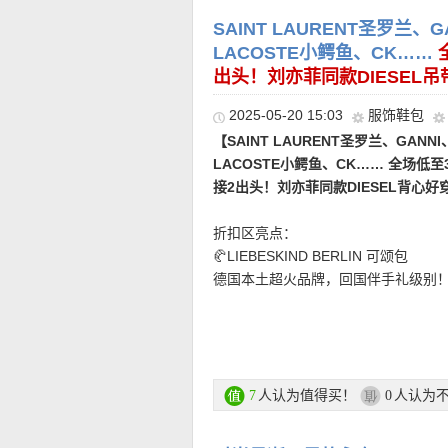
值得入手的外套款式之一。因为无敌
★ 新用户首单折上81折优惠码：
NEU
纷纷穿上身，是冬日里品牌标识度最
SAINT LAURENT圣罗兰、GA
级棒，抗风又暖和，零下20度也没在
LACOSTE小鳄鱼、CK……
片！
出头！刘亦菲同款DIESEL
2025-05-20 15:03
服饰鞋包
直达链接点此
注册后就能看到超值折扣价和购买哦
【SAINT LAURENT圣罗兰、GANNI、
LACOSTE小鳄鱼、CK…… 全场低
接2出头！刘亦菲同款DIESEL背心好
• 购物金额100欧以下运费4.99欧|1
• 支付方式: 信用卡(Visa / MasterCard 
折扣区亮点：
账、货到付款等。
🥐LIEBESKIND BERLIN 可颂包
【ZIMMERMANN Ottie亚麻印
德国本土超火品牌，回国伴手礼级别！平
100%亚麻面料印上精致印花，将自
十足。细腻小牛皮+精致压褶+法式轮
氛围融合在一起，轻盈却很有存在感
———–精选单
就是电影女主感！
不会过分贴身，而是保留一种松弛自然
【BIRKENSTOCK Arizona海
MOOSE KNUCKLES 小剪刀羽绒
提升穿着舒适度。长袖设计配合弹性
欧！】
海军蓝比黑色更轻盈，比浅色
细节控福音！肩袖小剪刀logo帅得
袖口位置，营造更自然的度假廓形。
【MOOSE KNUCKLES 3Q LD
质，兼顾亲肤、耐磨与好打理的特性
直接比秋冬便宜了三位数！他真的，
人认为值得买！
人认为
7
0
欧！】
超多明星同款，驼色更是张小
鞋在日常生活里更加实穿，不用小心
DIESEL 刘亦菲同款背心
直达链接点此
一，有“行走的小火炉”之称！拥有超过
Hello各位刘亦菲们，原来女神级别