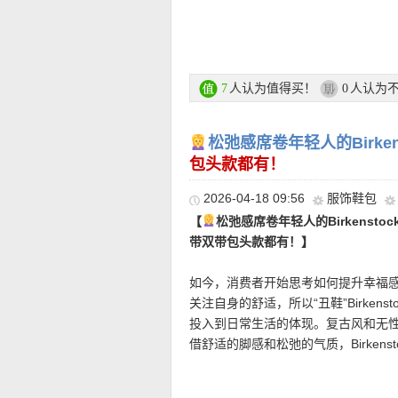
他单品当中，却注入更多的时装特质，好
Sized大轮廓，以及不对称解构设计
【STUART WEITZMAN 小香风
加上高品质光面真皮，呈现出精致又
折上折活动链接在此
真皮材质，触感细腻，视觉上也更显
人认为值得买！
人认为
7
0
层次，却不会过分张扬；圆头设计削
★ 全场折上88折优惠码：
NEU26
仅
轻盈透气，穿脱方便，也比包脚高跟
松弛感席卷年轻人的Birken
注册后就能看到超值折扣价和购买哦
直达链接点此
包头款都有！
2026-04-18 09:56
服饰鞋包
• 购物金额100欧以下运费4.99欧|1
【
松弛感席卷年轻人的Birkensto
• 支付方式: 信用卡(Visa / MasterCard 
带双带包头款都有！】
账、货到付款等。
如今，消费者开始思考如何提升幸福
关注自身的舒适，所以“丑鞋”Birken
———–精选单
投入到日常生活的体现。复古风和无性别趋
借舒适的脚感和松弛的气质，Birken
后的科学原理与底部技术的探索从来
【Lacoste Shopper托特包 折
要来自欧洲的供应商，许多原料如软