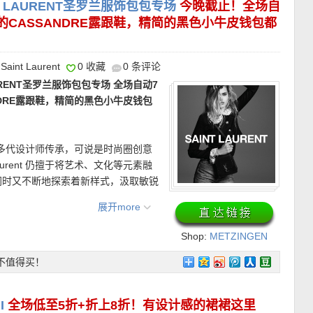
佼者！80/20鸭绒填充，修身短
 LAURENT圣罗兰服饰包包专场
今晚截止！全场自
仔裤或西装裤都超有态度，打造出圈造
的可拆卸兜帽。长度适中，宽松度适
的CASSANDRE露跟鞋，精简的黑色小牛皮钱包都
Saint Laurent
0 收藏
0 条评论
URENT圣罗兰服饰包包专场 全场自动7
76欧，原价160欧！】
同样是热门款，
025
最低消费50欧！限时有效！
NDRE露跟鞋，精简的黑色小牛皮钱包
细致的穿孔设计，不仅提升透气性，也
。鞋口加厚填充，长时间行走也能保持
底，让每一步都更自然。
t，历经多代设计师传承，可说是时尚圈创意
aurent 仍擅于将艺术、文化等元素融
同时又不断地探索着新样式，汲取敏锐
条，赋予高级时装以时代的意义，不断
展开more
术品般地呈现。
Shop:
METZINGEN
动链接在此
OUTLET
y轻量夹克 折上折仅365欧，原价694
！
不值得买！
采用轻盈顺滑的面料，触感干爽利落，
99欧！显示’Spring Days’的商品才
舒适，穿上即有“无感”体验。一体式
，低调但足够实用，在换季时可作为可
I
全场低至5折+折上8折！有设计感的裙裙这里
4天内免费退货~