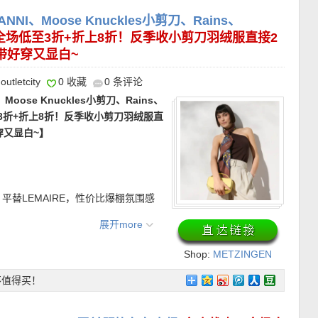
的时尚感和保暖性能使得各路潮人明星
仅限新用户首单有效！
高最有时尚触感的选择哦！保暖程度超
NNI、Moose Knuckles小剪刀、Rains、
怕的！年关将至，红色在雪地拍照巨出
全场低至3折+折上8折！反季收小剪刀羽绒服直接2
吊带好穿又显白~
outletcity
0 收藏
0 条评论
！
Moose Knuckles小剪刀、Rains、
至3折+折上8折！反季收小剪刀羽绒服直
穿又显白~】
4天内免费退货~
/ American Express)、Paypal、转
花裙 折上折仅404欧，原价850欧！】
替LEMAIRE，性价比爆棚氛围感
然材质的清爽质感与品牌标志性的度假
廓，容量够大通勤也能气质出街，挎上
。亚麻面料自带透气与肌理感，穿上后
品推荐———–
展开more
的轮廓。内里采用100% 棉质衬里，
军蓝双带拖鞋 折上折仅63欧，原价90
服
袖口，既有柔和的蓬松感，也方便调节
Shop:
METZINGEN
更耐看。鞋面采用品牌标志性的合成材
刚刚好，轻量保暖＋城市机能风，反季入
OUTLET
S驼色羽绒服 折上折仅619欧，原价1095
。既保留了简洁利落的外观，也让这双
我哭死！
不值得买！
斐的机场街拍款。他家最保暖的款式之
翼翼，反而更适合频繁出场。
百年的抗寒服装之意经验，“懂行”的
肤色也有小心机。玫红色底色结合金属镂