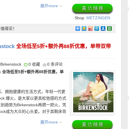
比是用上了近来最受欢迎的Over-
展开more
，都让造型本身潮味十足。
高跟凉鞋 折上折仅196欧！】
双色设计
Shop:
METZINGEN
不失日常实穿度的优雅气质。鞋面采用
OUTLET
高级。双色拼接让整体比基础纯色更有
不值得买！
弱了高跟鞋常见的攻击感，后空跟廓形
限新用户首单有效！最低消费49欧！
鞋多了一点松弛感。
stock
全场低至5折+额外再88折优惠，单带双带
！
Birkenstock
0 收藏
0 条评论
4天内免费退货~
ck 全场低至5折+额外再88折优惠，单
/ American Express)、Paypal、转
感、拥抱健康的生活方式，年轻一代更
stock 爆火，是大家以更具松弛感的方式
品推荐———–
势为Birkenstock再燃一把火，凭
stock成为大众的心头爱。对于其鞋床背
没有停止过。该品牌的材料和零部件主
展开more
上折仅68欧！】
幻视珑骧，设计更简约不
木、乳胶、黄麻和麂皮等均为纯天然来