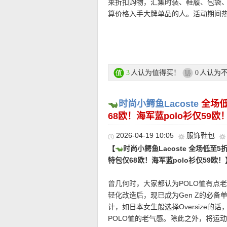
莱折扣购物，汇集时装、鞋履、包袋
算价格入手大牌单品的人。活动期间热门品
A.P.C.、ZIMMERMANN、STUAR
装，到经典外套、设计师鞋履，都有
OUTLETCITY 麦琴根折上折活动链
人认为值得买！
人认为
3
0
★ 全场折上86折优惠码：
BDAY14
无
以直接折上折！有效期至6月7日！
时尚小鳄鱼Lacoste
全场低
68欧！海军蓝polo衫仅59欧
注册后就能看到超值折扣价和购买哦
2026-04-19 10:05
服饰鞋包
【
时尚小鳄鱼Lacoste 全场低至
• 购物金额100欧以下运费4.99欧|1
特包仅68欧！海军蓝polo衫仅59欧！
• 支付方式: 信用卡(Visa / MasterCard 
账、货到付款等。
曾几何时，大家都认为POLO恤有点老气，但经
轻化改造后，现已成为Gen Z的必备单品
计，如日本女生般选择Oversize
———–精选单
POLO恤的老气感。除此之外，将运动风