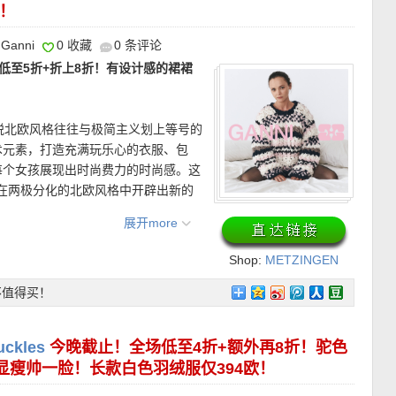
！
/ American Express)、Paypal、转
Ganni
0 收藏
0 条评论
场低至5折+折上8折！有设计感的裙裙
】
上折仅55欧，原价120欧！】
来自
品推荐———–
！
联名系列，品牌标志性的法式运动感与网球赛事的
跳脱北欧风格往往与极简主义划上等号的
来更有节奏感，也呼应了网球场边、夏
术元素，打造充满玩乐心的衣服、包
比普通纯色托特包，它多了一点运动俱
 Bomber飞行员羽绒夹克 折上折仅237
每个女孩展现出时尚费力的时尚感。这
4天内免费退货~
穿搭显得更完整。
雪天气，轻松诠释酷飒冬日格调。毛领
I在两极分化的北欧风格中开辟出新的
/ American Express)、Paypal、转
实心金属徽标，尽显品牌经典特色工
定价迅速吸引了一群追求品质的年轻消
毛温暖中增添酷飒；驼色配色适配各种
黑色包头拖鞋 折上折仅104欧，原价150
展开more
从快时尚，不妨来GANNI看看！
围。
比普通拖鞋多了一层更成熟更高级的时
Shop:
METZINGEN
自然细腻的纹理与光泽。不同于休闲拖
品推荐———–
OUTLET
间更稳、更贵，也更适合融入当下流行
不值得买！
长款羽绒服 折上折仅362欧，原价895
99欧！显示’Spring Days’的商品才
要这种从头裹到脚的长款羽绒服提供满
质羽绒，保暖性极佳，非常适合抵御寒冷
鞋 折上折仅643欧，原价1150欧！】
以
ckles
今晚截止！全场低至4折+额外再8折！驼色
降低了更多视觉的沉重感，可调节的风
亮面皮革映照光影，时尚设计注入时尚
显瘦帅一脸！长款白色羽绒服仅394欧！
的面料和拉链口袋等实用功能，是冬季
sandre Logo后跟和方形鞋头设