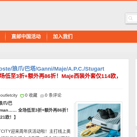
直邮中国活动
加入我们
狼爪/巴塔/Ganni/Maje/A.P.C./Stugart
低至3折+额外再86折！Maje西装外套仅114欧，
outletcity
0 收藏
0 条评论
狼爪/巴
t Weitzman…… 全场低至3折+额外再86折！
鞋21欧！】
TCITY迎来周年庆活动啦！主打线上奥