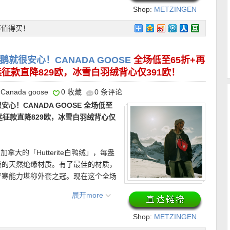
既稳重，又能为整体造型增加存在感。
。
Shop:
METZINGEN
挺括，同时兼顾实用性。不娇气，更适
OUTLET
松容纳日常随身物品。双提手结构，肩
不值得买！
场景。
限新用户首单有效！最低消费49欧！
就很安心！CANADA GOOSE
全场低至65折+再
招牌远征款直降829欧，冰雪白羽绒背心仅391欧！
！
Canada goose
0 收藏
0 条评论
！CANADA GOOSE 全场低至
4天内免费退货~
n招牌远征款直降829欧，冰雪白羽绒背心仅
/ American Express)、Paypal、转
加拿大的「Hutterite白鸭绒」，每盎
级的天然绝缘材质。有了最佳的材质，
品推荐———–
严寒能力堪称外套之冠。现在这个全场
、冲锋衣和羽绒背心都有！好的羽绒服
展开more
软木拖鞋 折上折仅63欧！】
玫瑰金色调，
14欧，原价355欧！】
西装不一定只能
Shop:
METZINGEN
 标志性的夹趾设计，没有多余装饰，却
西装用更柔和明亮的色调，削弱了传统
OUTLET