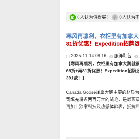
容易撞包！酒红色调自带情绪张力。
源，足底、足弓都符合人体工学原理
表面带有细腻纹理的材质，让包型更
合高频通勤使用。宽敞内部空间，轻
Birkenstock 折上折活动链接在此
人认为值得买！
人认为
6
0
背或手提都自然顺手，适配不同出行
★ 全场折上88折优惠码：
NEU26
仅
寒风再凛冽，衣柜里有加拿大鹅
直达链接点此
81折优惠！Expedition
注册后就能看到超值折扣价和购买哦
2025-11-14 08:16
服饰鞋包
【寒风再凛冽，衣柜里有加拿大鹅就很安心
• 购物金额100欧以下运费4.99欧|1
65折+再81折优惠！Expeditio
• 支付方式: 信用卡(Visa / MasterCard 
391欧！】
账、货到付款等。
Canada Goose加拿大鹅主要的材质为
司填充将近两百万丝的绒毛，是最顶
———–精选单
再加上独家科技及热感体验表，抵抗
折上折活动，即买即穿！热门远征款
穿个十年也没问题！爱意常伴身边！
【BIRKENSTOCK Gizeh单带
【MAJE 休闲黄色西装 折上折仅1
低调闪耀刚刚好。BIRKENSTOCK
是黑、灰、藏蓝。MAJE这款浅黄色
折上折活动链接在此