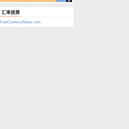
汇率换算
FreeCurrencyRates.com