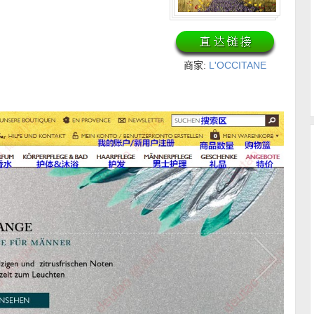
商家:
L'OCCITANE