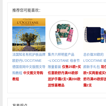
推荐您可能喜欢：
法国知名有机护肤品牌
集齐六样明星产品
总价值30欧的
欧舒丹L’OCCITANE
~L’OCCITANE 母亲节
L’OCCITANE
德国官网中文版图文导
限量套装
仅售25欧+买
颜新手礼包
现
购教程
中文图文导购
任意欧舒丹满45欧即
欧+买两套或买
教程
送护手霜2支+满200欧
舒丹满45欧即
送惊喜赠品
霜2支
发表观点