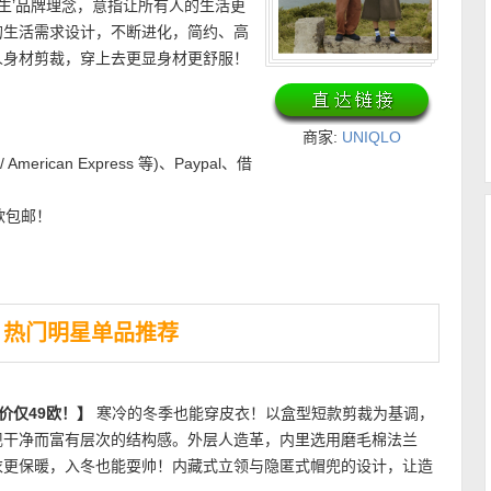
服适人生’品牌理念，意指让所有人的生活更
的生活需求设计，不断进化，简约、高
人身材剪裁，穿上去更显身材更舒服！
商家:
UNIQLO
 / American Express 等)、Paypal、借
欧包邮！
热门明星单品推荐
特价仅49欧！】
寒冷的冬季也能穿皮衣！以盒型短款剪裁为基调，
现干净而富有层次的结构感。外层人造革，内里选用磨毛棉法兰
衣更保暖，入冬也能耍帅！内藏式立领与隐匿式帽兜的设计，让造