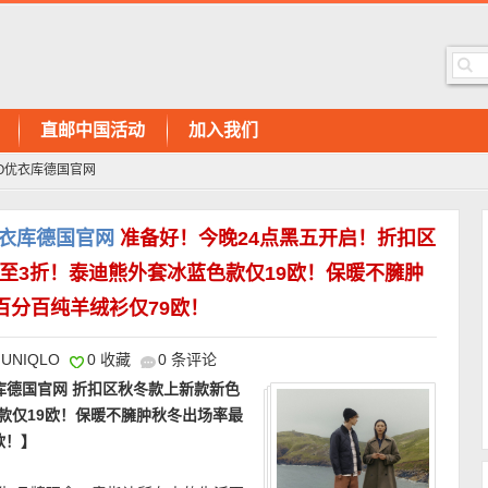
直邮中国活动
加入我们
LO优衣库德国官网
优衣库德国官网
准备好！今晚24点黑五开启！折扣区
至3折！泰迪熊外套冰蓝色款仅19欧！保暖不臃肿
百分百纯羊绒衫仅79欧！
UNIQLO
0 收藏
0 条评论
衣库德国官网 折扣区秋冬款上新款新色
款仅19欧！保暖不臃肿秋冬出场率最
欧！】