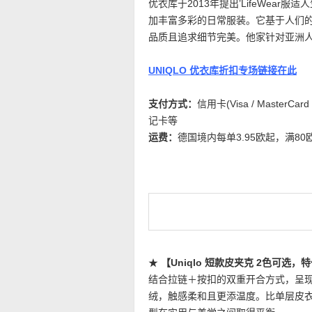
优衣库于2013年提出’LifeWear
加丰富多彩的日常服装。它基于人们
品质且追求细节完美。他家针对亚洲
UNIQLO 优衣库折扣专场链接在此
支付方式：
信用卡(Visa / MasterCard
记卡等
运费：
德国境内每单3.95欧起，满80
★
【Uniqlo 短款皮夹克 2色可选，
结合拉链＋按扣的双重开合方式，呈
绒，触感柔和且更添温度。比单层皮