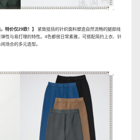
色可选，特价仅29欧！】
紧致挺括的针织面料塑造自然流畅的腿部线
有弹性与易打理的特性。4色都很日常素雅，可搭配简约上衣、针
休闲场合的多元造型。