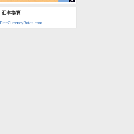
汇率换算
FreeCurrencyRates.com