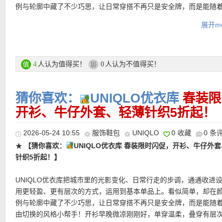
例与轮廓中藏了不少巧思，让日常穿搭不再只是安全牌，而是能随
由切换的风格小帮手！从剪裁线条到材质选择，都更精准地回应现
展开mo
既要舒服、好活动，也要有型、有记忆点。机能休闲与经典洗链不
阳刚与柔美也不需要二选一，而是在同一套穿搭里自然并存。
UNIQLO 优衣库折扣专场链接在此
人认为值得买！
人认为不值得买！
4
0
支付方式：
信用卡(Visa / MasterCard / American Express 等)、P
猜你喜欢：
️UNIQLO优衣库
春装限
记卡等
运费：
开衫、牛仔外套、轻薄针织5折起！
德国境内每单3.95欧起，满80欧包邮！
2026-05-24 10:55
服饰鞋包
UNIQLO
0 收藏
0 条
★
【猜你喜欢：
️UNIQLO优衣库 春装限时闪促，开衫、牛仔外
针织5折起！】
热门明星单品推荐
UNIQLO优衣库把城市里的光影变化、日常行走的步调，通通收进
用更轻盈、更有层次的方式，运用到基本单品上。看似简单，却在
★
【UNIQLO 长款牛津衬衫 特价仅12欧！原价仅49欧！】
有立体
例与轮廓中藏了不少巧思，让日常穿搭不再只是安全牌，而是能随
廓，保留了经典衬衫的理性线条，又通过立体感十足的廓形，让整
由切换的风格小帮手！开衫早晚微凉刚刚好，单穿温柔，叠穿有层
配可能。开放式领口让整件单品少了一点拘谨，多了一点随性。既