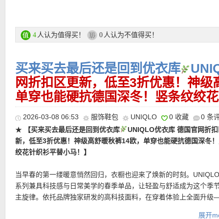
即可轻松打造贴合潮流的造型，完美演绎本季时尚精神。
但细节一看就很有品味。
优衣库×BABYMONSTER联名系列在此
直达链接在此
人认为值得买！
人认为不值得买！
4
0
支付方式：
信用卡(Visa / MasterCard / American Express 等)、P
记卡等
买来买去最后还是回到优衣库
UN
运费：
德国境内每单3.95欧起，满80欧包邮！
网折扣区更新，低至3折优惠！神级
单穿也能硬抗德国深冬！竖条纹绞花
2026-03-08 06:53
服饰鞋包
UNIQLO
0 收藏
0 条
★
【买来买去最后还是回到优衣库
UNIQLO优衣库 德国官网折
新，低至3折优惠！神级高舒暖秋裤14欧，单穿也能硬抗德国深冬
绞花针织衫平替小马！】
当早春的第一缕暖意悄然回归，衣橱也迎来了焕新的时刻。UNIQLO
系列兼具科技感与日常美学的春季单品，让轻盈与舒适成为这个季
主旋律。依托品牌独家研发的高科技面料，在穿着体验上全面升级
更加轻薄柔软、亲肤透气，同时兼顾适度保暖，在早晚寒冷与白天
展开mo