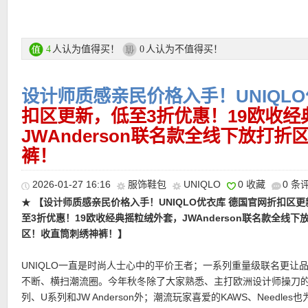
季温差之间，提供恰到好处的舒适感。无论是通勤出行还是周末漫
带来轻盈自在的穿着体验。持续优化剪裁结构，一贯的简约耐看与
搭，更贴合亚洲人体型。利落流畅的线条不仅提升整体比例，也让
更加自然得体。无论单穿还是叠搭，都能轻松塑造干净利落的春日
人认为值得买！
人认为不值得买！
4
0
★
【UNIQLO 羊绒针织开衫 特价仅69欧！原价109欧！】
干净利
领，没有多余修饰，却也因此更显耐看。恰到好处的短款长度，搭
UNIQLO 优衣库折扣专场链接在此
裤、半裙或连衣裙，都能自然抬高腰线，让整体比例看起来更轻盈
设计师质感亲民价格入手！UNIQL
落，也更符合当下流行的极简短上衣逻辑。羊绒独有的绒感，让整
支付方式：
扣区更新，低至3折优惠！19欧收经
信用卡(Visa / MasterCard / American Express 等)、P
着一种柔雾般的视觉氛围。可手洗设计，给高质感更多日常可能
记卡等
JWAnderson联名款全线下放打
运费：
德国境内每单3.95欧起，满80欧包邮！
裤！
直达链接在此
★
2026-01-27 16:16
【UNIQLO 宽腿卫裤 多色可选，限时特价仅34欧！】
服饰鞋包
UNIQLO
0 收藏
将卫裤的
0 条
长裤的利落线条结合在一起，既有居家般的自在，也有可以直接出
★
【设计师质感亲民价格入手！UNIQLO优衣库 德国官网折扣区更
热门明星单品推荐
面。高腰设计拉长比例，宽松直筒剪裁带来充足的空气感，面料外
至3折优惠！19欧收经典摇粒绒外套，JWAnderson联名款全线下
爽平整的质感；内侧则触感顺滑，贴身穿着柔软舒适。67%聚酯纤维
区！收直筒刺绣神裤！】
棉的组合，适合日常高频穿着。
★
【UNIQLO 竖条纹绞花针织衫 5色可选，特价仅19欧！】
在轻盈
UNIQLO一直是时尚人士心中的平价王者；一系列重量级联名更让
直达链接在此
并存的春日衣橱中，一件细节考究的针织衫往往能成为造型的核心
不断、横扫潮流圈。今年秋冬除了大家熟悉、主打欧洲设计师操刀的
织为衣身注入立体层次，在简洁轮廓之上增添一份低调精致。面料
列、U系列和JW Anderson外；潮流玩家喜爱的KAWS、Needles