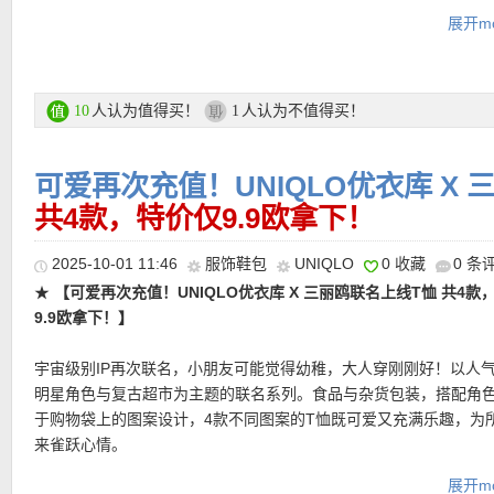
术、文化、人物穿在身上。也有机会靠着一种更年轻的方式追求个
109欧！】
Anderson 的「英伦田野笔记」从灯芯绒拼接的barn jack
随放。轻松搭配羽绒服、高领毛衣或牛仔外套，既实用又有都市感
展开mo
价值。众多话题联名UT，不论大人或小孩皆可搭配，四季不退流行
★
【Uniqlo HEATTECH Ultra Warm高舒暖系列保暖内衣 黑五特
开，并在细节上加入可拆式格纹帽，实用又带点学院气息。高性能
夏日穿搭必备经典。也可以全家大小一起穿上亲子装，增添活泼氛
欧！】
UNIQLO 的HEATTECH的发热原理是由纤维吸收人体所散
充，轻盈却超暖。表层自带防泼水涂层，小雨天气无压力。通勤、
直达链接在此
水蒸气后将其转换为热能，而使衣服温暖，提供蓄热的效果。除此
街拍，一件搞定温度与时髦度！
UNIQLO 优衣库折扣专场链接在此
人认为值得买！
人认为不值得买！
10
1
于所使用的材质以及比例不同，也有更多不同的效果。上表所列的
汗速干、排除多余空气、高伸缩性、防静电、除臭、防菌除臭、保
直达链接在此
支付方式：
信用卡(Visa / MasterCard / American Express 等)、P
舒适及不易变形等。刷毛的材质能够有效达到保暖与抗静电的功能
可爱再次充值！UNIQLO优衣库 X
记卡等
★
【Uniqlo BLOCKTECH Relaxed Fit风衣外套 特价仅59欧！】
层加厚的超极暖发热衣，帮助抵抗霸王级寒流也不怕。穿在里面加
运费：
共4款，特价仅9.9欧拿下！
德国境内每单3.95欧起，满80欧包邮！
质，美型时尚。采用三层面料结构：防泼水表层，轻度雨水瞬间滑
者加绒卫衣，然后外面穿羽绒服，德国的深冬基本能应付过去！
防水中层，提升穿着舒适度。柔软内里，保证长时间穿着依旧透气
2025-10-01 11:46
服饰鞋包
UNIQLO
0 收藏
0 条
款有种随性廓形的美感，内置帽兜，防风又便于叠穿。
直达链接在此
★
【可爱再次充值！UNIQLO优衣库 X 三丽鸥联名上线T恤 共4款
9.9欧拿下！】
直达链接在此
热门明星单品推荐
宇宙级别IP再次联名，小朋友可能觉得幼稚，大人穿刚刚好！以人
明星角色与复古超市为主题的联名系列。食品与杂货包装，搭配角
★
【Uniqlo x Sanrio三丽欧童装联名款UT 特价仅12欧！】
把库洛
★
【Uniqlo 泡泡玛特联名款UT拉链卫衣灰色 特价仅9.90欧！】
“
于购物袋上的图案设计，4款不同图案的T恤既可爱又充满乐趣，为
境穿身上！与备受许多代粉丝喜爱的三丽鸥人气角色推出的联乘系
精”拉布布，童趣与暗黑感并存的小淘气。现在不仅能收藏、还能穿
★
【Uniqlo BLOCKTECH Relaxed Fit风衣外套 特价仅79欧！】
来雀跃心情。
来自Dream主题，配色是治愈的马卡龙色系，温柔到不行。无论是
冒险。虽然是大热ip，但是这款不算优衣库大热的UT，穿的人少出
质，美型时尚。采用三层面料结构：防泼水表层，轻度雨水瞬间滑
还是宅家穿，都能带来满满氛围感。搭牛仔裤、短裙，甚至叠穿外
撞款哦！Oversized版型随便搭条工装裤、阔腿裤，潮酷松弛感满格。
展开mo
防水中层，提升穿着舒适度。柔软内里，保证长时间穿着依旧透气