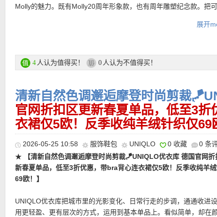
欧！】
出门不用穿内衣，自带支撑的极简短款背心。外观简洁清爽，3
Molly的魅力。既有Molly20周年形象款，也有周年雕塑纪念款。把
环绕式支撑设计，能够自然贴合身体曲线，带来稳定而不紧绷的穿
术与想像力，一起穿上身。纪念意义非凡！
级后的轻薄杯垫，让胸型呈现更柔和、自然、平整的状态，避免厚
展开mo
让外搭衬衫、西装或针织开衫时更加干净利落。
购买链接在此
直达链接在此
支付方式：
信用卡(Visa / MasterCard / American Express 等)、P
人认为值得买！
人认为不值得买！
4
0
记卡等
运费：
德国境内每单3.95欧起，满80欧包邮！
清新自然色调邂逅摩登时尚剪裁🪁UN
官网折扣区更新春夏单品，低至3折优
衣裙仅5欧！反季收纯羊绒针织仅69
2026-05-25 10:58
服饰鞋包
UNIQLO
0 收藏
0 条
★
【清新自然色调邂逅摩登时尚剪裁🪁UNIQLO优衣库 德国官网
新春夏单品，低至3折优惠，带bra背心连衣裙仅5欧！反季收纯羊
69欧！】
UNIQLO优衣库把城市里的光影变化、日常行走的步调，通通收进
用更轻盈、更有层次的方式，运用到基本单品上。看似简单，却在