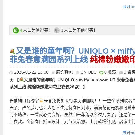
刷毛处理，触感柔软亲肤。设计上采用圆领搭配微宽松轮廓，线条
造出高端街头支线，一推出就掀起抢购热。场内热门的联名系列，
展开mo
拘束，带来轻松随性的时髦氛围。
裁、经典配色、克制细节，让日常穿搭拥有设计师的分寸感。
★
【UNIQLO 无袖牛仔连衣裙 限时闪促仅69欧，原价99欧！】
结
直达链接在此
的丹宁面料，极简设计，不容易过时。法式轻松利落的风格：V领设
UNIQLO 优衣库折扣专场链接在此
颈部线条，腰身处的结构拼接让版型更挺括，上身自然显精神。短
人认为值得买！
人认为不值得买！
4
1
袖廓形，清爽又不拖沓。早晚微凉时外搭针织开衫、牛仔外套或风
支付方式：
信用卡(Visa / MasterCard / American Express 等)、P
全不违和。
记卡等
又是谁的童年啊？UNIQLO × miffy i
运费：
德国境内每单3.95欧起，满80欧包邮！
直达链接在此
菲兔春意满园系列上线
纯棉粉嫩嫩印
2026-01-22 13:00
服饰鞋包
UNIQLO
0 收藏
0 条
★
【
又是谁的童年啊？UNIQLO × miffy in bloom UT 米菲兔
热门明星单品推荐
系列上线 纯棉粉嫩嫩印花卫衣仅29欧！】
长袖袖口有绣字
米菲兔粉加入行事历谁懂啊！！一整个系列联名
★
【UNIQLO x JW Anderson 联名牛仔裤 2色可选，特价仅29欧
天了。严冬腊月也让人忍不住期待春日到来，满满花花元素和可爱
过去JWA刺绣牛仔裤的成功，本季再续前作，推出一连各色的水洗
而不幼稚，一看就心情变好。虽然和米菲兔联名过几次了，还是第
100%纯棉牛仔布，质感纯正。中腰设计，线条利落，日常穿搭百搭
卫衣款。全新春日插画设计，元气又治愈。上身软糯舒服，居家出
人。其经典剪裁与高质感细节，能良好修饰身形更显好比例，后袋饰
适！
标志。适合各式层次穿搭。
展开mo