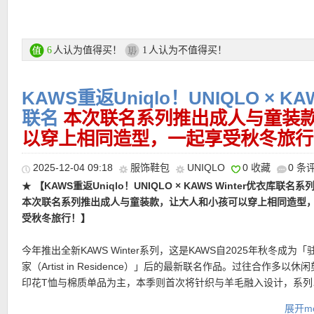
手一搭都能让大人与小孩拍出超酷 #OOTD 。
C系列的人气单品，每个颜色都好好看好休闲！极简轮廓搭配抽绳设
层，既能轻松披覆，适合通勤与旅行的多场景穿着。
松切换肩背或手提。简约轮廓中隐藏大容量收纳空间，让随身物品
UNIQLO × POP MART联名系列专场链接在此
条，同时兼顾轻盈与舒适感。抽绳开合设计轻松拉合，一手即可操
直达链接在此
人认为值得买！
人认为不值得买！
6
1
随放。轻松搭配羽绒服、高领毛衣或牛仔外套，既实用又有都市感
更多UNIQLO冬季大促活动链接在此
直达链接在此
★
【UNIQLO x NEEDLES 联名摇粒绒外套 特价仅19欧！】
摇粒
KAWS重返Uniqlo！UNIQLO × KA
支付方式：
信用卡(Visa / MasterCard / American Express 等)、P
人的貂，轻薄保暖一把好手！采用厚实的长绒抓绒面料，质地轻盈
记卡等
联名
本次联名系列推出成人与童装
暖性出色，同时易于打理，适合日常穿着。与NEEDLES合作打造，
运费：
德国境内每单3.95欧起，满80欧包邮！
以穿上相同造型，一起享受秋冬旅行
缀标志性滑动拉链设计，在简约中注入辨识度，兼具功能性与设计
2025-12-04 09:18
服饰鞋包
UNIQLO
0 收藏
0 条
直达链接在此
★
【KAWS重返Uniqlo！UNIQLO × KAWS Winter优衣库联名系
热门单品推荐
本次联名系列推出成人与童装款，让大人和小孩可以穿上相同造型
受秋冬旅行！】
今年推出全新KAWS Winter系列，这是KAWS自2025年秋冬成为
★
【Uniqlo 泡泡玛特联名UT印花T恤 特价仅7.90欧！】
作为这次
家（Artist in Residence）」后的最新联名作品。过往合作多以休
觉，泡泡玛特以 Labubu 家族作为主角，透过大面积的涂鸦，展现
印花T恤与棉质单品为主，本季则首次将针织与羊毛融入设计，系列
觉氛围。素面的白色短袖上衣，印上「The Monsterland」字体，
绿、黄等节庆色彩为主轴，将KAWS人气角色「Companion」与标
极简的时髦气息。转到背面，有一幅惊喜画作。首领Zimomo居高
展开mo