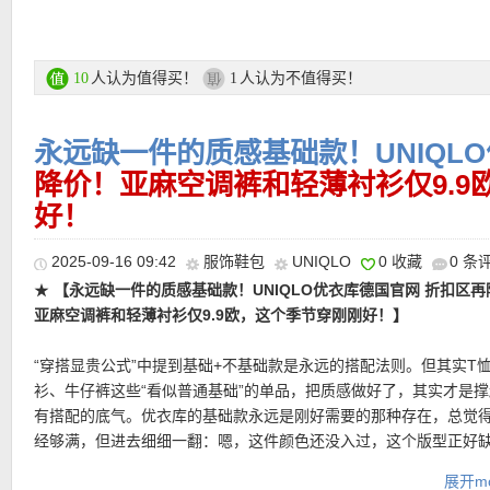
UNIQLO优衣库 X 三丽鸥联名上线T恤专场链接在此
打造软萌系穿搭。
纯棉，厚度适中，亲肤又质感在线。
款有种随性廓形的美感，内置帽兜，防风又便于叠穿。
支付方式：
信用卡(Visa / MasterCard / American Express 等)、P
直达链接在此
直达链接在此
直达链接在此
记卡等
人认为值得买！
人认为不值得买！
10
1
运费：
德国境内每单3.95欧起，满80欧包邮！
永远缺一件的质感基础款！UNIQL
降价！亚麻空调裤和轻薄衬衫仅9.9
好！
2025-09-16 09:42
服饰鞋包
UNIQLO
0 收藏
0 条
★
【永远缺一件的质感基础款！UNIQLO优衣库德国官网 折扣区再
亚麻空调裤和轻薄衬衫仅9.9欧，这个季节穿刚刚好！】
“穿搭显贵公式”中提到基础+不基础款是永远的搭配法则。但其实T
衫、牛仔裤这些“看似普通基础”的单品，把质感做好了，其实才是
有搭配的底气。优衣库的基础款永远是刚好需要的那种存在，总觉
★
【Uniqlo PUFFERTECH 轻暖科技长款大衣 3色可选，特价仅6
经够满，但进去细细一翻：嗯，这件颜色还没入过，这个版型正好
很实惠的一件长款棉服！PUFFERTECH轻暖科技，重新定义冬季
暑意消散，秋风正好起，折扣区更新秋装，兼具实穿性与简约美学
展开mo