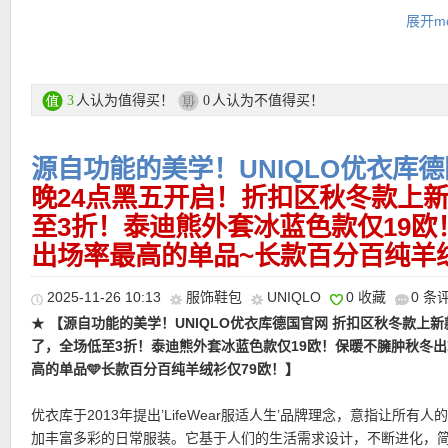
展开mo
UNIQLO 优衣库黑五专场链接在此
黑五大促活动12月3日截止！
支付方式：
信用卡(Visa / MasterCard / American Express 等)、P
人认为值得买！
人认为不值得买！
3
0
记卡等
★
【UNIQLO 高领羊绒毛衣 特价仅79欧！】
羊绒——寒风最严厉
运费：
德国境内每单3.95欧起，满80欧包邮！
精选柔软羊绒纱线，轻盈却保暖，亲肤不扎。利落高领设计修饰颈
源自功能的美学！UNIQLO优衣库
单穿简洁高级，叠搭大衣、羽绒服都毫不臃肿。低调耐看的色系，
晚24点黑五开启！折扣区秋冬款上
常、过年拜访都合适。
至3折！泰迪熊外套冰蓝色款仅19
★
【UNIQLO 750蓬长羽绒服 3色可选，特价仅129欧！】
进入1月
直达链接在此
热门明星单品推荐
出场率最高的单品~长款百分百纯羊绒
续走低，一件够暖、够轻、够耐穿的羽绒服，才是冬天最大的安全
750蓬松度高品质羽绒，在保证轻盈穿着体验的同时，锁温效果更
2025-11-26 10:13
服饰鞋包
UNIQLO
0 收藏
0 条
款版型增强包裹感，寒潮来袭也能从容应对。线条干净、剪裁克制
★
【Uniqlo HEATTECH Ultra Warm高舒暖系列Leggings秋裤
★
【源自功能的美学！UNIQLO优衣库德国官网 折扣区秋冬款上新
年龄、不挑场合的实穿型羽绒。
仅24欧！】
「HEATTECH ULTRA WARM 超极暖系列是在寒冷的
了，全场低至3折！泰迪熊外套冰蓝色款仅19欧！保暖不臃肿秋冬
季户外活动等极寒环境下都可以信赖的商品，正因为如此，其命名
高的单品🩵长款百分百纯羊绒衫仅79欧！】
直达链接在此
有压倒性的保暖能力，内采用松饼格针织，使得布料比厚，提供比“EX
WARM极暖”系列保暖约1.5倍，比一般HEATTECH保暖约2.25倍的
优衣库于2013年提出’LifeWear服适人生’品牌理念，意指让所有人
力。小编自留款，亲测应付德国的冬天完全没问题！外面再套个外
加丰富多彩的日常服装。它基于人们的生活需求设计，不断进化，