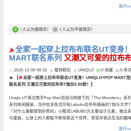
十足的羽绒服，或是以创新发热纤维打造的 HEATTECH 系列，UNIQ
展开mo
直达链接在此
以科技织物重新定义温度与舒适的平衡。自己升级一套能陪伴整个
业级保暖装备，让温暖与美感同行！
★
【UNIQLO Oxford Boxy短款条纹衬衫 多色可选，限时特价仅
UNIQLO 优衣库活动专场链接在此
人认为值得买！
人认为不值得买！
3
1
既有学院感的清爽，也有都市日常的轻松。短款箱型廓形让传统牛
多了一点随性与年轻感。60%棉与40%粘纤的面料组合，面料不透
支付方式：
信用卡(Visa / MasterCard / American Express 等)、P
着更安心。
全家一起穿上拉布布联名UT变身！UN
记卡等
运费：
MART联名系列
德国境内每单3.95欧起，满80欧包邮！
又潮又可爱的拉布布T
直达链接在此
★
【UNIQLO HEATTECH Extra Warm高舒暖秋裤 特价仅14欧！
2025-12-08 08:32
服饰鞋包
UNIQLO
0 收藏
0 条
别秋裤，特别适合德国冬天。亲测好多年不刮丝不破洞不变性，深
★
【
全家一起穿上拉布布联名UT变身！UNIQLO×POP MART
能扛！采用品牌经典HEATTECH科技面料，结合吸湿发热与保温锁
联名系列 又潮又可爱的拉布布T恤仅5.90欧！】
在轻薄结构中实现高效保暖。面料能够利用人体自然散发的水汽产
热门明星单品推荐
并将温度锁在纤维之间，从腰腹到脚踝带来持续而舒适的温度体验
Uniqlo UT再次携手Pop Mart泡泡马特旗下的「The Monsters」
别加入6%羊绒混纺，使整体手感更加柔软细腻，贴肤穿着时呈现出
系列休闲服装，当中包含各式印有Labubu拉布布插画的T恤与大学
滑的质感。
★
【Uniqlo JW ANDERSON 联名系列披肩 2色可选，特价仅39
「对什么事都感到好奇的」小精灵LABUBU为主要设计元素，推出
冬慵懒造型全靠披肩。以轻盈却具结构感的面料打造，温润亲肤的
与童装，让穿上的人都能不断探索这个世界，享受并表达生活的趣
直达链接在此
背间自然垂落。对比色内衬与精致的装饰明线，为极简廓形注入细
提供黑、白、灰、粉四款配色的T-Shirt和卫衣！超齐全尺寸与基本
★
【UNIQLO C系列抽绳肩背包 4色可选，特价仅19欧！】
来自UN
无多余复杂世界让线条更清爽纯粹。扣上前襟纽扣，即可转化为利
展开mo