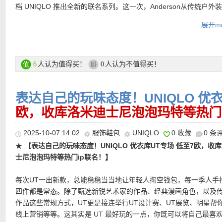
档 UNIQLO 推出全新的联名系列。这一次，Anderson从传统户外
直达链接在此
气自然中汲取灵感，将英伦经典融合巧妙落下的现代剪裁，为大家
展开mo
端与实的衣柜！悄悄说一句条纹毛衣真的和Dior那款亲兄弟一般，平替
实锤了！
UNIQLO x JW ANDERSON联名专场链接在此
人认为值得买！
人认为不值得买！
6
0
UNIQLO官网低至3折优惠活动链接在此
表达自己的玩味态度！UNIQLO 优
支付方式：
欧，收库洛米迪士尼泡泡玛特等热门
信用卡(Visa / MasterCard / American Express 等)、P
记卡等
★
【UNIQLO x JW ANDERSON联名款卢昱晓同款灯芯绒棉服 3
运费：
德国境内每单3.95欧起，满80欧包邮！
2025-10-07 14:02
服饰鞋包
UNIQLO
0 收藏
0 条
特价仅69欧！】
蛮有特色的双领棉服，格纹兜帽的设计幻视巴宝莉
Anderson 的「英伦田野笔记」从灯芯绒拼接的barn jacket展开，
★
【表达自己的玩味态度！UNIQLO 优衣库UT专场 低至7欧，收
上加入可拆式格纹帽，实用又带点学院气息。高性能保暖填充，轻
士尼泡泡玛特等热门ip联名！】
暖。表层自带防泼水涂层，小雨天气无压力。通勤、郊游还是街拍
定温度与时髦度！
每次UT一出新款，总能稳稳当当地让年轻人掏空钱包，每一季人手
热门明星单品推荐
★
【UNIQLO C系列抽绳肩背包 4色可选，特价仅19欧！】
来自UN
四件都是常态。除了甄选新锐艺术家的作品、经典漫画角色，以及
C系列的人气单品，每个颜色都好好看好休闲！极简轮廓搭配抽绳设
直达链接在此
作品这些常规方式，UT更是接连举行UT设计赛、UT展览、明星帮你
松切换肩背或手提。简约轮廓中隐藏大容量收纳空间，让随身物品
线上营销等等。这其实是 UT 最好玩的一点，你既可以将自己最喜
★
【UNIQLO x JW ANDERSON联名款卢昱晓同款灯芯绒棉服 
条，同时兼顾轻盈与舒适感。抽绳开合设计轻松拉合，一手即可操