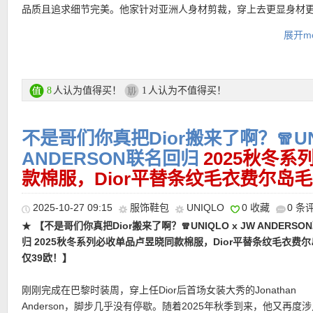
天气暖一点直接当Leggings穿出门也没问题！
品质且追求细节完美。他家针对亚洲人身材剪裁，穿上去更显身材
展开mo
直达链接在此
UNIQLO 优衣库折扣专场链接在此
支付方式：
信用卡(Visa / MasterCard / American Express 等)、P
记卡等
人认为值得买！
人认为不值得买！
8
1
运费：
德国境内每单3.95欧起，满80欧包邮！
★
【Uniqlo 泡泡玛特联名款UT拉链卫衣蓝色 特价仅9.90欧！】
这
「深蓝色」为基调的UT系列，或许能满足想要极简却又有点不太一
★
【Uniqlo 舒芙蕾云感半高领针织衫 6色可选，特价仅29欧！】
不是哥们你真把Dior搬来了啊？🧣UNI
友。正面的胸口处，有一个小小的图案，近看是首领Zimomo开心
销冠，软到上瘾！采用蓬松拉绒纱线织就，触感顺滑细腻，不扎不
★
【Uniqlo PUFFERTECH 黑科技短款羽绒服外套 3色可选，特价
ANDERSON联名回归
2025秋冬
画上俏皮的「Z!」字体。背面，则藏有MONSTER字样的惊喜，藉
如云朵般轻盈柔软的穿着体验。升级后的半高领高度恰到好处，修
欧！比黑五还便宜！】
轻盈，却极致保暖。廓形大衣，不靠臃肿取
勾勒出一抹童趣氛围。
款棉服，Dior平替条纹毛衣费尔岛毛
条的同时更显利落，单穿或作为内搭都毫不累赘。罗纹针织结构让
热门明星单品推荐
技材料高性能中空纱填充，蕴含蓄热空气层，将温暖牢牢锁住。轻
弹性与包裹感，舒适度与造型感兼得。
令人惊讶的保暖力。表层采用防泼水涂层，应对轻微雨雪，衣物保
直达链接在此
2025-10-27 09:15
服饰鞋包
UNIQLO
0 收藏
0 条
轻松。茧型剪裁，无棉线表面设计，极简、干净、现代。以立体结
直达链接在此
★
【不是哥们你真把Dior搬来了啊？🧣UNIQLO x JW ANDERSO
★
【Uniqlo 短款皮夹克 2色可选，特价仅49欧！】
寒冷的冬季也
体线条，优雅又利落。隐形拉链搭配按扣闭合，延续简约却不失力
归 2025秋冬系列必收单品卢昱晓同款棉服，Dior平替条纹毛衣费
衣！以盒型短款剪裁为基调，结合拉链＋按扣的双重开合方式，呈
仅39欧！】
富有层次的结构感。外层人造革，内里选用磨毛棉法兰绒，触感柔
直达链接在此
温度。比单层皮衣更保暖，入冬也能耍帅！内藏式立领与隐匿式帽
刚刚完成在巴黎时装周，穿上任Dior后首场女装大秀的Jonathan
计，让造型在实用与美学之间取得平衡。
Anderson，脚步几乎没有停歇。随着2025年秋季到来，他又再度