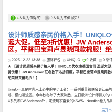
它更适合隐藏在外层衣物之下，搭配衬衫、针织衫、西装还是薄外
容易从领口露出，保持整体造型的干净与利落。无缝黏合领口减少
UNIQLO 优衣库新年折扣专场链接在此
贴肤更平整，也让穿着体验更加柔和。
支付方式：
信用卡(Visa / MasterCard / American Express 等)、P
★
【UNIQLO 薄款PUFFERTECH条纹外套 特价仅49欧！】
外套搭
人认为值得买！
人认为不值得买！
4
0
直达链接在此
记卡等
PUFFERTECH高性能填充科技，通过片状填充结构锁住空气层，
运费：
德国境内每单3.95欧起，满80欧包邮！
盈体感的同时提供稳定温度调节，让穿着者在多变的季节里依然感
设计师质感亲民价格入手！UNIQL
适。相比传统厚重羽绒，整体更轻薄灵活，非常适合早春与换季叠
诞大促，低至3折优惠！JW Ander
上采用无领剪裁，线条干净利落，展现极简都市气质。外层选用棉
料，质感更偏休闲自然，使整体造型既有功能感，又不失日常时尚
★
【UNIQLO 亚麻棉外套 多色可选，限时闪促仅103欧！】
春天最
区，平替巴宝莉卢昱晓同款棉服！绝
外套一穿就很松弛、很有质感的轻外套。面料采用51%亚麻49%棉
热门明星单品推荐
直达链接在此
舒适，又比纯亚麻更有支撑感。穿上身不会软塌，也不会厚重，很
2025-12-22 13:38
服饰鞋包
UNIQLO
0 收藏
0 条
换季时当作外搭。设计上常规宽松版型，日常通勤、周末出游都能
★
【设计师质感亲民价格入手！UNIQLO优衣库德国官网 圣诞大促
别的是三只大口袋，带一点法式工装感，既实用又让整体造型不单
折优惠！JW Anderson联名款下达折扣区，平替巴宝莉卢昱晓同
★
【UNIQLO 750蓬长羽绒服 3色可选，特价仅159欧！】
进入1月
绝美舒芙蕾毛衣！】
续走低，一件够暖、够轻、够耐穿的羽绒服，才是冬天最大的安全
直达链接在此
750蓬松度高品质羽绒，在保证轻盈穿着体验的同时，锁温效果更
Uniqlo一直是时尚人士心中的平价王者；一系列重量级联名更让品
款版型增强包裹感，寒潮来袭也能从容应对。线条干净、剪裁克制
断、横扫潮流圈。今年秋冬除了大家熟悉、主打欧洲设计师操刀的C
年龄、不挑场合的实穿型羽绒。
U系列和JW Anderson外；潮流玩家喜爱的KAWS、Needles也为
高端街头支线，一推出就掀起抢购热。场内热门的联名系列，利落
直达链接在此
展开mo