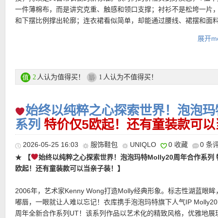
一件薄棉布，而是讲究克重、触感和领口支撑；衬衫不是松垮一片
和下摆比例撑出轮廓；连衣裙看似简单，却能通过腰线、裙摆和面
把身形修饰得更轻盈。
展开mo
UNIQLO优衣库限时折扣专场链接在此
限时折扣，6月3日截止！
人认为值得买！
人认为不值得买！
2
1
支付方式：
信用卡(Visa / MasterCard / American Express 等)、P
始终以纯粹之心探索世界！泡泡玛特M
记卡等
运费：
系列
德国境内每单3.95欧起，满80欧包邮！
特价仅5欧起！还有童装款可以
2026-05-25 16:03
服饰鞋包
UNIQLO
0 收藏
0 条
★
【
始终以纯粹之心探索世界！泡泡玛特Molly20周年合作系列 
欧起！还有童装款可以当亲子装！】
热门明星单品推荐
2006年，艺术家Kenny Wong打造Molly经典形象。标志性湖蓝眼
嘟唇，一眼就让人难以忘记！衣库携手泡泡玛特旗下人气IP Molly20
★
【UNIQLO Ribbed Cropped Bra Top背心 多色可选，限时特
周年全新合作系列UT！该系列作品以艺术化的精致风格，优雅地展