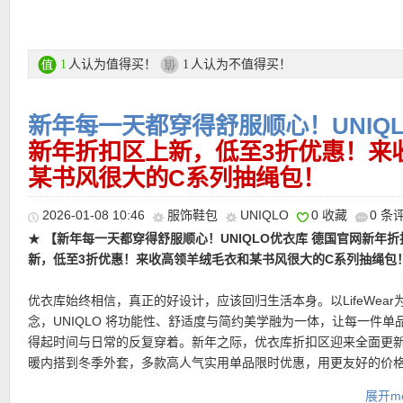
UNIQLO × miffy in bloom UT联名系列专场链接在此
直达链接在此
支付方式：
信用卡(Visa / MasterCard / American Express 等)、P
人认为值得买！
人认为不值得买！
1
1
记卡等
运费：
德国境内每单3.95欧起，满80欧包邮！
新年每一天都穿得舒服顺心！UNIQ
新年折扣区上新，低至3折优惠！来
某书风很大的C系列抽绳包！
★
【UNIQLO 带bra背心裙 特价仅5欧！！！】
把内衣式支撑与极
2026-01-08 10:46
服饰鞋包
UNIQLO
0 收藏
0 条
二为一，条纹元素，在视觉上悄悄拉出层次，让整条裙子更容易穿
★
【新年每一天都穿得舒服顺心！UNIQLO优衣库 德国官网新年折
与假日感兼具的轻盈气质。前部内置模杯，帮助维持胸型轮廓；360°
新，低至3折优惠！来收高领羊绒毛衣和某书风很大的C系列抽绳包
结构与魔术贴细节，则让侧边包覆更稳、更贴合。细罗纹面料，勾
不显刻意。
优衣库始终相信，真正的好设计，应该回归生活本身。以LifeWear
念，UNIQLO 将功能性、舒适度与简约美学融为一体，让每一件单
直达链接在此
得起时间与日常的反复穿着。新年之际，优衣库折扣区迎来全面更
★
【UNIQLO AIRism内搭短袖T恤 3色可选，限时特价仅12欧！】
暖内搭到冬季外套，多款高人气实用单品限时优惠，用更友好的价
AIRism面料，轻、薄、顺滑，贴近肌肤，却几乎不制造负担。大圆
升级新年衣橱。
展开mo