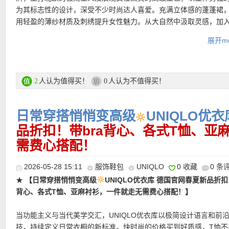
为其标志性的设计，深受不少时尚达人喜爱。充满立体感的蓬蓬裙
用轻盈的薄纱材质及刺绣提升女性魅力。从大自然中汲取灵感，加
朵、蝴蝶结、云朵及荷叶边等元素，以细腻手工及柔和色调营造温
展开mo
氛围。Cecilie Bahnsen与优衣库今年首次推出LifeWear联乘系列，
「Shapes of Poetry」为主题，设计出一系列适合日常穿着的春夏
品牌的经典荷叶边及绉褶等浪漫元素转化成舒适及机能的日常单品
推出童装系列。
人认为值得买！
人认为不值得买！
2
0
Uniqlo x Cecilie Bahnsen联名系列专场链接在此
日常穿搭悄悄变高级
UNIQLO优
支付方式：
品折扣！带bra背心、各式T恤、亚
信用卡(Visa / MasterCard / American Express 等)、P
记卡等
需费心搭配！
运费：
德国境内每单3.95欧起，满80欧包邮！
2026-05-28 15:11
服饰鞋包
UNIQLO
0 收藏
0 条
★
【日常穿搭悄悄变高级
UNIQLO优衣库 德国官网春夏新品折扣
背心、各式T恤、亚麻衬衫，一件就走无需费心搭配！】
当功能主义与当代美学交汇，UNIQLO优衣库以极简设计语言和前
技，持续定义日常衣橱的新标准。快时尚的价格买到好质感，T恤不