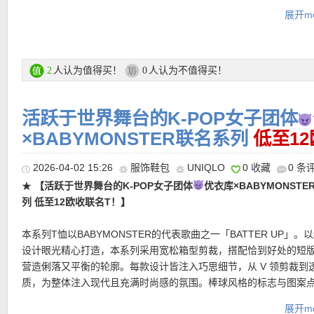
永不过时的各路万能外套，柔软亲肤不厚重，适合现在这个忽冷忽
衫的干净气质，又不会显得过于正式，刚好落在日常可穿。可以单
展开mo
节。单穿清爽，外搭风衣或西装也很高级。
利落短裙，清爽、直接、很有日剧感！
UNIQLO 优衣库折扣专场链接在此
直达链接在此
人认为值得买！
人认为不值得买！
2
0
★
【UNIQLO 斜挎半月包 多色可选，限时特价仅12欧！】
优衣库
限时闪促5月24日截止！
轻盈随身的圆弧小包。延续品牌一贯的极简实用美学，以柔和圆弧
支付方式：
信用卡(Visa / MasterCard / American Express 等)、P
出轻巧包身，低调、耐看，也足够百搭。别看外形迷你，内部却拥有
活跃于世界舞台的K-POP女子团体
记卡等
惊喜容量。侧边褶裥设计让包身更有扩展空间，内袋则方便分类收
运费：
×BABYMONSTER联名系列
德国境内每单3.95欧起，满80欧包邮！
低至1
耳机、卡包、口红等随身小物。包身采用再生聚酰胺面料，轻盈耐
备轻度防泼水功能，可以应对日常小雨。
2026-04-02 15:26
服饰鞋包
UNIQLO
0 收藏
0 条
★
【活跃于世界舞台的K-POP女子团体
优衣库×BABYMONSTE
直达链接在此
列 低至12欧收联名T！】
热门明星单品推荐
本系列T恤以BABYMONSTER的代表歌曲之一「BATTER UP」。
设计眼光精心打造，本系列采用宽松箱型剪裁，搭配恰到好处的短
★
【UNIQLO 棉质灯笼袖衬衫 限时闪促仅48欧，原价69欧！】
10
营造俐落又平衡的轮廓。每款设计皆注入巧思细节，从 V 领剪裁到
面料，清爽透气，上身有自然的松弛感。 宽松廓形，慵懒但不邋遢
质，为整体注入现代且充满时尚感的氛围。棒球风格的标志与图案
颜色给基础穿搭加一点温柔亮点。最喜欢它的袖口设计：袖部微微
中，为单品增添既玩味又经典的个性魅力。配搭裤裙或剪裁俐落的
一点空气感，既修饰手臂线条，又让整体多了几分精致。夸张不到
展开mo