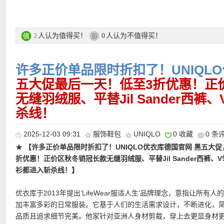
「XX」符号点缀其中，细致刺绣展现浓厚艺术感，而温暖色调与潮
瞰，霸气十足。透过笔触的勾勒，将其色彩填满，搭配一件牛仔裤
★
像的碰撞，更带来趣味又实穿的秋冬造型，潮流爱好者绝对不能错
【Uniqlo PUFFERTECH 轻暖科技长款大衣 3色可选，特价仅8
现俐落与率性。
很实惠的一件长款棉服！PUFFERTECH轻暖科技，重新定义冬季
联名系列推出成人与童装款，单品采用奢华喀什米尔羊毛与柔软细
适边界。新一代高性能填充纤维，中空纤维直径仅为人类头发的约 1
毛，亲肤实穿，不只保暖更兼具质感。
人认为值得买！
人认为不值得买！
2
0
直达链接在此
够有效锁住空气层，在不增加重量的前提下，带来出色的保暖表现
盈无负担，却足够应对寒冷天气。后腰调节扣设计，自由收放轮廓
UNIQLO × KAWS Winter优衣库联名系列链接在此
许多正价单品限时折扣了！UNIQL
利落随心切换。
UNIQLO 官网特价活动链接在此
五大促最后一天！低至3折优惠！正
直达链接在此
无缝羽绒服、平替Jil Sander西
★
【UNIQLO 亚麻衬衫 多色可选，限时特价仅39欧！】
夏日衣橱
支付方式：
信用卡(Visa / MasterCard / American Express 等)、P
杀线！
光泽感采用欧洲种植亚麻制成，以天然纤维本身的清爽触感，呈现
记卡等
刻意却很高级的夏日氛围。亚麻面料自带透气与凉感，适合贴身穿
运费：
德国境内每单3.95欧起，满80欧包邮！
质地并不生硬，而是带有柔软顺滑的手感，表面还有细微的自然光
2025-12-03 09:31
服饰鞋包
UNIQLO
0 收藏
0 条
础衬衫看起来更有层次，也更接近度假衣橱里那种轻盈随性的状态
★
【许多正价单品限时折扣了！UNIQLO优衣库德国官网 黑五大促
★
【Uniqlo 绞花毛衣 4色可选，特价仅19欧！】
这不就是平替拉
折优惠！正价区秋冬销冠长款无缝羽绒服、平替Jil Sander西裤、
了，还多了个帽子，叠穿更保暖！以细腻的麻花纹理呈现温柔立体
直达链接在此
衫都进入斩杀线！】
美，柔软触感，可贴身穿不扎人，也可叠穿作为第二层。修身版型
运动感与都市简约气质。可机洗设计，轻松打理，不易变形，耐穿
优衣库于2013年提出’LifeWear服适人生’品牌理念，意指让所有人
加丰富多彩的日常服装。它基于人们的生活需求设计，不断进化，
直达链接在此
品质且追求细节完美。他家针对亚洲人身材剪裁，穿上去更显身材