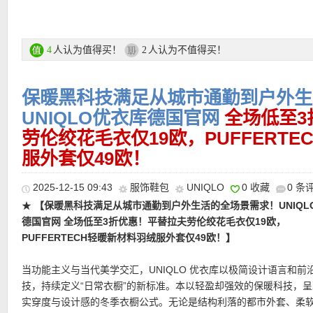
典配色、克制细节，让日常穿搭拥有设计师的分寸感。
★
【UNIQLO 绞花圆领针织衫 5色可选，特价仅29欧！】
平替拉夫
花！表面经过刷毛处理，触感柔软亲肤，兼具舒适度与精致感。优
UNIQLO 优衣库圣诞专场链接在此
织设计，细节简约耐看，轻松打造日常休闲或通勤造型。轻盈舒适
人认为值得买！
人认为不值得买！
4
2
季节穿着。宽松廓形，修饰身形，秋冬叠穿穿着不拘束。
支付方式：
信用卡(Visa / MasterCard / American Express 等)、P
记卡等
保暖黑科技满足从城市通勤到户外生
直达链接在此
运费：
德国境内每单3.95欧起，满80欧包邮！
UNIQLO优衣库德国官网
全场低至3
劳伦绞花毛衣仅19欧，PUFFERT
服外套仅49欧！
热门明星单品推荐
2025-12-15 09:43
服饰鞋包
UNIQLO
0 收藏
0 条
★
【保暖黑科技满足从城市通勤到户外生活的全场景需求！UNIQL
★
【UNIQLO x JW ANDERSON联名款卢昱晓同款灯芯绒棉服 3
德国官网 全场低至3折优惠！平替拉夫劳伦绞花毛衣仅19欧，
特价仅89欧！】
蛮有特色的双领棉服，格纹兜帽的设计幻视巴宝莉
PUFFERTECH轻暖新材料羽绒服外套仅49欧！】
Anderson 的「英伦田野笔记」从灯芯绒拼接的barn jacket展开，
上加入可拆式格纹帽，实用又带点学院气息。高性能保暖填充，轻
当功能主义与当代美学交汇，UNIQLO 优衣库以极简设计语言和前
暖。表层自带防泼水涂层，小雨天气无压力。通勤、郊游还是街拍
技，持续定义“日常衣橱”的新标准。本以轻盈却强效的保暖科技，
定温度与时髦度！
实穿度与设计感的冬季衣橱公式。无论是结构利落的都市外套、柔