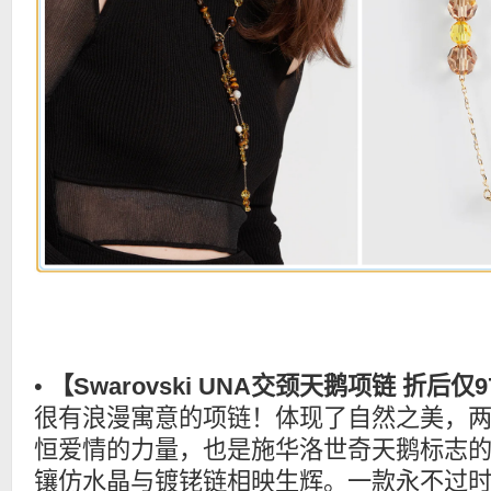
•
【Swarovski UNA交颈天鹅项链 折后仅
很有浪漫寓意的项链！体现了自然之美，
恒爱情的力量，也是施华洛世奇天鹅标志
镶仿水晶与镀铑链相映生辉。一款永不过