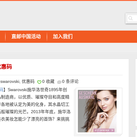
直邮中国活动
加入我们
优惠码
swarovski
,
优惠码
0 收藏
0 条评论
码
】Swarovski施华洛世奇1895年创
晶制造商，以优质、璀璨夺目和高度精
界各地被认定为美的化身，其水晶切工
般璀璨的光芒。2013年年底，施华洛
美衣美妆怎能少了漂亮的首饰？来挑挑