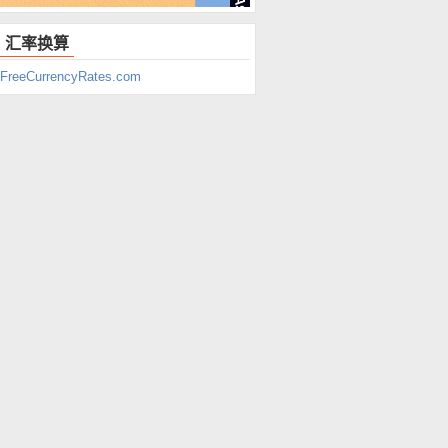
汇率换算
FreeCurrencyRates.com