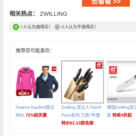
去看看 >>
相关热点：
ZWILLING
人认为值得买！
人认为不值得买！
9
0
推荐您可能喜欢：
Galeria Kaufhof周日
Zwilling 双立人Twin®
德国Zwilling
特价
72%起优惠
Point系列 刀具7件套
具
特卖4折起
特价62,10欧免邮