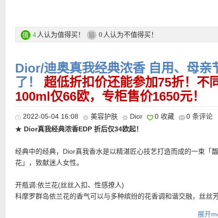
Bayadère条纹图腾为灵感，与dior的高订服饰相呼应，整个不仅是
图腾都让人感受地中海黄金日落時的温暖、海岸度假的风情。
购买链接在此
人认为值得买！
人认为不值得买！
4
0
更多DIOR/迪奥 活动链接在此
Dior/迪奥真我经典浓香 自用、母
★ 可用8折优惠码：
了！
超低折扣价还能参加75折！不同
MEMBER
，仅限会员有效！最低消费39欧！
100ml仅66欧，专柜售价1650元！
2022-05-04 16:08
美容护肤
Dior
0 收藏
0 条评论
★
Dior真我经典浓香EDP 折后仅34欧起！
★ 自动优惠！
经典中的经典，Dior真我香水是以精湛匠心技艺打造而成的一束「
★ 每单最多送3个小样！！
花」，致献迷人女性。
★ 网购邮费满25欧免邮费！
开瓶调:依兰花(丝丝入扣、性感撩人)
科摩罗群岛依兰花的香气可以与多种缤纷的花香调和谐交融，丝丝
氛更添优雅丰富而独特为前调倾注芬芳花香
展开mo