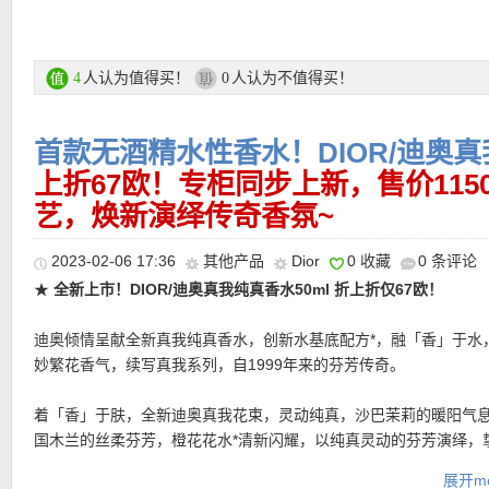
好评的一款洁面产品！
★
注意她家目前付款方式有所调整
，可以选择Klarna付款方式，和
Rechnung付款一样，商品寄出后会通过Email发给你Rechnung，
购买链接在此
天内转账就行
人认为值得买！
人认为不值得买！
4
0
更多Dior活动链接在此
首款无酒精水性香水！DIOR/迪奥真
★ 全场购满70欧立减10欧优惠码：
上折67欧！专柜同步上新，售价11
WEEK10
★ 全场购满85欧立减15欧优惠码：
WEEK15
艺，焕新演绎传奇香氛~
★ 全场购满100欧立减20欧优惠码：
WEEK20
，亲测有效！2月27
效！
2023-02-06 17:36
其他产品
Dior
0 收藏
0 条评论
★
全新上市！DIOR/迪奥真我纯真香水50ml 折上折仅67欧！
迪奥倾情呈献全新真我纯真香水，创新水基底配方*，融「香」于水
妙繁花香气，续写真我系列，自1999年来的芬芳传奇。
着「香」于肤，全新迪奥真我花束，灵动纯真，沙巴茉莉的暖阳气
国木兰的丝柔芬芳，橙花花水*清新闪耀，以纯真灵动的芬芳演绎，
我纯白香颂。
展开mo