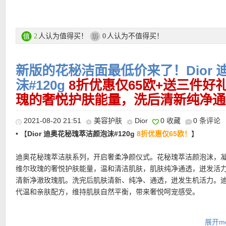
帮助改善肌肤老化迹象：4维提升底妆质感，紧致、细滑、匀净、亮
• 付款方式：信用卡、giropay、PayPal、Rechnung账单、Vorkas
肤更显年轻。精华粉底液，融蕴源自DIOR迪奥花园的焕妍花籽精萃
货
酰化透明质酸钠，呵护肌肤。蕴含护肤配方和修色因子，柔润光泽
• 【
GALERIA网站中文图文购物教程点击此处
】
亲肤顺滑易推开，令肌肤紧致细滑、匀净亮泽。
人认为值得买！
人认为不值得买！
2
0
★ UNLIMITED用户全场8折优惠码：
UNLIMITED
，有效期至9月19
新版的花秘洁面最低价来了！Dior
★ 每单最多送3个小样！！
★ 网购邮费满25欧免邮费！
沫#120g
8折优惠仅65欧+送三件好
瑰的奢悦护肤能量，洗后清新纯净通
购买链接在此
2021-08-20 21:51
美容护肤
Dior
0 收藏
0 条评论
• 【
Dior 迪奥花秘瑰萃洁颜泡沫#120g
8折优惠仅65欧！
】
更多Dior迪奥产品 购买直达链接在此
迪奥花秘瑰萃洁肤系列，开启奢柔净颜仪式。花秘瑰萃洁颜泡沫，
维尔玫瑰的奢悦护肤能量，温和清洁肌肤，肌肤纯净通透，迸发活
清新净澈玫瑰肌。洗完后肌肤清新、纯净、通透，迸发生机活力。
代温和亲肤配方，维持肌肤自然平衡，带来奢悦呵宠感受。
格兰维尔的故事从法国诺曼底海边开始，有一株野生玫瑰，无惧严
展开mo