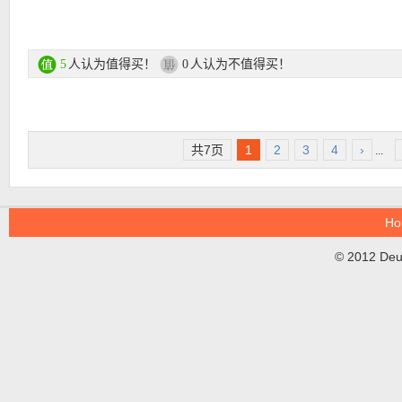
购买链接在此
人认为值得买！
人认为不值得买！
5
0
更多Dior迪奥产品 购买链接在此
★ 新用户可用85折优惠码：
AUG15NEW
，仅限正价商品，最低消费
共7页
1
2
3
4
›
...
有效期至8月31日！
★ 购物满59欧输入优惠码：
3VON10
，赠品十选三，有效期至8月2
Ho
© 2012 DeuT