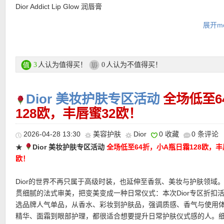
Dior Addict Lip Glow 润唇膏
介于彩妆与护肤之间的经典润唇膏，配方中护肤基底占比达 97%，
展开mo
桃油与乳木果油。上唇后带来 48 小时保湿护理感，帮助缓解干燥
看起来更平滑、更丰盈。
Dior Addict Lip Glow Oil 唇釉
Dior 标志性高光泽唇油，质地包裹双唇，形成镜面般的亮泽薄膜。
人认为值得买！
人认为不值得买！
3
0
来柔润护理感，让唇部看起来更饱满、更水亮，是打造“玻璃唇”妆
单品。
Dior 美妆护肤专区活动
全场低至6
Mini Dior Addict Lip Maximizer 丰唇蜜
迷你 2ml 装适合随身放进手袋，外出补妆很方便。它主打丰盈、保
128欧，丰唇蜜32欧！
唇光，让唇妆在任何时候都能恢复饱满亮泽。
2026-04-28 13:30
美容护肤
Dior
0 收藏
0 条评论
★ 每单最多送3个小样！！
★
Dior 美妆护肤专区活动
全场低至64折，小A瓶日霜128欧，丰
★ 网购邮费满25欧免邮费！
欧！
Dior的世界不再只属于高级时装，也延伸至香氛、美妆与护肤领域
购买链接在此
贯细腻的法式审美，把变美变成一种日常仪式：本次Dior专区折扣
选品牌人气单品，从香水、彩妆到护肤品，强调质感、香气与使用
更多Dior活动链接在此
精华、面霜到眼部护理，都很适合想要提升日常护肤仪式感的人。