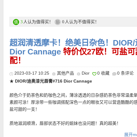
图腾都让人感受地中海黄金日落時的温暖、海岸度假的风情。
#479 Bayadère购买链接见此
人认为值得买！
人认为不值得买！
3
0
更多DIOR/迪奥 链接在此
超润清透摩卡！绝美日杂色！DIOR/
★ 自动优惠！
Dior Cannage
特价仅27欧！可盐
【
Douglas中文图文导购教程 点击这里查看
】
配！
2023-03-17 10:25
其他产品
Dior
0 收藏
0 条评论
★
DIOR/迪奥漆光唇膏#716 Dior Cannage
颜色介于奶茶色和奶咖色之间，薄涂透透的日杂感奶茶色非常温柔
素颜可涂！厚涂带一些咖调搭配深色一点的眼妆又可以营造酷酷的
盐可甜的一支！
质地滋润顺滑，唇部状态不好的姐妹也没问题！真的超美！
•
【Dior Miss Dior Eau de Parfum香精版 折后仅150欧，原价2
Dior 标志性的浪漫气质，明亮、柔美、充满女性魅力，花香仿佛一
展开mo