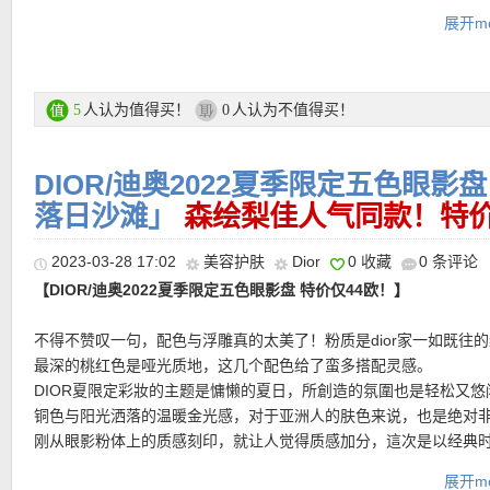
走入中调，木质调明显起来～薰衣草+天竺葵混合花香，后调加入
展开mo
龙涎香，闻上迷人又带点距离感～超级超级好闻！中前调的清新强
去到中后调的沉稳安定
🖤层次分明干练，和女香的绵绵延延太不同了
DIOR做过调查70%女孩最后买走的是这只男香SAUVAGE！
人认为值得买！
人认为不值得买！
5
0
套装内含：
-Eau de Toilette 100 ml SAUVAGE旷野男士淡香水
DIOR/迪奥2022夏季限定五色眼影盘「#
-Duschgel 250 ml SAUVAGE旷野男士沐浴露
落日沙滩」
森绘梨佳人气同款！特价
活动链接在此
2023-03-28 17:02
美容护肤
Dior
0 收藏
0 条评论
更多Dior/迪奥活动链接在此
【DIOR/迪奥2022夏季限定五色眼影盘 特价仅44欧！】
★ 自动优惠！
不得不赞叹一句，配色与浮雕真的太美了！粉质是dior家一如既往
★ 每单赠送两个赠品小样，自动放入购物车！！！
最深的桃红色是哑光质地，这几个配色给了蛮多搭配灵感。
★
注意她家目前付款方式有所调整
，可以选择Klarna付款方式，和
DIOR夏限定彩妝的主题是慵懒的夏日，所創造的氛圍也是轻松又悠
Rechnung付款一样，商品寄出后会通过Email发给你Rechnung，
铜色与阳光洒落的温暖金光感，对于亚洲人的肤色来说，也是绝对非
天内转账就行
刚从眼影粉体上的质感刻印，就让人觉得质感加分，這次是以经典
Bayadère条纹图腾为灵感，与dior的高订服饰相呼应，整个不仅是
展开mo