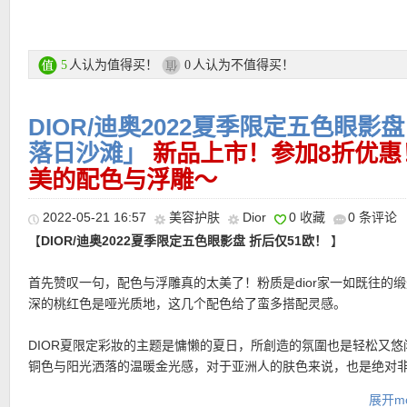
变色唇膏！只想简单出门，或者想提气色的朋友，一定兜儿里放一
不仅滋润度高，还能根据自身唇色和体温显现出不同的颜色，但因
唇膏，颜色不浓郁，完全不会和后续口红打架！精华上唇后能瞬间
★ 每单赠送两个赠品小样，自动放入购物车！！！
冰凉凉的修护双唇，无论是天天戴口罩，还是上口红的，好的唇部
人认为值得买！
人认为不值得买！
5
0
★
Flaconi其他优惠码点此查看
常重要的！丰唇蜜就是打造嘟嘟唇的神器，夏天喜欢清透妆容的，
下唇蜜～
DIOR/迪奥2022夏季限定五色眼影盘「#
落日沙滩」
新品上市！参加8折优惠
提醒一下，购物车里不要同时有特价和正价商品，这样会导致优惠
Douglas家活动链接在此
美的配色与浮雕～
有时候购物车最上方会显示优惠码无效（显示错误），注意看购物
示最后的价格有折扣优惠！
2022-05-21 16:57
美容护肤
Dior
0 收藏
0 条评论
★
注意她家目前付款方式有所调整
，可以选择Klarna付款方式，和
Parfumdreams家购买链接在此
【
DIOR/迪奥2022夏季限定五色眼影盘 折后仅51欧！
】
Rechnung付款一样，商品寄出后会通过Email发给你Rechnung，
天内转账就行
更多Dior/迪奥 链接在此
首先赞叹一句，配色与浮雕真的太美了！粉质是dior家一如既往的
深的桃红色是哑光质地，这几个配色给了蛮多搭配灵感。
★ 邮费：全场购物满20欧德国免邮
DIOR夏限定彩妝的主题是慵懒的夏日，所創造的氛圍也是轻松又悠
★ 免费包装，每单有1-3个赠品小样
铜色与阳光洒落的温暖金光感，对于亚洲人的肤色来说，也是绝对非
★ 付款方式：Rechnung，信用卡，银行转账，Paypal等更多付款
刚从眼影粉体上的质感刻印，就让人觉得质感加分，這次是以经典
网站
展开mo