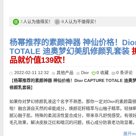
中调:大马士革玫瑰(性感迷人高贵优雅经典时尚)
产自土耳其和保加利亚的大马士革玫瑰拥有让人为她着迷的魔力、
人、沁人心脾经典永恒
基调:沙巴茉莉与格拉斯茉莉(芬芳馥郁个性气质)
人认为值得买！
人认为不值得买！
3
0
来自香氛之都格拉斯的茉莉需要花匠于破晓时分采摘娇嫩花蕾 醇粹
婉 被誉为花中之花
杨幂推荐的素颜神器 神仙价格！Dior 
Dior真我经典浓香 活动链接在此
TOTALE 迪奥梦幻美肌修颜乳套装
品就价值139欧！
更多Dior产品 活动链接在此
2022-02-11 12:32
其他产品
Dior
0 收藏
0 条评论
★ 满59欧，75折优惠码：
MOTHERSDAY
，限时有效！
【
杨幂推荐的素颜神器 神仙价格！Dior CAPTURE TOTALE 迪
修颜乳套装
】
如果你对梦幻修颜乳液这个名字不熟悉，那你一定对Dior的素颜霜
啦！融合源自天然的卓能成分，焕颜花籽精萃与山柚子精萃。轻抹
腻沁融于肌，特殊的柔润活性复合成分，带来非凡舒悦感受。有很
毛孔效果，解决皮肤泛红和暗沉的问题，核心成分防衰老功效显著
在个人微博上推荐过：“发现神器，不用化妆，只用两分钟皮肤就可
展开mo
★ 每单赠送两个赠品小样，自动放入购物车！！！