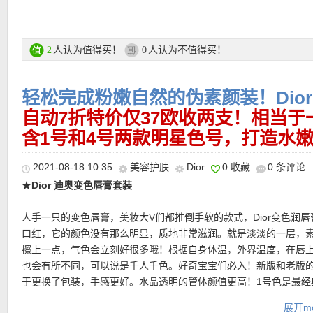
瑰丽清新，傲然盛放。Dior迪奥将这株野生玫瑰进行花谱交植，历
选与培育，孕育出格兰维尔玫瑰：Dior迪奥首款专为护肤而生的传
8种珍稀分子，蕴含奢焕能量。
人认为值得买！
人认为不值得买！
2
0
★ UNLIMITED用户全场护肤品可用8折优惠码：
UNLIMITED
，无最
费，满59欧还送三件礼物！有效期至8月22日！
轻松完成粉嫩自然的伪素颜装！Dio
★ 每单最多送3个小样！！
★ 网购邮费满25欧免邮费！
自动7折特价仅37欧收两支！相当于
含1号和4号两款明星色号，打造水
购买链接在此
2021-08-18 10:35
美容护肤
Dior
0 收藏
0 条评论
★
Dior 迪奥变色唇膏套装
更多Dior迪奥产品 购买链接在此
人手一只的变色唇膏，美妆大V们都推倒手软的款式，Dior变色润唇
口红，它的颜色没有那么明显，质地非常滋润。就是淡淡的一层，
擦上一点，气色会立刻好很多哦！根据自身体温，外界温度，在唇
也会有所不同，可以说是千人千色。好奇宝宝们必入！新版和老版
于更换了包装，手感更好。水晶透明的管体颜值更高！1号色是最经
嫩色，4号偏橘色更能提亮气色！
展开mo