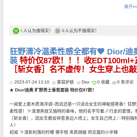
购买链接在此
展开mo
直达购买链接见此
更多DIOR产品 购买链接在此
★ 官网定价90欧！官网描述色号是#720，F家图片展示#999，但
人认为值得买！
人认为不值得买！
6
0
也是#720！
狂野清冷温柔性感全都有🤎 Dior/
装
特价仅87欧！！！收EDT100ml+
［斩女香］名不虚传！女生穿上也敲
★ 每单赠送两个赠品小样，自动放入购物车！！！
2023-07-24 13:10
美容护肤
Dior
0 收藏
0 条评论
★
注意她家目前付款方式有所调整
，可以选择Klarna付款方式，和
Rechnung付款一样，商品寄出后会通过Email发给你Rechnung，
★
Dior/迪奥 旷野男士香氛套装 特价仅87欧！
天内转账就行
★ 【
点此链接查看Flaconi中文图文导购教程
】
一闻爱上那木质海洋调~而且还是一只适合女生的神秘感男香！狂野
★
注意她家目前付款方式有所调整
，可以选择Klarna付款方式，和
柔性感！
清潦奔放又独特的香味，他的名字写着
行走的爱情，
Rechnung付款一样，商品寄出后会通过Email发给你Rechnung，
［斩女香］，因女生都会钟意身边人喷上；女生自己喷上
特别独
天内转账就行
人！
初闻
清新利落的柠檬 佛手柑 夹质胡椒 肉豆蔻的小辛辣