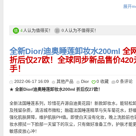
DIOR 迪奥美妍科学臻选4种蕴含非凡能量的花植精萃，帮助修护新
展开mo
胞能量，多方位焕启年轻力！新一代配方，快速沁融，将美肤卓能
肤。唤启内在之美，释放年轻潜能。皱纹仿佛由内得到填充，肌肤
腻，耀现健康亮采。日复一日，卓效改善肌肤岁月痕迹！
人认为值得买！
人认为不值得买！
4
0
活动链接在此
全新Dior/迪奥睡莲卸妆水200ml
全
更多Dior/迪奥 活动链接在此
折后仅27欧！全球同步新品售价420
★ 每单赠送两个赠品小样，自动放入购物车！！！
手！
★
Flaconi其他优惠码点此查看
★ 满59欧，折上92折优惠码：
SUN8
亲测有效！
2022-06-17 16:09
其他产品
Dior
0 收藏
0 条评论
★
全新Dior/迪奥睡莲卸妆水200ml 折后仅27欧！
提醒一下，购物车里不要同时有特价和正价商品，这样会导致优惠
有时候购物车最上方会显示优惠码无效（显示错误），注意看购物
全新法国睡莲系列，珍惜花卉源自迪奥花园！新款卸妆水，能轻松
示最后的价格有折扣优惠！
及残留杂质，清洁城市微粒；融蕴法国睡莲精萃与矢车菊花水，舒
★
注意她家目前付款方式有所调整
，可以选择Klarna付款方式，和
强化肌肤屏障，维护肌肤PH值。即使白天没有化妆，晚上洗脸前也
Rechnung付款一样，商品寄出后会通过Email发给你Rechnung，
妆水擦拭一下脸部一天留下的灰尘，只有做好准备工作，护肤才能
天内转账就行
敏感皮放心冲！