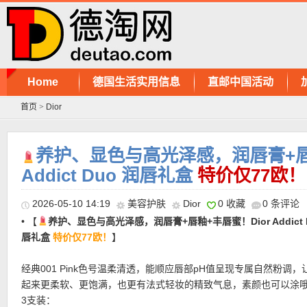
Home
德国生活实用信息
直邮中国活动
首页
>
Dior
养护、显色与高光泽感，润唇膏+唇釉
Addict Duo 润唇礼盒
特价仅77欧！
2026-05-10 14:19
美容护肤
Dior
0 收藏
0 条评论
• 【
养护、显色与高光泽感，润唇膏+唇釉+丰唇蜜！Dior Addict 
唇礼盒
特价仅77欧！
】
经典001 Pink色号温柔清透，能顺应唇部pH值呈现专属自然粉调，
起来更柔软、更饱满，也更有法式轻妆的精致气息，素颜也可以涂
3支装：