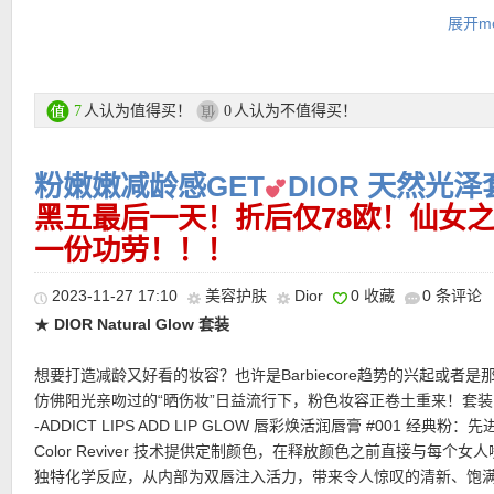
强修护感的肌肤。使用后细纹感被柔化，轮廓更显紧实，肤色看起
可以当做唇膏打底,又可以当做口红显气色, 美妆、护唇一步到位!
展开mo
健康。
购买链接在此
直达购买链接见此
更多DIOR/迪奥活动链接在此
人认为值得买！
人认为不值得买！
7
0
★ 自动优惠！
粉嫩嫩减龄感GET
DIOR 天然光泽套装
★ 每单赠送两个赠品小样，自动放入购物车！！！
★
黑五最后一天！折后仅78欧！仙女
注意她家目前付款方式有所调整
，可以选择Klarna付款方式，和
Rechnung付款一样，商品寄出后会通过Email发给你Rechnung，
一份功劳！！！
天内转账就行
★ 【
点此链接查看Flaconi中文图文导购教程
】
2023-11-27 17:10
美容护肤
Dior
0 收藏
0 条评论
★
DIOR Natural Glow 套装
想要打造减龄又好看的妆容？也许是Barbiecore趋势的兴起或者是
仿佛阳光亲吻过的“晒伤妆”日益流行下，粉色妆容正卷土重来！套
-ADDICT LIPS ADD LIP GLOW 唇彩焕活润唇膏 #001 经典粉：先
Color Reviver 技术提供定制颜色，在释放颜色之前直接与每个女
独特化学反应，从内部为双唇注入活力，带来令人惊叹的清新、饱