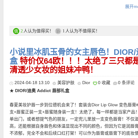
感、精致包装与高级香气，让护肤变成每天留给自己的温柔片刻。
展开mo
购买直达链接在此
人认为值得买！
人认为不值得买！
2
1
★ 自动优惠！
小说里冰肌玉骨的女主唇色！DIOR/迪奥
★ 购物满99欧免运费，不满需要6.99欧运费！
★ 退货：14天内无理由退货
盒
特价仅64欧！！！太绝了三只都
★ 付款方式：接受银行转账、PayPal、Visa、MasterCard等方式
清透少女妆的姐妹冲鸭！
2024-04-18 13:10
美容护肤
Dior
0 收藏
0 条评论
超值产品推荐
★
DIOR/迪奥 Addict 唇部礼盒
春夏美妆护唇一步到位德机会来了！套装含Dior Lip Glow 变色唇膏#
•
【Dior 小A瓶日霜50ml 折后仅105欧，原价162欧！】
为干燥、
支+唇蜜正装一支+唇蜜随身装一支！太绝了，每一样都是当家产品
性、开始显露岁月痕迹的肌肤，准备的一场深度修护仪式。融入法
单出门，或者想提气色的朋友，一定兜儿里放一支变色唇膏！不仅
萃取物与生物细胞科技，帮助肌肤重拾平滑、紧致与饱满状态。质
高，还能根据自身唇色和体温显现出不同的颜色，但因为它是润唇
乳霜般柔滑，滋养感充足，却不会留下厚重油膜，适合偏干、熟龄
不浓郁，完全不会和后续口红打架！可以作为唇膏或唇膏下的底妆