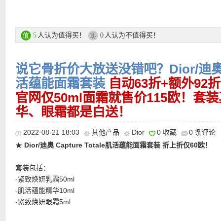
前沿配方工艺，打造持香型水基底香氛，令悦然香气持续萦绕。全新
★ 邮费：全场购物满20欧德国免邮
手法，随心喷洒，尽沐香雾，芬芳水雾细腻而柔软，曼妙花香轻柔
★ 免费包装，每单有1-3个赠品小样
韵悠扬。
人认为值得买！
人认为不值得买！
5
0
★ 付款方式：Rechnung，信用卡，银行转账，Paypal等更多付款
网站
传奇真我瓶身，纯真蜕变：柔雾般淡雅的乳白色瓶身，呈现出花瓣
说它骨折价大放送没错吧？Dior/迪奥 Ca
质感。
活蕴能面霜套装
自动63折+额外92
活动链接在此
官网仅50ml面霜就售价115欧！套
华、眼霜都是白送！
更多DIOR/迪奥 活动链接在此
2022-08-21 18:03
其他产品
Dior
0 收藏
0 条评论
★
Dior/迪奥 Capture Totale肌活蕴能面霜套装 折上折仅60欧！
★ 可用优惠码：
LOVE
全场满39欧减4欧，满69欧减8欧，满99欧减
仅限今天有效！
套装包括：
-紧致焕妍乳霜50ml
-肌活蕴能精华10ml
-紧致焕妍眼霜5ml