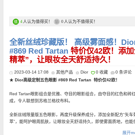
购买链接在此
放的花束。瓶身细节也极具Dior识别度：银色 “Poignard” 蝴蝶结
搭配织物质感的银色标签，精致得像一枚高定细节；瓶底则刻有Miss D
更多DIOR 购买链接见此
志性的千鸟格纹，将品牌的时装基因悄悄藏在香氛之中。
人认为值得买！
人认为不值得买！
4
0
★ 自动优惠！
直达购买链接见此
★ 每单赠送两个赠品小样，自动放入购物车！！！
全新丝绒珍藏版！ 高级雾面感！Di
★
注意她家目前付款方式有所调整
，可以选择Klarna付款方式，和
Rechnung付款一样，商品寄出后会通过Email发给你Rechnung，
#869 Red Tartan ​​​
特价仅42欧！添
天内转账就行
精萃”，让眼妆全天舒适持久！
图片来自：小红书@咕噜仔
2023-03-14 17:08
其他产品
Dior
0 收藏
0 条评论
★
Dior高级定制五色眼影 #869 Red Tartan ​​​ 特价仅42欧！
Red Tartan眼影组合是优雅、夺目的眼影组合，由夺目的红色和砖
成，令人联想到苏格兰格纹布料。
全新丝绒限量版五色眼影，再度升级保养成分，添加全新配方“矢车
萃”，能呵护眼周肌肤，让眼妆全天舒适持久，即使雾面质地，也能
色不卡粉，上妆时更加滑顺轻盈、好晕染、精緻服贴。
展开mo