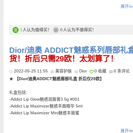
展开mo
活动链接在此
更多Dior/迪奥 活动链接在此
★ 每单赠送两个赠品小样，自动放入购物车！！！
人认为值得买！
人认为不值得买！
3
0
★
注意她家目前付款方式有所调整
，可以选择Klarna付款方式，和
Rechnung付款一样，商品寄出后会通过Email发给你Rechnung，
★ 护肤品可用8折优惠码：
MAFDM618SC
亲测有效！满125欧享8
天内转账就行
Dior/迪奥 ADDICT魅惑系列唇部礼
185欧享85折，满249欧享8折优惠！有效期至6月19日！
★ 彩妆，香水等可用8折优惠码：
货！折后只需29欧！太划算了！
MAFDM618PMUH
亲测有效！满1
88折，满185欧享85折，满249欧享8折优惠！有效期至6月19日！
2022-05-25 11:55
美容护肤
Dior
0 收藏
0 条评论
★
【Dior/迪奥ADDICT魅惑唇部礼盒 折后仅29欧】
礼盒包括：
-Addict Lip Glow魅惑润唇膏3.5g #001
-Addict Lip Maximizer魅惑丰唇精华 5ml
-Addict Lip Maximizer Mini魅惑丰唇蜜
这个礼盒太绝了，每一样都是当家产品！魅惑润唇膏，没错，就是
展开mo