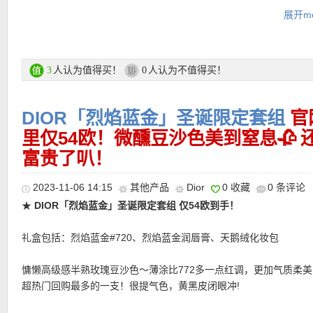
焕发的效果，SPF10 配方富含野生芒果和丝瓜，令双唇湿润并受到
展开mo
-BACKSTAGE POWDER BLUSH (4.4 gr) 后台浮雕腮红，打造天
粉！
-VERNIS CREME ABRICOT (8.0 gr) Abricot 润甲乳：这款Creme Ab
指甲滋养乳霜虽然并不是Dior Beauty 最有名的皇牌产品，却是隐
人认为值得买！
人认为不值得买！
3
0
物！富含杏油和海藻油，按摩于指甲上，可帮助改善指甲抵抗力，
感，袖珍包装非常适合在旅途中随时随地为你带来保湿滋养效果。
DIOR「烈焰蓝金」圣诞限定套组
官
-Dior迪奥化妆包
里仅54欧！微醺豆沙色美到窒息🥀
购买直达链接在此
富贵了叭！
更多 DIOR/迪奥 活动链接在此
2023-11-06 14:15
其他产品
Dior
0 收藏
0 条评论
★
DIOR「烈焰蓝金」圣诞限定套组 仅54欧到手！
★ 今天全场9折优惠码：
LASTCHANCE
亲测有效！
•
【Dior 丰唇蜜 折后仅32欧，原价44欧！】
即时丰唇视觉效果，为
来更饱满、更水润、更有光泽的状态，像给唇部覆上一层清透玻璃
礼盒包括：烈焰蓝金#720、烈焰蓝金润唇膏、天鹅绒化妆包
融入胶原成分，帮助唇部肌肤呈现更平滑、紧致的视觉效果。不是
的存在感，而是带着精致感的丰盈光泽——日常单涂清透自然，叠
慵懒高级感半熟玫瑰豆沙色～薄涂比772多一点红调，更加气质柔
之上，则能让唇妆瞬间更立体、更有水感。柔软海绵刷头贴合唇形
超热门回购最多的一支！很提气色，黄黑皮闭眼冲!
抹就能顺滑延展，带来舒适细腻的上妆体验。