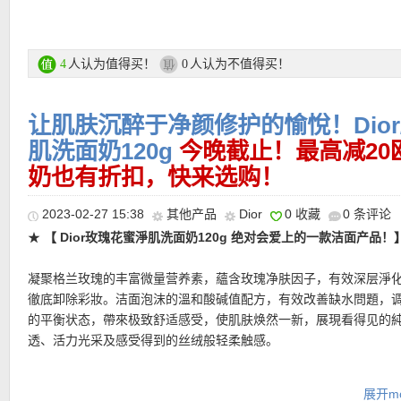
2022年，迪奥全球彩妆创意形象总监Peter Philips以迪奥丝绒高
灵感，将最具代表的《迪奥经典五色眼影》全面进化革新，创造出
质地的《迪奥经典五色眼影 丝绒限量版》。全新细緻的雾面粉盒、
人认为值得买！
人认为不值得买！
4
0
地般的细緻滑顺粉体与5款全新限量色选，质地从丝绒缎光到丝绒特
更低调奢华的妆效，让《迪奥经典五色眼影 丝绒限量版》质感更提
让肌肤沉醉于净颜修护的愉悅！Dior
购买直达链接在此
肌洗面奶120g
今晚截止！最高减20
奶也有折扣，快来选购！
更多Dior活动链接在此
2023-02-27 15:38
其他产品
Dior
0 收藏
0 条评论
★ 自动优惠！
★
【 Dior玫瑰花蜜淨肌洗面奶120g 绝对会爱上的一款洁面产品！
★ 每单赠送两个赠品小样，自动放入购物车！！！
★
Flaconi其他优惠码点此查看
凝聚格兰玫瑰的丰富微量营养素，蘊含玫瑰净肤因子，有效深层淨
徹底卸除彩妝。洁面泡沫的溫和酸碱值配方，有效改善缺水問題，
的平衡状态，帶來极致舒适感受，使肌肤焕然一新，展現看得见的
透、活力光采及感受得到的丝绒般轻柔触感。
提醒一下，购物车里不要同时有特价和正价商品，这样会导致优惠
有时候购物车最上方会显示优惠码无效（显示错误），注意看购物
升级配方蘊含89%*天然成分，洗完清爽不紧绷，使用感超级赞！全
示最后的价格有折扣优惠！
展开mo