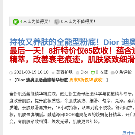
的”。
★
Flaconi其他优惠码点此查看
套装包含：梦幻美肌修颜乳50ml、精华10ml、面膜15ml和化妆包
套装购买链接在这里
人认为值得买！
人认为不值得买！
4
0
提醒一下，购物车里不要同时有特价和正价商品，这样会导致优惠
更多Dior护肤礼盒活动链接在这里
有时候购物车最上方会显示优惠码无效（显示错误），注意看购物
持妆又养肤的全能型粉底！Dior 
示最后的价格有折扣优惠！
最后一天！8折特价仅65欧收！蕴
★
注意她家目前付款方式有所调整
，可以选择Klarna付款方式，和
• 全场85折优惠码：
feb15nc1
，亲测有效！注意需要登录账号才能
精萃，改善衰老痕迹，肌肤紧致细滑
Rechnung付款一样，商品寄出后会通过Email发给你Rechnung，
码！
天内转账就行
2021-09-19 16:10
美容护肤
Dior
0 收藏
0 条评论
• 【
Dior 迪奥肌活蕴能精华粉底
周末8折仅65欧收！
】
全新肌活蕴能精华粉底液，融汇新生源母细胞科学与花植精萃专研，
度改善肌肤，提升底妆质感，令肌肤紧致、细滑、匀净、亮泽。柔
质地，亲肤顺滑易推开，16小时持妆，从早到晚不脱妆。舒润呵护
妆，肌肤盈弹细腻。融蕴源自DIOR迪奥花园的焕妍花籽精萃，开启
变，令肌肤紧致细滑、焕发光采，肌肤更显年轻。
• 购物满49欧免邮，不满49欧每单5.95欧。14天内可免费退货，退
裹内，直接贴上寄回即可。
展开mo