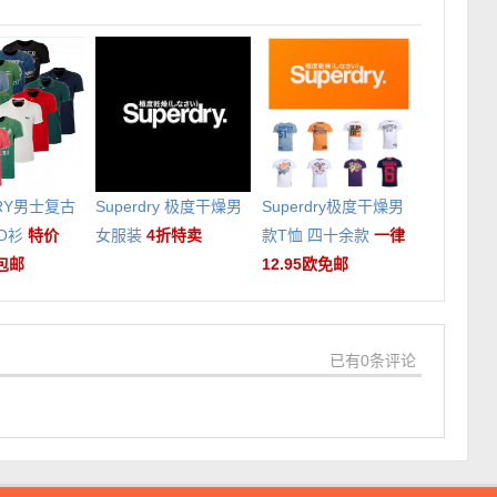
DRY男士复古
Superdry 极度干燥男
Superdry极度干燥男
LO衫
特价
女服装
4折特卖
款T恤 四十余款
一律
+包邮
12.95欧免邮
已有0条评论