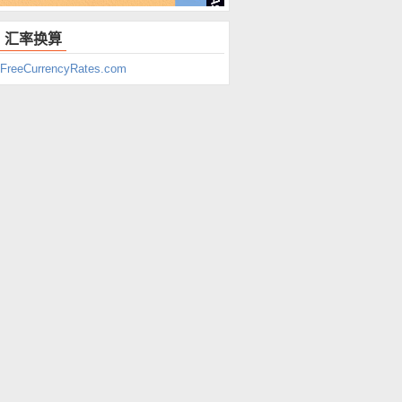
汇率换算
FreeCurrencyRates.com