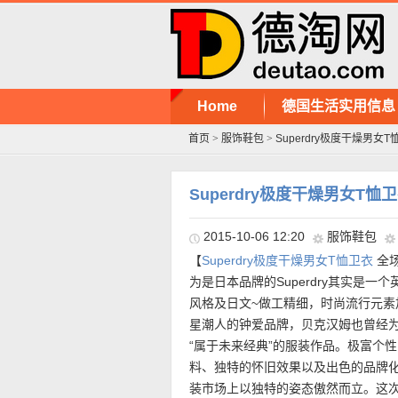
Home
德国生活实用信息
首页
>
服饰鞋包
>
Superdry极度干燥男女T
Superdry极度干燥男女T恤
2015-10-06 12:20
服饰鞋包
【
Superdry极度干燥男女T恤卫衣
全场
为是日本品牌的Superdry其实是
风格及日文~做工精细，时尚流行元素加
星潮人的钟爱品牌，贝克汉姆也曾经为该
“属于未来经典”的服装作品。极富个
料、独特的怀旧效果以及出色的品牌化策
装市场上以独特的姿态傲然而立。这次