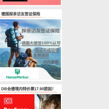
德国探亲访友签证保险
DB全德境内特价票17.90欧起！