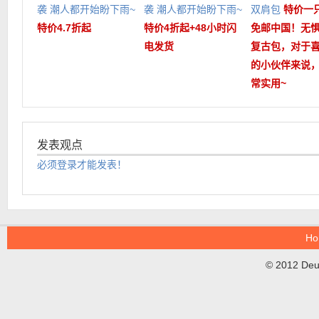
袭 潮人都开始盼下雨~
袭 潮人都开始盼下雨~
双肩包
特价一只
特价4.7折起
特价4折起+48小时闪
免邮中国！无
电发货
复古包，对于
的小伙伴来说
常实用~
发表观点
必须登录才能发表！
Ho
© 2012 DeuT