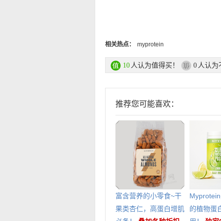
相关热点：
myprotein
人认为值得买！
人认为
10
0
推荐您可能喜欢：
富含营养的小零食~干
Myprot
果类杏仁，高蛋白增肌
的植物蛋