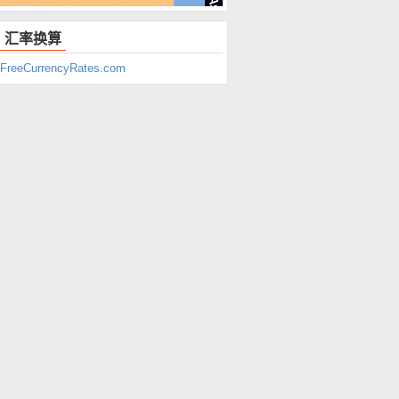
汇率换算
FreeCurrencyRates.com