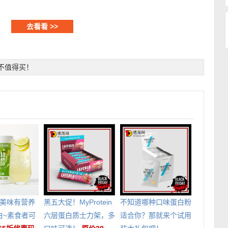
去看看 >>
不值得买！
ein美味有营养
黑五大促！MyProtein
不知道哪种口味蛋白粉
白~素食者可
六层蛋白质士力架，多
适合你？那就来个试用