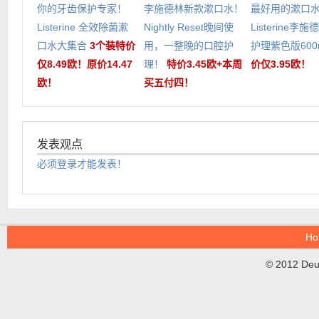
你的牙齿保护专家！
李施德林新款漱口水！
最好用的漱口
Listerine 全效除菌漱
Nightly Reset晚间使
Listerine李
口水大集合
3个装特价
用，一整晚的口腔护
护理紫色版600
仅8.49欧！原价14.47
理！
特价3.45欧+本周
价仅3.95欧！
欧！
买五付四！
发表观点
必须登录才能发表！
Ho
© 2012 DeuT