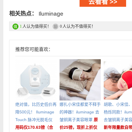
去看看 >>
相关热点：
Iluminage
人认为值得买！
人认为不值得买！
1
0
推荐您可能喜欢：
绝对值，比历史低价再
娜扎小宋佳都爱不释手
胡歌、小宋佳
降500元！ Iluminage
的神器！iluminage 去
杨烁同款！ilumi
Touch 脉冲光脱毛仪
皱铜离子美容眼罩
原
去皱铜离子美
用码仅170.63镑（合
价25镑，现折上折仅
新年限量款自带