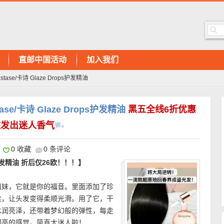
直邮中国活动
加入我们
stase/卡诗 Glaze Drops护发精油
ase/卡诗 Glaze Drops护发精油
黑五全线6折优惠
散发出迷人香气
0 收藏
0 条评论
ops护发精油 折后仅26欧！！！】
姐妹，它就是你的福音。里面添加了珍
丝，让头发变得柔顺光滑。用了它，干
水润亮泽，还带着梦幻般的弹性，每走
闪亮的感觉，简直太迷人啦！