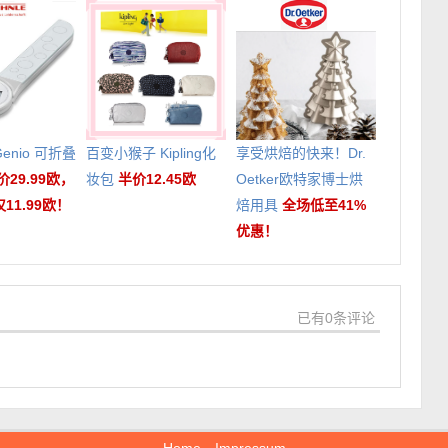
 Genio 可折叠
百变小猴子 Kipling化
享受烘焙的快来！Dr.
价29.99欧，
妆包
半价12.45欧
Oetker欧特家博士烘
11.99欧！
焙用具
全场低至41%
优惠！
已有0条评论