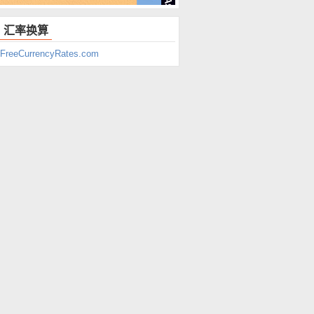
汇率换算
FreeCurrencyRates.com