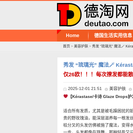
Home
德国生活实用信息
首页
>
美容护肤
>
秀发 “琉璃光” 魔法🪄 Kéra
秀发 “琉璃光” 魔法🪄 Kérast
仅26欧！！！每次撩发都能
2025-12-01 21:51
美容护肤
【Kérastase/卡诗 Glaze Dr
适合所有发质，尤其是被毛躁困扰的
贵的野玫瑰油，能深层滋养每一根发
枯分叉的头发仿佛被施了魔法，变得
一步，头发都像在跳舞，那种轻盈又