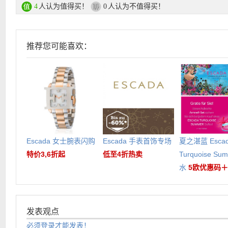
人认为值得买！
人认为不值得买！
4
0
推荐您可能喜欢：
Escada 女士腕表闪购
Escada 手表首饰专场
夏之湛蓝 Esca
特价3,6折起
低至4折热卖
Turquoise Su
水
5欧优惠码
发表观点
必须登录才能发表！