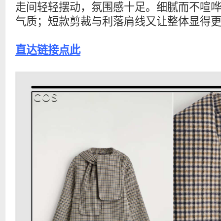
走间轻轻摆动，氛围感十足。细腻而不喧
气质；短款剪裁与利落肩线又让整体显得
直达链接点此