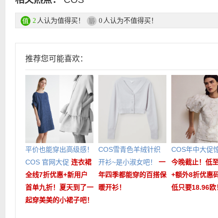
人认为值得买！
人认为不值得买！
2
0
推荐您可能喜欢：
平价也能穿出高级感！
COS雪青色羊绒针织
COS年中大促
COS 官网大促
连衣裙
开衫~是小淑女吧！
一
今晚截止！低至
全线7折优惠+新用户
年四季都能穿的百搭保
+额外8折优惠
首单九折！夏天到了一
暖开衫！
低只要18.96
起穿美美的小裙子吧！