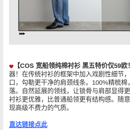
【COS 宽船领纯棉衬衫 黑五特价仅59欧
器！在传统衬衫的框架中加入戏剧性细节
口，勾勒更干净的肩颈线条。100%精梳
落。自然延展的领线，让锁骨与肩部显得
衬衫更优雅，比普通船领更有结构感。随
现高级不费力的气质。
直达链接点此