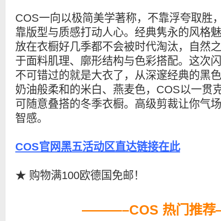
COS一向以极简美学著称，不靠浮夸取胜
靠版型与质感打动人心。经典隽永的风格
放在衣橱好几季都不会被时代淘汰，自然
于面料肌理、廓形结构与色彩搭配。这次
不可错过的就是大衣了，从深邃经典的黑
奶油般柔和的米白、燕麦色，COS以一贯
可随意叠搭的冬季衣橱。高级剪裁让你气
智感。
COS官网黑五活动区直达链接在此
★ 购物满100欧德国免邮！
———–COS 热门推荐