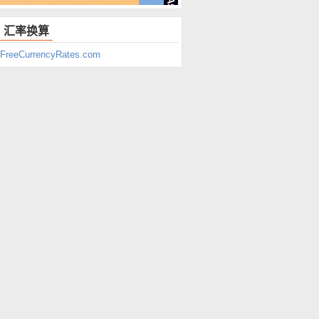
汇率换算
FreeCurrencyRates.com