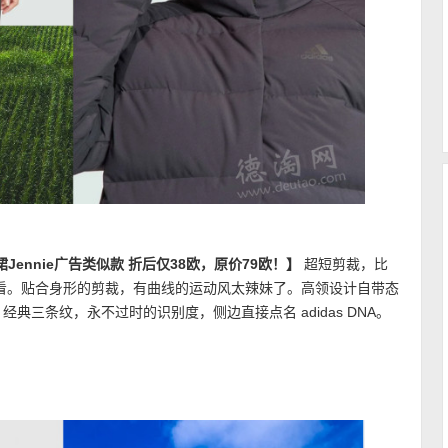
连衣裙Jennie广告类似款 折后仅38欧，原价79欧！】
超短剪裁，比
看。贴合身形的剪裁，有曲线的运动风太辣妹了。高领设计自带态
典三条纹，永不过时的识别度，侧边直接点名 adidas DNA。