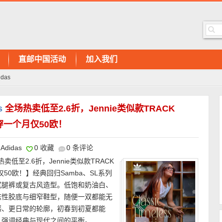
直邮中国活动
加入我们
idas
s
全场热卖低至2.6折，Jennie类似款TRACK
穿一个月仅50欧！
Adidas
0 收藏
0 条评论
卖低至2.6折，Jennie类似款TRACK
50欧！】经典回归Samba、SL系列
宽腿裤或复古风造型。低饱和奶油白、
志性胶底与细窄鞋型，随便一双都能无
感、更日常的轮廓，初春到初夏都能
，强调经典与现代之间的平衡。