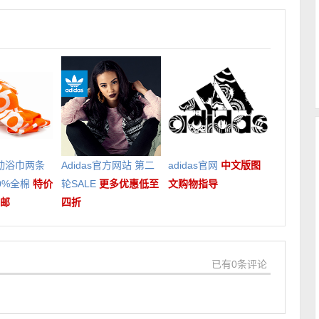
运动浴巾两条
Adidas官方网站 第二
adidas官网
中文版图
0%全棉
特价
轮SALE
更多优惠低至
文购物指导
包邮
四折
已有0条评论