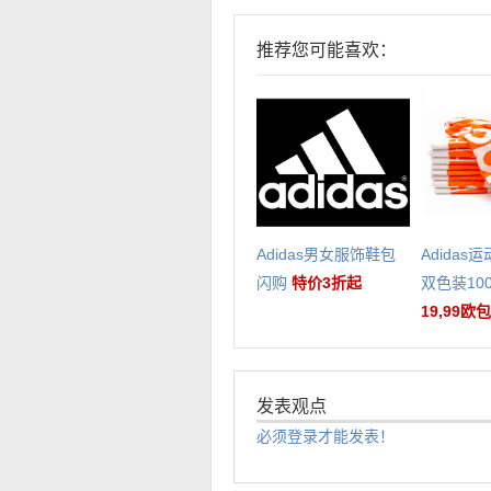
推荐您可能喜欢：
Adidas男女服饰鞋包
Adidas
闪购
特价3折起
双色装10
19,99欧
发表观点
必须登录才能发表！