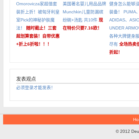
Omorovicza家超值套
美国著名婴儿用品品牌
健身怎么能够
装折上折！被匈牙利皇
Munchkin儿童防漏缤
装备！ PUMA
室Pick的神秘护肤魔
纷碗+汤匙 共10件
现
ADIDAS、ASI
法！
随时截止！三套
在特价只要7.16欧！
UNDER ARM
超划算套装！自带优惠
各种大牌健身
+折上6折啦！！！
尽有
全场热卖低
折起！
发表观点
必须登录才能发表！
Ho
© 2012 DeuT