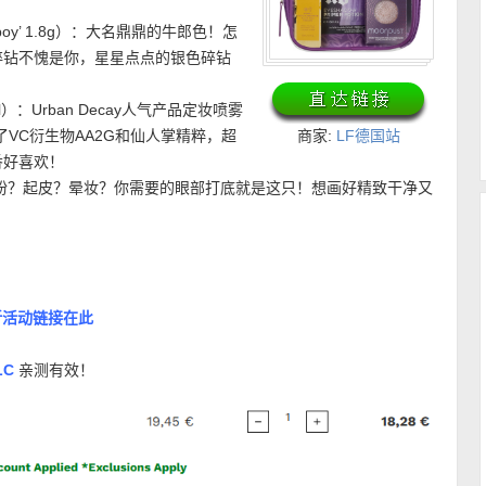
Cowboy’ 1.8g）：大名鼎鼎的牛郎色！怎
碎钻不愧是你，星星点点的银色碎钻
）：Urban Decay人气产品定妆喷雾
VC衍生物AA2G和仙人掌精粹，超
商家:
LF德国站
香好喜欢！
.8ml）：卡粉？起皮？晕妆？你需要的眼部打底就是这只！想画好精致干净又
折上折活动链接在此
LC
亲测有效！