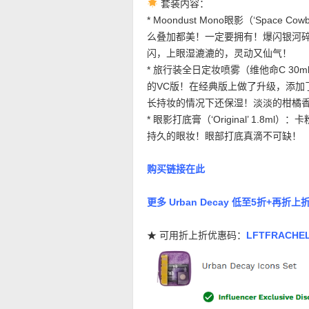
套装内容：
* Moondust Mono眼影（‘Space 
么叠加都美！一定要拥有！爆闪银河
闪，上眼湿漉漉的，灵动又仙气！
* 旅行装全日定妆喷雾（维他命C 30ml
的VC版！在经典版上做了升级，添加了
长持妆的情况下还保湿！淡淡的柑橘
* 眼影打底膏（‘Original’ 1
持久的眼妆！眼部打底真滴不可缺！
购买链接在此
更多 Urban Decay 低至5折+再
★ 可用折上折优惠码：
LFTFRACHE