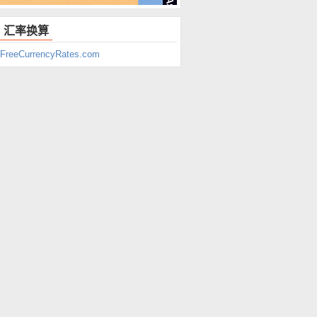
汇率换算
FreeCurrencyRates.com