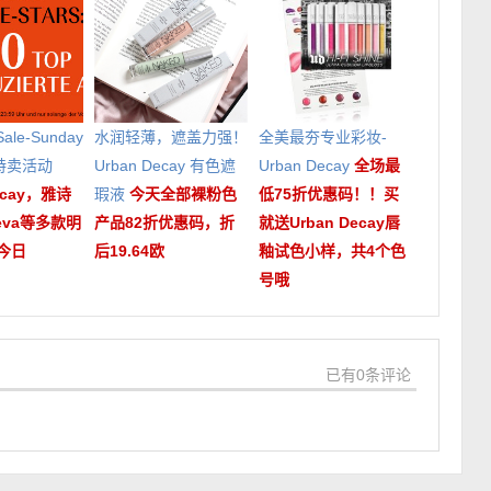
 Sale-Sunday
水润轻薄，遮盖力强！
全美最夯专业彩妆-
特卖活动
Urban Decay 有色遮
Urban Decay
全场最
Decay，雅诗
瑕液
今天全部裸粉色
低75折优惠码！！买
eva等多款明
产品82折优惠码，折
就送Urban Decay唇
今日
后19.64欧
釉试色小样，共4个色
号哦
已有0条评论