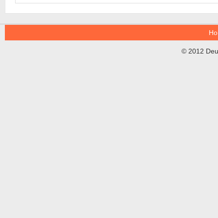
Ho
© 2012 DeuT