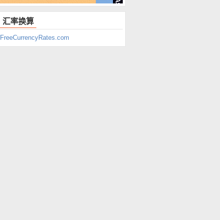
汇率换算
FreeCurrencyRates.com