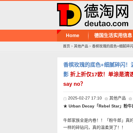
Home
德国生活实用信息
首页
>
其他产品
>
香槟玫瑰的底色+细腻碎闪！温柔
香槟玫瑰的底色+细腻碎闪！温柔哭
影
折上折仅17欧！单涂是清透
say no？
2025-02-27 17:10
其他产品
★
Urban Decay「Rebel Star」
牛郎家族全是内卷！！「粉牛郎」真
一样的碎钻闪，真的温柔哭了！！