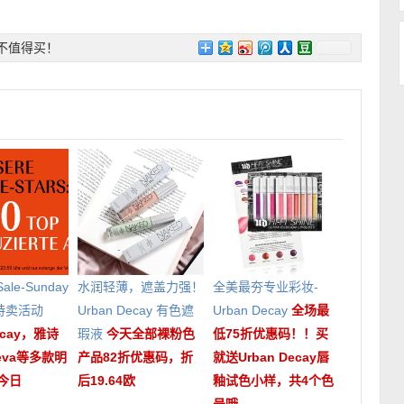
不值得买！
 Sale-Sunday
水润轻薄，遮盖力强！
全美最夯专业彩妆-
特卖活动
Urban Decay 有色遮
Urban Decay
全场最
Decay，雅诗
瑕液
今天全部裸粉色
低75折优惠码！！买
eva等多款明
产品82折优惠码，折
就送Urban Decay唇
今日
后19.64欧
釉试色小样，共4个色
号哦