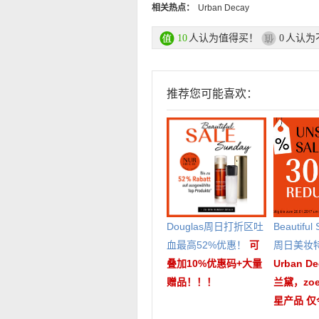
相关热点：
Urban Decay
人认为值得买！
人认为
10
0
推荐您可能喜欢：
Douglas周日打折区吐
Beautiful
血最高52%优惠！
可
周日美妆
叠加10%优惠码+大量
Urban 
赠品！！！
兰黛，zo
星产品 仅