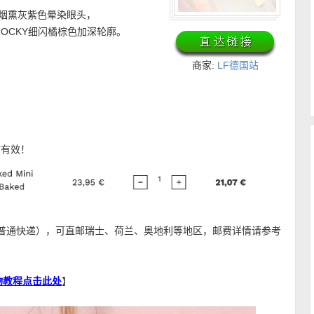
LE烟熏灰紫色晕染眼头，
，ROCKY细闪橘棕色加深轮廓。
商家:
LF德国站
时有效！
（普通快递），可直邮瑞士、荷兰、奥地利等地区，邮费详情请参考
文购物教程点击此处
】