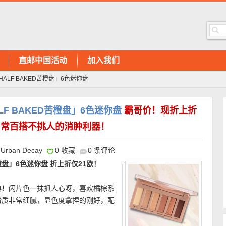
直邮中国活动
加入我们
「HALF BAKED苦橙盘」6色迷你盘
HALF BAKED苦橙盘」6色迷你盘
霸哥价！现折上折
日常百搭不挑人的消肿利器！
Urban Decay
0 收藏
0 条评论
ED苦橙盘」6色迷你盘 折上折仅21欧！
典！闪片色一抹抓人心呀，喜欢橘棕系
粉质非常细腻，显色度拿捏的刚好，配