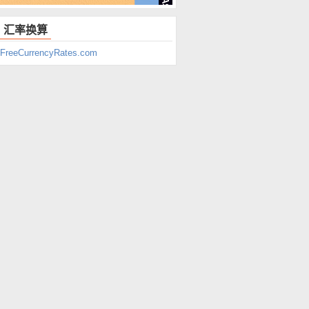
汇率换算
FreeCurrencyRates.com