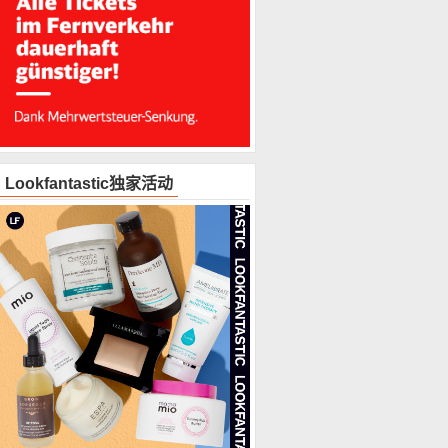
Lookfantastic独家活动