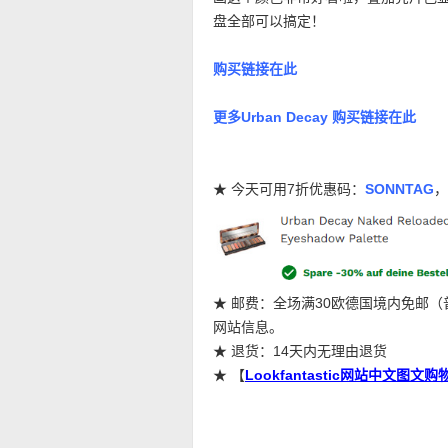
盘全部可以搞定！
购买链接在此
更多Urban Decay 购买链接在此
★ 今天可用7折优惠码：
SONNTAG
，
★ 邮费：全场满30欧德国境内免邮
网站信息。
★ 退货：14天内无理由退货
★ 【
Lookfantastic网站中文图