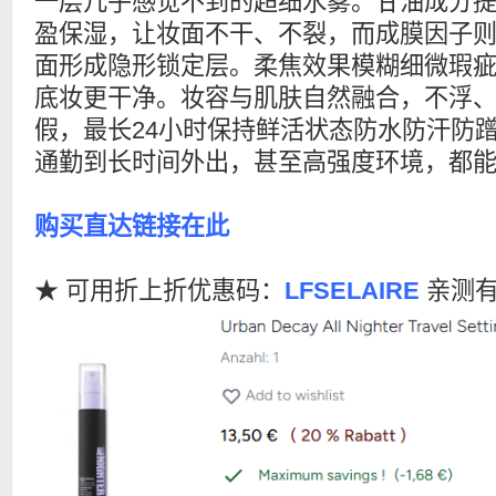
一层几乎感觉不到的超细水雾。甘油成分
盈保湿，让妆面不干、不裂，而成膜因子
面形成隐形锁定层。柔焦效果模糊细微瑕
底妆更干净。妆容与肌肤自然融合，不浮
假，最长24小时保持鲜活状态防水防汗防
通勤到长时间外出，甚至高强度环境，都
购买直达链接在此
★ 可用折上折优惠码：
LFSELAIRE
亲测