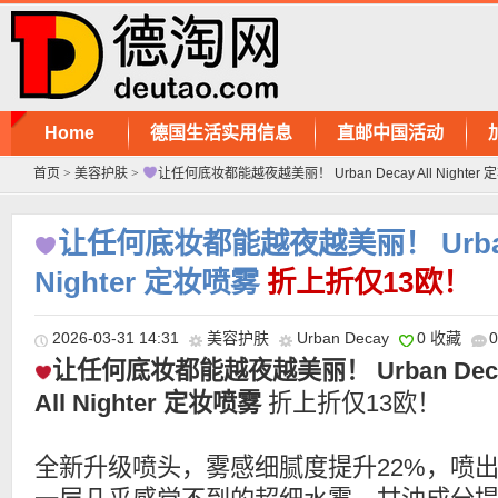
Home
德国生活实用信息
直邮中国活动
首页
>
美容护肤
>
让任何底妆都能越夜越美丽！ Urban Decay All Nighter
让任何底妆都能越夜越美丽！ Urban D
Nighter 定妆喷雾
折上折仅13欧！
2026-03-31 14:31
美容护肤
Urban Decay
0 收藏
让任何底妆都能越夜越美丽！ Urban Dec
All Nighter 定妆喷雾
折上折仅13欧！
全新升级喷头，雾感细腻度提升22%，喷