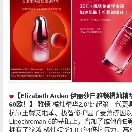
【Elizabeth Arden 伊丽莎白雅顿橘灿
69欧！】
雅顿“橘灿精华2.0”比起第一代
抗氧王牌艾地苯、极智修护因子麦角硫因
Lipochroman-6的基础上，增加了维他
拥有了逾越“橘灿精华1.0”的4倍抗氧力，