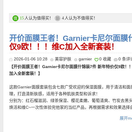
【
德国亚马逊中文图文导购教程点此链接
】
人认为值得买！
人认为不值得买！
15
4
开价面膜王者！Garnier卡尼尔面
仅9欧！！！维C加入全新套装！
2026-01-06 10:28
美容护肤
garnier
0 收藏
0 条评
【开价面膜王者！Garnier卡尼尔面膜什锦装7件 新年特价仅9欧！
加入全新套装！】
这款Garnier面膜套装包含七款广受欢迎的保湿面膜，用于清洁和面
理，打造清新肤感，适用于各种肌肤类型和诉求！
分别为：红石榴滋润、绿茶保湿、樱花柔嫩、葡萄清爽、竹炭去黑
焕活和维C~一次性体验完他家的当红产品，再根据需求和效果选择
的。含有透明质酸和纯素配方，不含动物成分，适合敏感肌肤、干
展开mo
中性肌肤、混合性肌肤。