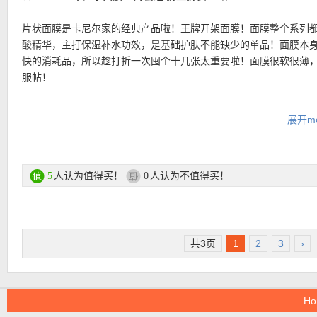
片状面膜是卡尼尔家的经典产品啦！王牌开架面膜！面膜整个系列
酸精华，主打保湿补水功效，是基础护肤不能缺少的单品！面膜本
快的消耗品，所以趁打折一次囤个十几张太重要啦！面膜很软很薄
服帖！
套装包括：
展开mo
-樱花提亮玻尿酸面膜1张、
-石榴抗皱玻尿酸面膜1张、
-薰衣草玻尿酸面膜1张、
-绿茶祛油补水面膜1张、
人认为值得买！
人认为不值得买！
5
0
-洋甘菊美白镇静面膜1张、
-柠檬VC美白面膜1张、
-茶树精华抗痘1张、
-葡萄籽抗氧化面膜1张、
共3页
1
2
3
›
-夜间深度补水面膜1张、
-橙汁眼膜1张
Ho
购买链接在此