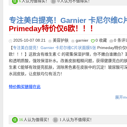
人认为值得买！
人认为不值得买！
6
0
【
德国亚马逊中文图文导购教程点此链接
】
专注美白提亮！Garnier 卡尼尔维
Primeday特价仅6欧！！！
2025-10-07 08:21
美容护肤
garnier
0 收藏
0 条评
【
专注美白提亮！Garnier 卡尼尔维C片状面膜5张
Primeday特价仅
欧！！！】这款含有维生素 C 的密集保湿护理，你不嫩白谁嫩白？
和透明质酸，强效保湿补水。改善皮肤粗糙问题，获得健康亮白的
生素 C能够有效提亮肌肤，消除黑色素在皮肤中的沉淀！玻尿酸可
水润皮肤，让皮肤均匀有活力！
特价购买链接在此
展开mo
【
德国亚马逊中文图文导购教程点此链接
】
人认为值得买！
人认为不值得买！
16
1