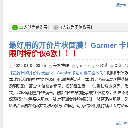
【
德国亚马逊中文图文导购教程点此链接
】
展开mo
人认为值得买！
人认为不值得买！
32
4
最好用的开价片状面膜！Garnier 
限时特价仅6欧！！！
2026-01-08 09:25
美容护肤
garnier
0 收藏
0 条评
【
最好用的开价片状面膜！Garnier 卡尼尔樱花面膜5片
限时特价仅
本款焕活调理配方灵感源自亚洲护肤智慧。本款片状面膜富含樱花
透明质酸，富含10倍樱花精萃，搭配维生素C，使肌肤粉嫩透亮、
致。超轻薄羽量纤维膜布，创新纤维结构能承载10倍精华，优越渗
保湿精华完整导入肌底。针对亚洲女性脸部设计，紧密贴合肌肤。
适贴合面部轮廓的超级轻薄纸巾制成，可为暗哑肌肤持续注入有益
直达链接在此
展开mo