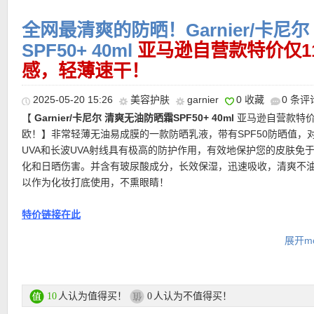
全网最清爽的防晒！Garnier/卡尼
SPF50+ 40ml
亚马逊自营款特价仅1
感，轻薄速干！
2025-05-20 15:26
美容护肤
garnier
0 收藏
0 条评
【
Garnier/卡尼尔 清爽无油防晒霜SPF50+ 40ml
亚马逊自营款特价
欧！】非常轻薄无油易成膜的一款防晒乳液，带有SPF50防晒值，对
UVA和长波UVA射线具有极高的防护作用，有效地保护您的皮肤免
化和日晒伤害。并含有玻尿酸成分，长效保湿，迅速吸收，清爽不
以作为化妆打底使用，不熏眼睛！
特价链接在此
展开mo
更多Garnier/卡尼尔特价活动链接在此
【
德国亚马逊中文图文导购教程点此链接
】
人认为值得买！
人认为不值得买！
10
0