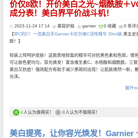
【
价仅8欧！开价美白之光~烟酰胺＋V
德国亚马逊中文图文导购教程点此链接
】
成分表！美白界平价战斗机！
2023-11-24 17:14
美容护肤
garnier
0 收藏
0 条评
【
早C的C！一流美白手Garnier卡尼尔维C活性精华 30ml装
黑五史
欧！】
轻装上阵呵护皮肤！这款质地轻盈的精华可对抗黑色素和色斑，使用
可让肤色更均匀，容光焕发！富含维生素C、水杨酸和烟酰胺，三管
美白又抗痘！强效配方有助于减少黑斑的出现！让肌肤焕然一新，
光泽。
展开mo
购买链接在此
更多亚马逊今日护肤折扣产品链接在此
人认为值得买！
人认为不值得买！
4
0
【
德国亚马逊中文图文导购教程点此链接
】
美白提亮，让你容光焕发！Garnier