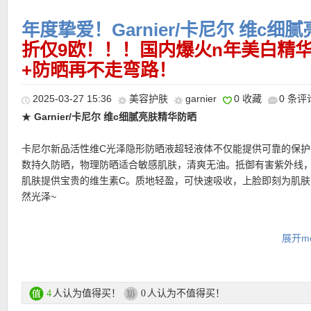
进肌肤持久保湿。使用后肌肤光滑柔嫩，焕发动人光彩。
年度挚爱！Garnier/卡尼尔 维c
购买链接在此
折仅9欧！！！国内爆火n年美白精
+防晒再不走弯路！
更多Garnier低至5折活动链接在此
2025-03-27 15:36
美容护肤
garnier
0 收藏
0 条评
★
Garnier/卡尼尔 维c细腻亮肤精华防晒
★ 自动优惠！
★ 邮费：全场满30欧德国境内免邮（普通快递），可直邮瑞士、荷
卡尼尔新品活性维C光泽隐形防晒液超轻液体不仅能提供可靠的保护
地利等地区，邮费详情请参考网站信息。
数持久防晒，物理防晒适合敏感肌肤，清爽无油。抵御有害紫外线
★ 退货：14天内无理由退货
肌肤提供宝贵的维生素C。质地轻盈，可快速吸收，上脸即刻为肌肤
★ 【
Lookfantastic网站中文图文购物教程点击此处
】
然光泽~
购买链接在此
展开mo
更多 Garnier/卡尼尔 低至4折+再折上折活动链接在此
★ 可用折上折优惠码：
LFSELAIRE
亲测有效！
人认为值得买！
人认为不值得买！
4
0