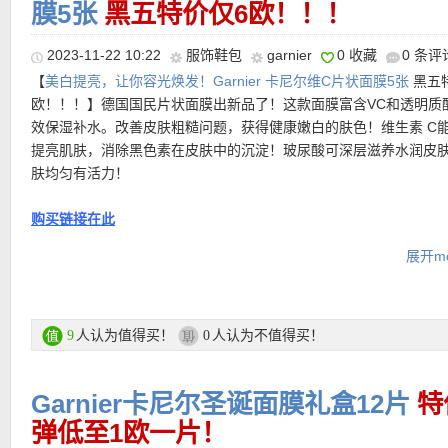
膜5张
黑五特价仅6欧！！！
2023-11-22 10:22
服饰鞋包
garnier
0 收藏
0 条评
【
美白提亮，让你容光焕发！Garnier 卡尼尔维C片状面膜5张
黑五
欧！！！】德国国民片状面膜出新品了！这款面膜富含VC和透明质
效保湿补水。改善皮肤粗糙问题，获得健康嫩白的肤色！维生素 C
提亮肌肤，消除黑色素在皮肤中的沉淀！玻尿酸可深层滋养水润皮
肤均匀有活力！
购买链接在此
展开mo
更多Garnier 卡尼尔黑五特价活动链接在此
【
德国亚马逊中文图文导购教程点此链接
】
人认为值得买！
人认为不值得买！
9
0
Garnier卡尼尔圣诞面膜礼盒12片
特
弹低至1欧一片！