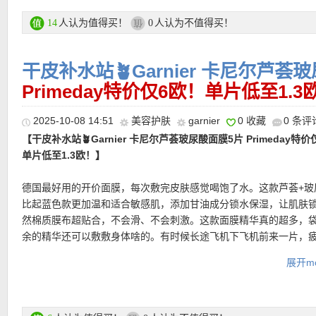
购买链接在此
人认为值得买！
人认为不值得买！
14
0
【
德国亚马逊中文图文导购教程点此链接
】
干皮补水站🪴Garnier 卡尼尔芦荟
Primeday特价仅6欧！单片低至1.3
2025-10-08 14:51
美容护肤
garnier
0 收藏
0 条评
【干皮补水站🪴Garnier 卡尼尔芦荟玻尿酸面膜5片 Primeday特价
单片低至1.3欧！】
德国最好用的开价面膜，每次敷完皮肤感觉喝饱了水。这款芦荟+玻
比起蓝色款更加温和适合敏感肌，添加甘油成分锁水保湿，让肌肤
然棉质膜布超贴合，不会滑、不会刺激。这款面膜精华真的超多，
余的精华还可以敷敷身体啥的。有时候长途飞机下飞机前来一片，
扫而光！
展开mo
直达链接在此