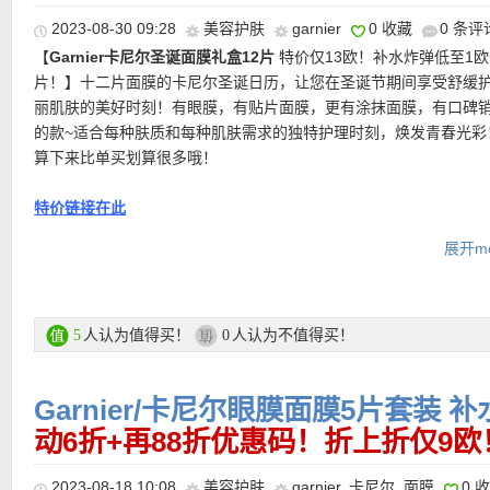
2023-08-30 09:28
美容护肤
garnier
0 收藏
0 条评
【
Garnier卡尼尔圣诞面膜礼盒12片
特价仅13欧！补水炸弹低至1欧
片！】十二片面膜的卡尼尔圣诞日历，让您在圣诞节期间享受舒缓
丽肌肤的美好时刻！有眼膜，有贴片面膜，更有涂抹面膜，有口碑
的款~适合每种肤质和每种肌肤需求的独特护理时刻，焕发青春光彩
算下来比单买划算很多哦！
特价链接在此
展开mo
更多Garnier面膜特价活动链接在此
【
德国亚马逊中文图文导购教程点此链接
】
人认为值得买！
人认为不值得买！
5
0
Garnier/卡尼尔眼膜面膜5片套装
动6折+再88折优惠码！折上折仅9欧
2023-08-18 10:08
美容护肤
garnier
,
卡尼尔
,
面膜
0 