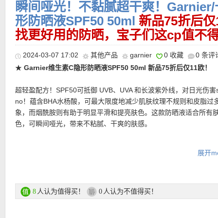
瞬间哑光！不黏腻超干爽！Garnier
形防晒液SPF50 50ml
新品75折后仅
找更好用的防晒，宝子们这cp值不
2024-03-07 17:02
其他产品
garnier
0 收藏
0 条评
★
Garnier维生素C隐形防晒液SPF50 50ml 新品75折后仅11欧！
超轻盈配方！SPF50可抵御 UVB、UVA 和长波紫外线，对日光伤害s
no！蕴含BHA水杨酸，可最大限度地减少肌肤纹理不规则和皮脂过
象，而烟酰胺则有助于明显平滑和提亮肤色。这款防晒液适合所有
色，可瞬间哑光，带来不粘腻、干爽的肤感。
购买链接在此
展开mo
更多Garnier产品 购买链接在此
人认为值得买！
人认为不值得买！
8
0
★ 可用75折优惠码：
NC25
，亲测有效！