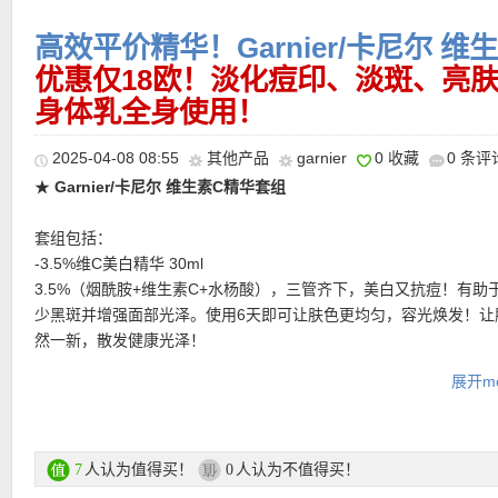
高效平价精华！Garnier/卡尼尔 
优惠仅18欧！淡化痘印、淡斑、亮
身体乳全身使用！
2025-04-08 08:55
其他产品
garnier
0 收藏
0 条评
★
Garnier/卡尼尔 维生素C精华套组
套组包括：
-3.5%维C美白精华 30ml
3.5%（烟酰胺+维生素C+水杨酸），三管齐下，美白又抗痘！有助
少黑斑并增强面部光泽。使用6天即可让肤色更均匀，容光焕发！让
然一新，散发健康光泽！
展开mo
-10% 夜间维C美白精华 30ml
经过 3 年的科学研究，卡尼尔推出了抗黑斑晚间精华液，这是品牌
高浓度 10% 纯维生素C和透明质酸的针对性晚间精华液。
人认为值得买！
人认为不值得买！
7
0
其强效配方能明显淡化色斑，均匀肤色。精华液能补充肌肤流失的