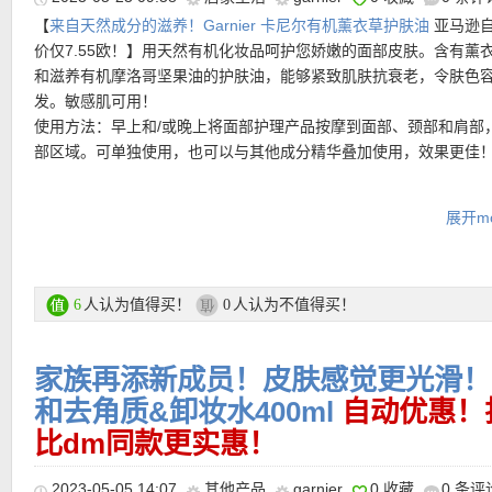
★ 可用折上折优惠码：
LFSELAIRE
亲测有效！
【
来自天然成分的滋养！Garnier 卡尼尔有机薰衣草护肤油
亚马逊
价仅7.55欧！】用天然有机化妆品呵护您娇嫩的面部皮肤。含有薰
和滋养有机摩洛哥坚果油的护肤油，能够紧致肌肤抗衰老，令肤色
发。敏感肌可用！
使用方法：早上和/或晚上将面部护理产品按摩到面部、颈部和肩部
部区域。可单独使用，也可以与其他成分精华叠加使用，效果更佳
★ 邮费：全场满30欧德国境内免邮（普通快递），可直邮瑞士、荷
地利等地区，邮费详情请参考网站信息。
购买链接在此
★ 退货：14天内无理由退货
展开mo
★ 【
Lookfantastic网站中文图文购物教程点击此处
】
更多护肤品化妆品活动链接在此
【
德国亚马逊中文图文导购教程点此链接
】
人认为值得买！
人认为不值得买！
6
0
家族再添新成员！皮肤感觉更光滑！Gar
和去角质&卸妆水400ml
自动优惠！折
比dm同款更实惠！
2023-05-05 14:07
其他产品
garnier
0 收藏
0 条评