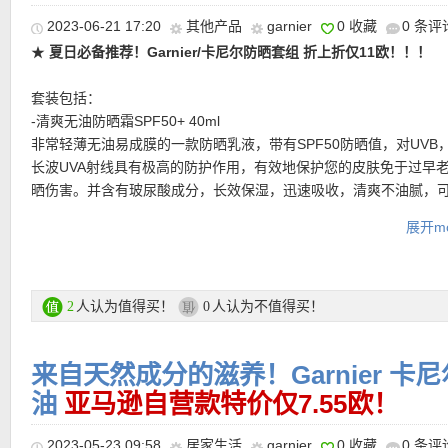
更多折上折专区链接在此
2023-06-21 17:20
其他产品
garnier
0 收藏
0 条评
★
夏日必备推荐！Garnier/卡尼尔防晒套组 折上折仅11欧！！！
★ 可用折上折优惠码：
LFSELAIRE
亲测有效！
套装包括：
-清爽无油防晒霜SPF50+ 40ml
非常轻薄无油易成膜的一款防晒乳液，带有SPF50防晒值，对UVB，
长波UVA射线具有极高的防护作用，有效地保护您的皮肤免于过早
晒伤害。并含有玻尿酸成分，长效保湿，迅速吸收，清爽不油腻，
★ 邮费：全场满30欧德国境内免邮（普通快递），可直邮瑞士、荷
化妆打底使用，不熏眼睛！
地利等地区，邮费详情请参考网站信息。
展开mo
★ 退货：14天内无理由退货
-24小时保湿防晒霜SPF30 50ml
★ 【
Lookfantastic网站中文图文购物教程点击此处
】
这款防晒霜富含保湿复合物和维生素E，可抵御紫外线，同时保持皮
润。轻盈的配方适用于面部和身体，不会有油腻的残留物，防止紫
人认为值得买！
人认为不值得买！
2
0
的晒伤和过早老化。
来自天然成分的滋养！Garnier 
购买链接在此
油
亚马逊自营款特价仅7.55欧！
更多Garnier产品 购买链接在此
2023-05-23 09:58
居家生活
garnier
0 收藏
0 条评