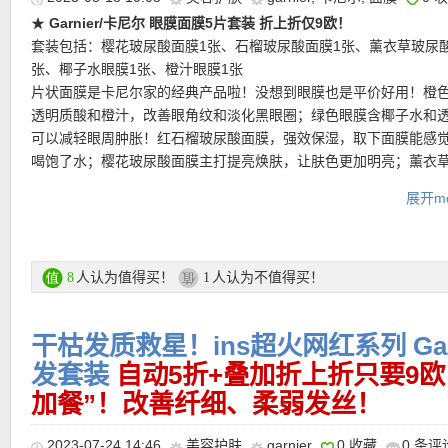
★
Garnier/卡尼尔 眼膜面膜5片套装 折上折仅9欧！
套装包括：樱花玻尿酸面膜1张、石榴玻尿酸面膜1张、薰衣草玻尿
张、椰子水眼膜1张、橙汁眼膜1张
片状面膜是卡尼尔家的经典产品啦！没想到眼膜也是平价好用！橙
透明质酸和橙汁，改善眼角纹和淡化黑眼圈；绿色眼膜含椰子水和
可以减轻眼周肿胀！红石榴玻尿酸面膜，强效保湿，取下面膜能感
喝饱了水；樱花玻尿酸面膜主打提亮焕肤，让肤色更加明亮；薰衣
面膜超适合敏感肌，帮助镇静和锁水。
展开mo
购买链接在此
更多Garnier产品 购买链接在此
人认为值得买！
人认为不值得买！
8
1
干枯发质救星！ins超火网红系列 Gar
★ 可用折上折优惠码：
BUNDLE
，亲测有效！
发套装
自动5折+叠加折上折只要9
加餐”！改善纤细、柔弱发丝！
2023-07-24 14:46
美容护肤
garnier
0 收藏
0 条评