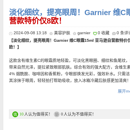
淡化细纹，提亮眼周！Garnier 维C
营款特价仅8欧！
2024-09-08 13:18
美容护肤
garnier
0 收藏
0 条评
【淡化细纹，提亮眼周！Garnier 维C眼霜15ml 亚马逊自营款特价
欧！】
★ 邮费：全场满30欧德国境内免邮（普通快递），可直邮瑞士、荷
这款含有维生素C的眼霜质地轻盈，可淡化黑眼圈、细纹和鱼尾纹，
地利等地区，邮费详情请参考网站信息。
带来自然光泽，提拉紧致眼部肌肤。综合有效的强大配方，含维生素
★ 退货：14天内无理由退货
4% 烟酰胺、咖啡因和香蕉粉，令眼部焕发光彩，强效补水。只需
★ 支付方式：klarna，paypal，sezzle 分期付款等更多付款方式
其涂抹于眼周，轻轻拍打帮助吸收，放入冰箱冷藏后肤感更加清爽
★ 【
Lookfantastic网站中文图文购物教程点击此处
】
展开mo
特价链接在此
更多Garnier特价活动链接在此
人认为值得买！
人认为不值得买！
10
0
【
德国亚马逊中文图文导购教程点此链接
】