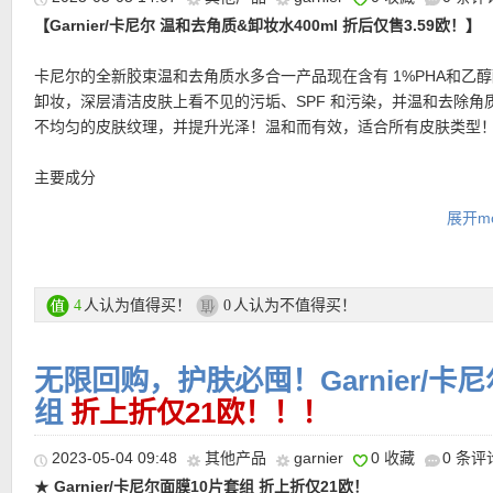
【Garnier/卡尼尔 温和去角质&卸妆水400ml 折后仅售3.59欧！】
卡尼尔的全新胶束温和去角质水多合一产品现在含有 1%PHA和乙
卸妆，深层清洁皮肤上看不见的污垢、SPF 和污染，并温和去除角
不均匀的皮肤纹理，并提升光泽！温和而有效，适合所有皮肤类型
主要成分
-胶束：隐形清洁剂，像磁铁一样捕捉杂质、彩妆、污垢和污染物，
展开mo
洁。
-1% PHA + 乙醇酸 (AHA): 以温柔着称 去角质功效，帮助去角质 
滑。
人认为值得买！
人认为不值得买！
4
0
购买链接见此
无限回购，护肤必囤！Garnier/卡
更多Garnier/卡尼尔 活动链接在此
组
折上折仅21欧！！！
【
Douglas中文图文导购教程 点击这里查看
】
2023-05-04 09:48
其他产品
garnier
0 收藏
0 条评
★
Garnier/卡尼尔面膜10片套组 折上折仅21欧！