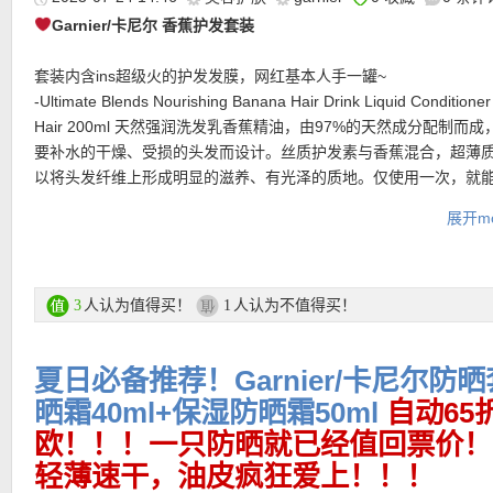
★ 邮费：全场满30欧德国境内免邮（普通快递），可直邮瑞士、荷
Garnier/卡尼尔 香蕉护发套装
地利等地区，邮费详情请参考网站信息。
★ 退货：14天内无理由退货
套装内含ins超级火的护发发膜，网红基本人手一罐~
★ 【
Lookfantastic网站中文图文购物教程点击此处
】
-Ultimate Blends Nourishing Banana Hair Drink Liquid Conditioner
Hair 200ml 天然强润洗发乳香蕉精油，由97%的天然成分配制而
要补水的干燥、受损的头发而设计。丝质护发素与香蕉混合，超薄
以将头发纤维上形成明显的滋养、有光泽的质地。仅使用一次，就
可柔软发丝和美好光泽。
展开mo
-Ultimate Blends Hair Food Banana 3-in-1 Hair Mask Treatment 
发营养香蕉三合一发膜，质地轻盈，其中添加香蕉和乳木果成分，
发素、发膜或免洗护发素，为您塑造柔软、亮泽、强韧的秀发。采
的纯植物配方，带来自然之感，可将秀发从发根至发梢包裹在水分
人认为值得买！
人认为不值得买！
3
1
尽可能地减少断裂并抚平头发纤维，不会造成负重感，带来富有光
秀发！
夏日必备推荐！Garnier/卡尼尔防
购买直达链接在此
晒霜40ml+保湿防晒霜50ml
自动65
欧！！！一只防晒就已经值回票价！
更多 Garnier/卡尼尔 产品链接在此
轻薄速干，油皮疯狂爱上！！！