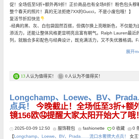
【Prada 黑色漆皮芭蕾鞋 折上折后仅612欧！】
甜美与酷感并存！
计搭配可调节可拆卸细肩带，让你随时切换手提或斜挎造型。无论
促！全场低至5折+额外再9折！正价商品也有全场8折！粉色包头穆
支付方式：
信用卡(Visa / MasterCard / American Express)、Pay
皮涂层皮革，表面光泽如镜，散发出低调的奢华感。鞋内配以真皮
还是周末约会，这款包都能在简约中散发出高阶时髦感。
整个春天的照片！真的无法拒绝7XX的Gucci，不是小废包哦！】
转账等
软贴合脚型，带来舒适的穿着体验。鞋底采用耐磨合成材料，配合
复活节折扣快览
计，提供稳定抓地力。鞋型以圆润鞋头与平底设计为主，简洁且舒
产品直达链接点此
-经典的黑、灰、白包袋固然百搭，但偶尔换上亮眼新色，不仅能为
【Longchamp/珑骧 Le Pliage 夕阳橙托特包 史低价，78折仅93
运费：
满25欧免费送货，如对货品不满意，可于30天内免费退货。
日常长时间行走。装饰性鞋带与一脚蹬式的穿脱方式相结合，既保
添活力，还能让整体风格更显明亮且富有朝气。Ralph Lauren最近
个橙色很提气色，属于冷门的好看色。采用耐磨的尼龙材料，外观
鞋的经典韵味，又更符合现代生活的便捷需求。
列，就融合多彩配色与经典设计，既充满活力，又不失优雅格调。Far
落，可折叠收纳，便于携带。正面饰有logo压花，摁扣翻盖，绝对
提包干净清透的蓝色结合质感十字纹皮，花小钱办大事高质感！
款，推荐收！好看，随性，还能装。价格公道、材质轻盈、设计简
———–热门单品推荐———–
产品直达链接点此
展开mo
-Gucci GG腰包经典GG Supreme帆布以质地柔软且富有延展性而
购买还是使用，都不会让你觉得吃力。简直是法式生活方式的代表
品牌历经岁月洗礼却从未褪色的经典面料之一。轻薄包身结合实用
随性却能够毫不费力地保持优雅和时髦！
潮牌和奢侈品之间找到最适合你的那一档！
【Gucci Horsebit 1955老花手提包 折上折立减546欧！】
复刻19
-Miu Miu引领千金学院风、书呆子潮流，打造就独特的「Miu式」
人认为值得买！
人认为不值得买！
13
0
产品直达链接点此
典设计，精致老花搭配马衔扣Logo！经典GG Supreme帆布，拼接
品牌一推即是爆款的包包令新世代女孩好感度不断！这款半月手提
革，意式复古DNA直接拉满！翻盖结构搭配金色马衔扣，优雅又安
炫的漆皮打造，手柄搭配肩带，一包两背，让穿搭可以更多元地搭
手提和可调肩带，两种背法自由切换。钱包、钥匙、唇膏、小卡包
Longchamp、Loewe、BV、Pr
百搭，经典元素都在还不怕撞包，出门也是刚刚好！
fashionette折上折活动链接在此
点兵！
今晚截止！全场低至3折+额外再
镜156欧🤤提醒大家太阳开始大了哦
产品直达链接点此
★ 特价商品折上9折优惠码：
EGG10
根据单品页面显示而定！
2025-03-09 12:50
服饰鞋包
fashionette
0 收藏
0
★ 正价商品8折优惠码：
EGG20
根据单品页面显示而定！
【Tory Burch Robinson Crescent马鞍包 黑五折上折仅304欧！
【
Longchamp、Loewe、BV、Prada……流口水奢牌大点兵！
女王