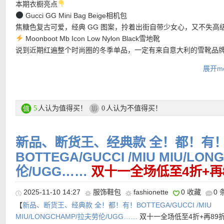
本期衣橱亮点
【Gucci GG2052S Havana-Havana-Brown豹纹墨镜 折上折仅2
Gucci GG Mini Bag Beige相机包
价350欧！】
来自Gucci的匠心设计，飞行员镜型搭配全框架结构
焦糖色复古可爱，经典 GG 图案，拎着出街自带少女心，又不失高
———–热门单品推荐———–
落且充满复古气息，为整体造型增添摩登而不张扬的精致感。镜架
Moonboot Mb Icon Low Nylon Black雪地靴
质棕色醋酸纤维，坚固耐用且轻盈舒适；镜片采用部分天然材料制
说到近期红遍整个时尚圈的冬季单品，一定有来自意大利的雪靴品
尼龙，呈现柔和棕色渐变效果，在阳光下折射温暖光泽，兼顾护眼
「Moon Boot月亮靴」。雪地/雨天都稳，登月未来感酷感满分。低
展开mo
【Gucci Diana竹节手提包 折上折仅1496欧！】
米色小号Diana
现。
易穿脱，保暖又时髦。
革自带复古滤镜。意大利制造的小牛皮包身，搭配标志性竹节手柄
🟤 Tory Burch Robinson 肩背马鞍包
金，精致又有分量感。手拎优雅、斜挎利落，尺寸刚好装下日常所
产品直达链接点此
百搭马鞍包轮廓，光滑牛皮的亮褐色温柔又高级，肩背、手拎都能
只低调却一眼识别大牌气质的经典款。
换，旅行通勤全能。
人认为值得买！
人认为不值得买！
5
0
🖤 Veja V-82 Pure Calcaire Black
产品直达链接点此
鞋尾一点黑色点缀的小白鞋，街头感+可持续环保感兼备。新品上脚
新品、断货王、经典款 全！都！有
睛，断货王款，必入清单！
BOTTEGA/GUCCI /MIU MIU/LO
折上折活动直达链接在此
伦/UGG……
双十一全场低至4折+再
★ 折上再95折优惠码：
BW5WA
限时有效！
2025-11-10 14:27
服饰鞋包
fashionette
0 收藏
0
【
新品、断货王、经典款 全！都！有！BOTTEGA/GUCCI /MIU
MIU/LONGCHAMP/拉夫劳伦/UGG……
双十一全场低至4折+再89