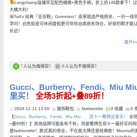
Longchamp珑骧罕见配色橘橙+黑色手柄，折上折145欧拿下！
180×70cm的大尺寸设计，使它既可优雅地披肩，又能随性环绕颈
运费：
满25欧免费送货，如对货品不满意，可于30天内免费退货。
产品直达链接点此
大橘大利！
多变风情。浅焦糖色色不喧宾夺主，却能在自然光下映出低调的高
【Tory Burch 黑金草编鞋 折上折仅244欧！】
这种草编穆勒大家
🤩Tod’s 经典「豆豆鞋」Gommino！皮革挑选严格把关、一针一线
予穿戴者不言而喻的优雅力量。
想到休闲平价，但Tory Burch通过黑金配色和小羊皮材质，直接步
学问！白色软皮可休闲度假更可伴你出席商务场合，好穿的鞋才能
列，总体低调又高级，度假日常两相宜！鞋面选用柔软黑色纳帕皮
———–热门单品推荐———–
长远！
产品直达链接点此
细腻，显白还显瘦。金色经典T Logo点缀，贵气感拉满！平底草编
Burberry棕红栗子色羊绒围巾，3不过半的价格就能拥有！优雅
透气，走一天也不累！
展开mo
看，色调很有层次感！比起传统的卡其色更适合亚洲人的黄皮哦！
【Gucci GG1338S方框太阳镜 8折后仅156欧！】
Gucci 这款方
产品直达链接点此
fashionette折上折活动链接在此
采用时尚的黑色款式设计，采用哑光黑色板材铸造，镜腿上饰有出
的Gucci双G徽标，加大方框可以适当地修饰圆脸、高颧骨，经典的
人认为值得买！
人认为不值得买！
7
0
★ 活动区全场折上再85折优惠码：
WINTER15
有效期至1月15日！
更是自带时髦滤镜，完全是360度零死角的好看！
Gucci、Burberry、Fendi、Mi
支付方式：
信用卡(Visa / MasterCard / American Express)、Pay
产品直达链接点此
【Polo Ralph Lauren 羊毛围巾帽子套装 折上折仅184欧，原价2
转账等
里买！
全场3折起+叠89折！
高级又百搭的羊毛礼盒套装，Polo Ralph Lauren的经典设计，搭
【Liebeskind Berlin Crossbody法棍包 黑五折上折仅95欧！】
精
色小马标志，低调又有质感。简单的圆形冷帽搭配直筒针织围巾，
运费：
满25欧免费送货，如对货品不满意，可于30天内免费退货。
2024-11-11 13:50
服饰鞋包
fashionette
0 收藏
0
颗粒纹皮革，低调中自带质感，这款包形更加扁平，符合流行趋势
观温柔耐看，秋冬季节更显气质。
【
Gucci、Burberry、Fendi、Miu Miu……双十一奢牌这里买！
全场
带着两个不同容量和大小的前袋，容量空间可轻松容纳日常随身物
+叠89折！】其他品牌可能各有千秋，但是奢牌在双十一最好买的
肩带可调节长度，想要单肩、斜背都没问题！
产品直达链接点此
———–热门单品推荐———–
是fashionette！款式真的很全，不仅是大牌还是经典款！Miumiu