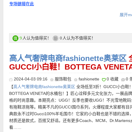
致的设计美学。黑白拼色皮革材质赋予这款乐福鞋又酷又飒！
专场链接在此
产品直达链接点此
展开mo
产品直达链接点此
★ 折上85折优惠码：
NWCM15
全场正价和特价商品都能用！
运费：
满25欧免费送货，如对货品不满意，可于30天内免费退货。
人认为值得买！
人认为不值得买！
9
0
【GANNI 回收丹宁渔夫帽 折后仅42欧，原价95欧！】
采用纯正靛
的牛仔布料制成，缀有GANNI的标志图案。释放街头魅力，牛仔面
———–超值热门单品 精选推荐———–
括版型。头发没弄，全脸素颜，也可以轻松遮住。帽顶深，更能遮
高人气奢牌电商fashionette奥莱区
会像其他大檐帽这样很占体积，风格也是时兴的。
【Burberry 栗子色羊绒围巾 折上折仅333欧！】
羊绒围巾，装饰标
GUCCI小白鞋！BOTTEGA VENE
Burberry格纹；产自拥有200年悠久历史的苏格兰工坊，使用传统
【FURLA 拉菲草水桶包 折上折后仅121欧！】
采用彩色条纹Raffi
产品直达链接点此
【COACH Tabby单肩包 折上折优惠后仅234欧！】
白色的Tabby 
心制成。面料在苏格兰高地清泉水中浸泡涤荡，然后采用起绒草拉
搭配质感柔软的nappa小羊皮细节，洋溢夏日优雅气息。尺寸适中
2024-04-03 09:16
服饰鞋包
fashionette
0 收藏
0
手袋白色包身、黑色包边的细节装饰，对比色的组合，掀盖处有着金
悉心打造出柔软触感。偏棕红的栗子色，温暖又很浓烈，同时还略
纳手机、文件和其他小件硌人随身物品，可手提携带，或通过手柄
【
高人气奢牌电商fashionette奥莱区
全场低至3折！GUCCI小白鞋
logo装饰，恰到好处的单肩背带，可以当作腋下包，也能勾着做手
颜色，具有很强的深邃感！
簧勾扣，挂附于较大手袋之上，作为配饰使用。
BOTTEGA VENETA的水桶包！】匠心诠释多元文化张力，一展品
轻松松营造出高级质感。醒目的C字logo，更展现美式复古的造型
格的时尚意趣。本期亮点：UGG！反季也要收UGG！不光雪地靴码
又帅的青春活力，感染力十足！
产品直达链接点此
产品直达链接点此
有拖鞋凉拖等。精美不凡的GUCCI围巾系列，火爆程度大家都有目
典款永不过时Gucci100%羊毛围巾！它家的小白鞋也是不错的选择
产品直达链接点此
材质还是款式，百搭又舒适。还有更多Coach、MCM、Dr.Marten
看……