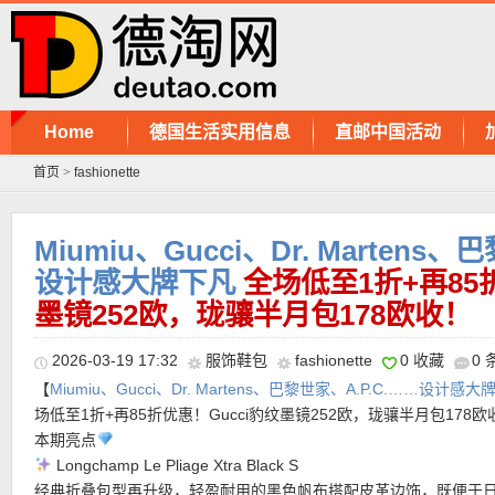
Home
德国生活实用信息
直邮中国活动
首页
>
fashionette
Miumiu、Gucci、Dr. Martens
设计感大牌下凡
全场低至1折+再85
墨镜252欧，珑骧半月包178欧收！
2026-03-19 17:32
服饰鞋包
fashionette
0 收藏
0
【
Miumiu、Gucci、Dr. Martens、巴黎世家、A.P.C.……设计感
场低至1折+再85折优惠！Gucci豹纹墨镜252欧，珑骧半月包178
本期亮点
Longchamp Le Pliage Xtra Black S
经典折叠包型再升级，轻盈耐用的黑色帆布搭配皮革边饰，既便于