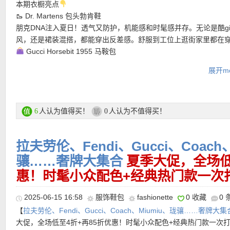
本期衣橱亮点
欧！】
以经典黑色Hobo包型，成为春夏衣橱中的百搭利器。精选
支付方式：
信用卡(Visa / MasterCard / American Express)、Pay
产品直达链接点此
🥾 Dr. Martens 包头勃肯鞋
材质打造包身，手感细腻且耐用，内衬黑色实用纺织材质，兼顾轻
转账等
朋克DNA注入夏日！透气又防护，机能感和时髦感并存。无论是酷gir
【Liebeskind Berlin Maia 斜挎Hobo包 折上折后仅86欧！】
轻松
效率。包体辅以现代感十足的枪色金属细节，简洁而有质感。提供
风，还是裙装混搭，都能穿出反差感。舒服到工位上逛街家里都在
性，却始终有型。高品质粒面真皮细腻有纹理，柔软却不失支撑感
方式，随意转换手提或肩背风格。
运费：
满25欧免费送货，如对货品不满意，可于30天内免费退货。
Gucci Horsebit 1955 马鞍包
耐用。Hobo松弛廓形，随身自然贴合身体，轻松打造不费力的时髦
经典马衔扣+优雅弧形包身，气质拿捏！复古感和奢华气场随手就有
色金属细节，低调冷感，点亮整体造型却不喧宾夺主。双肩带设计
产品直达链接点此
展开mo
却能装，真正的“衣橱C位包”。
替换肩带，随心切换单肩/斜挎，适配不同穿搭与场景。
———–热门单品推荐———–
🧣🧢 Polo Ralph Lauren 帽子+围巾套装
休闲系必备！经典Logo点缀，质感满分。百分百羊毛织成，CP组
产品直达链接点此
更划算，而且不用费心搭配！送礼自用都不踩雷。
人认为值得买！
人认为不值得买！
6
0
【Bottega Veneta Mini Solstice手提包 78折优惠！】
20世纪70
Longchamp 饭盒包
Intrecciato编织工艺，确保皮革制品的恒久隽永。以四片羔羊皮皮
超火的小众It Bag！方正包形+随性轮廓，轻松装下手机、钱包、墨
拉夫劳伦、Fendi、Gucci、Coach
成的包型，提起时会呈现圆润的线条轮廓，结构宛如蛋形且极为耐
必备。通勤OL还是度假休闲，一只就能切换全场合，满满法式松弛
处采用编织皮革拼缝交错，两侧则以管状手柄衔接，并饰以品牌经典的
骧……奢牌大集合
夏季大促，全场低
金属扭结，为几何感的简约赋予层次感。mini的小巧尺寸满足日常
折上折活动直达链接在此
惠！时髦小众配色+经典热门款一次
境！
★ 折上再85折优惠码：
EOS15
限时有效！
2025-06-15 16:58
服饰鞋包
fashionette
0 收藏
0
产品直达链接点此
【
拉夫劳伦、Fendi、Gucci、Coach、Miumiu、珑骧……奢牌大集
支付方式：
信用卡(Visa / MasterCard / American Express)、Pay
大促，全场低至4折+再85折优惠！时髦小众配色+经典热门款一次
转账等