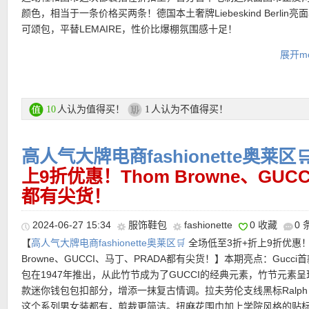
感来自于品牌的经典Woody系列鞋款。需要大容量通勤包的话可以
颜色，相当于一条价格买两条！德国本土奢牌Liebeskind Berlin亮
松放置电脑、水瓶、笔记本等办公必备品！不单单只是外型吸引人
可颂包，平替LEMAIRE，性价比爆棚氛围感十足！
内层收纳袋，让包款轻盈耐脏之余又兼顾宽敞容量，无怪乎一推出
———–热门单品推荐———–
【Gucci Diana竹节手提包 8折后再89折！】
以典雅的蓝色小牛皮
卖，迅速荣登大势包款！
展开mo
Diana Petite Blue 将复古韵味与现代设计完美融合。精致的颗粒
全场折上折活动链接在此
配温暖米色帆布内衬，细节之处的银色金属配件低调彰显奢华品味
产品直达链接点此
【Miu Miu Slingback芭蕾风珍珠玛丽珍鞋 折上折仅447欧！】
几
提还是肩背，都自带优雅气场。内部设有一个主隔层和小型内袋，
【Mulberry 小号Lana皮革单肩包 折上折后立减363欧！】
Lana
素结合在一起，Balletcore+珍珠+玛丽珍，完美融合怎么可能不好
学兼顾。
★ 页面内显示折上8折或者9折优惠码：
FALL10
或者
FALL15
或者
人认为值得买！
人认为不值得买！
10
1
致，包型挺括富有美感充满活力气息，可在日间和晚间场合自由切
奶油白搭配黑色鞋头，满满法式优雅感，巨显白又显气质。系带设
FALL20
限时有效！
一根斜挎肩带，打造实用百搭的背用造型。设计灵感源自上世纪九
踝，穿脱方便，轻盈不闷脚。加上银色金属链条点缀，质感满分。
产品直达链接点此
均配有 Mulberry全新超现实主义风格的铸造锁扣。该五金件以品牌
高人气大牌电商fashionette奥莱区
【Bally Cuero 21+Oro马鞍包 折上折仅568欧！原价790欧！】
焕
支付方式：
信用卡(Visa / MasterCard / American Express)、Pay
邮差锁扣为基础，经过全新创造性演绎，形成灵动飘逸的原创造型
Bally经典条纹，尽展别致考究风格！这款马鞍包散发着独特复古意
产品直达链接点此
转账等
上9折优惠！Thom Browne、GUC
括的结构则平添一份现代气息，注重包袋耐用性亦不失精巧外观。
产品直达链接点此
都有尖货！
多个夹层，小巧的插袋可收纳卡片、手机和钥匙。可调节肩带让其
运费：
满25欧免费送货，如对货品不满意，可于30天内免费退货。
外出装扮的多样之选。
2024-06-27 15:34
服饰鞋包
fashionette
0 收藏
0
【
高人气大牌电商fashionette奥莱区🛒
全场低至3折+折上9折优惠！
产品直达链接点此
———–热门单品推荐———–
Browne、GUCCI、马丁、PRADA都有尖货！】本期亮点：Gucci
【Longchamp Xtra Nude饭盒折叠包 折上折仅204欧，原价320
包在1947年推出，从此竹节成为了GUCCI的经典元素，竹节元素
看有点像H家那款很火的小马饭盒包，但是版型上多了些法式松弛感
款迷你钱包包扣部分，增添一抹复古情调。拉夫劳伦支线黑标Ralph La
马头压纹加金属按扣，整体更简洁更现代，一拎上那种慢悠悠的节
【Bottega Veneta New Sauge编织水桶包 折上折后仅1008欧，原
这个系列男女装都有，剪裁更简洁。扭麻花围巾加上学院风格的贴