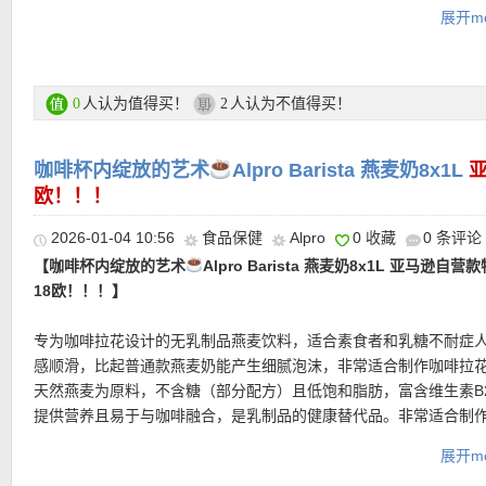
展开mo
【
德国亚马逊中文图文导购教程点此链接
】
人认为值得买！
人认为不值得买！
0
2
咖啡杯内绽放的艺术
Alpro Barista 燕麦奶8x1L
欧！！！
2026-01-04 10:56
食品保健
Alpro
0 收藏
0 条评论
【咖啡杯内绽放的艺术
Alpro Barista 燕麦奶8x1L 亚马逊自营
18欧！！！】
专为咖啡拉花设计的无乳制品燕麦饮料，适合素食者和乳糖不耐症
感顺滑，比起普通款燕麦奶能产生细腻泡沫，非常适合制作咖啡拉
天然燕麦为原料，不含糖（部分配方）且低饱和脂肪，富含维生素B2
提供营养且易于与咖啡融合，是乳制品的健康替代品。非常适合制
卡布奇诺等，提升咖啡风味。作为一款健康的植物奶，直接饮用也
展开mo
足。更可作为牛奶替代品用于烹饪和烘焙。