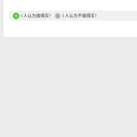
直达链接在此
人认为值得买！
人认为不值得买！
6
1
【
德国亚马逊中文图文导购教程点此链接
】