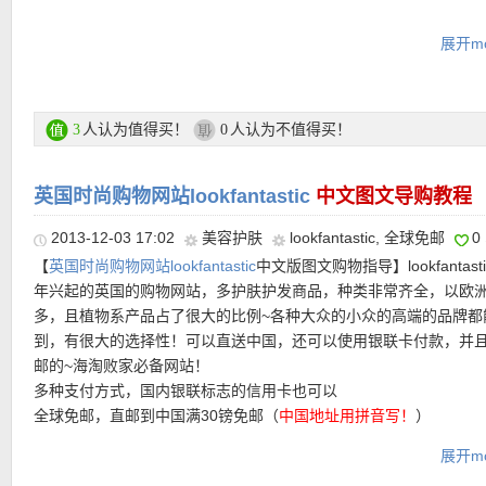
• Summer Sale全场折上折优惠码：
展开mo
满50镑10%优惠码：
EXTRA10
满100镑15%优惠码：
EXTRA15
满150镑20%优惠码：
EXTRA20
•
全！球！免！邮！
海淘好机会~
人认为值得买！
人认为不值得买！
3
0
•
mybag热卖品牌汇总链接在此
英国时尚购物网站lookfantastic
中文图文导购教程
特价链接
2013-12-03 17:02
美容护肤
lookfantastic
,
全球免邮
0
【
My Bag网站中文图文购物教程点击此处
】
【
英国时尚购物网站lookfantastic
中文版图文购物指导】lookfantast
年兴起的英国的购物网站，多护肤护发商品，种类非常齐全，以欧
热门商品推荐：
多，且植物系产品占了很大的比例~各种大众的小众的高端的品牌都
★
众女星心头爱-Lulu Guinness经典红唇包
特价5折
到，有很大的选择性！可以直送中国，还可以使用银联卡付款，并
丰盈的红唇让人想咬一口，难掩的性感中透着一股俏皮的气息，这
邮的~海淘败家必备网站！
想要的外在，却做成了实际商品可以拿在手上，是不是很神奇？女
多种支付方式，国内银联标志的信用卡也可以
重推后多少人着了魔似的想要这款包，碧昂斯、凯特·摩丝甚至新晋
全球免邮，直邮到中国满30镑免邮（
中国地址用拼音写！
）
杰伦嫂昆凌都拜倒在热辣红唇之下~
经常有优惠码活动
链接在此
展开mo
国内小伙伴（IP在中国）页面右上角选择欧元，付款时可选择支付