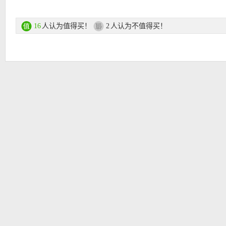
【英国时尚购物网站lookfantastic 中文版图文购物指导】
：
人认为值得买！
人认为不值得买！
16
2
步骤一