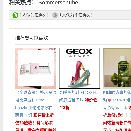
相关热点：
Sommerschuhe
人认为值得买！
人认为不值得买！
2
1
推荐您可能喜欢：
【全球直邮】补水保湿
会呼吸的鞋-GEOX休
明眸皓齿真的
堪比磨皮！Erno
闲舒适鞋闪购
特价低
动
Marvis
Laszlo 奥伦纳素冰白
至3折
荷浓缩漱口水
面膜#4组
现在折上折
折后仅8欧！！
仅73欧收！瞬间沁凉
间恢复清新口
保湿，敷完之后肌肤就
牙齿，持久清