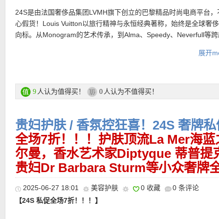
24S是由法国奢侈品集团LVMH旗下创立的巴黎精品时尚电商平台，
———-折扣单品推荐 ———–
心假货！Louis Vuitton以旅行精神与永恒经典著称，始终是全球奢
【THE ROW N/S Park Tote 中号手提包 限时6折仅1788欧！】
【ACNE STUDIOS Bowlina 骰子手拎包 限时折上折仅945欧！】
向标。从Monogram的艺术传承，到Alma、Speedy、Neverfull等
【LOEWE 羊绒围巾 限时7折优惠仅385欧！】米色基调低调却不
美，既有朴实又充满活力的特质，既温暖又有深度。以极简主义美
先锋审美重新定义当代配饰的力量感。银色金属质感外观在光线下
的经典包款，每一件作品都凝聚了品牌的精湛工艺与优雅格调。专
软的材质与轻盈的垂坠感，让它成为秋冬造型里最容易出彩的那一
义日常手袋的功能与格调。这款包采用单一主隔层设计，并配备拉
光辉，流线轮廓与简约结构相辅相成，呈现出极具未来感的视觉语
展开mo
【对日常生活中精致秩序的演绎！COACH Brooklyn 23 Hobo包 
典包袋、精致小皮件及配饰，无论是通勤必备的Neverfull，复古优雅
边缘的自然流苏，赋予整体更随性、更有质感的氛围；带有拉链储
便于收纳钥匙、钱包、手机等随身物品，让每一次出行都井然有序
柄设计稳固利落，搭配顶部拉链开合，使实用性与风格并行。正面
220欧！】在简约的廓形中，Brooklyn 23 Hobo诠释着Coach对现
BB，还是时髦百搭的Pochette Métis，都以隽永设计，点亮你的日
压印Logo赋予极高的品牌辨识度和总体的设计感。90%羊毛+10%
可调节肩带赋予使用者多样化的背法选择，无论是肩背、斜挎，还
牌标识与清晰可见的挺括车线，勾勒出精工细作的细腻质感。内部
质的独特理解。选用光滑小牛皮打造，包身线条流畅而克制，辅以
合，兼具保暖与舒适，触感细腻，贴身也不会刺痒。长度足够自由
都能呈现出不同的优雅姿态，满足都市生活的多重场景需求。
口袋，兼具日常收纳与空间规划能力。细肩带的加入，让这款包既
见走线与金色 Logo 点缀，低调中彰显隽永品位。单一手柄与可拆
Louis Vuitton活动区直达链接在此
人认为值得买！
人认为不值得买！
9
0
系法，随手一披就是一套完整的冬日造型。
也能轻松肩背，在随性与摩登之间切换自如。
带的设计，赋予造型多样的佩戴方式，从日间通勤到夜晚聚会都能
购买直达链接在此
换。内袋与磁吸闭合结构兼顾收纳与安全，实用与优雅并行。
• 活动区限时全场9折优惠码：
ULTIMATESFIRST10
最低消费200
购买直达链接在此
购买直达链接在此
贵妇护肤 / 香氛控狂喜！24S 奢牌
购买直达链接在此
全场7折！！！护肤顶流La Mer海蓝之
尔曼，香水艺术家Diptyque 蒂普
贵妇Dr Barbara Sturm等小众奢
2025-06-27 18:01
美容护肤
0 收藏
0 条评论
【24S 私促全场7折！！！】