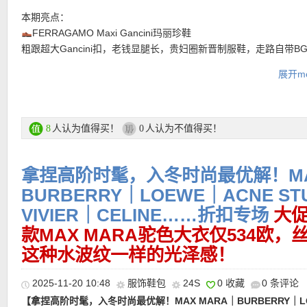
存在感。简约利落的设计没有多余装饰，却自带低调奢华气质。放
井有条，随手拿出也很体面，是那种越用越离不开的精致小物。
本期亮点：
FERRAGAMO Maxi Gancini玛丽珍鞋
购买直达链接在此
粗跟超大Gancini扣，老钱显腿长，贵妇圈新晋制服鞋，走路自带B
🧚
‍♀️ZIMMERMANN Lucky lace 蕾丝迷笛裙
展开mo
• 满200欧全球免邮，不满200欧到德国邮费8欧。
仙女下凡！V领镂空蕾丝，度假还是生日派对都能美疯！
• 30天内可退换。
🧸BURBERRY 圆领logo毛衣
• 支付方式： American Express, MasterCard, Visa, JCB, UnionPay
经典驼色，30％羊绒含量超厚实内搭外穿都好看，logo低调又戳人
Discover (only for USD currency), Paypal 和 支付宝。
🖤ACNE STUDIOS Bowlina骰子包
人认为值得买！
人认为不值得买！
8
0
骰子碗形包天菜本菜！容量感人又时髦，通勤约会两开花！
———-折上折单品推荐 ———–
拿捏高阶时髦，入冬时尚最优解！MA
折上折活动区直达链接在此
BURBERRY｜LOEWE｜ACNE ST
• 活动区限时全场额外9折优惠码：
EXTRA10
最低消费200欧，有效
【GIVENCHY 短款海军外套 折上折仅1209欧！】利落而克制的廓
VIVIER｜CELINE……折扣专场
大
月5日！
无需多余修饰，轻松撑起多种场合。以棉与羊毛混纺面料打造，挺
款MAX MARA驼色大衣仅534欧
• 满200欧全球免邮，不满200欧到德国邮费8欧。
柔软质感，轮廓干净比例精准。Boxy廓形结合短款剪裁，在视觉上
这种水波纹一样的光泽感！
• 30天内可退换。
比例；加长翻领设计为整体注入冷感气质，举手投足间尽显从容。
• 支付方式： American Express, MasterCard, Visa, JCB, UnionPay
翻盖口袋细节低调却极具质感，彰显高级工艺水准。
2025-11-20 10:48
服饰鞋包
24S
0 收藏
0 条评论
Discover (only for USD currency), Paypal 和 支付宝。
【拿捏高阶时髦，入冬时尚最优解！MAX MARA｜BURBERRY｜L
购买直达链接在此