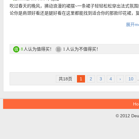
廓流畅且结构感十足，圆润尖翻盖与金属logo点缀低调奢华。单一
适合温暖天气。这种尼龙布料以其保暖性和轻盈而闻名。这款羽绒
购买直达链接在此
吹过春天的晚风，拂动浪漫的裙摆~一条裙子轻轻松松穿出法式氛围
搭配可调节可拆卸细肩带，让你随时切换手提或斜挎造型。无论日
修身剪裁，收腰设计，营造出柔美的轮廓。穿在大衣里也不显胖，
论你是肩颈好看还是腿好看在这里都能找到适合你的那款印花裙，
是周末约会，这款包都能在简约中散发出高阶时髦感。
心！樱花粉单穿也是很好看的！
加飘逸大裙摆剪裁，往哪一站就是度假风景。
展开mo
TOD’S 豆豆乐福鞋
购买直达链接在此
购买直达链接在此
舒适界的天花板，穿过的人都5分好评！皮革挑选严格把关、一针一
都是学问！不磨脚还显脚瘦，软糯皮质踩一整天都不会累。搭牛仔
【CAREL Alizee 漆皮高跟鞋 折上折仅227欧！】话不多说就实力
配长裙立刻文艺复古。
人认为值得买！
人认为不值得买！
8
1
范。漆皮光泽感+黑白撞色，一眼穿越回老电影里的法式街头。9cm
🧥BURBERRY 立领夹克
跟让你秒变大长腿，粗跟设计不容易脚崴走一天都不怕累！细节处
Overzise男友风！干练利落的版型一穿就很飒，皮质衬领悄悄透出
牢牢固定脚型，舒适又显精致。圆头设计自带温柔气质，配上对比
常直接外套加Whatever下装裤就赢了。
自带浓浓法式腔调！
PRADA 压花新月包
共18页
1
2
3
4
›
10
..
第一次进打折区，这也有？！弯月形包身 + 低调压花logo，每个细
购买直达链接在此
Prada的克制美学。不浮夸但很有存在感，跟什么都超配！
Ho
低至5折活动区直达链接在此
© 2012 DeuT
【Burberry 红色骑士包 5折优惠！】以骑士精神展现包款与英国历
• 仅会员登陆可见！
间的深厚连结，在现代精神中结合传统。 Knight Bag在细节处也
将马术缰绳扣环作为包包背带连结扣使用，只要透过调整马术缰绳