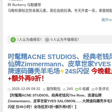
【CELINE 黑色凯旋门链条斜挎包 限时7折优惠！】为致敬品牌创
也能把日常造型衬得更轻盈更贵气。
🧸 Burberry 马鞍腰带
CELINE VIPIANA，该系列被命名为TRIOMPHE，采用与一款独
马鞍轮廓标志性金属元素，英伦血统拉满。冬天外套一系，里面搭
相同的标志性面料。精准考究的结构、标志性锁扣以及上乘的皮革
购买直达链接在此
裤贵气感直接封神。圣诞送男性长辈不翻车首选。
一不彰显其非凡品质。以经典凯旋门链条细节为核心，打造出极简
展开mo
【BOTTEGA VENETA Cassette 4格编织钱包 限时6折仅294欧！
🧥 Max Mara Filato 腰带大衣
识度的都市包款。精致的亮面小牛皮材质在光线下呈现柔和光泽，
志性的intrecciato编织工艺，一眼被识别来自BV。放大版经典编织
老钱风教科书。全骆驼毛的光泽感一看就贵，送妈妈稳赢款！
羊皮，更显奢华。黑银配色沉稳而高级，是日常通勤与晚宴造型的
调奢华感爆棚！内里采用小牛皮内衬，触感细腻，提升整体质感与
🖤 杨超越同款 ACNE STUDIOS Multipocket Micro Vintage 手袋
衡。
可折叠设计实用，精致可见的针脚彰显手工匠心，小巧钱包也能高
Y2K多口袋设计，明星同款自带话题度。小包但不作，小巧又能装
人认为值得买！
人认为不值得买！
3
0
调，轻松收纳日常必备。零钱或小票也有专门空间收纳，不必担心
必收。像刚上班的小表妹会喜欢的包！
购买直达链接在此
ALEXANDER MCQUEEN 厚底皮革小白鞋
购买直达链接在此
时髦精ACNE STUDIOS、经典老钱
不用说了绝对的经典款厚底显腿长，百搭不挑人。一双鞋换着鞋尾
接从18岁穿到30+！
仙牌Zimmermann、皮草世家YVES
牌速码薅秃羊毛场
24S闪促
今晚截
折上折活动区直达链接在此
+额外再9折！
• 活动区限时全场额外9折优惠码：
EXTRA10
最低消费200欧，有效
2025-12-05 09:32
服饰鞋包
24S
0 收藏
0 条评论
月18日！显示以下标志才能折上折！
【时髦精ACNE STUDIOS、经典老钱风The Row、浪漫仙牌
【Bottega Veneta 云朵零钱包 全场6折优惠仅240欧！】送礼好物
Zimmermann、皮草世家YVES SALOMON……大牌速码薅秃羊毛
掌中捧了一朵小云朵。柔软细腻的纳帕皮一上手就很有高级感，小
闪促 仅48小时！全场低至5折+额外再9折！】