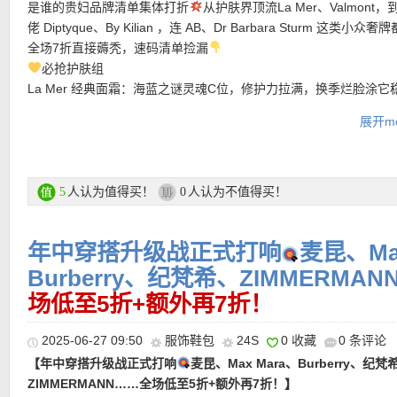
是谁的贵妇品牌清单集体打折
从护肤界顶流La Mer、Valmont
佬 Diptyque、By Kilian ，连 AB、Dr Barbara Sturm 这类小众
【
CELINE 平底交叉带芭蕾舞鞋 6折仅474欧！】杏仁形鞋头精
全场7折直接薅秃，速码清单捡漏
牛皮革为整体上了一层时尚滤镜。垫上5mm皮革鞋底多了一些文艺
必抢护肤组
条可调整的TRIOMPHE金扣搭带画出了迷人线条。即使搭配简单的
La Mer 经典面霜：海蓝之谜灵魂C位，修护力拉满，换季烂脸涂它
都如此时髦。一双经典芭蕾平底鞋，时髦又永不过时，是衣橱必备
【ISABEL MARANT Elza长款大衣 直接5折仅645欧！】Effortles
Valmont 幸福面膜：5分钟焕亮的 “贵妇 PS 机”，急救暗沉毛孔直
展开mo
漫单品。
者。以无领设计构筑出极其纯粹的线条，削弱多余修饰，保留最优
术！
感。行走间肩颈到衣身的一气呵成，一笔墨线勾边，再无多余装饰
Augustinus Bader 蓝面霜：TFC8黑科技激活胶原，熬夜脸涂出
购买直达链接在此
势。无领廓形延展颈肩线条，让内搭成为造型一部分。这是一件可
🩵香氛封神组
年的大衣，似乎能成为任何风格绿叶衬托，不喧哗，自有气场。
Diptyque 蒂普提克：无花果、杜桑… 把茶香/花香锁进瓶，伪体香
人认为值得买！
人认为不值得买！
5
0
Kilian 香水：危险关系、春宵一刻… 富家千金香，喷上自带高光滤
【ACNE STUDIOS Multipocket 多口袋复古包 折上折仅559欧！
购买直达链接在此
🩶冷门宝藏组
年中穿搭升级战正式打响
麦昆、Max
款，好多明星网红都背过！延续了品牌独有的品味，更是加入了浪
Carriere Freres 香薰：植物学家调香！篝火橡木、晚香玉… 在家
点帅气的蝴蝶结作为主视觉，利用多个口袋搭配皱褶线条，营造出
园！
Burberry、纪梵希、ZIMMERMA
围，包身采用磁吸翻盖开合，内部为单一主隔层，收纳随身必需品
Dr Barbara Sturm：贵妇线雕精华，紧致下颌线，垮脸救星实锤！
场低至5折+额外再7折！
处。单提手设计利落有型，搭配可调节、可拆卸肩带，既可手提，
• 满200欧全球免邮，不满200欧到德国邮费8欧。
挎，自由切换不同生活场景。无论是日常装束或造型感强烈的单品
私促美妆活动区直达链接在此
• 30天内可退换。
2025-06-27 09:50
服饰鞋包
24S
0 收藏
0 条评论
之相互呼应，意外的非常好搭！
• 支付方式： American Express, MasterCard, Visa, JCB, UnionPay
【年中穿搭升级战正式打响
麦昆、Max Mara、Burberry、纪梵
私促更多大牌7折活动直达链接在此
Discover (only for USD currency), Paypal 和 支付宝。
ZIMMERMANN……全场低至5折+额外再7折！】
购买直达链接在此