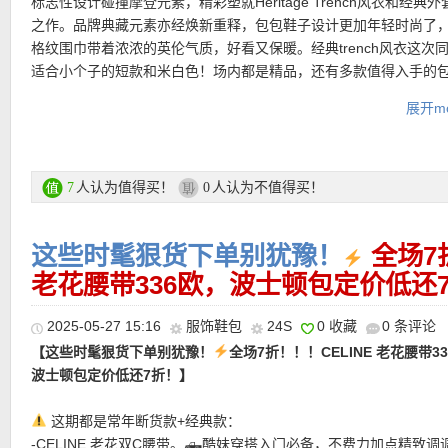
标志性设计碰撞摩登元素，精彩塑就Heritage Trench风衣和经典
材质打造，兼顾保暖与轻盈，经典的短款剪裁与高领设计，呈现利
• 支付方式： American Express, MasterCard, Visa, JCB, UnionPay
之作。品牌典藏元素亦经焕新重释，包包鞋子设计更加年轻时尚了
感。拉链开合细致流畅，胸前刺绣品牌标志低调彰显身份感。无袖
Discover (only for USD currency), Paypal 和 支付宝。
格纹围巾带着浓浓的英伦气质，好看又保暖。经典trench风衣这次
提升了层次搭配的灵活性，也让整件单品在实用与摩登之间达到平
适合小个子的短款和米白色！场内都是精品，还有多款值得入手的
探险，还是城市日常，这件羽绒马甲都能让穿着者在舒适与精致之
衣、衬衫等等哦！
换，诠释现代生活的随性优雅。
展开mo
Burberry巴宝莉活动区直达链接在此
购买直达链接在此
更多大牌活动区直达链接在此
人认为值得买！
人认为不值得买！
7
0
【MARANT ÉTOILE 渐变色午夜蓝毛衣 折上折仅147欧！】午夜
自带冷感氛围滤镜，加上渐变色系，简直是星空下的少女！面料是6
• 满200欧全球免邮，不满200欧到德国邮费8欧。
绒，软到不想脱！贴身穿也毫无负担，既保暖又显瘦。修身长袖+立
这些时髦狠货下单别犹豫！
全场7
• 30天内可退换。
计，轻松勾勒身体线条，简约中透着时髦感。搭配半身裙是温柔文
• 支付方式： American Express, MasterCard, Visa, JCB, UnionPay
老花腰带336欧，波士顿包定价低还
配牛仔裤就是都市新贵！
Discover (only for USD currency), Paypal 和 支付宝。
2025-05-27 15:16
服饰鞋包
24S
0 收藏
0 条评论
购买直达链接在此
———-活动单品推荐 ———–
【这些时髦狠货下单别犹豫！
全场7折！！！CELINE 老花腰带3
波士顿包定价低还7折！】
这期都是常年断货款+经典款：
【Burberry 米白色trench风衣 6折仅1494欧，原价2490欧！】色
-CELINE 老花双C腰带。🛻酷妹穿搭入门必备，不费力加点精致调
暖，不同于传统风衣常见的卡其色，极具高级感。剪裁合身的廓形