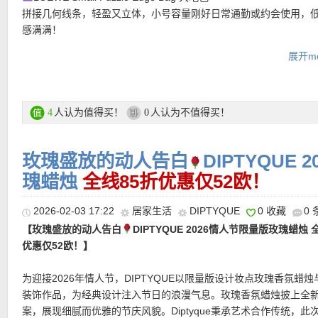
拼接几何线条，轻盈又立体，小号容量刚好日常通勤或约会使用，
感满满！
【Moncler Castelnou毛领羽绒夹克 全场6折仅1014欧！】轻盈却
BOTTEGA VENETA Cassette Bifold Wallet 编制钱包
展开mo
感的一件羽绒外套，短款设计干净利落，上身立刻显得整个人更挺
编织革经典回归，内敛奢华又实用！
例又不压身高。连帽+毛绒细节自带冬日氛围感，既保暖又精致。冬
🧢CELINE 灯芯绒凯旋门鸭舌帽
多想、随手一穿就很好看的存在，保暖和时髦都刚刚好。
复古灯芯绒，Triomphe标志低调闪耀，随便一戴就能提升整体休闲
致感！
人认为值得买！
人认为不值得买！
4
0
购买直达链接在此
🧥MONCLER Moncler Verone Reversible Short Down Jacket
可翻转设计，一件满足两种风格需求，轻盈保暖又不臃肿，冬日街
玫瑰盛放的动人告白
DIPTYQUE
备！
瑰蜡烛
全线85折优惠仅52欧！
6折活动区直达链接在此
2026-02-03 17:22
居家生活
DIPTYQUE
0 收藏
0
• 活动区全场6折优惠码：
FIRST40
仅限新用户，限时有效！
【玫瑰盛放的动人告白
DIPTYQUE 2026情人节限量版玫瑰蜡烛 
• 满200欧全球免邮，不满200欧到德国邮费8欧。
优惠仅52欧！】
• 30天内可退换。
• 支付方式： American Express, MasterCard, Visa, JCB, UnionPay
为迎接2026年情人节，DIPTYQUE以限量版设计妆点玫瑰香氛蜡烛
Discover (only for USD currency), Paypal 和 支付宝。
装饰作品，为经典设计注入节日的浪漫气息。玫瑰香氛蜡烛披上全
案，展现细腻而优雅的节庆风貌。Diptyque秉承艺术合作传统，此
【MONCLER Petra 羽绒夹克 限时7折仅973欧！】谁不缺一件粉