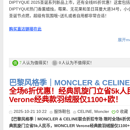
• 30天内可退换。
DIPTYQUE 2025圣诞系列新品上市，还有全线85折优惠！这套包
• 支付方式： American Express, MasterCard, Visa, JCB, UnionPay
DIPTYQUE热门香薰蜡烛，莓果、无花果和圣日耳曼大道34号，小
Discover (only for USD currency), Paypal 和 支付宝。
圣诞节点燃，超级有氛围哦~送礼或者自用都非常合适！
购买直达链接在此
———-热门单品推荐 ———–
展开mo
更多 DIPTYQUE活动直达链接在此
• 新用户首单全场85折优惠码：
15FIRST
最低消费200欧！仅限新
【BURBERRY Gabardine风衣 直接5折仅995欧，史低价！】187
效！
生的嘎巴甸面料，防水又透气，百年工艺加持，经典到骨子里～不
人认为值得买！
人认为不值得买！
7
0
• 满200欧全球免邮，不满200欧到德国邮费8欧。
微雨、夏日凉风，还是秋冬萧瑟，一件就能扛住四季变换，妥妥的 “
• 30天内可退换。
质搭子”。搭配更是开挂！从街头到职场，从日常出街到重要场合，
【FERRAGAMO Chiavi小钱包 折上折仅245欧！】送礼满是心意
巴黎风格季｜MONCLER & CELI
• 支付方式： American Express, MasterCard, Visa, JCB, UnionPay
时尚万能胶，怎么搭都自带 “贵气滤镜”，永远不会出错的穿搭王炸
致小钱包！意大利本土制造，100%锤纹小牛皮打造，皮质细腻却不
Discover (only for USD currency), Paypal 和 支付宝。
全场6折优惠！经典凯旋门立省5k人民
是传承级衣柜宝藏！
性，随使用愈发显现质感与光泽。磁扣开合设计，在优雅外观之下
Verone经典款羽绒服仅1100+欧！
收纳，让日常取放更为顺手安心。包身点缀清晰可见的缝线细节，
购买直达链接在此
品牌标识与金色饰面，不张扬却足够辨识，是懂行之人的偏爱之选
2025-10-21 10:22
服饰鞋包
CELINE
,
Moncler
0 收藏
【巴黎风格季｜MONCLER & CELINE联合折扣专场 限时全场6折
购买直达链接在此
典凯旋门立省5k人民币，MONCLER Verone经典款羽绒服仅1100