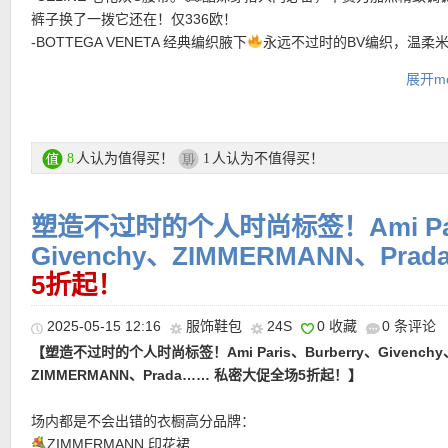
【涂抹式热玛吉！贵妇天花板！！LA MER/海蓝之谜 鎏金焕颜夜间
裤子换了一拨它还在！仅336欧！
设计，完美诠释英伦风范。甄选高品质面料，兼具时尚与实用性。
【Louis Vuitton Neverfull GM夏日水彩限定款托特包 全场9折！
私促直接7折仅504欧！！！】一瓶让你知道 啥叫顶奢抗老的实力!!
【ACNE STUDIOS 流苏长围巾 直接7折仅245欧！】在冬日的层
-BOTTEGA VENETA 经典编织腋下
永远不过时的BV编织，温柔
巧妙勾勒身形曲线。面料除了防风防雨，保暖但又不热，早春晚秋
光都装进包里。奶油色帆布搭配水彩蓝与米色 Giant Monogram，
一个不吱声!!我愿称之为市面上夜间抗老的这个它是真正能抓住夜间
围巾是最能体现品味的单品。蓝与浅蓝的冷调渐变，像冬晨的薄雾
柔软小羊皮太老钱，搭毛衣西装！
舒适，但夏天进空调房空调车也完全不会热，真正是可以做到四季
计，轻松收纳随身物品；侧边抽绳可调整轮廓，随时变身精致小巧
金期的平常的晚霜都是在入睡前工作起效的而鎏金晚霜是彻夜都在
披在肩上，整个人有种淡淡疏离感。以柔软的50%羊驼毛+30%羊毛
展开mo
-LOEWE Mini Gate
标志性皮革缠绕设计，搭配撞色字母编织肩带
面料。版型长度质感无平替，版型日常，偏廓形感，上身显慵懒气
提包。内部附赠印花可拆卸收纳包，实用又美观。轻松装下旅行品
工作!!特别的温感双融科技可以感知到皮肤温度的变化，轻松抓住皮
造，轻柔蓬松质感：触感如云，兼具温暖与轻盈。无论是搭配大衣
你的时髦小巧思。定价优势+7折！
失造型感！
的黄金时间段除了睡前涂抹吸收一次，还能二次释放抗老能量给到
是休闲外套，这条围巾都能轻松提升整体造型的精致度与时尚感。
购买直达链接在此
心建议想高效抗老的姐妹们一定要试试！
全场7折活动区直达链接在此
人认为值得买！
人认为不值得买！
8
1
购买直达链接在此
购买直达链接在此
购买直达链接在此
• 活动区全场7折优惠码：
FIRST30
限时有效！
塑造不过时的个人时尚标签！Ami Pari
• 满200欧全球免邮，不满200欧到德国邮费8欧。
• 30天内可退换。
Givenchy、ZIMMERMANN、Pra
• 支付方式： American Express, MasterCard, Visa, JCB, UnionPay
5折起！
【
LOEWE/罗意威 Goya 云朵包 直接7折+叠加折上85折仅1547
Discover (only for USD currency), Paypal 和 支付宝。
欧！！！】当高级质感成为日常刚需，罗意威正以「优雅实用派」
2025-05-15 12:16
服饰鞋包
24S
0 收藏
0 条评论
塑通勤时尚法则
Goya 云朵包是行走的风格载体 —— 包型利落
———-活动单品推荐 ———–
古腔调，日常背不刻意却满是精致感，适配职场干练、休闲松弛等
【塑造不过时的个人时尚标签！Ami Paris、Burberry、Givenchy
态，把「百搭」玩出高阶品味；多样色彩更是穿搭彩蛋
从经典大
ZIMMERMANN、Prada…… 私密大促全场5折起！】
跳脱亮色，精准呼应不同穿搭情绪，为讲究质感的你，定制专属风
【JACQUEMUS The Large Bambino手提包 8折仅656欧！】完
【MONCLER Igens粉色羽绒背心 7折仅525欧！】反季收有奇迹
实用主义者也会心动
场内都是不会出错的衣橱高分品牌：
致优雅与艺术气息。其修长的几何轮廓，夺人眼球。以光滑小牛皮
么灵的颜色绝对是要断货的！Igens羽绒背心采用再生longue saiso
ZIMMERMANN 印花裙