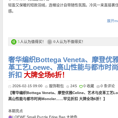
轻盈又保暖的短款羽绒，连帽设计自带随性氛围。冷风一来直接裹
【BOTTEGA VENETA Cassette 双折钱包 限时7折仅343欧！】招
感。
Intrecciato 编织一上身就很有腔调，低调里带着一眼能认出的高级
Carel 玛丽珍单鞋
展开mo
结构实用又利落，卡票现金都能收得整整齐齐，属于那种不靠logo
经典玛丽珍鞋型自带复古滤镜，圆头+细带设计温柔又优雅。
位的质感配件。中性款，男女通用，母亲节或者纪念日送礼首选！
Bottega Veneta 纳帕皮零钱包
Mini Size的云朵包。柔软细腻的纳帕皮质感，一上手就能感受到高
购买直达链接在此
却实用，放进包里不占空间，随手拿出都是精致生活的小细节，让
人认为值得买！
人认为不值得买！
5
0
满仪式感。
奢华编织Bottega Veneta、摩登优
6折活动区直达链接在此
革工艺Loewe、高山性能与都市时尚M
• 私密大促全场6折优惠码：
FIRST40
仅限新用户，最低消费200欧
折扣
大牌全场6折！
至3月31日！
• 满200欧全球免邮，不满200欧到德国邮费8欧。
2026-02-15 09:00
服饰鞋包
24S
0 收藏
0 条评论
• 30天内可退换。
【奢华编织Bottega Veneta、摩登优雅Celine、艺术与皮革工艺Lo
• 支付方式： American Express, MasterCard, Visa, JCB, UnionPay
高山性能与都市时尚Moncler……罕见折扣 大牌全场6折！】
Discover (only for USD currency), Paypal 和 支付宝。
本期亮点
———-6折单品推荐 ———–
LOEWE Small Puzzle Edge Bag 大地色