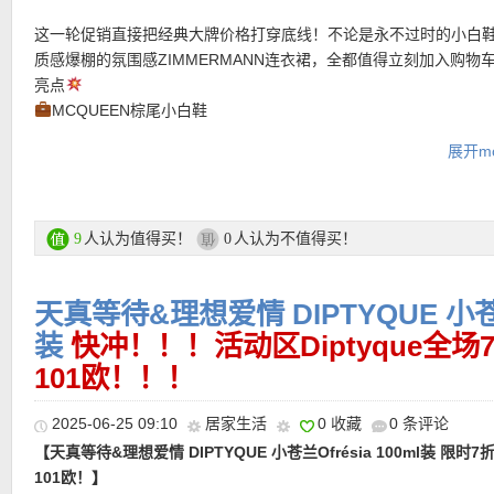
• 活动区限时全场7折优惠码：
FIRST30
需要登陆，最低消费200欧
———-热门单品推荐 ———–
这一轮促销直接把经典大牌价格打穿底线！不论是永不过时的小白
至6月27日！
质感爆棚的氛围感ZIMMERMANN连衣裙，全都值得立刻加入购物
【MAX MARA Olga泰迪大衣 限时7折优惠！】这款大衣采用经典
亮点
【Burberry 圆领针织衫 限时折上折仅712欧！】70％羊毛+30％
【
TOTEME Classic白衬衫 满额8折仅280欧！】极简主义的力
材质，柔软又厚实，穿上身有一种“被温柔包裹”的安全感，同时也
【Louis Vuitton 成都限定村上隆Mini Pochette链条包 9折仅481
MCQUEEN棕尾小白鞋
采用细密罗纹织法勾勒出修身廓形，柔软面料贴合身体线条，呈现
藏于细节之中。TOTEME 的经典棉质衬衫自带一份自然的质感与轻
暖。宽松的版型与短款长度，既能修饰身形比例，也更适合日常通
网定价6800rmb！】在Louis Vuitton的世界里，旅行不仅是一段
自动8折+再叠7折，经典小白鞋无需多说，夏天不爱穿凉鞋就选它
练的视觉效果。经典圆领与加长袖口设计相得益彰，让整体造型更
坠感。宽松剪裁与修长袖口，勾勒出不费力的摩登气质；正面的纽
展开mo
出街。细节上，翻领设计让整体更有结构感；按扣闭合简洁利落；
一种浪漫的艺术。今年的Vivienne Holidays系列，把旅行的故事
多了雅痞感，潮人鞋柜必备。
落。胸前点缀标志性品牌 Logo，在沉稳基调中注入一抹恰到好处的
延续永不过时的典雅格调。无论搭配利落长裤，还是随性披在裙装
不仅实用，也让整体更有生活气息。
——可爱的Vivienne坐着小船、放飞色彩斑斓的 Monogram 风筝
BURBERRY黑白格单肩包
度，为日常穿搭增添低调却奢华的气息。针织衫能轻松驾驭多场景
能在松弛与精致间找到完美平衡。
缀在经典Monogram帆布之上。不只是小巧实用的随身单品，更是
经典格纹+故事感长肩带，斜挎、单肩都出片，每一个角度都很英伦
橱里的长青之选。
购买直达链接在此
级的旅行纪念章。作为礼物送给自己或挚爱，都能成为年末最特别
🖤ZIMMERMANN黑纱吊带裙
人认为值得买！
人认为不值得买！
9
0
购买直达链接在此
黑莲花最爱！黑纱面料，透出若隐若现的性感魅力，既有优雅气质
购买直达链接在此
购买直达链接在此
神秘感。
天真等待&理想爱情 DIPTYQUE 小苍兰O
24S 折上折活动区直达链接在此
装
快冲！！！活动区Diptyque全
101欧！！！
• 额外再7折优惠码：
EXTRA30
最低消费200欧！有效期至6月27
这些品牌无效： Louis Vuitton, Dior, Roger Vivier, Celine, Rimowa,
2025-06-25 09:10
居家生活
0 收藏
0 条评论
Row, Loewe, Jacquemus, Bottega Veneta, Isabel Marant, Lemaire
【天真等待&理想爱情 DIPTYQUE 小苍兰Ofrésia 100ml装 限时
Totême, Agolde, Coach, Citizens of Humanity！
101欧！】
【
MONCLER Verone双面短款羽绒服 6折仅1134欧！】羽绒界