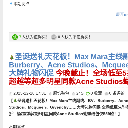
【Carel 黑色玛丽珍#Alice 全场6折优惠仅204欧！】说到玛丽珍鞋
本期亮点
Carel一定是玛丽珍的鼻祖！穿Carel的女孩，都有着共同的代名词
CELINE 凯旋门链条包：经典凯旋门锁扣与精致链条的组合，既
展开mo
时尚、自由、有趣。Alice系列6cm的跟高，两跟鞋带，相较于Kina
又不失女性的柔美。
解锁更多穿着场合，浑身散发着法式优雅与风情，随性又潇洒！
LOEWE 羊绒围巾：柔软触感、温暖保暖同时又极具设计感，细
出品牌的匠心与质感。
购买直达链接在此
MAX MARA 泰迪熊大衣：蓬松的泰迪材质带来极致舒适感，而
人认为值得买！
人认为不值得买！
3
0
落、版型硬朗，赋予女性沉稳与气场。
圣诞送礼天花板！Max Mara主线
全场7折活动区直达链接在此
Burberry、Acne Studios、Mcqu
• 活动区全场7折优惠码：
FIRST30
限时有效！
大牌礼物闪促
今晚截止！全场低至5
• 满200欧全球免邮，不满200欧到德国邮费8欧。
超越等超多明星同款Acne Studio
• 30天内可退换。
• 支付方式： American Express, MasterCard, Visa, JCB, UnionPay
2025-12-18 17:31
服饰鞋包
24S
0 收藏
0 条评论
Discover (only for USD currency), Paypal 和 支付宝。
【
圣诞送礼天花板！Max Mara主线副线、BV、Burberry、Acn
Studios、Mcqueen、Givenchy……大牌礼物闪促 全场低至5折
———-7折单品推荐 ———–
【CELINE Medium Tilly 拉菲草拼小牛皮手袋 限时7折仅1260欧
折！杨超越等超多明星同款Acne Studios蝴蝶结包仅559欧！】
背草编包的季节！拉菲草与小牛皮的组合，把法式松弛感和精致质
刚刚好。金色细节轻轻一点就很提气，肩背优雅又不费力，既有度
本期亮点：