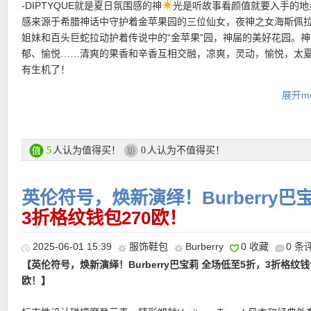
-DIPTYQUE就是夏日氛围感的神
光是听故事看颜值就要入手的地
• 支付方式： American Express, MasterCard, Visa, JCB, UnionPay
———-折上折单品推荐 ———–
感来源于希腊神话中守护着金苹果园的三位仙女，夜神之女海斯佩
Discover (only for USD currency), Paypal 和 支付宝。
姐妹和百头巨蛇拉动护着传说中的“金苹果”园，神届的美好花园。
【ROGER VIVIER Viv rangers厚底乐福鞋 直接6折仅840欧！】承袭
郁、愉悦……清爽的果香和辛香互相交融，凉爽，灵动，愉悦，太
Vivier品牌方扣标志，搭配漆面皮革材质，推出又帅又甜的个性靴
有生机了！
【时髦精们必入单品！MIU MIU 保龄包挂 直接8折+叠加折上85折
意大利工坊的精湛制鞋工艺，细致针脚、圆润鞋头、立体平台，将
-柠檬草与天竺葵系列可以让皮肤散发出柔和的香味，配方含有柠檬
802欧！！！】miu 系女孩的出街装备，怎么能少了这只超Q的迷你
质、叛逆酷感、奢华珠宝光感完美融合。3cm稳健方跟，拉长腿部
展开mo
葵和柠檬桉树精油，让你在夏夜享受大自然的宁静，味道冷冽不甜
当经典 Hello Kitty 坐上可爱小黄鸭，软萌 buff 叠满
挂在 miu mi
置拉链隐形美观，轻松助力穿脱。
夏天经过雨水冲刷的小草
还有驱蚊效果哦！
上，瞬间让精致感里多了份童真俏皮～不管是搭配甜酷穿搭，还是
look 加点可爱料，都能轻松拿捏 miu 系松弛又甜美的氛围，出门
购买直达链接在此
L’Eau des Hespérides 夏季限定EDT 购买直达链接在此
的时尚小心机，必须锁死！
人认为值得买！
人认为不值得买！
5
0
柠檬草与天竺葵洁肤露 购买直达链接在此
购买直达链接在此
【MCQUEEN 厚底皮革小白鞋 折上折仅346欧！】香芋紫鞋尾也太
英伦符号，焕新演绎！Burberry巴
了！将前卫态度融入日常穿搭，ALEXANDER McQUEEN标志性的
柠檬草与天竺葵身体喷雾 购买直达链接在此
3折格纹钱包270欧！
极具辨识度的厚底轮廓，成为时尚圈经久不衰的人气单品。甄选光
面，质感细腻利落；中等高度厚底平台在悄然拉伸身形比例的同时
更多Diptyque活动链接在此
2025-06-01 15:39
服饰鞋包
Burberry
0 收藏
0 条
走舒适度。圆头封口设计与加厚外底形成力量感与简约美学的平衡
种风格造型。
【英伦符号，焕新演绎！Burberry巴宝莉 全场低至5折，3折格纹钱
• 新品85折优惠码：
15FIRST
仅限新用户，最低消费200欧！
欧！】
• 满200欧全球免邮，不满200欧到德国邮费8欧。
购买直达链接在此
【🦢CANADA GOOSE Lodge gilet羽绒马甲 8折仅460欧！】以
• 30天内可退换。