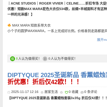
｜ACNE STUDIOS｜ROGER VIVIER｜CELINE……折扣专场 大
———-折上折单品推荐 ———–
【MONCLER GRENOBLE Krun 羽绒夹克 限时7折优惠！】Moncle
优惠！短款MAX MARA驼色大衣仅534欧，丝绸+羊绒面料才有这
Grenoble是意大利奢侈品牌Moncler旗下的顶级高性能户外与滑雪
【CELINE 灯芯绒鸭舌帽 限时6折仅342欧！】帽身采用柔软的灯芯
一样的光泽感！】
注于结合前沿科技与高端时尚美学。该系列传承品牌山地基因，采用G
质，手感细腻舒适。独特的六边形格纹设计为整顶帽子注入现代感
【FERRAGAMO Maxi Gancini玛丽珍鞋 限时折上折仅421欧！】
TEX、四向弹力面料及Recco救援系统，打造兼具极佳御寒功能与
目的Triomphe贴片标识以金属色或精细刺绣呈现，低调而不张扬，
MAX MARA 短款系带大衣
Gancini扣具宣告品牌最张扬也最迷人的复古宣言，温润金调与皮革
的山地生活方式。采用短款剪裁，整体线条利落干净，搭配连帽设
地彰显品牌的经典符号。。帽檐经过精心弧度设计，既能提供遮阳
小个子的圆梦MAXMARA，一系上完成好比例。价格香到走路都是风
织，散发恰如其分的奢华气场。鞋身采用顶级小牛皮，触之柔软却
运动感也更适合城市通勤。隐形拉链与按扣的结合，让外观更简洁
在视觉上拉长面部线条，打造自然优雅的脸部比例。可以根据头型
BURBERRY Gabardine风衣
型。尖头芭蕾轮廓轻盈，3cm稳健粗跟，显腿长又好走。可调节踝
展开mo
透露着低调的高级感。侧袋的设计不仅实用，还让整体比例更协调
整，兼顾舒适与稳固。
永不过时的风衣天花板。堪称会升值的外套，出二奢都能回本那种
装饰，更可以将足弓完美托起。无论是搭配高腰裙装，或是干练裤
起来更轻盈、更精致。
是永远的稀缺。
在低调间释放锋芒，让步伐更显从容坚定。
购买直达链接在此
LOEWE Goya Puffer mini bag
购买直达链接在此
云朵包一到秋冬就回温！蓬软感冬日氛围感直接满格。
人认为值得买！
人认为不值得买！
8
0
购买直达链接在此
ACNE STUDIOS 流苏围巾
好好看这种雾霾蓝色，随便一搭都是北欧极简大片。
DIPTYQUE 2025圣诞新品 香薰蜡烛
ROGER VIVIER Viv Rangers乐福鞋
厚底＋施华洛世奇水晶扣 = 精致与酷感同时在线，堪称贵妇低帮马
折优惠！折后仅42欧！！！
活动区直达链接在此
2025-11-17 12:16
居家生活
0 收藏
0 条评论
【DIPTYQUE 2025圣诞新品 香薰蜡烛套装3x35g 折后仅42欧！！
• 满200欧全球免邮，不满200欧到德国邮费8欧。