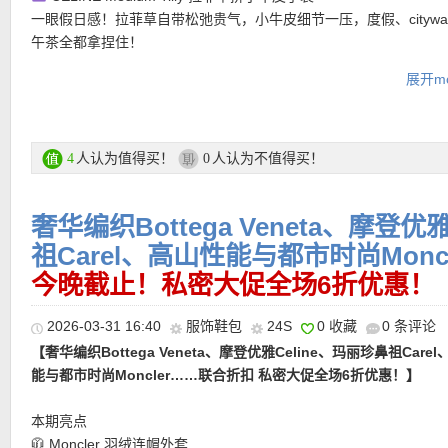
一眼假日感！拉菲草自带松弛贵气，小牛皮细节一压，度假、citywa
午茶全都拿捏住！
🖤 MONCLER Petra 羽绒夹克
展开mo
妖风阵阵，春天依然有点冷！Moncler这件又轻又暖还显贵的外套
担当。利落廓形不臃肿，日常通勤和滑雪度假都能穿出高级感！
🪙 BOTTEGA VENETA Cassette 双折钱包
低调党会疯狂心动！编织纹一出场就很有辨识度，实用双折设计加
人认为值得买！
人认为不值得买！
4
0
感，属于那种拿出来瞬间很有面子的单品。
奢华编织Bottega Veneta、摩登优
7折活动区直达链接在此
祖Carel、高山性能与都市时尚Mon
• 全场7折优惠码：
FIRST30
最低消费200欧！
今晚截止！私密大促全场6折优惠！
• 满200欧全球免邮，不满200欧到德国邮费8欧。
• 30天内可退换。
2026-03-31 16:40
服饰鞋包
24S
0 收藏
0 条评论
• 支付方式： American Express, MasterCard, Visa, JCB, UnionPay
【奢华编织Bottega Veneta、摩登优雅Celine、玛丽珍鼻祖Care
Discover (only for USD currency), Paypal 和 支付宝。
能与都市时尚Moncler……联合折扣 私密大促全场6折优惠！】
———-7折单品推荐 ———–
本期亮点
🧥 Moncler 羽绒连帽外套