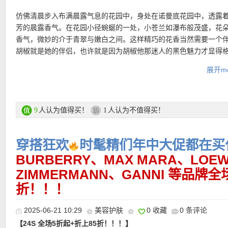
典。选用抗撕裂涂层尼龙，呈现哑光质感，低调不失质感。可拆卸
仿佛清晨步入布满晨露气息的花园中，身处在诺曼底花园中，透露
袖口设计增加穿搭灵活性，肩部标识提花细节展现品牌经典风范。
芳的晨露香气。在花园小径蜿蜒的一处，小苍兰如瀑布般茂盛，花
＋按扣设计，保暖高领，兼具实用与精致感。翻面穿设计，多变风
香气，微妙的介于青翠与嫩白之间。这样精巧的花香当然需要一个
件等于买两件！
【MAX MARA 短款系带大衣 直接5折仅534欧！】轻盈，也能有力
胡椒就是她的伴侣，也许就是因为胡椒他那迷人的黑色魅力才显得
腰带式剪裁，精准勾勒腰线，干净、挺括、不挑身高。修身腰带设
纯洁。
购买直达链接在此
展开mo
长比例，打造天生好身形。 55%初剪羊毛+30%丝绸+15%羊绒的
• 满200欧全球免邮，不满200欧到德国邮费8欧。
面料，自带光泽感，舒适包裹，却不显厚重。从通勤办公室，到周
购买直达链接在此
• 30天内可退换。
馆，它从容切换每一种状态——既可以随性不羁，也可以干练优雅
• 支付方式： American Express, MasterCard, Visa, JCB, UnionPay
更多 DIPTYQUE 全场7折活动直达链接在此
人认为值得买！
人认为不值得买！
9
1
Discover (only for USD currency), Paypal 和 支付宝。
购买直达链接在此
更多大牌7折优惠活动直达链接在此
【MAX MARA Filato 腰带大衣 折上折仅1152欧！】这款Filato腰
———-私促单品推荐 ———–
穿搭狂欢
时髦精们年中大促都在买什
衣橱中经得起岁月考验的长期主义单品。甄选100% 驼毛制成，相
• 活动区限时全场7折优惠码：
BURBERRY、MAX MARA、LOE
FIRST30
最低消费200欧！亲测有效
毛，驼毛更显细腻与高级，保暖性出众却依然轻盈透气，触感柔软
ZIMMERMANN、GANNI 等品牌全
用常规版型与及膝长度剪裁，线条利落却不显拘谨，恰到好处地修
【46折入手
一夜就能重回baby肌！LA MER/海蓝之谜 焕亮充盈
折！！！
例。经典翻领搭配纽扣式门襟，构建出简洁而稳重的视觉轮廓，适
内含正装60ml奇迹面霜+正装精粹水！总价值828欧！私促直接7折！
日常与正式场合。
欧！！！】套装内含：
2025-06-21 10:29
美容护肤
0 收藏
0 条评论
-The Pre-Care Lotion 100ml 价值135欧！精萃水就是水状精华
购买直达链接在此
【24S 全场5折起+折上85折！！！】
了水凝胶传导科技，能打开肌肤吸收通道，精萃乳是微分子乳液，