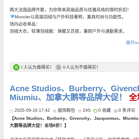
两大法国品牌齐聚，为你带来高端品质与优雅风格的限时折扣！
Moncler以高端羽绒与户外科技著称，兼具时尚与功能性。
【MONCLER Verone 可翻转短款羽绒夹克 限时6折仅1134欧！
【BOTTEGA VENETA 编织相机包 限时7折优惠！】它用最标志性
场内必收单品：
松度羽绒填充，确保在冬日或初春寒风中依然温暖舒适，同时短款
【ZIMMERMANN Lucky Lace蕾丝迷笛裙 限时折上折仅648欧！
intrecciato编织工艺，一眼被识别来自BV。这款相机包的尺寸精巧
羽绒大衣、轻薄羽绒服：保暖又百搭，兼顾户外与通勤需求。
拉长下半身比例，塑造干练利落的身形轮廓。可翻转设计让一件夹
花卉为灵感核心，将精致刺绣与轻盈蕾丝交织出梦幻质感。深V领型
合日常出门、约会或旅行时轻装上阵。单一主隔层的设计，让你只
MONCLERx Willow Smith联名限量款：融合艺术设计与高端羽绒
种风格面貌，可根据心情与场合灵活搭配。高领与长袖的剪裁为颈
伸颈线，与及膝长度的裙摆形成视觉平衡；长款泡泡袖勾勒柔美轮
展开mo
品，简洁利落。拉链开合稳固顺滑，细节处更显品质。肩带可调节
具收藏价值。
提供额外防护，让温暖与时尚兼得。胸前醒目的MONCLER标志性
塑造优雅又具存在感的姿态。细腻蕾丝贯穿全身，伴随复古风格的
由切换肩背或斜挎，配合小巧的包身，整体造型更显轻盈、利落。
Celine成立于巴黎，秉承极简与高级感，强调法式优雅与现代剪
整件夹克的视觉焦点，低调中彰显品牌身份。
计，赋予整件单品更加立体的层次与格调。
小牛皮内衬，触感细腻，提升整体质感与耐用度。
场内必收单品：
高级针织、羊毛大衣：舒适保暖，法式精致感满分。
购买直达链接在此
人认为值得买！
人认为不值得买！
6
0
购买直达链接在此
购买直达链接在此
包袋与小皮件：极简设计，低调奢华，百搭耐看！
Acne Studios、Burberry、Give
活动区直达链接在此
Miumiu、加拿大鹅等品牌大促！
全
• 限时全场6折优惠码：
FIRST40
仅限活动区商品有效！
• 满200欧全球免邮，不满200欧到德国邮费8欧。
2025-09-16 17:42
服饰鞋包
24S
0 收藏
0 条评论
• 30天内可退换。
【Acne Studios、Burberry、Givenchy、Jacquemus、Mium
• 支付方式： American Express, MasterCard, Visa, JCB, UnionPay
大鹅等品牌大促！全场8折！】
Discover (only for USD currency), Paypal 和 支付宝。