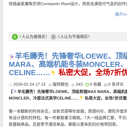
———-6折单品推荐 ———–
轻插画家兼陶艺师Constantin Riant设计，将其充满现代气息的创
夹克啊？短款廓形干净利落，蓬松绗缝一上身就把冬日时髦感拉满
蓝色陶釉技艺完美地融入限量版精品之中。玫瑰香氛蜡烛的烛杯采
合和侧袋设计兼顾实穿，标志性三角 logo 低调点睛，属于那种保
展开mo
陶瓷制成，以深蓝色与红色相互搭配的精美图案点缀，突显爱情的
造型也绝不掉线的高级冬季战袍。
元素：展翅飞翔的燕子、开满心形花朵的树枝，还有Diptyque经典
【LOEWE Small Puzzle Edge bag小号单肩包 限时6折仅1800欧
「Amour」及「Flamme」跃动字母。
色黄金size！复古又时髦，火了好多年依然是他家必败经典款的Puzz
购买直达链接在此
红色彩带贯穿整幅画面，彩带上书写着一句浪漫箴言：「Le cœur est
革的拼接和交错简直是艺术品，也只有LOEWE能把皮子玩出花来！
人认为值得买！
人认为不值得买！
3
3
rose que l’amour fait éclore（心是爱情滋养下绽放的玫瑰）」，
长方体造形手袋，皮质超好软软又随意的感觉，上身气场一整个被ho
玫瑰香调这一情人节当仁不让的香气主角。
容量也是自然不用多说！小号适合各种身高，不容易有被包吃进去
羊毛薅秃！先锋奢华LOEWE、顶
时髦感更突出！
DIPTYQUE 2026情人节限量版玫瑰蜡烛直达链接在此
MARA、高端机能冬装MONCLER
购买直达链接在此
CELINE……
私密大促，全场7折
更多DIPTYQUE商品链接在此
2026-01-24 17:15
服饰鞋包
24S
0 收藏
0 条评论
• 全场满200欧可用85折优惠码：
15FIRST
仅限新用户，限时有效
【
羊毛薅秃！先锋奢华LOEWE、顶级剪裁MAX MARA、高端机
• 满200欧全球免邮，不满200欧到德国邮费8欧。
MONCLER、冷感法式美学CELINE……
私密大促，全场7折优惠
• 30天内可退换。
• 支付方式： American Express, MasterCard, Visa, JCB, UnionPay
像一本翻新的时尚杂志，全新灵感等你发掘，质感衬衫、廓形外套
Discover (only for USD currency), Paypal 和 支付宝。
有设计感的托特包，每一件都稳重又精致。7大一线品牌汇聚，不论
款基础单品，还是季节潮流单品，都能以更亲民的价格带回家。