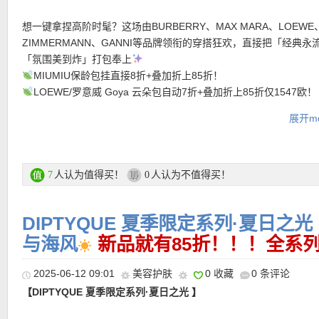
比较小，相当于把营养直接灌进肌底，前后使用就是先导后灌，皮肤
想一键拿捏高阶时髦？这场由BURBERRY、MAX MARA、LOEWE
• 满200欧全球免邮，不满200欧到德国邮费8欧。
倍吸收营养，全天都能保持焕亮充盈的皮肤状态！
【
BURBERRY 短袖格纹衬衫 满额8折仅368欧！】经典格纹，永
ZIMMERMANN、GANNI等品牌领衔的穿搭狂欢，直接把「经典永
• 30天内可退换。
-Renewal Cream 正装60ml！价值400欧！眼看着苹果肌日渐下
力。Burberry的这款短袖格纹衬衫，将标志性的巴宝莉格纹与现代
「氛围美到炸」打包奉上
【YVES SALOMON 短款羽饰夹克 限时折上折仅409欧！】品牌自1
• 支付方式： American Express, MasterCard, Visa, JCB, UnionPay
皮肤松弛导致越来越多的纹路显现，普通抗老护肤品已经满足不了
完美融合，轻松展现精致与时尚感。纽扣开合设计简洁利落，无论
MIUMIU保龄包挂直接8折+叠加折上85折！
起便投身于毛皮事业，作为供货商给个大奢牌供应皮草。将柔软绒
Discover (only for USD currency), Paypal 和 支付宝。
老需求了，如果你也是懒人的话，想要一瓶能搞定抗老美白修护的
长裤或半身裙，都能营造出摩登而优雅的轮廓。短款剪裁赋予造型
LOEWE/罗意威 Goya 云朵包自动7折+叠加折上85折仅1547欧！
触感与极简廓形巧妙融合，呈现出既优雅又前卫的时尚态度。无领
霜，那奇迹面霜就主打一个全面!
例，格纹细节则散发出低调奢华的英伦气质。
生命力要溢出屏幕了
ROHE 绿色真丝吊带长裙 直接6折+叠加折
利落线条，使整体更加轻盈干练；短款比例拉伸身形。细腻羽毛在
-Regeneration Serum 浓缩精华13ml：价值210欧！谁用谁知道
展开mo
仅316欧！
微浮动，散发一种不张扬却难以忽视的奢华质感。无论披在长裙之
上！质地就像奢华的天鹅绒，轻轻一推，肤感就如同丝滑的绸缎，
———-折上折单品推荐 ———–
购买直达链接在此
GANNI 蝴蝶结吊带裙 直接6折+叠加折上85折仅99欧！
搭衬衫与高腰裤，它都能瞬间提升整体造型。
黏腻。
神奇的活性精萃浓缩成分，强韧稳定，高效，舒缓肌肤，
把经典与百搭焊死在身上！BURBERRY #Gabardine风衣 直接7
等问题统统不见啦！
折上85折仅1184欧！
购买直达链接在此
人认为值得买！
人认为不值得买！
-Eye Contour Concentrate 浓缩眼霜5ml ：价值83欧！当家灵魂
7
0
【BURBERRY 黑金格纹单肩包 5折+折上7折仅396欧！】刚补货
缩神奇活性精萃，直奔肌底，靶向定位细胞老化开关NF-kB，从源
色格纹混搭金属拉链小细节，质感没话说。金色五金搭配纤巧肩带
【Louis Vuitton Essential Shine围巾 全场9折仅531欧！德区定
24S 低至5折+再85折活动区直达链接在此
胞衰老的通道，同时促生4大关键蛋白，更能够唤醒细胞能量之源AT
腔调。小巧包型刚好容得下你的随身宝贝，不管是斜挎出街还是手
折扣没谁了！】经典Monogram图案以精致提花织入羊毛丝混纺，
DIPTYQUE 夏季限定系列·夏日之光
促细胞重重新生，眼周恢复嘭弹紧致细腻！
下，都能轻松切换通勤or休闲模式，气场全开。羊毛+涤纶拼接面料
金属丝，低调却奢华，每一次披上都像走进LV的光影世界。流苏收
• 低至5折+额外再85折优惠码：
与海风
新品就有85折！！！全系列
EXTRA15
限时有效！
舒适还耐磨，跨越季节性夏天背高级冬天背温柔。
精巧又随性，随风轻扬的瞬间，都是优雅态度的自然流露。简单搭
• 满200欧全球免邮，不满200欧到德国邮费8欧。
购买直达链接在此
升整体气场，细节闪耀又不张扬。节日纪念日礼物首选
• 30天内可退换。
2025-06-12 09:01
美容护肤
0 收藏
0 条评论
购买直达链接在此
• 支付方式： American Express, MasterCard, Visa, JCB, UnionPay
【DIPTYQUE 夏季限定系列·夏日之光 】
购买直达链接在此
• 满200欧全球免邮，不满200欧到德国邮费8欧。
Discover (only for USD currency), Paypal 和 支付宝。
• 30天内可退换。