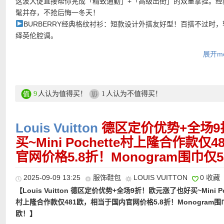
这波大促直接帮你完成「精致通勤」+「高级出街」的双重拿捏。经
———-热门单品推荐 ———–
髦并存，不抢后悔一冬天！
BURBERRY经典格纹衬衫：短款设计外搭友好型！百搭不过时
绎英伦腔调。
ACNE STUDIOS 王楚然同款克莱因蓝围巾：颜值战斗机
，浓
【
CELINE 帆布凯旋门波士顿包 香港官网14400港币，现6折后仅1
展开mo
一挂脖子上直接韩剧女主！
欧！】优雅与实用兼具的经典之选。波士顿包型几乎适用于任何日
CANADA GOOSE 加拿大鹅马甲：一件马甲解决秋冬「温度与风
合，宽敞的内部空间能存放不少物品，搭配轻盈的帆布面料显得更
世纪难题，打趴鹅家正价！
松。原色帆布流露出自然质朴的气息。无论手提、肩背还是斜挎，
【LOEWE Goya云朵包 直接5折仅1050欧！】当高级质感成为日
ACQUEMUS Bambino 手拿包：迷你精致天花板
，极简设计加
切换，百搭每一套造型。
人认为值得买！
人认为不值得买！
9
1
罗意威正以「优雅实用派」姿态，重塑通勤时尚法则.Goya 云朵包
手拎就能赢。
风格载体 —— 包型利落又自带复古腔调，日常背不刻意却满是精致
购买直达链接在此
配职场干练、休闲松弛等多种状态，把「百搭」玩出高阶品味；多
Louis Vuitton
德区定价优势+全场
24S 8折活动区直达链接在此
【BURBERRY Rocking Horse 皮革腰带 折上折仅245欧！】值得
是穿搭彩蛋。亮面浅焦糖色主打就是贵气~
买~Mini Pochette村上隆合作款
典之作，送礼或者自用都体现品味。以品牌标志性的马鞍灵感为核
• 全场8折优惠码：
SEP20
最低消费500欧，有效期至9月22日！
出低调却极具辨识度的奢华气质。甄选100%粒面小牛皮打造，皮质
购买直达链接在此
官网价格5.8折！Monogram围巾仅5
• 全场85折优惠码：
SEP15
最低消费200欧，有效期至9月22日！
富有韧性。按扣式开合设计利落便捷，搭配金色金属装饰，在克制
• 满200欧全球免邮，不满200欧到德国邮费8欧。
调中点亮整体造型，优雅而不浮夸。无论搭配大衣、连衣裙还是西
2025-09-09 13:25
服饰鞋包
LOUIS VUITTON
0 收藏
• 30天内可退换。
都能自然勾勒身形比例。
【Louis Vuitton 德区定价优势+全场9折！欧元涨了也好买~Mini Po
• 支付方式： American Express, MasterCard, Visa, JCB, UnionPay
村上隆合作款仅481欧，相当于国内官网价格5.8折！Monogram围巾
Discover (only for USD currency), Paypal 和 支付宝。
购买直达链接在此
欧！】