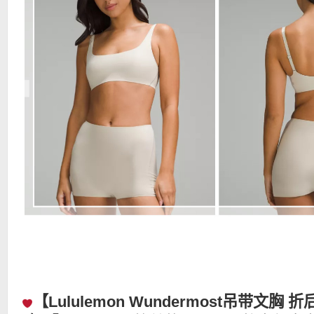
【Lululemon Wundermost吊带文胸 