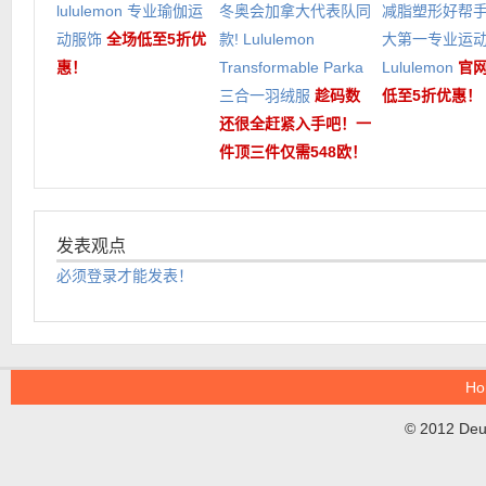
lululemon 专业瑜伽运
冬奥会加拿大代表队同
减脂塑形好帮
动服饰
全场低至5折优
款! Lululemon
大第一专业运
惠！
Transformable Parka
Lululemon
官
三合一羽绒服
趁码数
低至5折优惠！
还很全赶紧入手吧！一
件顶三件仅需548欧！
发表观点
必须登录才能发表！
Ho
© 2012 DeuT