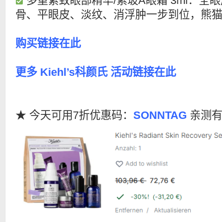
多重紧致眼部精华/紫玻A眼霜 3ml：全
骨、平眼皮、淡纹、消浮肿一步到位，熊猫眼
购买链接在此
更多 Kiehl’s科颜氏 活动链接在此
★ 今天可用7折优惠码：
SONNTAG
亲测有