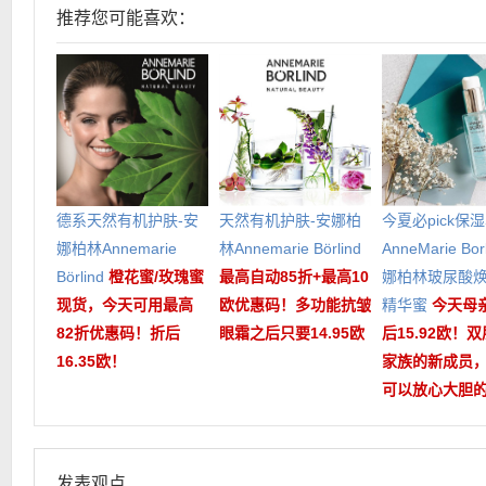
推荐您可能喜欢：
德系天然有机护肤-安
天然有机护肤-安娜柏
今夏必pick保
娜柏林Annemarie
林Annemarie Börlind
AnneMarie Bor
Börlind
橙花蜜/玫瑰蜜
最高自动85折+最高10
娜柏林玻尿酸
现货，今天可用最高
欧优惠码！多功能抗皱
精华蜜
今天母
82折优惠码！折后
眼霜之后只要14.95欧
后15.92欧！
16.35欧！
家族的新成员
可以放心大胆的
发表观点