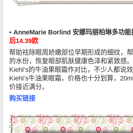
•
AnneMarie Borlind 安娜玛丽柏琳多功
后14.39欧
帮助祛除眼周娇嫩部位早期形成的细纹，
的水份，恢复眼部肌肤健康色泽和紧致感
Kiehl’s的牛油果眼霜作对比，不少人都
Kiehl’s牛油果眼霜，价格也十分划算，20ml
价接近满分。
购买链接