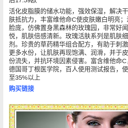
后17.59欧
活化皮脂膜的储水功能，强效保湿，解决
肤抵抗力，丰富维他命C使皮肤嫩白明亮；
脸庞，仿佛置身黑森林的玫瑰园，非常好
悦，肌肤倍感清新。玫瑰活肤系列是肌肤
剂。珍贵的草药精华组合配方，有助于刺
更多水份，让肌肤再现饱满、润滑，并于
份流失，并抗环境因素侵害。富含维他命C
德国哥丁根医学院，百人使用测试报告，使
至35%以上
购买链接