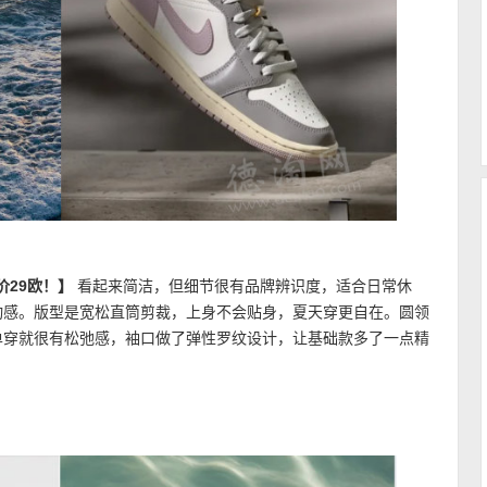
原价29欧！】
看起来简洁，但细节很有品牌辨识度，适合日常休
动感。版型是宽松直筒剪裁，上身不会贴身，夏天穿更自在。圆领
单穿就很有松弛感，袖口做了弹性罗纹设计，让基础款多了一点精