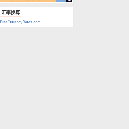
汇率换算
FreeCurrencyRates.com