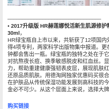
________________________________
•
2017升级版 HR赫莲娜悦活新生肌源修
30ml
，
HR绿宝瓶自上市以来，共斩获了12项国
得4项专利，两家科学出版物集中报道。更
钟都会售出一瓶。绿宝瓶的独特之处在于它
对抗熬夜长痘、换季敏感脱皮和红血丝。
力，帮助重建健康强韧表皮层，展现肌肤
还原品质肌肤。用德淘网独家优惠码买很
在护肤品从传统保湿功能发展到高科技的
金必不可少。从这个层面上来说，选择大
购买链接