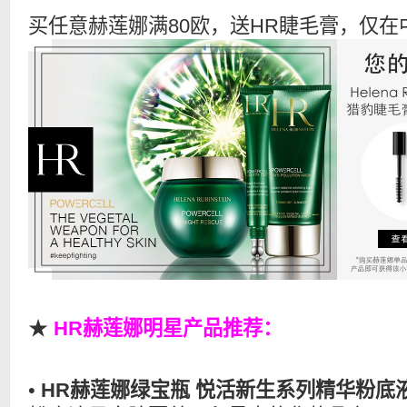
买任意赫莲娜满80欧，送HR睫毛膏，仅在
★
HR赫莲娜明星产品推荐：
•
HR赫莲娜绿宝瓶 悦活新生系列精华粉底