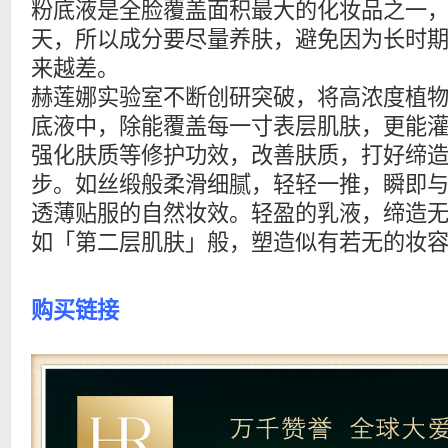
粉底液是全脸覆盖面积最大的化妆品之一
天，所以成分要尽量养肤，避免因为长时
来越差。
赫莲娜实验室不断创研突破，将高浓度植
底液中，除能覆盖每一寸表层肌肤，更能
强化肤质等修护功效，改善肤质，打好缔
步。如丝缎般柔滑细腻，轻轻一推，瞬即
透薄贴服的自然妆效。轻盈的乳液，缔造
如「第二层肌肤」般，塑造似有若无的妆
购买链接