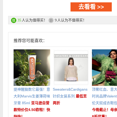
去看看 >>
人认为值得买！
人认为不值得买！
35
9
推荐您可能喜欢：
提神醒脑数它最强！意
Sweaters&Cardigans
顶奢红血、意
大利Marvis生姜薄荷味
针织女装系列
最低至
时尚品牌Valent
牙膏 85ml
亚马逊自营
两折
伦天奴成衣鞋
款特价仅4.50欧啦！快
今晚截止！母
快快！
8折优惠！