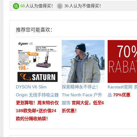
人认为值得买！
人认为不值得买！
68
36
推荐您可能喜欢：
DYSON V6 Slim
探索精神永不停止！
Karstadt官网
Origin 无线手持吸尘器
The North Face 户外
品
70%优惠
更划算啦！周末特价仅
服饰
官网大促，低至6
189欧免邮+送价值24
折优惠！
欧的分隔收纳袋！