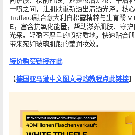
间护肤、妆前打底，还是妆后定妆、午后
一喷之间，让肌肤重新透出清透光泽。核
Trufferol融合意大利白松露精粹与生育酚 Vit
E，富含抗氧化能量，帮助滋养肌肤、守护
光采。轻盈不厚重的喷雾质地，快速贴合
带来宛如玻璃肌般的莹润妆效。
特价购买链接在此
【
德国亚马逊中文图文导购教程点此链接