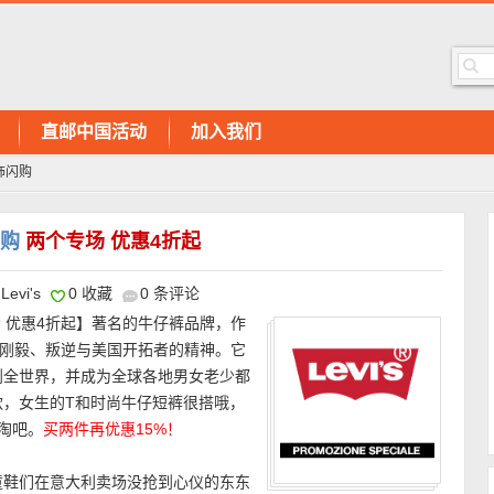
直邮中国活动
加入我们
服饰闪购
闪购
两个专场 优惠4折起
Levi's
0 收藏
0 条评论
 优惠4折起】著名的牛仔裤品牌，作
、刚毅、叛逆与美国开拓者的精神。它
到全世界，并成为全球各地男女老少都
款，女生的T和时尚牛仔短裤很搭哦，
淘吧。
买两件再优惠15%！
，童鞋们在意大利卖场没抢到心仪的东东