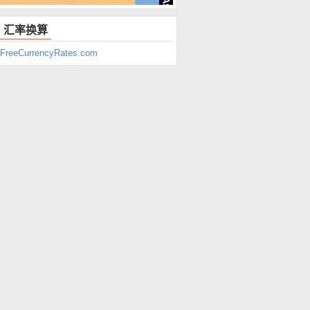
汇率换算
FreeCurrencyRates.com