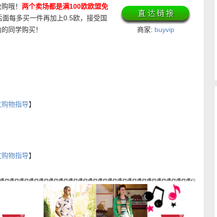
抢购哦！
两个卖场都是满100欧欧盟免
后面每多买一件再加上0.5欧，接受国
内的同学购买！
商家:
buyvip
文购物指导
】
文购物指导
】