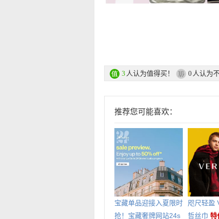
人认为值得买！
人认为
3
0
推荐您可能喜欢：
宝藏单品迎接入夏限时
咫尺轻盈 V
抢！宝藏奢牌网站24s
哲丝巾
特