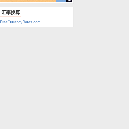
汇率换算
FreeCurrencyRates.com