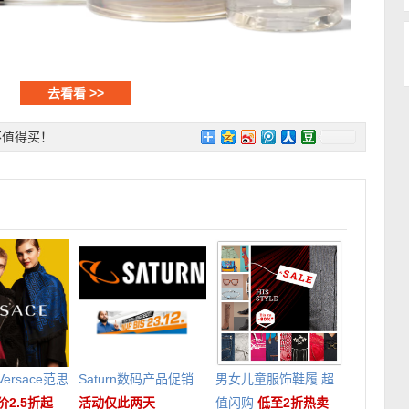
去看看 >>
不值得买！
ersace范思
Saturn数码产品促销
男女儿童服饰鞋履 超
价2.5折起
活动仅此两天
值闪购
低至2折热卖